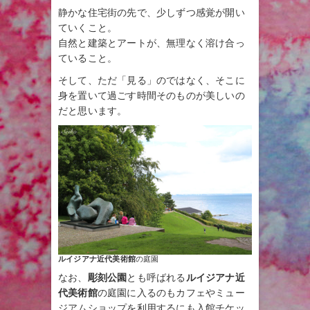
静かな住宅街の先で、少しずつ感覚が開い
ていくこと。
自然と建築とアートが、無理なく溶け合っ
ていること。
そして、ただ「見る」のではなく、そこに
身を置いて過ごす時間そのものが美しいの
だと思います。
ルイジアナ近代美術館
の庭園
なお、
彫刻公園
とも呼ばれる
ルイジアナ近
代美術館
の庭園に入るのもカフェやミュー
ジアムショップを利用するにも入館チケッ