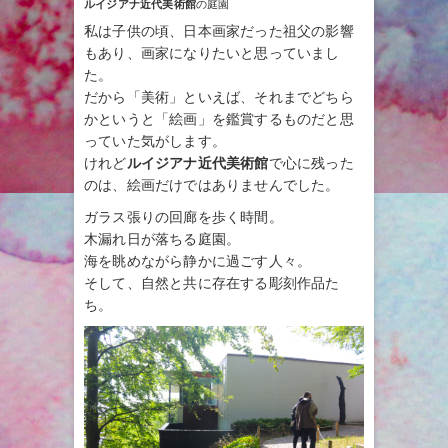
ルイジアナ近代美術館
の庭園
私は子供の頃、日本画家だった祖父の影響
もあり、画家になりたいと思っていまし
た。
だから「美術」といえば、それまでどちら
かというと「絵画」を鑑賞するものだと思
っていた気がします。
けれど
ルイジアナ近代美術館
で心に残った
のは、絵画だけではありませんでした。
ガラス張りの回廊を歩く時間。
木漏れ日が落ちる庭園。
海を眺めながら静かに過ごす人々。
そして、自然と共に存在する彫刻作品た
ち。