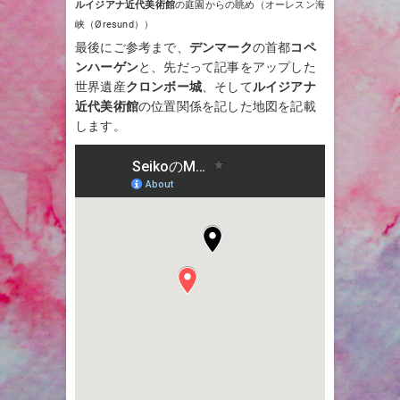
ルイジアナ近代美術館
の庭園からの眺め（オーレスン海
峡（Øresund））
最後にご参考まで、
デンマーク
の首都
コペ
ンハーゲン
と、先だって記事をアップした
世界遺産
クロンボー城
、そして
ルイジアナ
近代美術館
の位置関係を記した地図を記載
します。