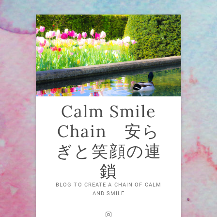
Skip
to
content
Calm Smile
Chain 安ら
ぎと笑顔の連
鎖
BLOG TO CREATE A CHAIN OF CALM
AND SMILE
Instagram