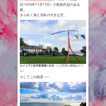
日-1976年11月11日）の彫刻作品のある
庭。
きらめく海と北欧の大きな空。
ルイジアナ近代美術館
の庭園（この写真の建物はカフ
ェ）
そしてこの絶景 ──