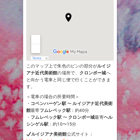
このマップ上で朱色のピンの部分が
ルイジ
アナ近代美術館
の場所で、
クロンボー城
へ
と向かう電車と同じ便で行くことができま
す。
＜電車の場合の所要時間＞
・
コペンハーゲン駅
〜
ルイジアナ近代美術
館
最寄
フムレベック駅
：約40分
・
フムレベック駅
〜
クロンボー城
最寄
ヘル
シンゲル駅
：約10〜15分
ルイジアナ美術館
公式サイト：