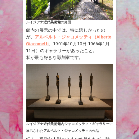
ルイジアナ近代美術館
の庭園
館内の展示の中では、特に嬉しかったの
が、
アルベルト・ジャコメッティ（Alberto
Giacometti
、1901年10月10日-1966年1月
11日）のギャラリーがあったこと。
私が最も好きな彫刻家です。
ルイジアナ近代美術館
内
ジャコメッティ・ギャラリー
に
展示された
アルベルト・ジャコメッティ
の作品
細く、孤独な人影のような作品たちが、静