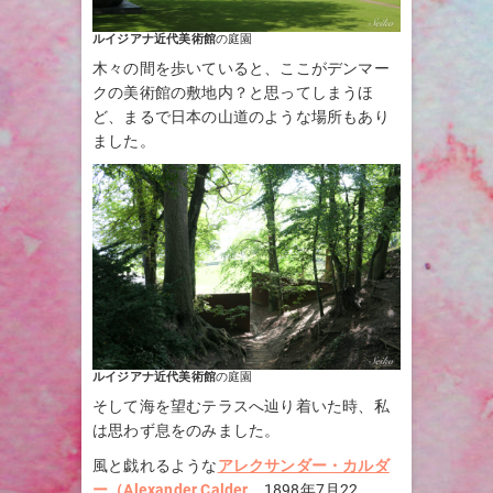
ルイジアナ近代美術館
の庭園
木々の間を歩いていると、ここがデンマー
クの美術館の敷地内？と思ってしまうほ
ど、まるで日本の山道のような場所もあり
ました。
ルイジアナ近代美術館
の庭園
そして海を望むテラスへ辿り着いた時、私
は思わず息をのみました。
風と戯れるような
アレクサンダー・カルダ
ー（Alexander Calder
、1898年7月22