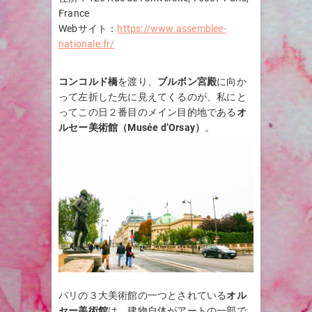
France
Webサイト：
https://www.assemblee-
nationale.fr/
コンコルド橋
を渡り、
ブルボン宮殿
に向か
って左折した先に見えてくるのが、私にと
ってこの日２番目のメイン目的地である
オ
ルセー美術館（Musée d’Orsay）
。
パリの３大美術館の一つとされている
オル
セー美術館
は、建物自体がアートの一部で