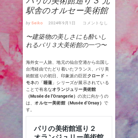
パリの美術館巡り３ 元
駅舎のオルセー美術館
by
Seiko
2024年9月1日
コメントなし
〜建築物の美しさにも酔いし
れるパリ３大美術館の一つ〜
海外女一人旅、地元の仙台空港から出国し
台湾経由でたどり着いたフランス、パリ美
術館巡りの初日、印象派の巨匠
クロード・
モネ
の「
睡蓮
」シリーズが展示されている
ことで有名な
オランジュリー美術館
（Musée de l’Orangerie）
の次に向かうの
は、
オルセー美術館（Musée d’Orsay）
で
す。