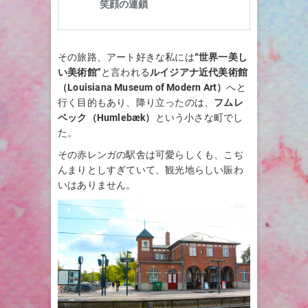
その旅路、アート好きな私には
“世界一美し
い美術館”
と言われる
ルイジアナ近代美術館
（Louisiana Museum of Modern Art）
へと
行く目的もあり、降り立ったのは、
フムレ
ベック（Humlebæk）
という小さな町でし
た。
その赤レンガの駅舎は可愛らしくも、こぢ
んまりとしすぎていて、観光地らしい賑わ
いはありません。