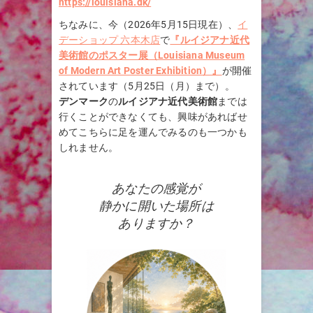
https://louisiana.dk/
ちなみに、今（2026年5月15日現在）、
イ
デーショップ 六本木店
で
『ルイジアナ近代
美術館のポスター展（Louisiana Museum
of Modern Art Poster Exhibition）』
が開催
されています（5月25日（月）まで）。
デンマーク
の
ルイジアナ近代美術館
までは
行くことができなくても、興味があればせ
めてこちらに足を運んでみるのも一つかも
しれません。
あなたの感覚が
静かに開いた場所は
ありますか？