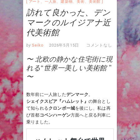
アート
、
一人旅
、
建築物
、
美術
、
美術館
訪れて良かった、デン
マークのルイジアナ近
代美術館
by
Seiko
2026年5月15日
コメントなし
〜 北欧の静かな住宅街に現
れる“世界一美しい美術館 ”
〜
数年前に一人旅した
デンマーク
。
シェイクスピア『ハムレット』
の舞台とし
て知られる
クロンボー城
を後にし、私は再
び首都
コペンハーゲン
方面へと戻る列車に
乗りました。