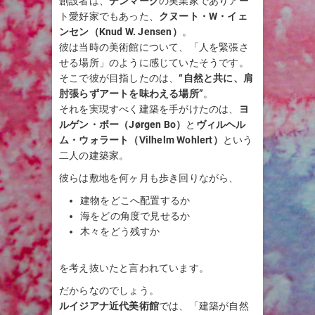
創設者は、
デンマーク
の実業家でありアー
ト愛好家でもあった、
クヌート・W・イェ
ンセン（Knud W. Jensen）
。
彼は当時の美術館について、「人を緊張さ
せる場所」のように感じていたそうです。
そこで彼が目指したのは、
“自然と共に、肩
肘張らずアートを味わえる場所”
。
それを実現すべく建築を手がけたのは、
ヨ
ルゲン・ボー（Jørgen Bo）
と
ヴィルヘル
ム・ウォラート（Vilhelm Wohlert）
という
二人の建築家。
彼らは敷地を何ヶ月も歩き回りながら、
建物をどこへ配置するか
海をどの角度で見せるか
木々をどう残すか
を考え抜いたと言われています。
だからなのでしょう。
ルイジアナ近代美術館
では、「建築が自然