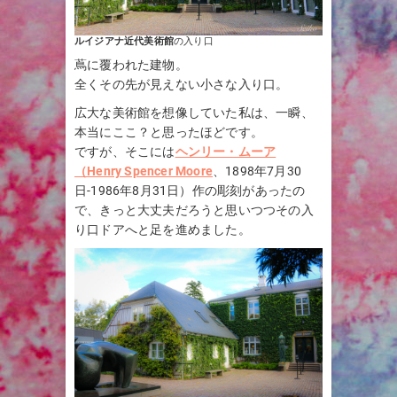
ルイジアナ近代美術館
の入り口
蔦に覆われた建物。
全くその先が見えない小さな入り口。
広大な美術館を想像していた私は、一瞬、
本当にここ？と思ったほどです。
ですが、そこには
ヘンリー・ムーア
（Henry Spencer Moore
、1898年7月30
日-1986年8月31日）作の彫刻があったの
で、きっと大丈夫だろうと思いつつその入
り口ドアへと足を進めました。