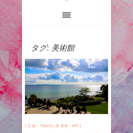
タグ:
美術館
⑦ 旅 TRAVEL
,
⑧ 美術 ART