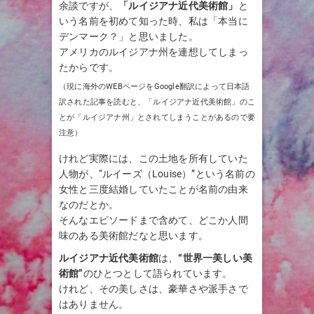
余談ですが、
「ルイジアナ近代美術館」
と
いう名前を初めて知った時、私は「本当に
デンマーク？」と思いました。
アメリカのルイジアナ州を連想してしまっ
たからです。
（現に海外のWEBページをGoogle翻訳によって日本語
訳された記事を読むと、「ルイジアナ近代美術館」のこ
とが「ルイジアナ州」とされてしまうことがあるので要
注意）
けれど実際には、この土地を所有していた
人物が、“ルイーズ（Louise）”という名前の
女性と三度結婚していたことが名前の由来
なのだとか。
そんなエピソードまで含めて、どこか人間
味のある美術館だなと思います。
ルイジアナ近代美術館
は、
“世界一美しい美
術館”
のひとつとして語られています。
けれど、その美しさは、豪華さや派手さで
はありません。