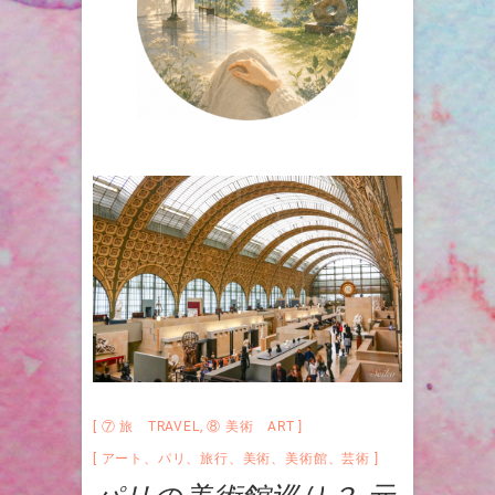
⑦ 旅 TRAVEL
,
⑧ 美術 ART
アート
、
パリ
、
旅行
、
美術
、
美術館
、
芸術