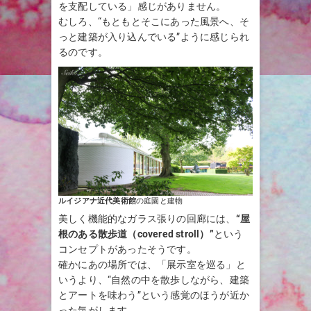
を支配している」感じがありません。
むしろ、“もともとそこにあった風景へ、そ
っと建築が入り込んでいる”ように感じられ
るのです。
ルイジアナ近代美術館
の庭園と建物
美しく機能的なガラス張りの回廊には、
“屋
根のある散歩道（covered stroll）”
という
コンセプトがあったそうです。
確かにあの場所では、「展示室を巡る」と
いうより、“自然の中を散歩しながら、建築
とアートを味わう”という感覚のほうが近か
った気がします。