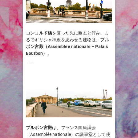
コンコルド橋
を渡った先に幽玄と佇み、ま
るでギリシャ神殿を思わせる建物は、
ブル
ボン宮殿（Assemblée nationale – Palais
Bourbon）
。
ブルボン宮殿
は、フランス国民議会
（Assemblée nationale）の議事堂として使