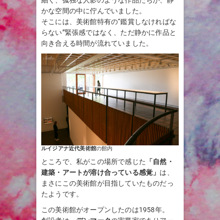
かな空間の中に佇んでいました。
そこには、美術館特有の“鑑賞しなければな
らない”緊張感ではなく、ただ静かに作品と
向き合える時間が流れていました。
ルイジアナ近代美術館
の館内
ところで、私がこの場所で感じた
「自然・
建築・アートが溶け合っている感覚」
は、
まさにこの美術館が目指していたものだっ
たようです。
この美術館がオープンしたのは1958年。