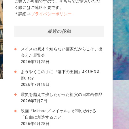
ご購入が可能ですので、そちらでご購入いただ
く際にはご連絡不要です。
＊詳細→
プライバシーポリシー
最近の投稿
スイスの異才？知らない画家だからこそ、出
会えた展覧会
2026年7月25日
ようやくこの手に『落下の王国』4K UHD &
Blu-ray
2026年7月18日
震災を越えて残したかった祖父の日本画作品
2026年7月7日
映画『Michael／マイケル』が問いかける
ち
「自由に創造すること」
2026年6月28日
て