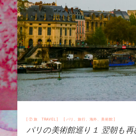
⑦ 旅 TRAVEL
パリ
、
旅行
、
海外
、
美術館
パリの美術館巡り１ 翌朝も