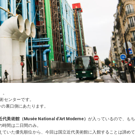
）
。
芸術センターです。
ーの裏口側にあたります。
代美術館（Musée National d’Art Moderne）
が入っているので、も
の時間は二日間のみ。
えていた優先順位から、今回は国立近代美術館に入館することは諦め