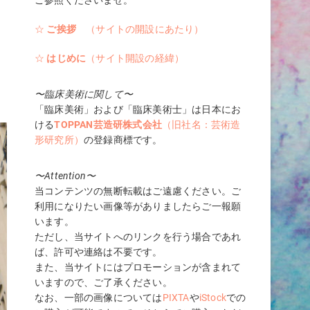
ご参照くださいませ。
な
☆
ご挨拶
（サイトの開設にあたり）
☆
はじめに
（サイト開設の経緯）
〜臨床美術に関して〜
「臨床美術」および「臨床美術士」は日本にお
ける
TOPPAN芸造研株式会社
（旧社名：芸術造
形研究所）
の登録商標です。
〜Attention〜
当コンテンツの無断転載はご遠慮ください。ご
利用になりたい画像等がありましたらご一報願
います。
ただし、当サイトへのリンクを行う場合であれ
ば、許可や連絡は不要です。
また、当サイトにはプロモーションが含まれて
いますので、ご了承ください。
なお、一部の画像については
PIXTA
や
iStock
での