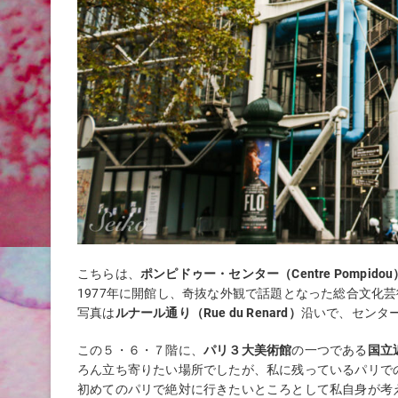
こちらは、
ポンピドゥー・センター（Centre Pompidou
1977年に開館し、奇抜な外観で話題となった総合文化
写真は
ルナール通り（Rue du Renard）
沿いで、センタ
この５・６・７階に、
パリ３大美術館
の一つである
国立近
ろん立ち寄りたい場所でしたが、私に残っているパリで
初めてのパリで絶対に行きたいところとして私自身が考