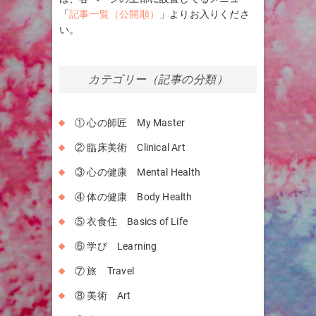
「
記事一覧（公開順）
」よりお入りくださ
い。
カテゴリー（記事の分類）
① 心の師匠 My Master
② 臨床美術 Clinical Art
③ 心の健康 Mental Health
④ 体の健康 Body Health
⑤ 衣食住 Basics of Life
⑥ 学び Learning
⑦ 旅 Travel
⑧ 美術 Art