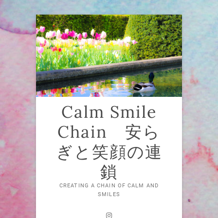
Skip
to
content
Calm Smile
Chain 安ら
ぎと笑顔の連
鎖
CREATING A CHAIN OF CALM AND
SMILES
Instagram