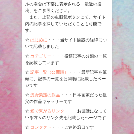
ルの場合は下部に表示される「最近の投
稿」をご参照ください。
また、上部の虫眼鏡ボタンにて、サイト
内の記事を探していただくことも可能で
す。
☆
はじめに
・・・当サイト開設の経緯につ
いて記載しました
☆
カテゴリー
・・・投稿記事の分類の一覧
を記載しています
☆
記事一覧（公開順）
・・・最新記事を筆
頭に、記事の一覧を公開順に記載したペー
ジです
☆
浅野紫露の作品
・・・日本画家だった祖
父の作品ギャラリーです
☆
愛で繋がるリンク
・・・お世話になって
いる方々のリンク先を記載したページです
☆
コンタクト
・・・ご連絡窓口です