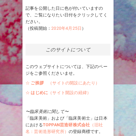
記事を公開した日に色が付いていますの
で、ご覧になりたい日付をクリックしてく
ださい。
（投稿開始：
2020年4月25日
）
このサイトについて
このウェブサイトについては、下記のペー
ジをご参照くださいませ。
☆
ご挨拶
（サイトの開設にあたり）
☆
はじめに
（サイト開設の経緯）
〜臨床美術に関して〜
「臨床美術」および「臨床美術士」は日本
における
TOPPAN芸造研株式会社
（旧社
名：芸術造形研究所）
の登録商標です。