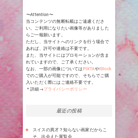
〜Attention〜
当コンテンツの無断転載はご遠慮くださ
い。ご利用になりたい画像等がありました
らご一報願います。
ただし、当サイトへのリンクを行う場合で
あれば、許可や連絡は不要です。
また、当サイトにはプロモーションが含ま
れていますので、ご了承ください。
なお、一部の画像については
PIXTA
や
iStock
でのご購入が可能ですので、そちらでご購
入いただく際にはご連絡不要です。
＊詳細→
プライバシーポリシー
最近の投稿
スイスの異才？知らない画家だからこ
そ、出会えた展覧会