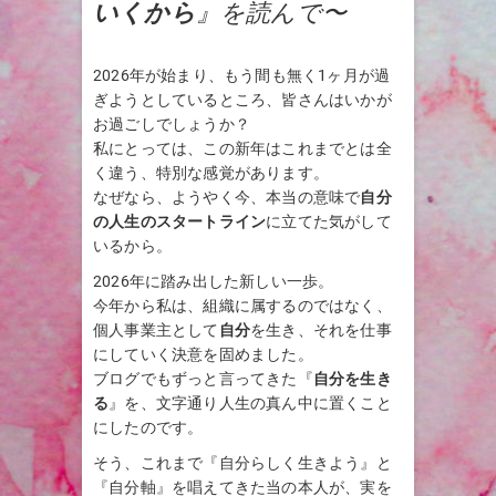
いくから
』を読んで〜
2026年が始まり、もう間も無く1ヶ月が過
ぎようとしているところ、皆さんはいかが
お過ごしでしょうか？
私にとっては、この新年はこれまでとは全
く違う、特別な感覚があります。
なぜなら、ようやく今、本当の意味で
自分
の人生のスタートライン
に立てた気がして
いるから。
2026年に踏み出した新しい一歩。
今年から私は、組織に属するのではなく、
個人事業主として
自分
を生き、それを仕事
にしていく決意を固めました。
ブログでもずっと言ってきた『
自分を生き
る
』を、文字通り人生の真ん中に置くこと
にしたのです。
そう、これまで『自分らしく生きよう』と
『自分軸』を唱えてきた当の本人が、実を