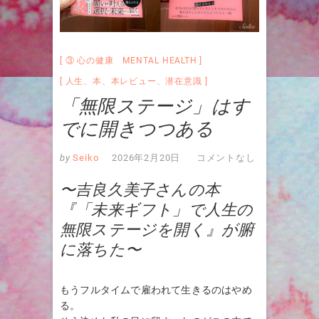
③ 心の健康 MENTAL HEALTH
人生
、
本
、
本レビュー
、
潜在意識
「無限ステージ」はす
でに開きつつある
by
Seiko
2026年2月20日
コメントなし
〜吉良久美子さんの本
『「未来ギフト」で人生の
無限ステージを開く』が腑
に落ちた〜
もうフルタイムで雇われて生きるのはやめ
る。