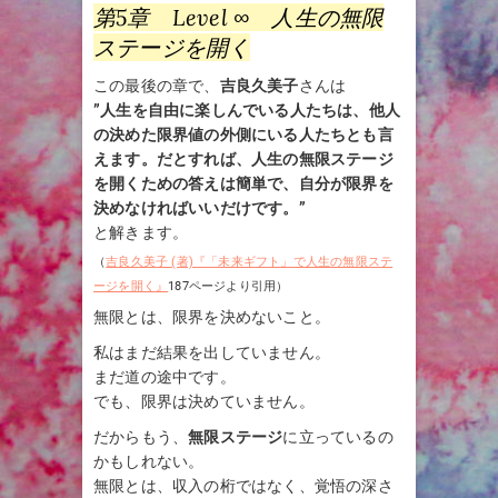
第5章 Level ∞ 人生の無限
ステージを開く
この最後の章で、
吉良久美子
さんは
”人生を自由に楽しんでいる人たちは、他人
の決めた限界値の外側にいる人たちとも言
えます。だとすれば、人生の無限ステージ
を開くための答えは簡単で、自分が限界を
決めなければいいだけです。”
と解きます。
（
吉良久美子 (著)『「未来ギフト」で人生の無限ステ
ージを開く』
187ページより引用）
無限とは、限界を決めないこと。
私はまだ結果を出していません。
まだ道の途中です。
でも、限界は決めていません。
だからもう、
無限ステージ
に立っているの
かもしれない。
無限とは、収入の桁ではなく、覚悟の深さ