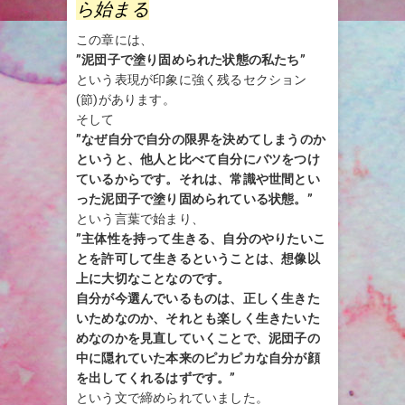
ら始まる
この章には、
”泥団子で塗り固められた状態の私たち”
という表現が印象に強く残るセクション
(節)があります。
そして
”なぜ自分で自分の限界を決めてしまうのか
というと、他人と比べて自分にバツをつけ
ているからです。それは、常識や世間とい
った泥団子で塗り固められている状態。”
という言葉で始まり、
”主体性を持って生きる、自分のやりたいこ
とを許可して生きるということは、想像以
上に大切なことなのです。
自分が今選んでいるものは、正しく生きた
いためなのか、それとも楽しく生きたいた
めなのかを見直していくことで、泥団子の
中に隠れていた本来のピカピカな自分が顔
を出してくれるはずです。”
という文で締められていました。