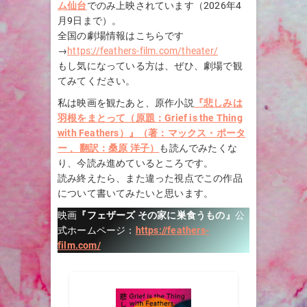
ム仙台
でのみ上映されています（2026年4
月9日まで）。
全国の劇場情報はこちらです
→
https://feathers-film.com/theater/
もし気になっている方は、ぜひ、劇場で観
てみてください。
私は映画を観たあと、原作小説
『悲しみは
羽根をまとって（原題：Grief is the Thing
with Feathers）』（著：マックス・ポータ
ー 、翻訳：桑原 洋子）
も読んでみたくな
り、今読み進めているところです。
読み終えたら、また違った視点でこの作品
について書いてみたいと思います。
映画
『
フェザーズ その家に巣食うもの
』
公
式ホームページ：
https://feathers-
film.com/