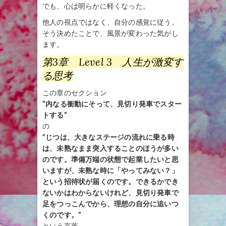
でも、心は明らかに軽くなった。
他人の視点ではなく、自分の感覚に従う。
そう決めたことで、風景が変わった気がし
ます。
第3章 Level 3 人生が激変す
る思考
この章のセクション
”内なる衝動にそって、見切り発車でスター
トする”
の
”じつは、大きなステージの流れに乗る時
は、未熟なまま突入することのほうが多い
のです。準備万端の状態で起業したいと思
いますが、未熟な時に「やってみない？」
という招待状が届くのです。できるかでき
ないかはわからないけれど、見切り発車で
足をつっこんでから、理想の自分に追いつ
くのです。”