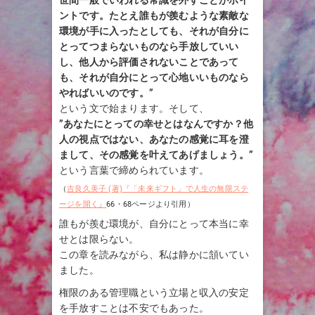
世間一般でいわれる常識を外すことがポイ
ントです。たとえ誰もが羨むような素敵な
環境が手に入ったとしても、それが自分に
とってつまらないものなら手放していい
し、他人から評価されないことであって
も、それが自分にとって心地いいものなら
やればいいのです。”
という文で始まります。そして、
”あなたにとっての幸せとはなんですか？他
人の視点ではない、あなたの感覚に耳を澄
まして、その感覚を叶えてあげましょう。”
という言葉で締められています。
（
吉良久美子 (著)『「未来ギフト」で人生の無限ステ
ージを開く』
66・68ページより引用）
誰もが羨む環境が、自分にとって本当に幸
せとは限らない。
この章を読みながら、私は静かに頷いてい
ました。
権限のある管理職という立場と収入の安定
を手放すことは不安でもあった。