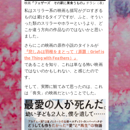
映画
『フェザーズ その家に巣食うもの』
チラシ（表）
私はスリラー系の映画も描写がグロすぎる
ものは避けるタイプですが、ふと、そうい
った類のスリラーやホラーというより、ど
こか違う方向の作品なのではないかと思い
ました。
さらにこの映画の原作小説のタイトルが
『悲しみは羽根をまとって（原題：Grief is
the Thing with Feathers）』
であることを知り、これは単なる怖い映画
ではないのかもしれない、と感じたので
す。
そして、実際に観てみて思ったのは、これ
は「喪失」の映画だということでした。