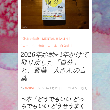
③ 心の健康 MENTAL HEALTH
人生
、
心
、
斎藤一人
、
本
、
自分軸
2026年始動⭐︎ 1年かけて
取り戻した「自分」
と、斎藤一人さんの言
葉
by
Seiko
2026年1月21日
コメントなし
〜本『
どうでもいい どっ
ちでもいい どうせうまく