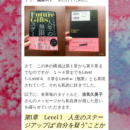
さて、この本の構成は第１章から第５章ま
でなのですが、１〜４章までをLevel
1~Level 4、５章をLevel ∞（無限）とも表現
されていて、それも私的に好きでした。
以下に、各章毎のタイトルと、
吉良久美子
さんのメッセージから私自身が感じた思い
を綴らせていただきます。
第1章 Level 1 人生のステー
ジアップは“自分を疑う”ことか