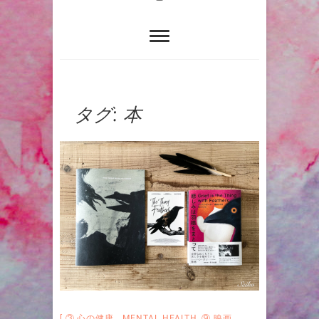
タグ:
本
③ 心の健康 MENTAL HEALTH
,
⑨ 映画