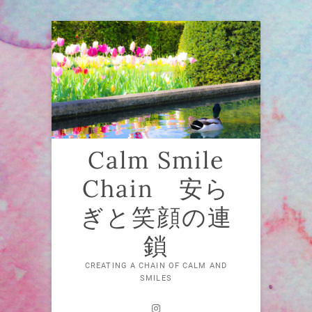
Skip
to
content
Calm Smile
Chain 安ら
ぎと笑顔の連
鎖
CREATING A CHAIN OF CALM AND
SMILES
Instagram