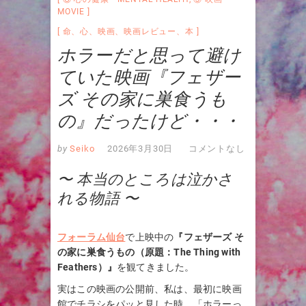
MOVIE
命
、
心
、
映画
、
映画レビュー
、
本
ホラーだと思って避け
ていた映画『フェザー
ズ その家に巣食うも
の』だったけど・・・
by
Seiko
2026年3月30日
コメントなし
〜 本当のところは泣かさ
れる物語 〜
フォーラム仙台
で上映中の
『フェザーズ そ
の家に巣食うもの（原題：The Thing with
Feathers）』
を観てきました。
実はこの映画の公開前、私は、最初に映画
館でチラシをパッと見した時、「ホラーっ