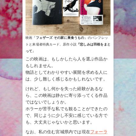
映画『
フェザーズ その家に巣食うもの
』のパンフレッ
トと来場者特典カード、原作小説
『悲しみは羽根をまと
って
』
この映画は、もしかしたら人を選ぶ作品か
もしれません。
物語としてわかりやすい展開を求める人に
は、少し難しく感じるかもしれないです。
けれど、もし何かを失った経験があるな
ら、この映画は静かに寄り添ってくる作品
ではないでしょうか。
ホラーが苦手な私でも観ることができたの
で、同じように少し不安に感じている方で
も、大丈夫じゃないかと思います。
なお、私の住む宮城県内では現在
フォーラ