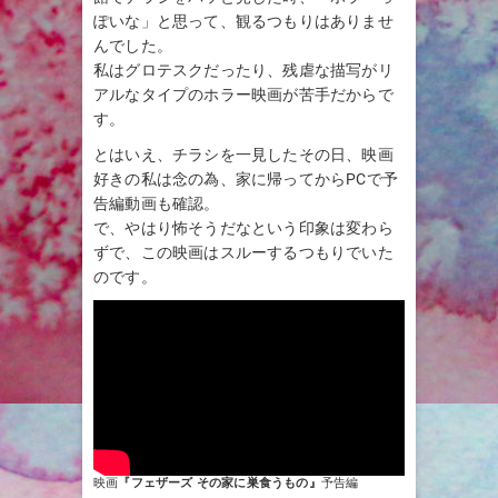
ぽいな」と思って、観るつもりはありませ
んでした。
私はグロテスクだったり、残虐な描写がリ
アルなタイプのホラー映画が苦手だからで
す。
とはいえ、チラシを一見したその日、映画
好きの私は念の為、家に帰ってからPCで予
告編動画も確認。
で、やはり怖そうだなという印象は変わら
ずで、この映画はスルーするつもりでいた
のです。
映画
『
フェザーズ その家に巣食うもの
』
予告編