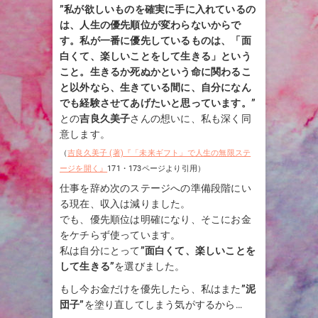
”私が欲しいものを確実に手に入れているの
は、人生の優先順位が変わらないからで
す。私が一番に優先しているものは、「面
白くて、楽しいことをして生きる」という
こと。生きるか死ぬかという命に関わるこ
と以外なら、生きている間に、自分になん
でも経験させてあげたいと思っています。”
との
吉良久美子
さんの想いに、私も深く同
意します。
（
吉良久美子 (著)『「未来ギフト」で人生の無限ステ
ージを開く』
171・173ページより引用）
仕事を辞め次のステージへの準備段階にい
る現在、収入は減りました。
でも、優先順位は明確になり、そこにお金
をケチらず使っています。
私は自分にとって
”面白くて、楽しいことを
して生きる”
を選びました。
もし今お金だけを優先したら、私はまた
”泥
団子”
を塗り直してしまう気がするから…