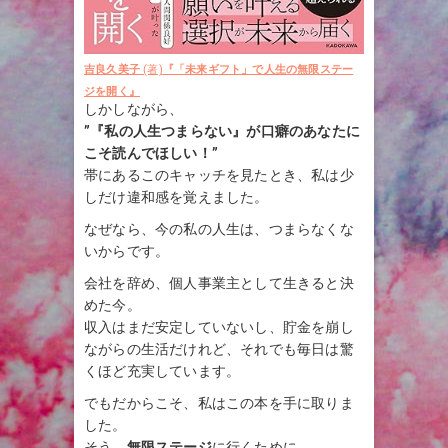
吉良久美子
(著)
『「未来ギフト」で人生の無限ステー
ジを開く』
しかしながら、
”『私の人生つまらない』が口癖のあなたに
こそ読んでほしい！”
帯にあるこのキャッチを見たとき、私は少
しだけ違和感を覚えました。
なぜなら、今の私の人生は、つまらなくな
いからです。
会社を辞め、個人事業主として生きると決
めた今。
収入はまだ安定していないし、貯金を崩し
ながらの生活だけれど、それでも毎日は驚
くほど充実しています。
でもだからこそ、私はこの本を手に取りま
した。
そう、
無限ステージ
に行くために。