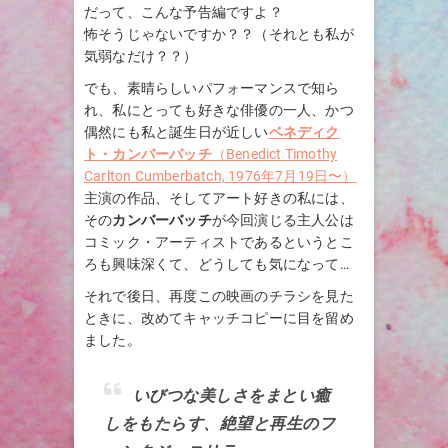
だって、こんな予告編ですよ？
怖そうじゃないですか？？（それとも私が
気弱なだけ？？）
でも、素晴らしいパフォーマンスで知ら
れ、私にとっても好きな俳優の一人、かつ
偶然にも私と誕生日が近しい
ベネディク
ト・カンバーバッチ
（Benedict Timothy
Carlton Cumberbatch, 1976年7月19日〜）
主演の作品、そしてアート好きの私には、
その
カンバーバッチ
が今回演じる主人公は
コミック・アーティストであるというとこ
ろも興味深くて、どうしても気になって…
それで後日、再度この映画のチラシを見た
ときに、改めてキャッチコピーに目を留め
ました。
いびつな美しさをまとい癒
しをもたらす、絶望と再生のフ