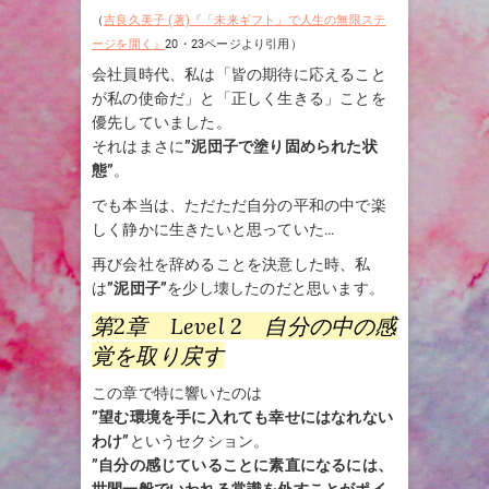
（
吉良久美子 (著)『「未来ギフト」で人生の無限ステ
ージを開く』
20・23ページより引用）
会社員時代、私は「皆の期待に応えること
が私の使命だ」と「正しく生きる」ことを
優先していました。
それはまさに
”泥団子で塗り固められた状
態”
。
でも本当は、ただただ自分の平和の中で楽
しく静かに生きたいと思っていた…
再び会社を辞めることを決意した時、私
は
”泥団子”
を少し壊したのだと思います。
第2章 Level 2 自分の中の感
覚を取り戻す
この章で特に響いたのは
”望む環境を手に入れても幸せにはなれない
わけ”
というセクション。
”自分の感じていることに素直になるには、