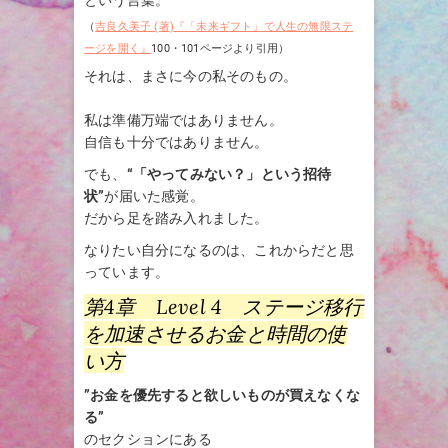
という言葉。
（
吉良久美子 (著)『「未来ギフト」で人生の無限ステ
ージを開く』
100・101ページより引用）
それは、まさに今の私そのもの。
私は準備万端ではありません。
自信も十分ではありません。
でも、
“「やってみない？」という招待
状”
が届いた感覚。
だから足を踏み入れました。
なりたい自分になるのは、これからだと思
っています。
第4章 Level 4 ステージ移行
を加速させるお金と時間の使
い方
”お金を優先すると欲しいものが買えなくな
る”
のセクションにある