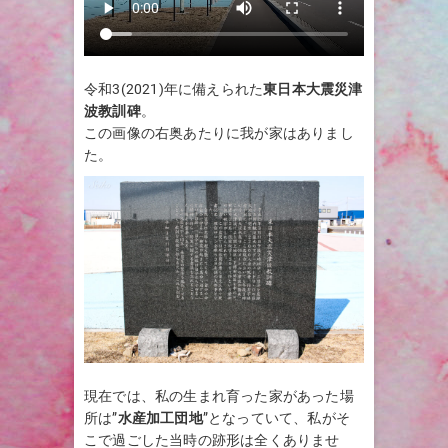
令和3(2021)年に備えられた
東日本大震災津
波教訓碑
。
この画像の右奥あたりに我が家はありまし
た。
現在では、私の生まれ育った家があった場
所は”
水産加工団地
”となっていて、私がそ
こで過ごした当時の跡形は全くありませ