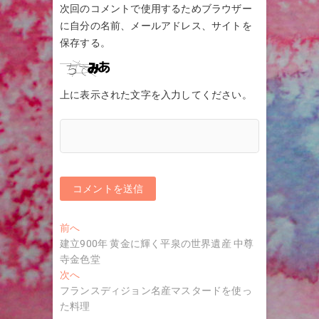
次回のコメントで使用するためブラウザー
に自分の名前、メールアドレス、サイトを
保存する。
上に表示された文字を入力してください。
投
過
前へ
去
建立900年 黄金に輝く平泉の世界遺産 中尊
稿
の
寺金色堂
ナ
投
次
次へ
稿:
の
フランスディジョン名産マスタードを使っ
ビ
投
た料理