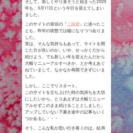
そして、新しくやり直そうと始まった2025
年も、3月11日という今日を迎えてしまい
ました。
このサイトの冒頭の『
ご挨拶
』に述べたこ
とも、昨年の状態では嘘になりつつありま
した。
実は、そんな気持ちもあって、サイトを閉
じた方が良いのか、いや、せっかくだから
続けよう、でも新しい年を迎えたんだから
大幅リニューアルすべきか、とか考えあぐ
ねていまして、なかなか再開できずにいま
した。
しかし、ここでリスタート。
このサイトを立ち上げた時の気持ちを大切
にしたいから、とりあえずは大幅リニュー
アルせずこのまま続けることとしました。
アップしていない下書き途中の記事もいく
つかあるし・・・
そう、こんな私が思い行き着くのは、結局