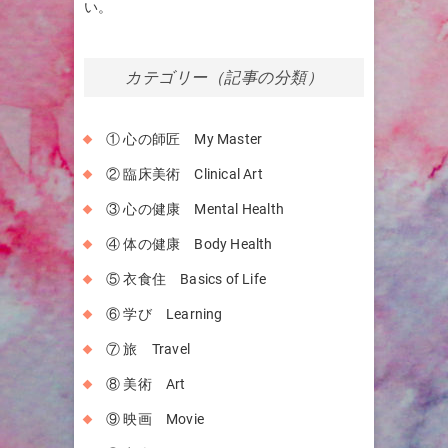
い。
カテゴリー（記事の分類）
① 心の師匠 My Master
② 臨床美術 Clinical Art
③ 心の健康 Mental Health
④ 体の健康 Body Health
⑤ 衣食住 Basics of Life
⑥ 学び Learning
⑦ 旅 Travel
⑧ 美術 Art
⑨ 映画 Movie