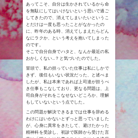
あってこそ、自分は生かされているから命
を無駄にしてはいけないという思いで過ご
してきたので、消えてしまいたいというこ
とだけは一度も思ったことがなかったの
に、昨年のある時、消えてしまえたらどん
なにラクか、という考えを抱いてしまった
のです。
そこで自分自身でハタと、なんか最近の私
おかしくない…？と気づいたのでした。
冒頭で、私の担っていた仕事は私にしかで
きず、後任もいない状況だった、と述べま
したが、私は本来であれば上司達が担うべ
き仕事もこなしており、更なる問題は、上
司自身がそれをこなせないどころか、理解
もしていないという点でした。
この問題が解決できるまでは仕事を辞める
わけにはいかないとずっと思っていました
が、心身に異常をきたして、避けたかった
精神科を受診し、初診で医師から受けた言