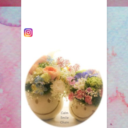
ゲ
稿:
ー
シ
ョ
ン