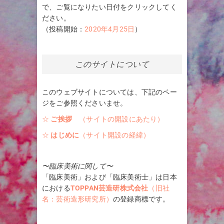
で、ご覧になりたい日付をクリックしてく
ださい。
（投稿開始：
2020年4月25日
）
このサイトについて
このウェブサイトについては、下記のペー
ジをご参照くださいませ。
☆
ご挨拶
（サイトの開設にあたり）
☆
はじめに
（サイト開設の経緯）
〜臨床美術に関して〜
「臨床美術」および「臨床美術士」は日本
における
TOPPAN芸造研株式会社
（旧社
名：芸術造形研究所）
の登録商標です。