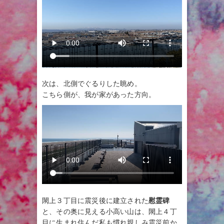
次は、北側でぐるりした眺め。
こちら側が、我が家があった方向。
閖上３丁目に震災後に建立された
慰霊碑
と、その奥に見える小高い山は、閖上４丁
目に生まれ住んだ私も慣れ親しみ震災前か