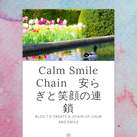
Skip
to
content
Calm Smile
Chain 安ら
ぎと笑顔の連
鎖
BLOG TO CREATE A CHAIN OF CALM
AND SMILE
Instagram