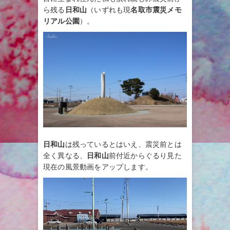
ら残る
日和山
（いずれも現
名取市震災メモ
リアル公園
）。
日和山
は残っているとはいえ、震災前とは
全く異なる、
日和山
前付近からぐるり見た
現在の風景動画をアップします。