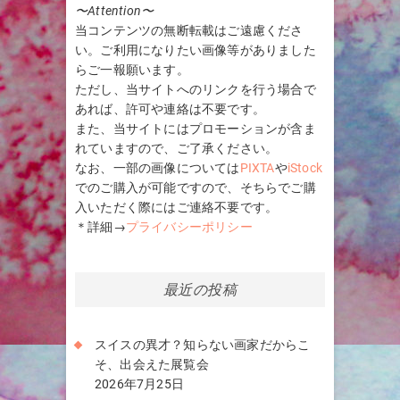
〜Attention〜
当コンテンツの無断転載はご遠慮くださ
い。ご利用になりたい画像等がありました
らご一報願います。
ただし、当サイトへのリンクを行う場合で
あれば、許可や連絡は不要です。
また、当サイトにはプロモーションが含ま
れていますので、ご了承ください。
なお、一部の画像については
PIXTA
や
iStock
でのご購入が可能ですので、そちらでご購
入いただく際にはご連絡不要です。
＊詳細→
プライバシーポリシー
最近の投稿
スイスの異才？知らない画家だからこ
そ、出会えた展覧会
2026年7月25日