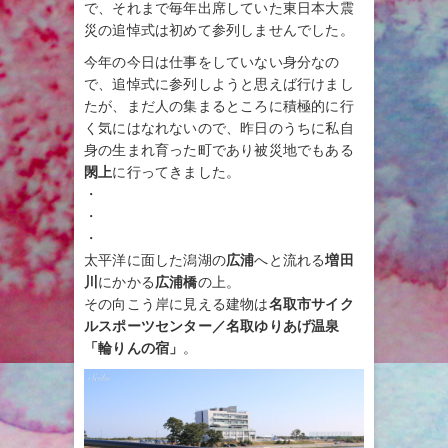
で、それまで毎年出席していた東日本大震
災の追悼式は初めて参列しませんでした。
今年の今日は仕事をしていない身分なの
で、追悼式に参列しようと思えば行けまし
たが、まだ人の集まるところに積極的に行
く気にはなれないので、昨日のうちに私自
身の生まれ育った町であり被災地でもある
閖上
に行ってきました。
・
・
・
太平洋に面した潟湖の
広浦
へと流れる
増田
川
にかかる
広浦橋
の上。
その向こう岸に見える建物は
名取市サイク
ルスポーツセンター／名取ゆりあげ温泉
「輪りんの宿」
。