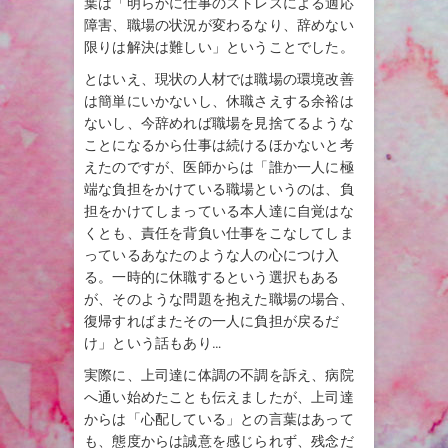
葉は「明らかに仕事のストレスによる適応
障害、職場の状況が変わるなり、辞めない
限りは解決は難しい」ということでした。
とはいえ、現状の人材では職場の環境改善
は簡単にいかないし、休職さえする余裕は
ないし、今辞めれば職場を見捨てるような
ことになるから仕事は続けるほかないと考
えたのですが、医師からは「誰か一人に極
端な負担をかけている職場というのは、負
担をかけてしまっている本人達に自覚はな
くとも、責任を背負い仕事をこなしてしま
っているあなたのような人の心につけ入
る。一時的に休職するという選択もある
が、そのような問題を抱えた職場の場合、
復帰すればまたその一人に負担が戻るだ
け」という話もあり…
実際に、上司達に体調の不調を訴え、病院
へ通い始めたことも伝えましたが、上司達
からは「心配している」との言葉はあって
も、態度からは誠意を感じられず、残念だ