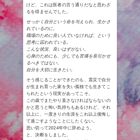
けど、これは医者の言う通りだなと思わざ
るを得ませんでした。
せっかく自分という命を与えられ、生かさ
れているのに。
職場のために良い人でいなければ、という
思考に囚われている。
こんな状況、良いはずがない。
心身のためにも、少しでも苦痛を長引かせ
るべきではない。
自分を大切に生きたい。
そう感じることができたのも、震災で自分
が生まれ育った家を失い孤独でも生きてこ
られたという現実があってこそ。
この歳でまたやり直さなければならないの
かと思うと怖い気持ちもあるけれど、それ
以上に、一度きりの生涯をこれ以上後悔し
て過ごすようなことにしたくない。
思い切って2024年中に辞めよう。
と、決断をしました。