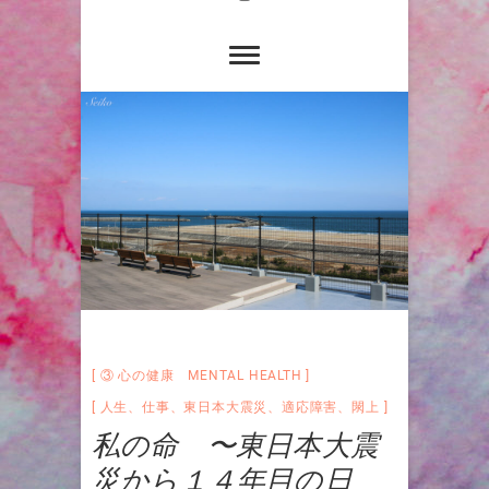
③ 心の健康 MENTAL HEALTH
人生
、
仕事
、
東日本大震災
、
適応障害
、
閖上
私の命 〜東日本大震
災から１４年目の日