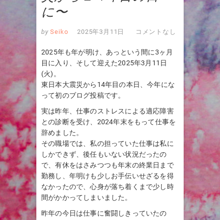
に〜
by
Seiko
2025年3月11日
コメントなし
2025年も年が明け、あっという間に3ヶ月
目に入り、そして迎えた2025年3月11日
(火)。
東日本大震災から14年目の本日、今年にな
って初のブログ投稿です。
実は昨年、仕事のストレスによる適応障害
との診断を受け、2024年末をもって仕事を
辞めました。
その職場では、私の担っていた仕事は私に
しかできず、後任もいない状況だったの
で、有休をはさみつつも年末の終業日まで
勤務し、年明けも少しお手伝いせざるを得
なかったので、心身が落ち着くまで少し時
間がかかってしまいました。
昨年の今日は仕事に奮闘しきっていたの