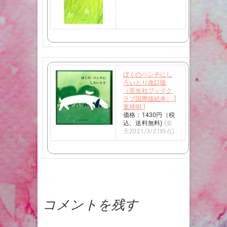
ぼくのベンチにし
ろいとり改訂版
（至光社ブックク
ラブ国際版絵本） [
葉祥明 ]
価格：1430円（税
込、送料無料)
(楽
天2021/3/21時点)
コメントを残す