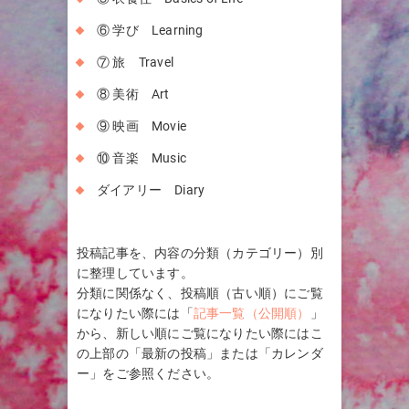
⑥ 学び Learning
⑦ 旅 Travel
⑧ 美術 Art
⑨ 映画 Movie
⑩ 音楽 Music
ダイアリー Diary
投稿記事を、内容の分類（カテゴリー）別
に整理しています。
分類に関係なく、投稿順（古い順）にご覧
になりたい際には「
記事一覧（公開順）
」
から、新しい順にご覧になりたい際にはこ
の上部の「最新の投稿」または「カレンダ
ー」をご参照ください。