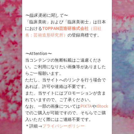
〜臨床美術に関して〜
「臨床美術」および「臨床美術士」は日本
における
TOPPAN芸造研株式会社
（旧社
名：芸術造形研究所）
の登録商標です。
〜Attention〜
当コンテンツの無断転載はご遠慮くださ
い。ご利用になりたい画像等がありました
らご一報願います。
ただし、当サイトへのリンクを行う場合で
あれば、許可や連絡は不要です。
また、当サイトにはプロモーションが含ま
れていますので、ご了承ください。
なお、一部の画像については
PIXTA
や
iStock
でのご購入が可能ですので、そちらでご購
入いただく際にはご連絡不要です。
＊詳細→
プライバシーポリシー