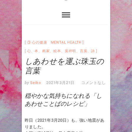
③ 心の健康 MENTAL HEALTH
心
、
本
、
画家
、
絵本
、
葉祥明
、
言葉
、
詩
しあわせを運ぶ珠玉の
言葉
by
Seiko
2021年3月21日
コメントなし
穏やかな気持ちになれる「し
あわせことばのレシピ」
昨日（2021年3月20日）も、強い地震があ
りました。