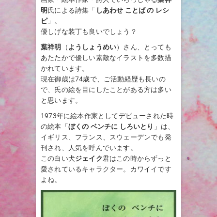
明
氏による詩集「
しあわせ ことば の レシ
ピ
」。
優しげな装丁も良いでしょう？
葉祥明
（
ようしょうめい
）さん、とっても
あたたかで優しい素敵なイラストを多数描
かれています。
現在御歳は74歳で、ご活動経歴も長いの
で、氏の絵を目にしたことがある方は多い
と思います。
1973年に絵本作家としてデビューされた時
の絵本「
ぼくの ベンチに しろいとり
」は、
イギリス、フランス、スウェーデンでも発
刊され、人気を呼んでいます。
この白い犬
ジェイク
君はこの時からずっと
愛されているキャラクター。カワイイです
よね。