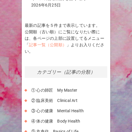
2026年6月25日
最新の記事を５件まで表示しています。
公開順（古い順）にご覧になりたい際に
は、各ページの上部に設置してるメニュー
「
記事一覧（公開順）
」よりお入りくださ
い。
カテゴリー（記事の分類）
① 心の師匠 My Master
② 臨床美術 Clinical Art
③ 心の健康 Mental Health
④ 体の健康 Body Health
⑤ 衣食住 Basics of Life