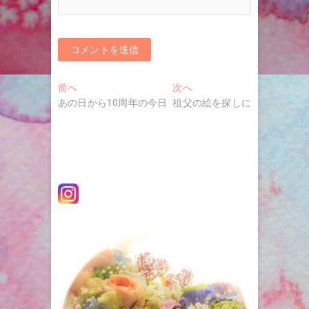
投
過
次
前へ
次へ
去
の
あの日から10周年の今日
祖父の絵を探しに
稿
の
投
ナ
投
稿:
稿:
ビ
ゲ
ー
シ
ョ
ン