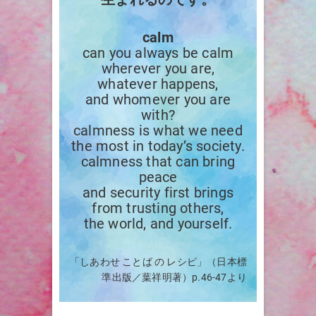
calm
can you always be calm
wherever you are,
whatever happens,
and whomever you are
with?
calmness is what we need
the most in today’s society.
calmness that can bring
peace
and security first brings
from trusting others,
the world, and yourself.
「しあわせ ことば の レシピ」（日本標
準出版／葉祥明著）p.46-47より