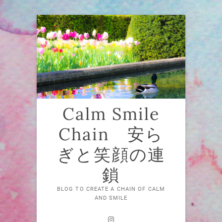
Skip
to
content
Calm Smile
Chain 安ら
ぎと笑顔の連
鎖
BLOG TO CREATE A CHAIN OF CALM
AND SMILE
Instagram