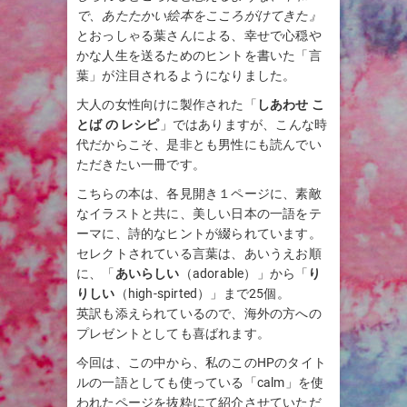
で、あたたかい絵本をこころがけてきた』
とおっしゃる葉さんによる、幸せで心穏や
かな人生を送るためのヒントを書いた「言
葉」が注目されるようになりました。
大人の女性向けに製作された「
しあわせ こ
とば の レシピ
」ではありますが、こんな時
代だからこそ、是非とも男性にも読んでい
ただきたい一冊です。
こちらの本は、各見開き１ページに、素敵
なイラストと共に、美しい日本の一語をテ
ーマに、詩的なヒントが綴られています。
セレクトされている言葉は、あいうえお順
に、「
あいらしい
（adorable）」から「
り
りしい
（high-spirted）」まで25個。
英訳も添えられているので、海外の方への
プレゼントとしても喜ばれます。
今回は、この中から、私のこのHPのタイト
ルの一語としても使っている「calm」を使
われたページを抜粋にて紹介させていただ