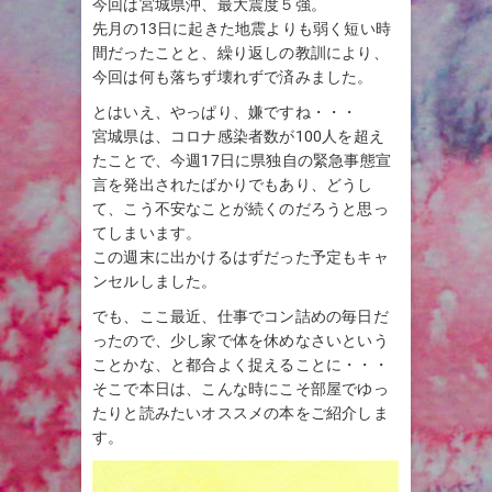
今回は宮城県沖、最大震度５強。
先月の13日に起きた地震よりも弱く短い時
間だったことと、繰り返しの教訓により、
今回は何も落ちず壊れずで済みました。
とはいえ、やっぱり、嫌ですね・・・
宮城県は、コロナ感染者数が100人を超え
たことで、今週17日に県独自の緊急事態宣
言を発出されたばかりでもあり、どうし
て、こう不安なことが続くのだろうと思っ
てしまいます。
この週末に出かけるはずだった予定もキャ
ンセルしました。
でも、ここ最近、仕事でコン詰めの毎日だ
ったので、少し家で体を休めなさいという
ことかな、と都合よく捉えることに・・・
そこで本日は、こんな時にこそ部屋でゆっ
たりと読みたいオススメの本をご紹介しま
す。