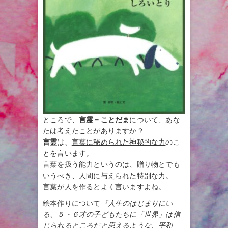
ところで、
言霊
＝
ことだま
について、あな
たは考えたことがありますか？
言霊
は、
言葉に秘められた神秘的な力
のこ
とを言います。
言葉を扱う能力というのは、贈り物とでも
いうべき、人間に与えられた特別な力。
言葉が人を作るとよく言いますよね。
絵本作りについて
『人生のはじまりにい
る、５・６才の子どもたちに「世界」は信
じられるところだと思えるような、平和