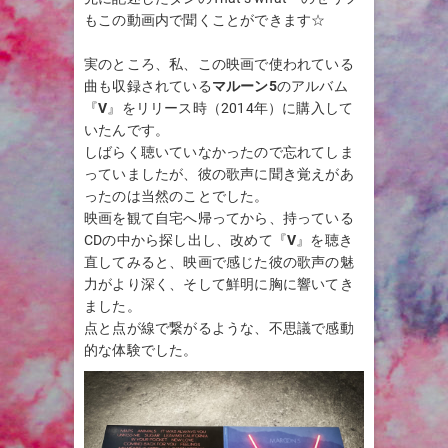
もこの動画内で聞くことができます☆
実のところ、私、この映画で使われている
曲も収録されている
マルーン5
のアルバム
『
V
』をリリース時（2014年）に購入して
いたんです。
しばらく聴いていなかったので忘れてしま
っていましたが、彼の歌声に聞き覚えがあ
ったのは当然のことでした。
映画を観て自宅へ帰ってから、持っている
CDの中から探し出し、改めて『
V
』を聴き
直してみると、映画で感じた彼の歌声の魅
力がより深く、そして鮮明に胸に響いてき
ました。
点と点が線で繋がるような、不思議で感動
的な体験でした。