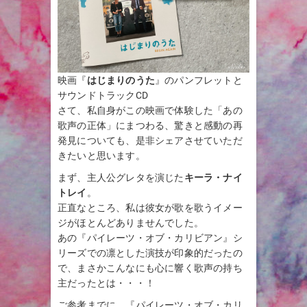
映画『
はじまりのうた
』のパンフレットと
サウンドトラックCD
さて、私自身がこの映画で体験した「あの
歌声の正体」にまつわる、驚きと感動の再
発見についても、是非シェアさせていただ
きたいと思います。
まず、主人公グレタを演じた
キーラ・ナイ
トレイ
。
正直なところ、私は彼女が歌を歌うイメー
ジがほとんどありませんでした。
あの『パイレーツ・オブ・カリビアン』シ
リーズでの凛とした演技が印象的だったの
で、まさかこんなにも心に響く歌声の持ち
主だったとは・・・！
ご参考までに、『パイレーツ・オブ・カリ