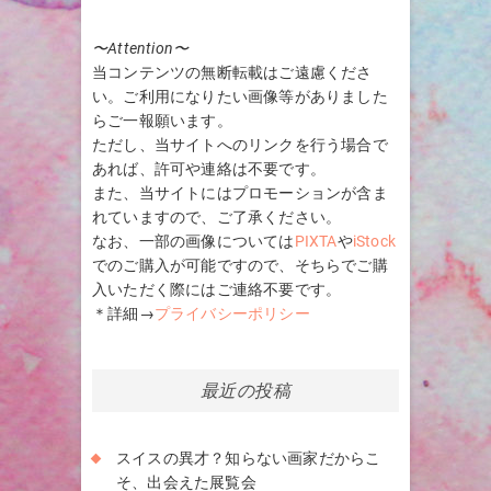
〜Attention〜
当コンテンツの無断転載はご遠慮くださ
い。ご利用になりたい画像等がありました
らご一報願います。
ただし、当サイトへのリンクを行う場合で
あれば、許可や連絡は不要です。
また、当サイトにはプロモーションが含ま
れていますので、ご了承ください。
なお、一部の画像については
PIXTA
や
iStock
でのご購入が可能ですので、そちらでご購
入いただく際にはご連絡不要です。
＊詳細→
プライバシーポリシー
最近の投稿
スイスの異才？知らない画家だからこ
そ、出会えた展覧会