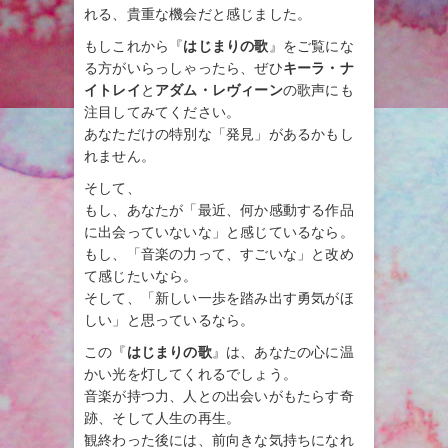
れる、貴重な機会だと感じました。
もしこれから『
はじまりの歌
』をご覧にな
る方がいらっしゃったら、ぜひ
キーラ・ナ
イトレイ
と
アダム・レヴィーン
の歌声にも
注目してみてください。
あなただけの特別な「発見」があるかもし
れません。
そして、
もし、あなたが「最近、何か感動する作品
に出会っていないな」と感じているなら。
もし、「音楽の力って、すごいな」と改め
て感じたいなら。
そして、「新しい一歩を踏み出す勇気がほ
しい」と思っているなら。
この『
はじまりの歌
』は、あなたの心に温
かい光を灯してくれるでしょう。
音楽が持つ力、人との出会いがもたらす奇
跡、そして人生の再生。
観終わった後には、前向きな気持ちになれ