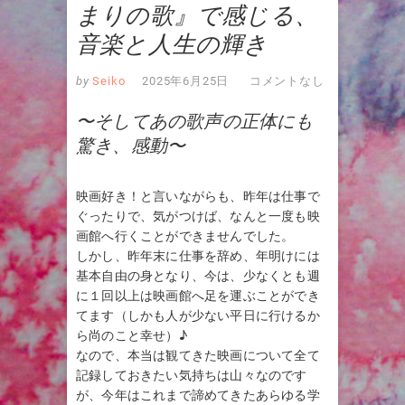
まりの歌』で感じる、
音楽と人生の輝き
by
Seiko
2025年6月25日
コメントなし
〜そしてあの歌声の正体にも
驚き、感動〜
映画好き！と言いながらも、昨年は仕事で
ぐったりで、気がつけば、なんと一度も映
画館へ行くことができませんでした。
しかし、昨年末に仕事を辞め、年明けには
基本自由の身となり、今は、少なくとも週
に１回以上は映画館へ足を運ぶことができ
てます（しかも人が少ない平日に行けるか
ら尚のこと幸せ）♪
なので、本当は観てきた映画について全て
記録しておきたい気持ちは山々なのです
が、今年はこれまで諦めてきたあらゆる学