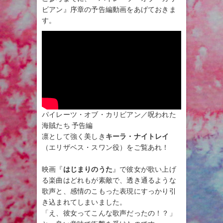
ビアン』序章の予告編動画をあげておきま
す。
パイレーツ・オブ・カリビアン／呪われた
海賊たち 予告編
凛として強く美しき
キーラ・ナイトレイ
（エリザベス・スワン役）をご覧あれ！
映画『
はじまりのうた
』で彼女が歌い上げ
る楽曲はどれもが素敵で、透き通るような
歌声と、感情のこもった表現にすっかり引
き込まれてしまいました。
「え、彼女ってこんな歌声だったの！？」