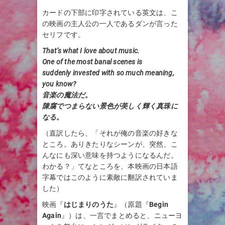
カードの下部に印字されている英文は、こ
の映画の主人公の一人であるダンが言った
セリフです。
That’s what I love about music.
One of the most banal scenes is
suddenly invested with so much meaning,
you know?
音楽の魔法だ。
陳腐でつまらない景色が美しく輝く真珠に
なる。
（直訳したら、「それが俺の音楽の好きな
ところ。ありきたりなシーンが、突然、こ
んなにも深い意味を持つようになるんだ。
わかる？」てなところを、本映画の日本語
字幕ではこのように素敵に翻訳されていま
した）
映画『
はじまりのうた
』（原題『
Begin
Again
』）は、一言でまとめると、ニューヨ