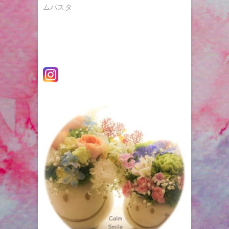
ビ
投
ムパスタ
ゲ
稿:
ー
シ
ョ
ン