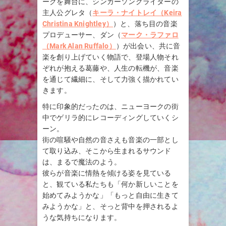
ークを舞台に、シンガーソングライターの
主人公グレタ（
キーラ・ナイトレイ（Keira
Christina Knightley）
）と、落ち目の音楽
プロデューサー、ダン（
マーク・ラファロ
（Mark Alan Ruffalo）
）が出会い、共に音
楽を創り上げていく物語で、登場人物それ
ぞれが抱える葛藤や、人生の転機が、音楽
を通じて繊細に、そして力強く描かれてい
きます。
特に印象的だったのは、ニューヨークの街
中でゲリラ的にレコーディングしていくシ
ーン。
街の喧騒や自然の音さえも音楽の一部とし
て取り込み、そこから生まれるサウンド
は、まるで魔法のよう。
彼らが音楽に情熱を傾ける姿を見ている
と、観ている私たちも「何か新しいことを
始めてみようかな」「もっと自由に生きて
みようかな」と、そっと背中を押されるよ
うな気持ちになります。