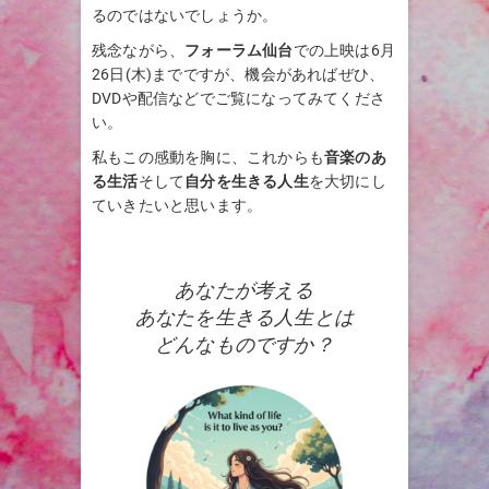
るのではないでしょうか。
残念ながら、
フォーラム仙台
での上映は6月
26日(木)までですが、機会があればぜひ、
DVDや配信などでご覧になってみてくださ
い。
私もこの感動を胸に、これからも
音楽のあ
る生活
そして
自分を生きる人生
を大切にし
ていきたいと思います。
あなたが考える
あなたを生きる人生とは
どんなものですか？