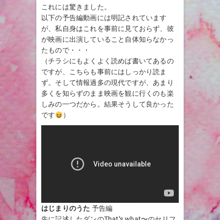
これには驚きました。
以下の予告編動画には明記されています
が、私自身はこれを事前に見ておらず、彼
が映画に出演していること自体知らなかっ
たもので・・・
（チラシにもよくよく読めば書いてあるの
ですが、こちらも事前にはしっかり読ま
ず。そして情報過多の現代ですが、あまり
多くを知らずのまま映画を観に行くのも楽
しみの一つだから。結果そうして良かった
です
）
はじまりのうた
予告編
先に記述したダンのThat’s what〜のセリフ