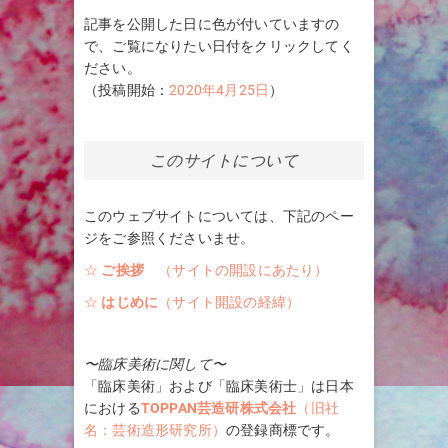
記事を公開した日に色が付いていますの
で、ご覧になりたい日付をクリックしてく
ださい。
（投稿開始：
2020年4月25日
）
このサイトについて
このウェブサイトについては、下記のペー
ジをご参照くださいませ。
☆
ご挨拶
（サイトの開設にあたり）
☆
はじめに
（サイト開設の経緯）
〜臨床美術に関して〜
「臨床美術」および「臨床美術士」は日本
における
TOPPAN芸造研株式会社
（旧社
名：芸術造形研究所）
の登録商標です。