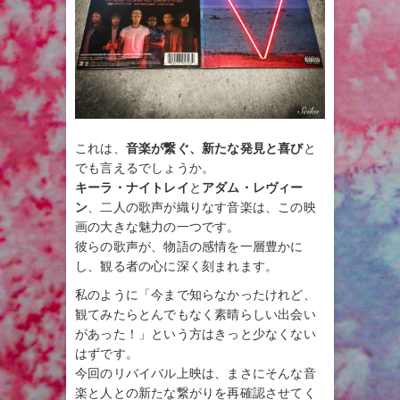
これは、
音楽が繋ぐ、新たな発見と喜び
と
でも言えるでしょうか。
キーラ・ナイトレイ
と
アダム・レヴィー
ン
、二人の歌声が織りなす音楽は、この映
画の大きな魅力の一つです。
彼らの歌声が、物語の感情を一層豊かに
し、観る者の心に深く刻まれます。
私のように「今まで知らなかったけれど、
観てみたらとんでもなく素晴らしい出会い
があった！」という方はきっと少なくない
はずです。
今回のリバイバル上映は、まさにそんな音
楽と人との新たな繋がりを再確認させてく