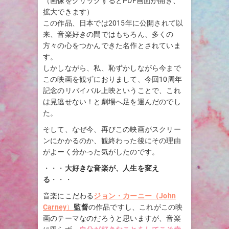
（画像をクリックするとPDF画面が開き、
拡大できます）
この作品、日本では2015年に公開されて以
来、音楽好きの間ではもちろん、多くの
方々の心をつかんできた名作とされていま
す。
しかしながら、私、恥ずかしながら今まで
この映画を観ずにおりまして、今回10周年
記念のリバイバル上映ということで、これ
は見逃せない！と劇場へ足を運んだのでし
た。
そして、なぜ今、再びこの映画がスクリー
ンにかかるのか、観終わった後にその理由
がよーく分かった気がしたのです。
・・・
大好きな音楽が、人生を変え
る
・・・
音楽にこだわる
ジョン・カーニー（John
Carney
）
監督
の作品ですし、これがこの映
画のテーマなのだろうと思いますが、音楽