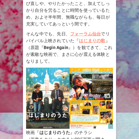
び直しや、やりたかったこと、加えてしっ
かり自分を労ることに時間を使っているた
め、およそ半年間、無職ながらも、毎日が
充実していてあっという間です。
そんな中でも、先日、
フォーラム仙台
でリ
バイバル上映されていた『
はじまりの歌
』
（原題『
Begin Again
』）を観てきて、これ
が素敵な映画で、まさに心が震える体験と
なりまして。
映画『
はじまりのうた
』のチラシ