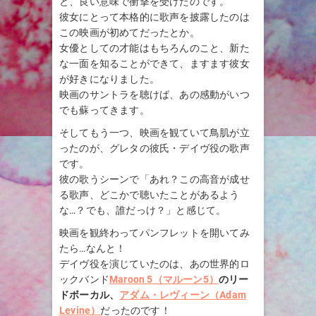
と、良い意味で衝撃を受けたのです。
彼女にとって本格的に歌声を披露したのは
この映画が初めてだったとか。
女優としての才能はもちろんのこと、新た
な一面を知ることができて、ますます彼女
が好きになりました。
映画のサントラを聴けば、あの感動がいつ
でも蘇ってきます。
そしてもう一つ、映画を観ていて鳥肌が立
ったのが、グレタの彼氏・デイヴ役の歌声
です。
彼の歌うシーンで「あれ？この高音が成せ
る歌声、どこかで聴いたことがあるよう
な…？でも、誰だっけ？」と感じて。
映画を観終わってパンフレットを開いてみ
たら…なんと！
デイヴ役を演じていたのは、あの世界的ロ
ックバンド
Maroon 5（マルーン5）
のリー
ドボーカル、
アダム・レヴィーン（Adam
Levine）
だったのです！