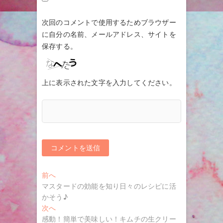
次回のコメントで使用するためブラウザー
に自分の名前、メールアドレス、サイトを
保存する。
上に表示された文字を入力してください。
投
過
前へ
去
マスタードの効能を知り日々のレシピに活
稿
の
かそう♪
ナ
投
次
次へ
稿:
の
感動！簡単で美味しい！キムチの生クリー