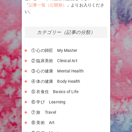
「
記事一覧（公開順）
」よりお入りくださ
い。
カテゴリー（記事の分類）
① 心の師匠 My Master
② 臨床美術 Clinical Art
③ 心の健康 Mental Health
④ 体の健康 Body Health
⑤ 衣食住 Basics of Life
⑥ 学び Learning
⑦ 旅 Travel
⑧ 美術 Art