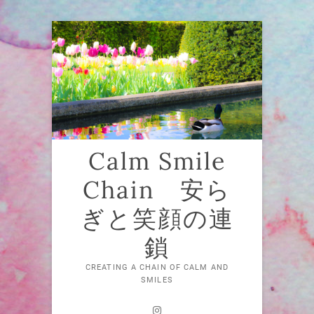
Skip
to
content
Calm Smile
Chain 安ら
ぎと笑顔の連
鎖
CREATING A CHAIN OF CALM AND
SMILES
Instagram