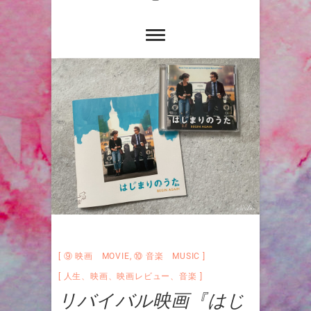
⑨ 映画 MOVIE
,
⑩ 音楽 MUSIC
人生
、
映画
、
映画レビュー
、
音楽
リバイバル映画『はじ