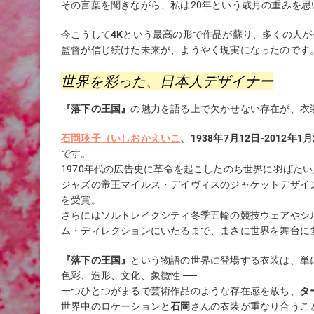
その言葉を聞きながら、私は20年という歳月の重みを思
今こうして
4K
という最高の形で作品が蘇り、多くの人が
監督が信じ続けた未来が、ようやく現実になったのです
世界を彩った、日本人デザイナー
『落下の王国』
の魅力を語る上で欠かせない存在が、衣
石岡瑛子
（いしおかえいこ
、1938年7月12日-2012年1
です。
1970年代の広告史に革命を起こしたのち世界に羽ばた
ジャズの帝王マイルス・デイヴィスのジャケットデザイ
を受賞。
さらにはソルトレイクシティ冬季五輪の競技ウェアやシ
ム・ディレクションにいたるまで、まさに世界を舞台に
『落下の王国』
という物語の世界に登場する衣装は、単
色彩、造形、文化、象徴性 ──
一つひとつがまるで芸術作品のような存在感を放ち、
タ
世界中のロケーションと
石岡
さんの衣装が重なり合うこ