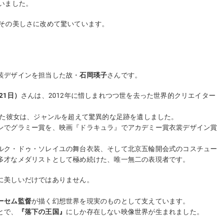
いました。
その美しさに改めて驚いています。
。
装デザインを担当した故・
石岡瑛子
さんです。
月21日）
さんは、2012年に惜しまれつつ世を去った世界的クリエイター
いた彼女は、ジャンルを超えて驚異的な足跡を遺しました。
ンでグラミー賞を、映画『ドラキュラ』でアカデミー賞衣裳デザイン
ルク・ドゥ・ソレイユの舞台衣装、そして北京五輪開会式のコスチュ
多才なメダリストとして極め続けた、唯一無二の表現者です。
に美しいだけではありません。
ーセム監督
が描く幻想世界を現実のものとして支えています。
とで、
『落下の王国』
にしか存在しない映像世界が生まれました。