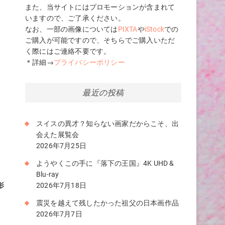
また、当サイトにはプロモーションが含まれて
いますので、ご了承ください。
なお、一部の画像については
PIXTA
や
iStock
での
ご購入が可能ですので、そちらでご購入いただ
く際にはご連絡不要です。
＊詳細→
プライバシーポリシー
最近の投稿
スイスの異才？知らない画家だからこそ、出
会えた展覧会
2026年7月25日
ようやくこの手に『落下の王国』4K UHD &
Blu-ray
2026年7月18日
影
震災を越えて残したかった祖父の日本画作品
2026年7月7日