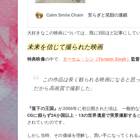
大好きなこの映画については、既に3回ほど記事にして
未来を信じて撮られた映画
特典映像
の中で、
ターセム・シン（
Tarsem Singh
）
監督
この作品は長く観られる映画になると思
だから高画質で撮影した。
『落下の王国』
が2006年に初公開された頃は、一般的
CGに頼らず24か国以上・13の世界遺産で実景撮影する
されていたのです。
しかし当時、その価値を理解し、買い手になってくれる