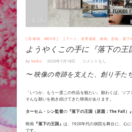
⑨ 映画 MOVIE
アート
、
世界遺産
、
映画
、
芸術
、
落下
ようやくこの手に『落下の王国』4K
by
Seiko
2026年7月18日
コメントなし
〜 映像の奇跡を支えた、創り手たち
「いつか、もう一度この作品を観たい。願わくば、ソフ
そんな願いを抱き続けてきた映画があります。
ターセム・シン監督
の
『落下の王国（原題：The Fall）
映画
『落下の王国』
は、1920年代の病院を舞台に、心
です。