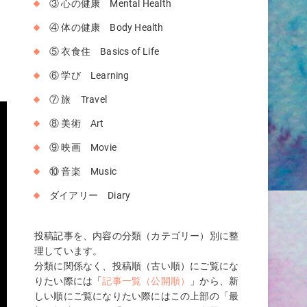
③ 心の健康 Mental Health
な
④ 体の健康 Body Health
ま
⑤ 衣食住 Basics of Life
⑥ 学び Learning
⑦ 旅 Travel
⑧ 美術 Art
⑨ 映画 Movie
⑩ 音楽 Music
ダイアリー Diary
投稿記事を、内容の分類（カテゴリー）別に整
理しています。
分類に関係なく、投稿順（古い順）にご覧にな
りたい際には「
記事一覧（公開順）
」から、新
しい順にご覧になりたい際にはこの上部の「最