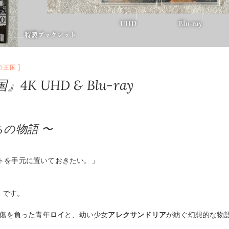
の王国
 UHD & Blu-ray
の物語 〜
トを手元に置いておきたい。」
』
です。
に傷を負った青年
ロイ
と、幼い少女
アレクサンドリア
が紡ぐ幻想的な物