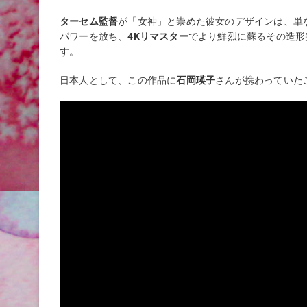
ターセム監督
が「女神」と崇めた彼女のデザインは、単
パワーを放ち、
4Kリマスター
でより鮮烈に蘇るその造形
す。
日本人として、この作品に
石岡瑛子
さんが携わっていた