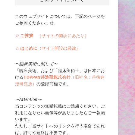
このウェブサイトについては、下記のページを
る
ご参照くださいませ。
気
☆
ご挨拶
（サイトの開設にあたり）
☆
はじめに
（サイト開設の経緯）
と
〜臨床美術に関して〜
「臨床美術」および「臨床美術士」は日本にお
ける
TOPPAN芸造研株式会社
（旧社名：芸術造
形研究所）
の登録商標です。
〜Attention〜
当コンテンツの無断転載はご遠慮ください。ご
利用になりたい画像等がありましたらご一報願
います。
ただし、当サイトへのリンクを行う場合であれ
ば、許可や連絡は不要です。