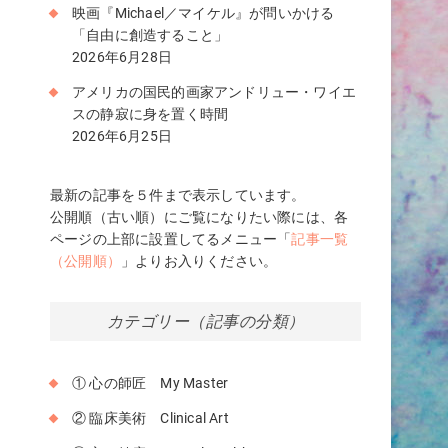
映画『Michael／マイケル』が問いかける
「自由に創造すること」
2026年6月28日
アメリカの国民的画家アンドリュー・ワイエ
スの静寂に身を置く時間
2026年6月25日
最新の記事を５件まで表示しています。
公開順（古い順）にご覧になりたい際には、各
ページの上部に設置してるメニュー「
記事一覧
（公開順）
」よりお入りください。
賞
ー
カテゴリー（記事の分類）
① 心の師匠 My Master
② 臨床美術 Clinical Art