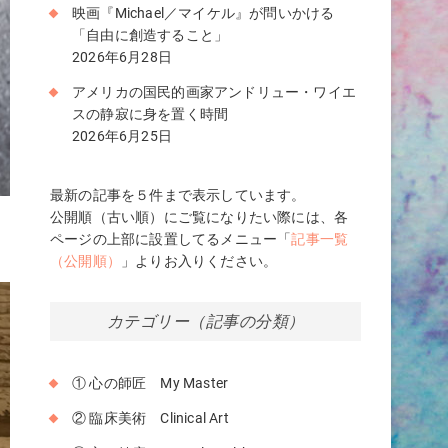
映画『Michael／マイケル』が問いかける
「自由に創造すること」
2026年6月28日
アメリカの国民的画家アンドリュー・ワイエ
スの静寂に身を置く時間
2026年6月25日
最新の記事を５件まで表示しています。
公開順（古い順）にご覧になりたい際には、各
ページの上部に設置してるメニュー「
記事一覧
（公開順）
」よりお入りください。
カテゴリー（記事の分類）
① 心の師匠 My Master
② 臨床美術 Clinical Art