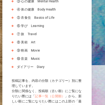
③ 心の健康 Mental Health
④ 体の健康 Body Health
⑤ 衣食住 Basics of Life
⑥ 学び Learning
⑦ 旅 Travel
⑧ 美術 Art
⑨ 映画 Movie
⑩ 音楽 Music
ダイアリー Diary
投稿記事を、内容の分類（カテゴリー）別に整
理しています。
分類に関係なく、投稿順（古い順）にご覧にな
りたい際には「
記事一覧（公開順）
」から、新
しい順にご覧になりたい際にはこの上部の「最