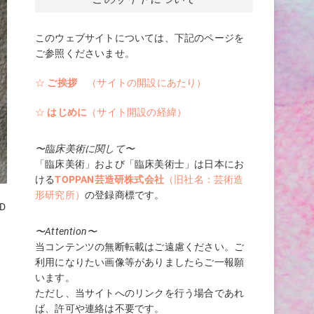
このウェブサイトについては、下記のページを
ご参照くださいませ。
☆
ご挨拶
（サイトの開設にあたり）
☆
はじめに
（サイト開設の経緯）
〜臨床美術に関して〜
「臨床美術」および「臨床美術士」は日本にお
ける
TOPPAN芸造研株式会社
（旧社名：芸術造
形研究所）
の登録商標です。
D
〜Attention〜
当コンテンツの無断転載はご遠慮ください。ご
っ
利用になりたい画像等がありましたらご一報願
います。
が
ただし、当サイトへのリンクを行う場合であれ
ば、許可や連絡は不要です。