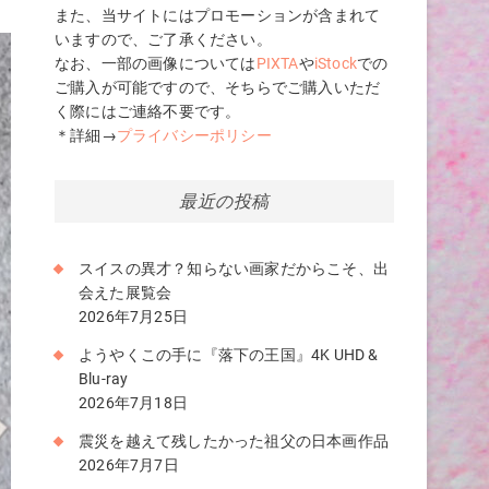
また、当サイトにはプロモーションが含まれて
いますので、ご了承ください。
なお、一部の画像については
PIXTA
や
iStock
での
ご購入が可能ですので、そちらでご購入いただ
く際にはご連絡不要です。
＊詳細→
プライバシーポリシー
最近の投稿
スイスの異才？知らない画家だからこそ、出
会えた展覧会
2026年7月25日
ようやくこの手に『落下の王国』4K UHD &
Blu-ray
2026年7月18日
震災を越えて残したかった祖父の日本画作品
2026年7月7日