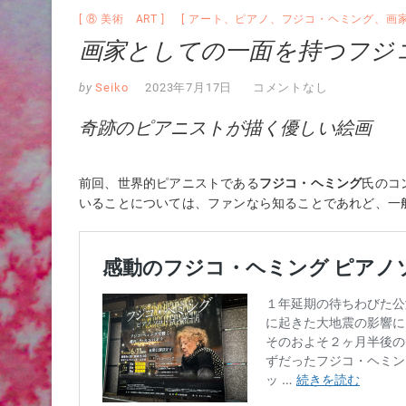
⑧ 美術 ART
アート
、
ピアノ
、
フジコ・ヘミング
、
画
画家としての一面を持つフジ
by
Seiko
2023年7月17日
コメントなし
奇跡のピアニストが描く優しい絵画
前回、世界的ピアニストである
フジコ・ヘミング
氏のコ
いることについては、ファンなら知ることであれど、一