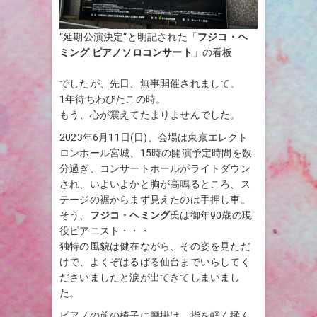
”延期公演決定”と明記された「
フジコ・ヘ
ミング ピアノソロコンサート
」の看板
でしたが、先日、無事開催されまして。
1年待ちわびたこの時。
もう、心が震えてたまりませんでした。
2023年6月11日(日)、会場は東京エレクト
ロンホール宮城、15時の開演予定時間を数
分過ぎ、コンサートホールがライトダウン
され、いよいよかと胸が高鳴るところ、ス
テージの裾からまず見えたのは手押し車。
そう、
フジコ・ヘミング
氏は御年90歳の現
役ピアニスト・・・
独特の風貌は健在ながら、その姿を見ただ
けで、よくぞはるばる仙台までいらしてく
ださいましたと涙が出てきてしまいまし
た。
ピアノの前の椅子に腰掛け、指を軽く揉ん