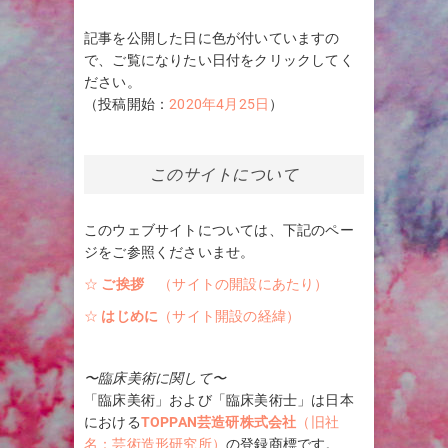
記事を公開した日に色が付いていますの
で、ご覧になりたい日付をクリックしてく
ださい。
（投稿開始：
2020年4月25日
）
このサイトについて
このウェブサイトについては、下記のペー
ジをご参照くださいませ。
☆
ご挨拶
（サイトの開設にあたり）
☆
はじめに
（サイト開設の経緯）
〜臨床美術に関して〜
「臨床美術」および「臨床美術士」は日本
における
TOPPAN芸造研株式会社
（旧社
名：芸術造形研究所）
の登録商標です。