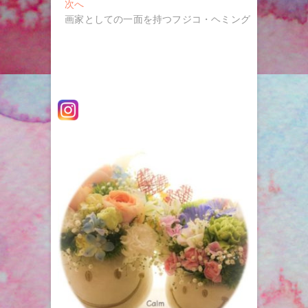
ナ
投
次
次へ
稿:
の
画家としての一面を持つフジコ・ヘミング
ビ
投
ゲ
稿:
ー
シ
ョ
ン