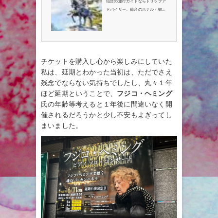
アドバイザー
仙台の旅行ガイドならトリップア
ドバイザー。仙台のホテル・観光
名所・グルメに関する55,398件
の口コミやユーザーが投稿した写
真を利用して、最高の旅行プラン
を計画して下さい。
チケットを購入し心から楽しみにしていた
私は、延期とわかった当初は、ただでさえ
残念でならない気持ちでしたし、丸々１年
ほど延期ということで、
フジコ・ヘミング
氏の年齢等考えると１年後に間違いなく開
催されるだろうかと少し不安もよぎってし
まいました。