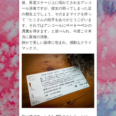
後、再度ステージ上に現れてされるアンコ
ール演奏ですが、彼女の弱ってしまった足
の都合上でしょう、そのままマイクを持っ
て「たくさんの拍手をありがとうございま
す。それではアンコールに
ベートーベン
の
月光
を弾きます」と述べられ、今度こそ本
当に最後の演奏。
静かで美しい旋律に包まれ、感動もクライ
マックス。