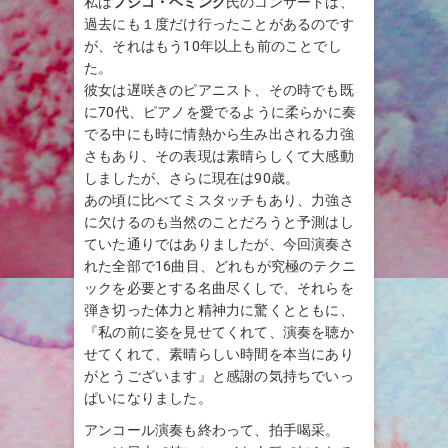
私は
フジコ・ヘミング
氏のコンサートは、
過去にも１度だけ行ったことがあるのです
が、それはもう10年以上も前のことでし
た。
彼女は遅咲きのピアニスト、その時でも既
に70代、ピアノを愛でるように柔らかに奏
でる中にも時に情熱から生み出される力強
さもあり、その表現は素晴らしくて大感動
しましたが、さらに現在は90歳。
あの頃に比べてミスタッチもあり、力強さ
に欠けるのも当然のことだろうと予測はし
ていた通りではありましたが、今回演奏さ
れた全部で16曲目、どれもが究極のテクニ
ックを必要とする名曲尽くしで、それらを
弾き切った体力と精神力に驚くとともに、
『私の前に姿を見せてくれて、演奏を聴か
せてくれて、素晴らしい時間を本当にあり
がとうございます』と感謝の気持ちでいっ
ぱいになりました。
アンコール演奏も終わって、拍手喝采。