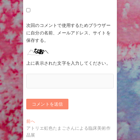
次回のコメントで使用するためブラウザー
に自分の名前、メールアドレス、サイトを
保存する。
上に表示された文字を入力してください。
投
過
前へ
去
アトリエ虹色たまごさんによる臨床美術作
稿
の
品展