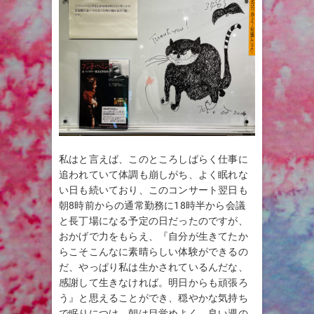
私はと言えば、このところしばらく仕事に
追われていて体調も崩しがち、よく眠れな
い日も続いており、このコンサート翌日も
朝8時前からの通常勤務に18時半から会議
と長丁場になる予定の日だったのですが、
おかげで力をもらえ、『自分が生きてたか
らこそこんなに素晴らしい体験ができるの
だ、やっぱり私は生かされているんだな、
感謝して生きなければ。明日からも頑張ろ
う』と思えることができ、穏やかな気持ち
で眠りにつけ、朝は目覚めよく、良い週の