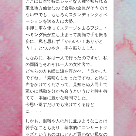
ここは日本で特にシャイな人種で知られる
東北地方仙台なので会場の全員がそうでは
ない中でも、もちろんスタンディングオベ
ーションを送る人は大勢。
手押し車を使ってステージを去る
フジコ・
ヘミング
氏が立ち止まって笑顔で手を振る
姿に、私も思わず「かわいい！ありがと
う！」とつぶやき、手を振りました。
ちなみに、私は一人で行ったのですが、私
の両隣もそれぞれ一人の女性客で。
どちらの方も瞳に涙を浮かべ、「良かった
ですね」「素晴らしかったですね」と私に
声をかけてくださって、見知らぬ人同士で
互いに感動を分かち合うというひと時も持
てて、本当に豊かな時間でした。
今思い返すだけでも泣けてくるほど
に・・・
しかも、混雑や人の列に並ぶようなことは
苦手なこともあり、基本的にコンサートグ
ッズというものはほとんど買わない私なの