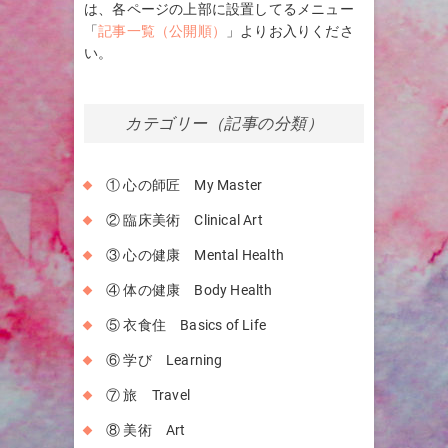
は、各ページの上部に設置してるメニュー
「
記事一覧（公開順）
」よりお入りくださ
い。
カテゴリー（記事の分類）
① 心の師匠 My Master
② 臨床美術 Clinical Art
③ 心の健康 Mental Health
④ 体の健康 Body Health
⑤ 衣食住 Basics of Life
⑥ 学び Learning
⑦ 旅 Travel
⑧ 美術 Art