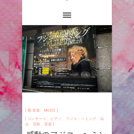
⑩ 音楽 MUSIC
コンサート
、
ピアノ
、
フジコ・ヘミング
、
仙
台
、
芸術
、
音楽