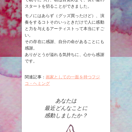
スタートを切ることができました。
モノにはあらず（グッズ買ったけど）、演
奏をするコトそのいっときだけで人に感動
と力を与えるアーティストって本当にすご
い。
その存在に感謝、自分の命があることにも
感謝。
ありがとうが溢れる気持ちに、心から感謝
です。
関連記事：
画家としての一面を持つフジ
コ・ヘミング
あなたは
最近どんなことに
感動しましたか？