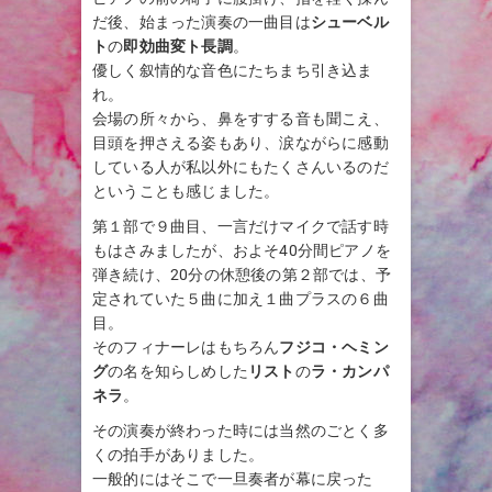
だ後、始まった演奏の一曲目は
シューベル
ト
の
即効曲変ト長調
。
優しく叙情的な音色にたちまち引き込ま
れ。
会場の所々から、鼻をすする音も聞こえ、
目頭を押さえる姿もあり、涙ながらに感動
している人が私以外にもたくさんいるのだ
ということも感じました。
第１部で９曲目、一言だけマイクで話す時
もはさみましたが、およそ40分間ピアノを
弾き続け、20分の休憩後の第２部では、予
定されていた５曲に加え１曲プラスの６曲
目。
そのフィナーレはもちろん
フジコ・ヘミン
グ
の名を知らしめした
リスト
の
ラ・カンパ
ネラ
。
その演奏が終わった時には当然のごとく多
くの拍手がありました。
一般的にはそこで一旦奏者が幕に戻った