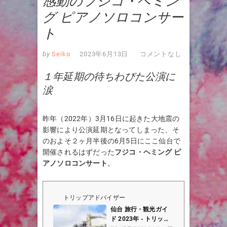
感動のフジコ・ヘミン
グ ピアノソロコンサー
ト
by
Seiko
2023年6月13日
コメントなし
１年延期の待ちわびた公演に
涙
昨年（2022年）3月16日に起きた大地震の
影響により公演延期となってしまった、そ
のおよそ２ヶ月半後の6月5日にここ仙台で
開催されるはずだった
フジコ・ヘミング ピ
アノソロコンサート
。
トリップアドバイザー
仙台 旅行・観光ガイ
ド 2023年 - トリップ