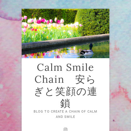
Skip
to
content
Calm Smile
Chain 安ら
ぎと笑顔の連
鎖
BLOG TO CREATE A CHAIN OF CALM
AND SMILE
Instagram