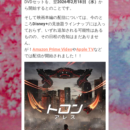
DVDセットを、翌
2026年2月18日（水）
か
ら開始するとのことです。
そして映画本編の配信については、今のと
ころ
Disney+
の見放題ラインナップには入っ
ておらず、いずれ追加される可能性はある
ものの、その日程の告知はまだありませ
ん。
が！
Amazon Prime Video
や
Apple TV
など
では配信が開始されました！！