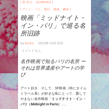
⑥ 学び LEARNING
アート
、
パリ
、
旅行
、
映画
、
趣味
映画「ミッドナイト・
イン・パリ」で巡る名
所旧跡
by
Seiko
2023年10月10日
コメントなし
名作映画で知るパリの名所 ー
それは世界遺産やアートの学
び
アート好き、そして、SF映画（特にタイム
トラベル系）が好きな私にとって、愛して
やまない名作映画「
ミッドナイト・イン・
パリ（Midnight in Paris）
」。