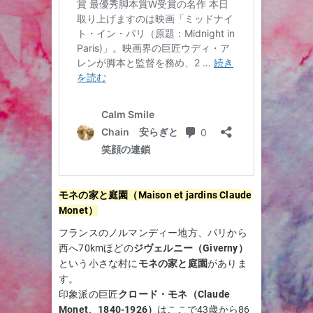
モネの家と庭園（Maison et jardins Claude
Monet）
フランスのノルマンディー地方、パリから
西へ70kmほどの
ジヴェルニー（Giverny）
という小さな村に
モネの家と庭園
がありま
す。
印象派の巨匠
クロード・モネ（Claude
Monet、1840-1926）
はここで43歳から86