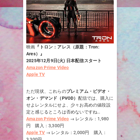
映画
『トロン：アレス
（原題：Tron:
Ares）
』
2025年12月9日(火) 日本配信スタート
Amazon Prime Video
Apple TV
ただ現状、これらの
プレミアム・ビデオ・
オン・デマンド（PVOD）
配信では、購入に
せよレンタルにせよ、少々お高めの値段設
定と感じるところは否めないですね…
Amazon Prime Video
→ レンタル：1,980
円 購入：3,300円
Apple TV
→ レンタル：2,000円 購入：
3,300円