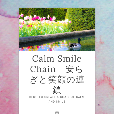
Skip
to
content
Calm Smile
Chain 安ら
ぎと笑顔の連
鎖
BLOG TO CREATE A CHAIN OF CALM
AND SMILE
Instagram