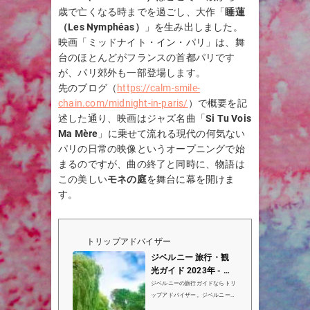
歳で亡くなる時までを過ごし、大作「
睡蓮
（Les Nymphéas）
」を生み出しました。
映画「ミッドナイト・イン・パリ」は、舞
台のほとんどがフランスの首都パリです
が、パリ郊外も一部登場します。
先のブログ（
https://calm-smile-
chain.com/midnight-in-paris/
）で概要を記
述した通り、映画はジャズ名曲「
Si Tu Vois
Ma Mère
」に乗せて流れる現代の何気ない
パリの日常の映像というオープニングで始
まるのですが、曲の終了と同時に、物語は
この美しい
モネの庭
を舞台に幕を開けま
す。
トリップアドバイザー
ジベルニー 旅行・観
光ガイド 2023年 - ト
リップアドバイザー
ジベルニーの旅行ガイドならトリ
ップアドバイザー。ジベルニーの
ホテル・観光名所・グルメに関す