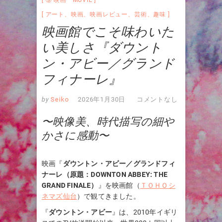
アート
、
映画
、
映画レビュー
、
芸術
、
趣味
映画館でこそ味わいた
い美しさ『ダウント
ン・アビー／グランド
フィナーレ』
by
Seiko
2026年1月30日
コメントなし
〜映像美、時代描写の細や
かさに感動〜
映画『
ダウントン・アビー／グランドフィ
ナーレ（原題：DOWNTON ABBEY: THE
GRAND FINALE）
』を映画館（
ＴＯＨＯシ
ネマズ仙台
）で観てきました。
『
ダウントン・アビー
』は、2010年イギリ