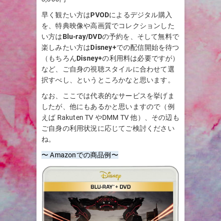
早く観たい方は
PVOD
によるデジタル購入
を、特典映像や高画質でコレクションした
い方は
Blu-ray/DVD
の予約を、そして無料で
楽しみたい方は
Disney+
での配信開始を待つ
（もちろん
Disney+
の利用料は必要ですが）
など、ご自身の視聴スタイルに合わせて選
択すべし、というところかなと思います。
なお、ここでは代表的なサービスを挙げま
したが、他にもあるかと思いますので（例
えば Rakuten TV やDMM TV 他）、その辺も
ご自身の利用状況に応じてご検討ください
ね。
〜 Amazonでの商品例〜