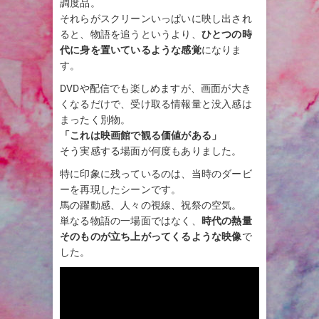
調度品。
それらがスクリーンいっぱいに映し出され
ると、物語を追うというより、
ひとつの時
代に身を置いているような感覚
になりま
す。
DVDや配信でも楽しめますが、画面が大き
くなるだけで、受け取る情報量と没入感は
まったく別物。
「これは映画館で観る価値がある」
そう実感する場面が何度もありました。
特に印象に残っているのは、当時のダービ
ーを再現したシーンです。
馬の躍動感、人々の視線、祝祭の空気。
単なる物語の一場面ではなく、
時代の熱量
そのものが立ち上がってくるような映像
で
した。