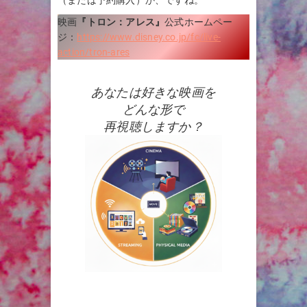
映画
『
トロン：アレス
』
公式ホームペー
ジ：
https://www.disney.co.jp/fc/live-
action/tron-ares
あなたは好きな映画を
どんな形で
再視聴しますか？