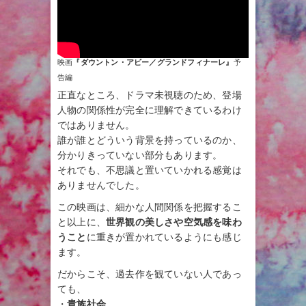
映画
『
ダウントン・アビー／グランドフィナーレ
』
予
告編
正直なところ、ドラマ未視聴のため、登場
人物の関係性が完全に理解できているわけ
ではありません。
誰が誰とどういう背景を持っているのか、
分かりきっていない部分もあります。
それでも、不思議と置いていかれる感覚は
ありませんでした。
この映画は、細かな人間関係を把握するこ
と以上に、
世界観の美しさや空気感を味わ
うこと
に重きが置かれているようにも感じ
ます。
だからこそ、過去作を観ていない人であっ
ても、
・
貴族社会