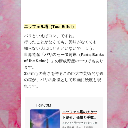
エッフェル塔（Tour Eiffel）
パリといえばコレ、ですね。
行ったことがなくても、興味がなくても、
知らない人はほとんどいないでしょう。
世界遺産「
パリのセーヌ河岸（Paris, Banks
of the Seine）
」の構成資産の一つでもあり
ます。
324mもの高さを誇るこの巨大で芸術的な鉄
の塔が、パリの象徴として映画に幾度も現
れます。
TRIP.COM
エッフェル塔のチケッ
ト割引、価格と手数
料、予約 | 営業時間、
エッフェル塔のチケット割引、価
格と手数料、予約、営業時間、交