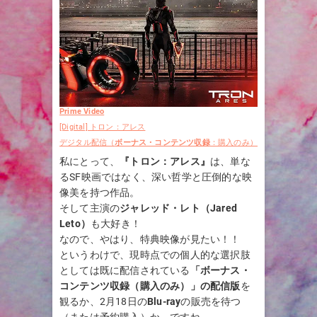
Prime Video
[Digital] トロン：アレス
デジタル配信（
ボーナス・コンテンツ収録
：購入のみ）
私にとって、
『トロン：アレス』
は、単な
るSF映画ではなく、深い哲学と圧倒的な映
像美を持つ作品。
そして主演の
ジャレッド・レト（Jared
Leto）
も大好き！
なので、やはり、特典映像が見たい！！
というわけで、現時点での個人的な選択肢
としては既に配信されている
「ボーナス・
コンテンツ収録（購入のみ）」の配信版
を
観るか、2月18日の
Blu-ray
の販売を待つ
（または予約購入）か、ですね。