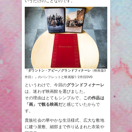
いうだけのことなのです。
『
ダウントン・アビー／グランドフィナーレ
（映画版3
作目）』のパンフレットと映画版1･2作目DVD
というわけで、今回の
グランドフィナーレ
は、迷わず映画館を選びました。
その理由はとてもシンプルで、
この作品は
「画」で観る映画だ
と感じていたからで
す。
貴族社会の華やかな生活様式、広大な敷地
に建つ屋敷、細部まで作り込まれた衣装や