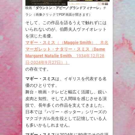
映画『
ダウントン・アビー／グランドフィナーレ
』チ
ラシ（画像クリックでPDF画面が開きます）
そして、この作品を語るうえで触れずには
いられないのが、伯爵夫人ヴァイオレット
を演じた名優、
マギー・スミス
（（
Maggie Smith
）、本名
マーガレット・ナタリー・スミス
（
Dame
Margaret Natalie Smith
、1934年12月28
日-2024年9月27日））
の存在です。
マギー・スミス
は、イギリスを代表する名
優のひとりです。
舞台・映画・テレビと幅広く活躍し、鋭い
皮肉と知性、そして人間味を感じさせる演
技で、長年多くの作品を支えてきました。
日本では『ハリー・ポッター』シリーズの
マクゴナガル先生役として記憶している人
も多いかもしれません。
マギー・スミス
は2024年に89歳でその生涯