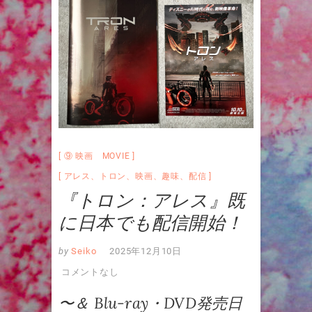
⑨ 映画 MOVIE
アレス
、
トロン
、
映画
、
趣味
、
配信
『トロン：アレス』既
に日本でも配信開始！
by
Seiko
2025年12月10日
コメントなし
〜＆ Blu-ray・DVD発売日