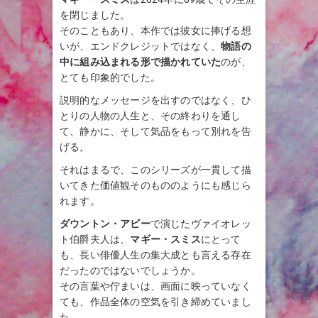
を閉じました。
そのこともあり、本作では彼女に捧げる想
いが、エンドクレジットではなく、
物語の
中に組み込まれる形で描かれていた
のが、
とても印象的でした。
説明的なメッセージを出すのではなく、ひ
とりの人物の人生と、その終わりを通し
て、静かに、そして気品をもって別れを告
げる。
それはまるで、このシリーズが一貫して描
いてきた価値観そのもののようにも感じら
れます。
ダウントン・アビー
で演じたヴァイオレッ
ト伯爵夫人は、
マギー・スミス
にとって
も、長い俳優人生の集大成とも言える存在
だったのではないでしょうか。
その言葉や佇まいは、画面に映っていなく
ても、作品全体の空気を引き締めていまし
た。