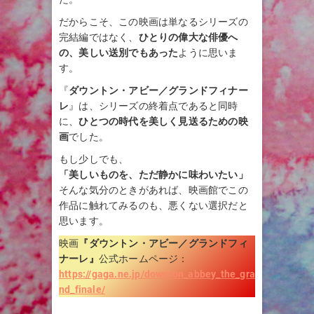
だからこそ、この映画は単なるシリーズの
完結編ではなく、
ひとりの偉大な俳優へ
の、美しい送別でもあった
ように思いま
す。
『
ダウントン・アビー／グランドフィナー
レ
』は、シリーズの終着点であると同時
に、
ひとつの時代を美しく見送るための映
画
でした。
もし少しでも、
「美しいものを、ただ静かに味わいたい」
そんな気分のときがあれば、映画館でこの
作品に触れてみるのも、悪くない選択だと
思います。
映画
『
ダウントン・アビー／グランドフィ
ナーレ
』
公式ホームページ：
https://gaga.ne.jp/downton_abbey_the_gra
nd_finale/