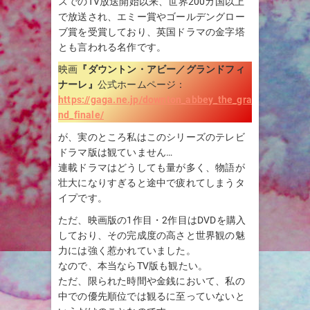
スでのTV放送開始以来、世界200カ国以上
で放送され、エミー賞やゴールデングロー
ブ賞を受賞しており、英国ドラマの金字塔
とも言われる名作です。
映画
『
ダウントン・アビー／グランドフィ
ナーレ
』
公式ホームページ：
https://gaga.ne.jp/downton_abbey_the_gra
nd_finale/
が、実のところ私はこのシリーズのテレビ
ドラマ版は観ていません…
連載ドラマはどうしても量が多く、物語が
壮大になりすぎると途中で疲れてしまうタ
イプです。
ただ、映画版の1作目・2作目はDVDを購入
しており、その完成度の高さと世界観の魅
力には強く惹かれていました。
なので、本当ならTV版も観たい。
ただ、限られた時間や金銭において、私の
中での優先順位では観るに至っていないと