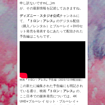
申し訳ないですm(_ _)m
が、その最新情報を記述しておきますね。
ディズニー・スタジオ公式
チャンネルに
て、
『トロン：アレス』
のデジタル配信
（購入／レンタル）とブルーレイ＋DVDセ
ット発売を発表するにあたって配信された
予告編はこちらです。
映画
『トロン：アレス』
予告編（2025/12/09配信版）
この新たに編集された予告編にも明記され
ている通り、映画
『トロン：アレス』
の、
ここ日本での媒体発売については、4K
UHD+ブルーレイ セット・ブルーレイ＋