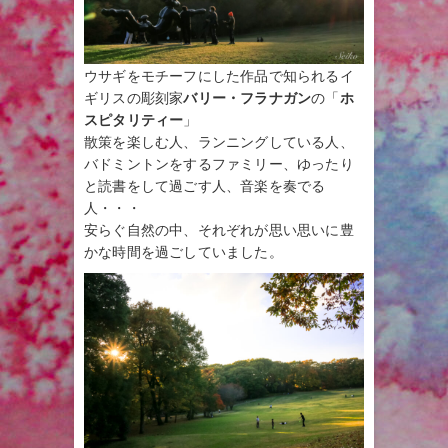
ウサギをモチーフにした作品で知られるイ
ギリスの彫刻家
バリー・フラナガン
の「
ホ
スピタリティー
」
散策を楽しむ人、ランニングしている人、
バドミントンをするファミリー、ゆったり
と読書をして過ごす人、音楽を奏でる
人・・・
安らぐ自然の中、それぞれが思い思いに豊
かな時間を過ごしていました。