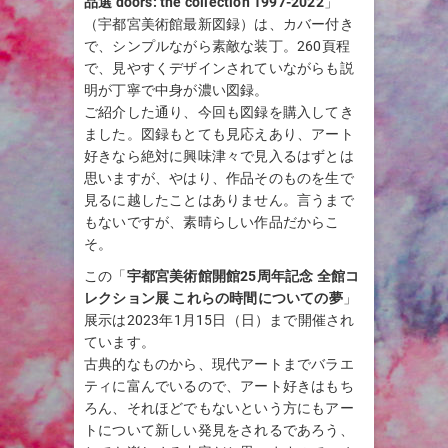
品選 doors: the collection 1997-2022
」
（宇都宮美術館最新図録）は、カバー付き
で、シンプルながら素敵な装丁。260頁程
で、見やすくデザインされていながらも説
明が丁寧で中身が濃い図録。
ご紹介した通り、今回も図録を購入してき
ました。図録もとても見応えあり、アート
好きなら絶対に興味津々で見入るはずとは
思いますが、やはり、作品そのものを生で
見るに越したことはありません。言うまで
もないですが、素晴らしい作品だからこ
そ。
この「
宇都宮美術館開館25周年記念 全館コ
レクション展 これらの時間についての夢
」
展示は2023年1月15日（日）まで開催され
ています。
古典的なものから、現代アートまでバラエ
ティに富んでいるので、アート好きはもち
ろん、それほどでもないという方にもアー
トについて新しい発見をされるであろう、