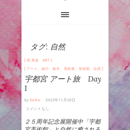
タグ:
自然
⑧ 美術 ART
アート
、
旅行
、
栃木
、
美術展
、
美術館
、
自然
宇都宮 アート旅 Day
1
by
Seiko
2022年11月20日
コメントなし
２５周年記念展開催中「宇都
宮美術館」と自然に癒される