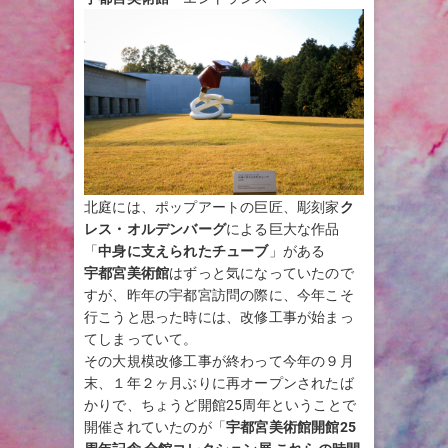
北庭には、ポップアートの巨匠、彫刻家
ク
レス・オルデンバーグ
による巨大な作品
「
中身に支えられたチューブ
」がある
宇都宮美術館
はずっと気になっていたので
すが、昨年の宇都宮訪問の際に、今年こそ
行こうと思った時には、改修工事が始まっ
てしまっていて。
その大規模改修工事が終わって今年の９月
末、１年２ヶ月ぶりに再オープンされたば
かりで、ちょうど開館25周年ということで
開催されていたのが「
宇都宮美術館開館25