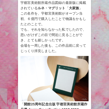
宇都宮美術館所蔵作品図録の最新版に掲載
されている
ルネ・マグリット
「
大家族
」
この名作を、宇都宮美術館がオープン当
初、６億円で購入したことで物議をかもし
たとのことで。
でも、それを知らなかった私でしたので、
思いがけずこの目で間近に見ることがで
き、とても嬉しかったです。
会場を一周した後も、この作品前に戻って
じっくり拝見しました。
「
開館25周年記念出版 宇都宮美術館所蔵作