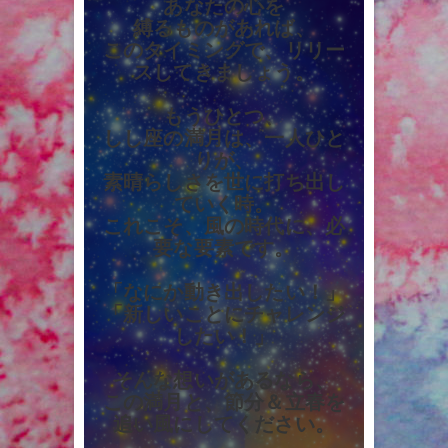
あなたの心を
縛るものがあれば、
このタイミングで、リリー
スしてきましょう。
もうひとつ、
しし座の満月は、一人ひと
りが、
素晴らしさを世に打ち出し
ていく時。
これこそ、風の時代に、必
要な要素です。
「なにか動き出したい！」
「新しいことにチャレンジ
したい！」
そんな想いがあるなら、
この満月と、節分＆立春を
追い風にしてください。