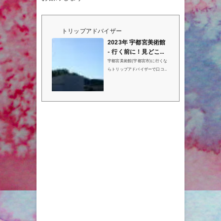
トリップアドバイザー
2023年 宇都宮美術館
- 行く前に！見どころ
をチェック - トリップ
宇都宮美術館(宇都宮市)に行くな
アドバイザー
らトリップアドバイザーで口コミ
(46件）、写真（54枚）、地図を
チェック！宇都宮美術館は宇都宮
市で7位(149件中)の観光名所で
す。