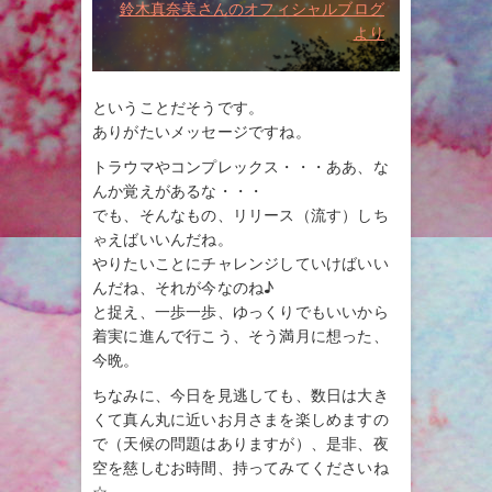
鈴木真奈美さんのオフィシャルブログ
より
ということだそうです。
ありがたいメッセージですね。
トラウマやコンプレックス・・・ああ、な
んか覚えがあるな・・・
でも、そんなもの、リリース（流す）しち
ゃえばいいんだね。
やりたいことにチャレンジしていけばいい
んだね、それが今なのね♪
と捉え、一歩一歩、ゆっくりでもいいから
着実に進んで行こう、そう満月に想った、
今晩。
ちなみに、今日を見逃しても、数日は大き
くて真ん丸に近いお月さまを楽しめますの
で（天候の問題はありますが）、是非、夜
空を慈しむお時間、持ってみてくださいね
☆