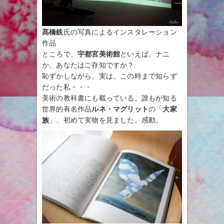
髙橋銑
氏の写真によるインスタレーション
作品
ところで、
宇都宮美術館
といえば、ナニ
か、あなたはご存知ですか？
恥ずかしながら、実は、この時まで知らず
だった私・・・
美術の教科書にも載っている、誰もが知る
世界的有名作品
ルネ・マグリット
の「
大家
族
」、初めて実物を見ました。感動。