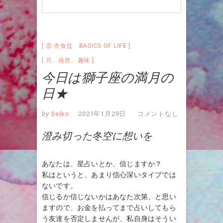
⑤ 衣食住 BASICS OF LIFE
月
、
自然
、
趣味
今日は獅子座の満月の
日★
by
Seiko
2021年1月29日
コメントなし
澄み切った冬空に想いを
あなたは、星占いとか、信じますか？
私はというと、あまり信心深いタイプでは
ないです。
信じるか信じないかはあなた次第、と思い
ますので、お金を払ってまで占いしてもら
う友達を否定しませんが、私自身はそうい