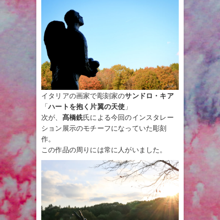
イタリアの画家で彫刻家の
サンドロ・キア
「
ハートを抱く片翼の天使
」
次が、
髙橋銑
氏による今回のインスタレー
ション展示のモチーフになっていた彫刻
作。
この作品の周りには常に人がいました。