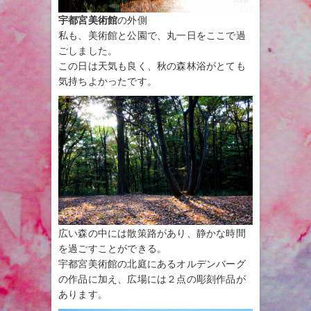
宇都宮美術館
の外側
私も、美術館と公園で、丸一日をここで過
ごしました。
この日は天気も良く、秋の森林浴がとても
気持ちよかったです。
広い森の中には散策路があり、静かな時間
を過ごすことができる。
宇都宮美術館の北庭にあるオルデンバーグ
の作品に加え、広場には２点の彫刻作品が
あります。