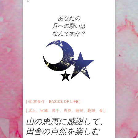
あなたの
月への願いは
なんですか？
⑤ 衣食住 BASICS OF LIFE
北上
、
宮城
、
岩手
、
自然
、
観光
、
趣味
、
食
山の恩恵に感謝して、
田舎の自然を楽しむ