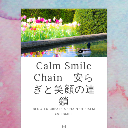
Skip
to
content
Calm Smile
Chain 安ら
ぎと笑顔の連
鎖
BLOG TO CREATE A CHAIN OF CALM
AND SMILE
Instagram