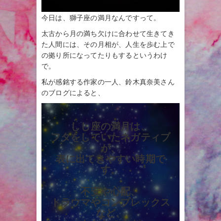
今日は、獅子座の満月なんですって。
太古から月の満ち欠けに合わせて生きてき
た人間には、その月相が、人生を歩む上で
の拠り所になってたりもするというわけ
で。
私が感銘する作家の一人、鈴木真奈美さん
のブログによると、
しし座の満月は、
フタをしていたネガティブ
が、
表に出てきやすい時期で
す。
不安や心配、
トラウマやコンプレックス
など、