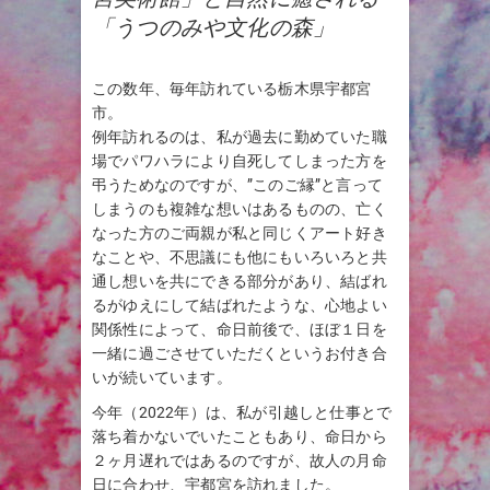
「うつのみや文化の森」
この数年、毎年訪れている栃木県宇都宮
市。
例年訪れるのは、私が過去に勤めていた職
場でパワハラにより自死してしまった方を
弔うためなのですが、”このご縁”と言って
しまうのも複雑な想いはあるものの、亡く
なった方のご両親が私と同じくアート好き
なことや、不思議にも他にもいろいろと共
通し想いを共にできる部分があり、結ばれ
るがゆえにして結ばれたような、心地よい
関係性によって、命日前後で、ほぼ１日を
一緒に過ごさせていただくというお付き合
いが続いています。
今年（2022年）は、私が引越しと仕事とで
落ち着かないでいたこともあり、命日から
２ヶ月遅れではあるのですが、故人の月命
日に合わせ、宇都宮を訪れました。