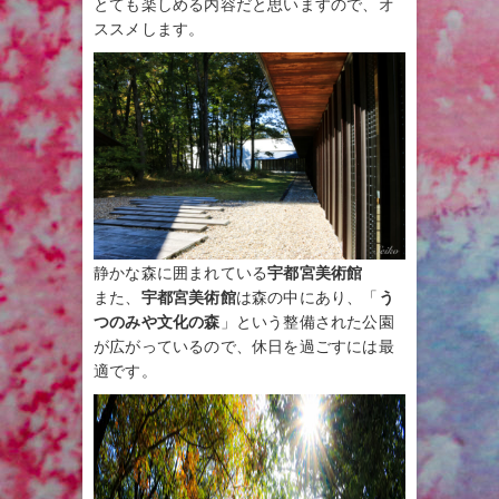
とても楽しめる内容だと思いますので、オ
ススメします。
静かな森に囲まれている
宇都宮美術館
また、
宇都宮美術館
は森の中にあり、「
う
つのみや文化の森
」という整備された公園
が広がっているので、休日を過ごすには最
適です。