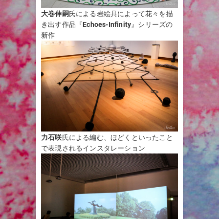
大巻伸嗣
氏による岩絵具によって花々を描
き出す作品『
Echoes-Infinity
』シリーズの
新作
力石咲
氏による編む、ほどくといったこと
で表現されるインスタレーション