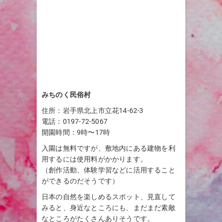
みちのく民俗村
住所：岩手県北上市立花14-62-3
電話：0197-72-5067
開園時間：9時〜17時
入園は無料ですが、敷地内にある建物を利
用するには使用料がかかります。
（創作活動、体験学習などに活用すること
ができるのだそうです）
日本の自然を楽しめるスポット、見直して
みると、身近なところにも、まだまだ素敵
なところがたくさんありそうです。