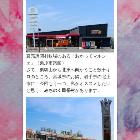
直売所関村牧場のある「おかってマルシ
ェ」（栗原市築館）
さて、栗駒山から北東へ向かうこと数十キ
ロのところ、宮城県のお隣、岩手県の北上
市に、今回もう一つ、私がオススメしたい
と思う、
みちのく民俗村
があります。