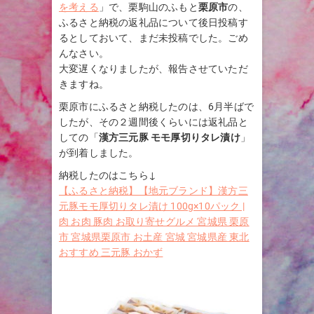
を考える
」で、栗駒山のふもと
栗原市
の、
ふるさと納税の返礼品について後日投稿す
るとしておいて、まだ未投稿でした。ごめ
んなさい。
大変遅くなりましたが、報告させていただ
きますね。
栗原市にふるさと納税したのは、6月半ばで
したが、その２週間後くらいには返礼品と
しての「
漢方三元豚 モモ厚切りタレ漬け
」
が到着しました。
納税したのはこちら↓
【ふるさと納税】【地元ブランド】漢方三
元豚モモ厚切りタレ漬け 100g×10パック |
肉 お肉 豚肉 お取り寄せグルメ 宮城県 栗原
市 宮城県栗原市 お土産 宮城 宮城県産 東北
おすすめ 三元豚 おかず