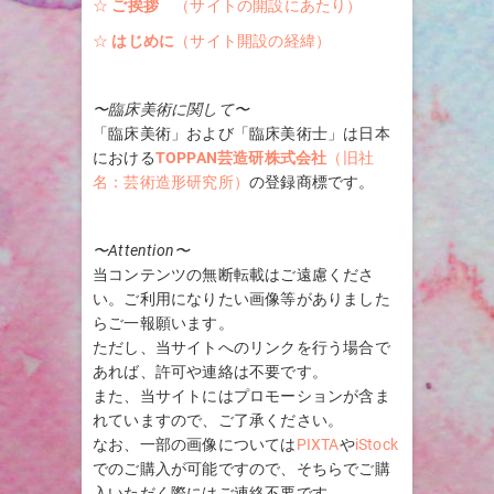
☆
ご挨拶
（サイトの開設にあたり）
☆
はじめに
（サイト開設の経緯）
〜臨床美術に関して〜
「臨床美術」および「臨床美術士」は日本
における
TOPPAN芸造研株式会社
（旧社
名：芸術造形研究所）
の登録商標です。
〜Attention〜
当コンテンツの無断転載はご遠慮くださ
い。ご利用になりたい画像等がありました
らご一報願います。
ただし、当サイトへのリンクを行う場合で
あれば、許可や連絡は不要です。
また、当サイトにはプロモーションが含ま
れていますので、ご了承ください。
なお、一部の画像については
PIXTA
や
iStock
でのご購入が可能ですので、そちらでご購
入いただく際にはご連絡不要です。