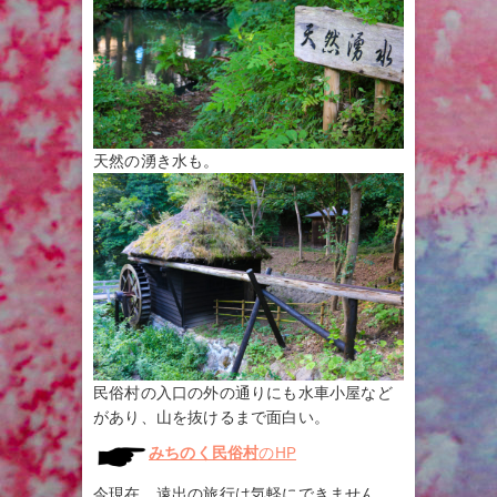
天然の湧き水も。
民俗村の入口の外の通りにも水車小屋など
があり、山を抜けるまで面白い。
みちのく民俗村
のHP
今現在、遠出の旅行は気軽にできません