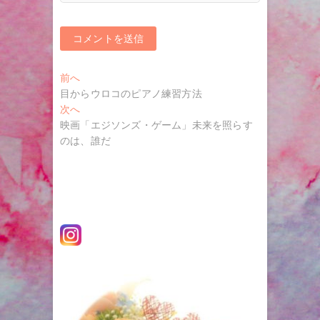
投
過
前へ
去
目からウロコのピアノ練習方法
稿
の
次
次へ
ナ
投
の
映画「エジソンズ・ゲーム」未来を照らす
稿:
投
のは、誰だ
ビ
稿:
ゲ
ー
シ
ョ
ン