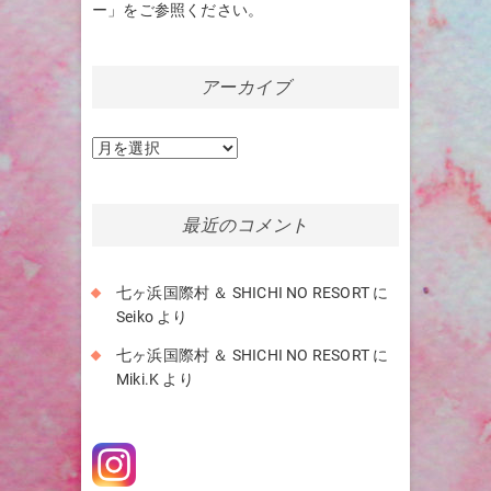
ー」をご参照ください。
アーカイブ
ア
ー
カ
イ
最近のコメント
ブ
七ヶ浜国際村 ＆ SHICHI NO RESORT
に
Seiko
より
七ヶ浜国際村 ＆ SHICHI NO RESORT
に
Miki.K
より