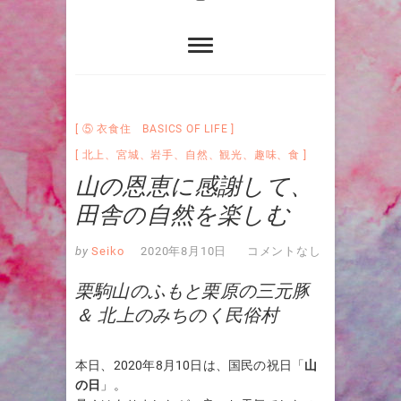
⑤ 衣食住 BASICS OF LIFE
北上
、
宮城
、
岩手
、
自然
、
観光
、
趣味
、
食
山の恩恵に感謝して、
田舎の自然を楽しむ
by
Seiko
2020年8月10日
コメントなし
栗駒山のふもと栗原の三元豚
＆ 北上のみちのく民俗村
本日、2020年8月10日は、国民の祝日「
山
の日
」。