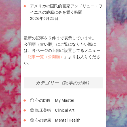
アメリカの国民的画家アンドリュー・ワ
イエスの静寂に身を置く時間
2026年6月25日
最新の記事を５件まで表示しています。
公開順（古い順）にご覧になりたい際に
は、各ページの上部に設置してるメニュー
「
記事一覧（公開順）
」よりお入りくださ
い。
カテゴリー（記事の分類）
① 心の師匠 My Master
② 臨床美術 Clinical Art
③ 心の健康 Mental Health