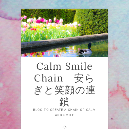
Skip
to
content
Calm Smile
Chain 安ら
ぎと笑顔の連
鎖
BLOG TO CREATE A CHAIN OF CALM
AND SMILE
Instagram