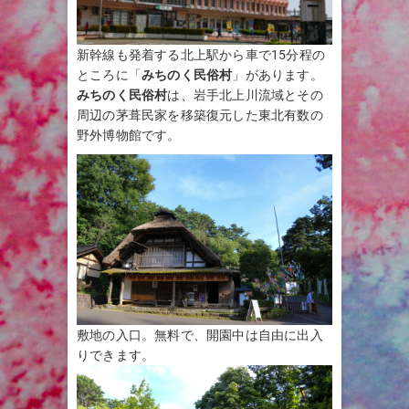
新幹線も発着する北上駅から車で15分程の
ところに「
みちのく民俗村
」があります。
みちのく民俗村
は、岩手北上川流域とその
周辺の茅葺民家を移築復元した東北有数の
野外博物館です。
敷地の入口。無料で、開園中は自由に出入
りできます。