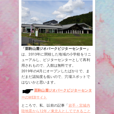
「栗駒山麓ジオパークビジターセンター」
は、2013年に閉校した地域の小学校をリニ
ューアルし、ビジターセンターとして再利
用されもので、入館は無料です。
2019年の4月にオープンしたばかりで、ま
だまだ認知度も低いので、穴場スポットで
はないかと思います。
栗駒山麓ジオパークビジターセンタ
ー
のWEBサイト
ところで、私、以前の記事「
岩手・宮城内
陸地震から12年／東北人としてできること