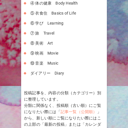
④ 体の健康 Body Health
⑤ 衣食住 Basics of Life
⑥ 学び Learning
⑦ 旅 Travel
⑧ 美術 Art
⑨ 映画 Movie
⑩ 音楽 Music
ダイアリー Diary
投稿記事を、内容の分類（カテゴリー）別
に整理しています。
分類に関係なく、投稿順（古い順）にご覧
になりたい際には「
記事一覧（公開順）
」
から、新しい順にご覧になりたい際にはこ
の上部の「最新の投稿」または「カレンダ