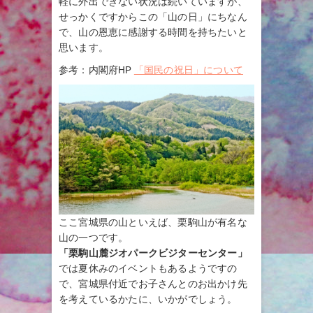
軽に外出できない状況は続いていますが、
せっかくですからこの「山の日」にちなん
で、山の恩恵に感謝する時間を持ちたいと
思います。
参考：内閣府HP
「国民の祝日」について
ここ宮城県の山といえば、栗駒山が有名な
山の一つです。
「栗駒山麓ジオパークビジターセンター」
では夏休みのイベントもあるようですの
で、宮城県付近でお子さんとのお出かけ先
を考えているかたに、いかがでしょう。