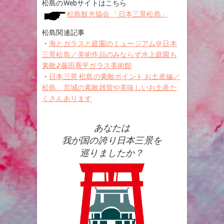
松島のWebサイトはこちら
松島観光協会 「日本三景松島」
松島関連記事
・
海とガラスと庭園のミュージアム＠日本
三景松島／美術作品のみならず水上庭園も
素敵♪藤田喬平ガラス美術館
・
日本三景 松島の素敵ポイント お土産編／
松島、宮城の素敵雑貨や美味しいお土産た
くさんあります
あなたは
我が国の誇り日本三景を
巡りましたか？