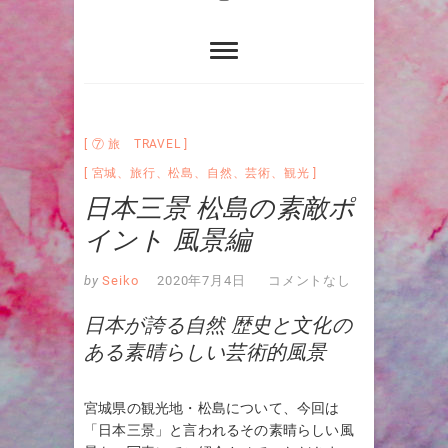
⑦ 旅 TRAVEL
宮城
、
旅行
、
松島
、
自然
、
芸術
、
観光
日本三景 松島の素敵ポ
イント 風景編
by
Seiko
2020年7月4日
コメントなし
日本が誇る自然 歴史と文化の
ある素晴らしい芸術的風景
宮城県の観光地・松島について、今回は
「日本三景」と言われるその素晴らしい風