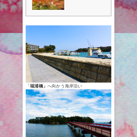
ぐ予約、円通院の16件のレビュ
業時...
ーと4枚の写真を表示、円通院周
辺の人気観光スポット、ホテル、
レストラン
「
福浦橋」
へ向かう海岸沿い