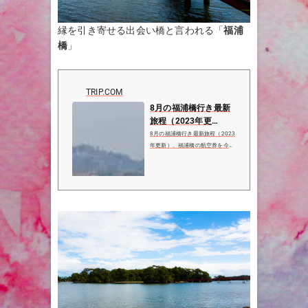
縁を引き寄せる出会い橋と言われる「
福浦
橋
」
TRIP.COM
8月の福浦橋行き最新
旅程（2023年更
新）、福浦橋のレビュ
8月の福浦橋行き最新旅程（2023
ー、福浦橋の住所と営
年更新）、福浦橋の航空券を今す
ぐ予約、福浦橋の7件のレビュー
業時...
と1枚の写真を表示、福浦橋周辺
の人気観光スポット、ホテル、レ
ストラン