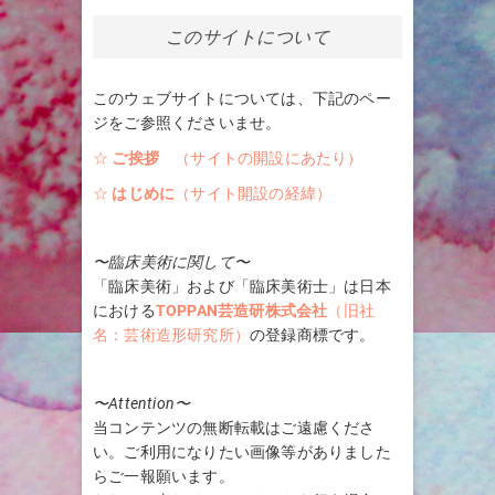
このサイトについて
このウェブサイトについては、下記のペー
ジをご参照くださいませ。
☆
ご挨拶
（サイトの開設にあたり）
☆
はじめに
（サイト開設の経緯）
〜臨床美術に関して〜
「臨床美術」および「臨床美術士」は日本
における
TOPPAN芸造研株式会社
（旧社
名：芸術造形研究所）
の登録商標です。
〜Attention〜
当コンテンツの無断転載はご遠慮くださ
い。ご利用になりたい画像等がありました
らご一報願います。