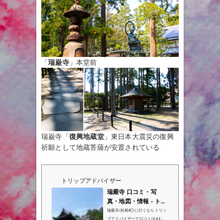
「
瑞巌寺
」本堂前
瑞巌寺「
復興地蔵堂
」東日本大震災の復興
祈願として地蔵菩薩が安置されている
トリップアドバイザー
瑞嚴寺 口コミ・写
真・地図・情報 - トリ
ップアドバイザー
瑞嚴寺(松島町)に行くならトリッ
プアドバイザーで口コミ(444