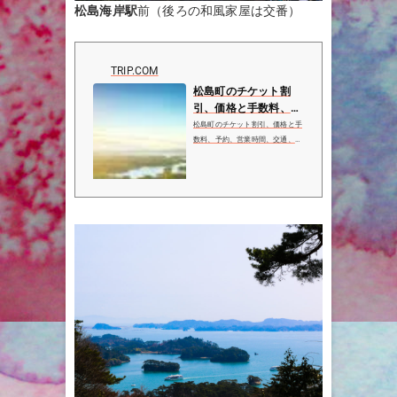
松島海岸駅
前（後ろの和風家屋は交番）
TRIP.COM
松島町のチケット割
引、価格と手数料、予
約 | 営業時間、ホテ
松島町のチケット割引、価格と手
ル、レストラン - Tri...
数料、予約、営業時間、交通、地
図、住所、ホテル、レストランや
その他お役立ち情報を含む、松島
町の詳細ガイド。Trip.comで予約
して、今すぐ松島町のチケットを
お得にゲット！