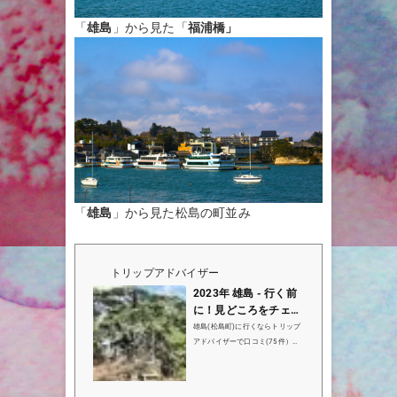
「
雄島
」から見た「
福浦橋」
「
雄島
」から見た松島の町並み
トリップアドバイザー
2023年 雄島 - 行く前
に！見どころをチェッ
ク - トリップアドバイ
雄島(松島町)に行くならトリップ
ザー
アドバイザーで口コミ(75件）、
写真（143枚）、地図をチェッ
ク！雄島は松島町で6位(48件中)
の観光名所です。