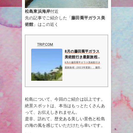
松島東浜海岸
付近
先の記事でご紹介した「
藤田喬平ガラス美
術館
」はこの近く
TRIP.COM
8月の藤田喬平ガラス
美術館行き最新旅程
（2023年更新）、藤
8月の藤田喬平ガラス美術館行き
田喬平ガラス美術館の
最新旅程（2023年更新）、藤田
喬平ガラス美術館の航空券を今す
レ...
ぐ予約、藤田喬平ガラス美術館の
1件のレビューと10枚の写真を表
示、藤田喬平ガラス美術館周辺の
人気観光スポット、ホテル、レス
トラン
松島について、今回のご紹介は以上です。
絶景スポットは、本当はもっとたくさんあ
って、お伝えしきれません。
是非、訪れて、歴史ある美しい景色と松島
の海の風を感じていただけたら幸いです。