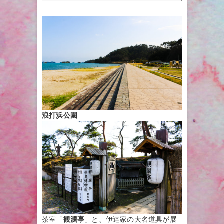
浪打浜公園
茶室「
観瀾亭
」と、伊達家の大名道具が展