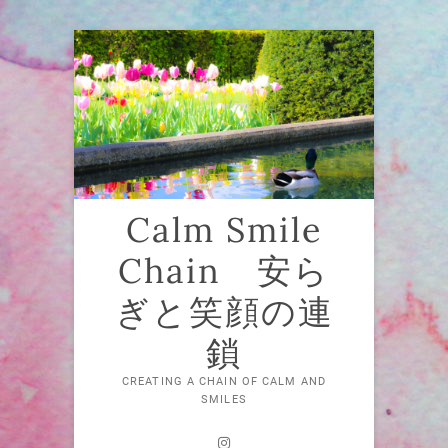
Skip
to
content
Calm Smile
Chain 安ら
ぎと笑顔の連
鎖
CREATING A CHAIN OF CALM AND
SMILES
Instagram