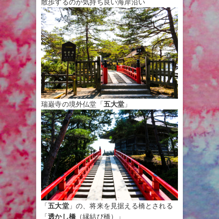
散歩するのが気持ち良い海岸沿い
瑞巌寺の境外仏堂「
五大堂
」
「
五大堂
」の、将来を見据える橋とされる
「
透かし橋
（縁結び橋）」