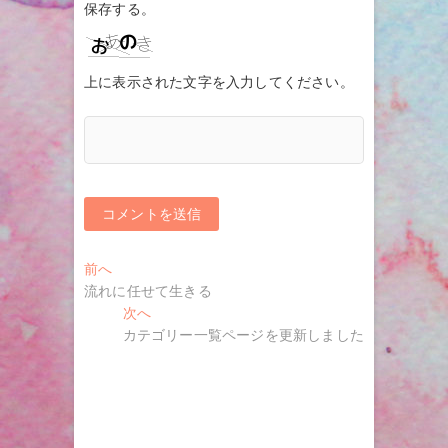
保存する。
上に表示された文字を入力してください。
投
過
前へ
去
流れに任せて生きる
稿
の
次
次へ
ナ
投
の
カテゴリー一覧ページを更新しました
稿:
投
ビ
稿:
ゲ
ー