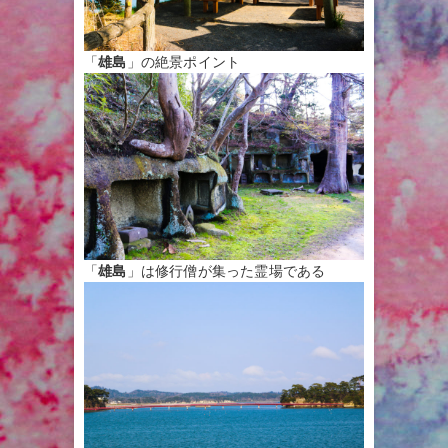
「
雄島
」の絶景ポイント
「
雄島
」は修行僧が集った霊場である