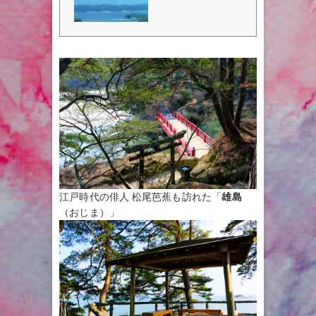
新）、西行戻しの松（平安時代）
（平...
公園の航空券を今すぐ予約、西行
戻しの松（平安時代）公園の13
件のレビューと5枚の写真を表
示、西行戻しの松（平安時代）公
園周辺の人気観光スポット、ホテ
ル、レストラン
江戸時代の俳人 松尾芭蕉も訪れた「
雄島
（おじま）」