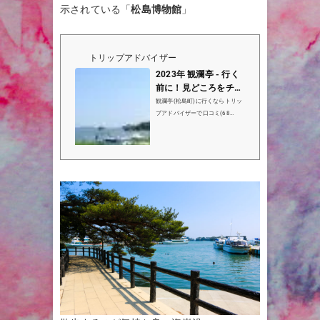
示されている「
松島博物館
」
トリップアドバイザー
2023年 観瀾亭 - 行く
前に！見どころをチェ
ック - トリップアドバ
観瀾亭(松島町)に行くならトリッ
イザー
プアドバイザーで口コミ(68
件）、写真（93枚）、地図をチ
ェック！観瀾亭は松島町で9位(4
8件中)の観光名所です。