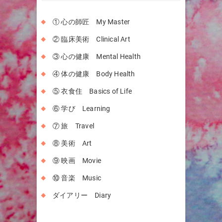
① 心の師匠 My Master
② 臨床美術 Clinical Art
③ 心の健康 Mental Health
④ 体の健康 Body Health
⑤ 衣食住 Basics of Life
⑥ 学び Learning
⑦ 旅 Travel
⑧ 美術 Art
⑨ 映画 Movie
⑩ 音楽 Music
ダイアリー Diary