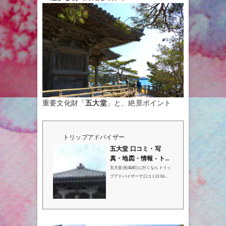
重要文化財「
五大堂
」と、絶景ポイント
トリップアドバイザー
五大堂 口コミ・写
真・地図・情報 - トリ
ップアドバイザー
五大堂(松島町)に行くならトリッ
プアドバイザーで口コミ(336
件）、写真（413枚）、地図をチ
ェック！五大堂は松島町で5位(4
8件中)の観光名所です。