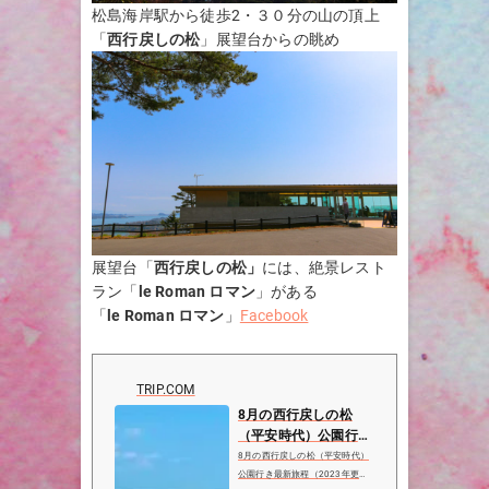
松島海岸駅から徒歩2・３０分の山の頂上
「
西行戻しの松
」展望台からの眺め
展望台「
西行戻しの松」
には、絶景レスト
ラン「
le Roman ロマン
」がある
「
le Roman ロマン
」
Facebook
TRIP.COM
8月の西行戻しの松
（平安時代）公園行き
最新旅程（2023年更
8月の西行戻しの松（平安時代）
新）、西行戻しの松
公園行き最新旅程（2023年更