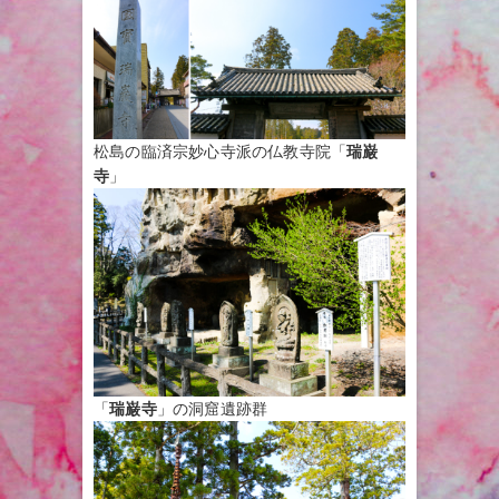
松島の臨済宗妙心寺派の仏教寺院「
瑞巌
寺
」
「
瑞巌寺
」の洞窟遺跡群