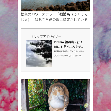
松島のパワースポット「
福浦島
（ふくうら
じま）」は県立自然公園に指定されている
トリップアドバイザー
2023年 福浦島 - 行く
前に！見どころをチェ
ック - トリップアドバ
福浦島(松島町)に行くならトリッ
イザー
プアドバイザーで口コミ(189
件）、写真（278枚）、地図をチ
ェック！福浦島は松島町で4位(4
8件中)の観光名所です。