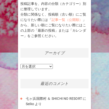
投稿記事を、内容の分類（カテゴリー）別
に整理しています。
分類に関係なく、投稿順（古い順）にご覧
になりたい際には「
記事一覧（公開順）
」
から、新しい順にご覧になりたい際にはこ
の上部の「最新の投稿」または「カレンダ
ー」をご参照ください。
アーカイブ
ア
ー
カ
イ
最近のコメント
ブ
七ヶ浜国際村 ＆ SHICHI NO RESORT
に
Seiko
より