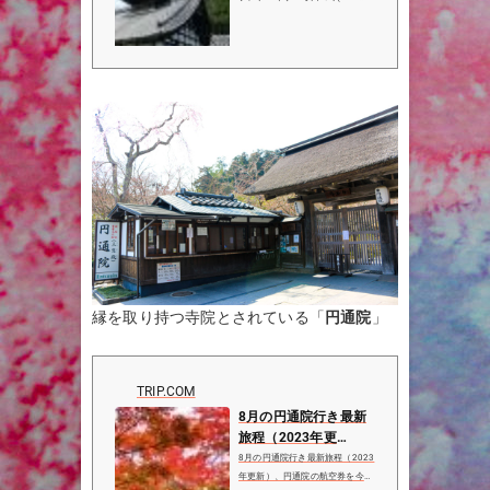
件）、写真（619枚）、地図をチ
ェック！瑞嚴寺は松島町で3位(4
8件中)の観光名所です。
縁を取り持つ寺院とされている「
円通院
」
TRIP.COM
8月の円通院行き最新
旅程（2023年更
新）、円通院のレビュ
8月の円通院行き最新旅程（2023
ー、円通院の住所と営
年更新）、円通院の航空券を今す