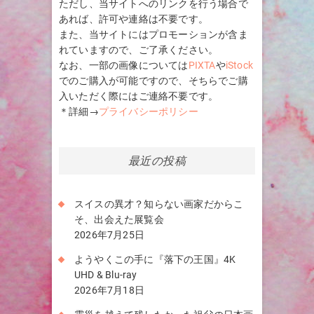
ただし、当サイトへのリンクを行う場合で
あれば、許可や連絡は不要です。
また、当サイトにはプロモーションが含ま
れていますので、ご了承ください。
なお、一部の画像については
PIXTA
や
iStock
でのご購入が可能ですので、そちらでご購
入いただく際にはご連絡不要です。
＊詳細→
プライバシーポリシー
最近の投稿
スイスの異才？知らない画家だからこ
そ、出会えた展覧会
2026年7月25日
ようやくこの手に『落下の王国』4K
UHD & Blu-ray
2026年7月18日