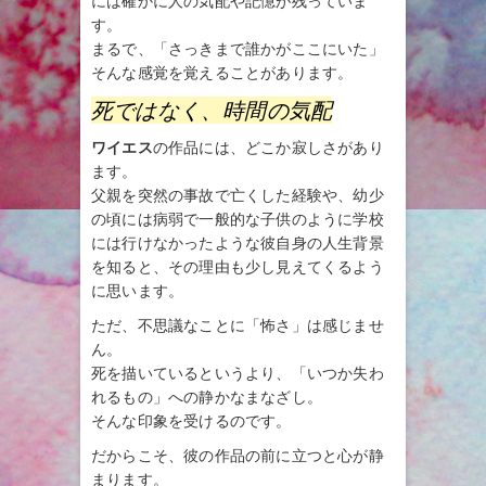
には確かに人の気配や記憶が残っていま
す。
まるで、「さっきまで誰かがここにいた」
そんな感覚を覚えることがあります。
死ではなく、時間の気配
ワイエス
の作品には、どこか寂しさがあり
ます。
父親を突然の事故で亡くした経験や、幼少
の頃には病弱で一般的な子供のように学校
には行けなかったような彼自身の人生背景
を知ると、その理由も少し見えてくるよう
に思います。
ただ、不思議なことに「怖さ」は感じませ
ん。
死を描いているというより、「いつか失わ
れるもの」への静かなまなざし。
そんな印象を受けるのです。
だからこそ、彼の作品の前に立つと心が静
まります。