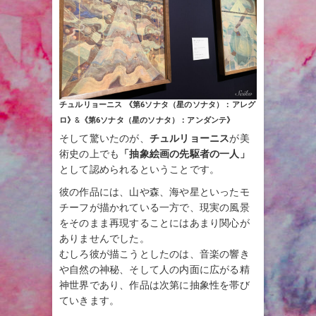
チュルリョーニス
《第6ソナタ（星のソナタ）：アレグ
ロ》
&
《第6ソナタ（星のソナタ）：アンダンテ》
そして驚いたのが、
チュルリョーニス
が美
術史の上でも
「抽象絵画の先駆者の一人」
として認められるということです。
彼の作品には、山や森、海や星といったモ
チーフが描かれている一方で、現実の風景
をそのまま再現することにはあまり関心が
ありませんでした。
むしろ彼が描こうとしたのは、音楽の響き
や自然の神秘、そして人の内面に広がる精
神世界であり、作品は次第に抽象性を帯び
ていきます。