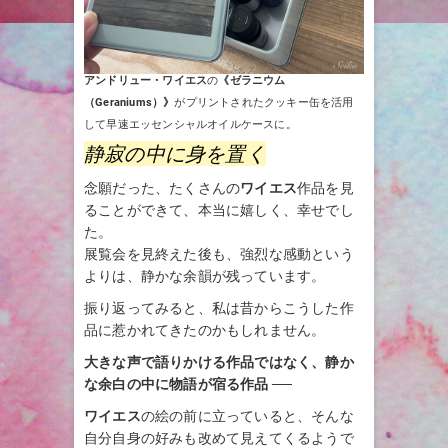
アンドリュー・ワイエス
の
《ゼラニウム
（Geraniums）
》
がプリントされたクッキー缶を活用
して早速エッセンシャルオイルケースに。
静寂の中に身を置く
念願だった、たくさんの
ワイエス
作品を見
ることができて、本当に嬉しく、幸せでし
た。
展覧会を見終えた後も、強烈な感動という
よりは、静かな余韻が残っています。
振り返ってみると、私は昔からこうした作
品に惹かれてきたのかもしれません。
大きな声で語りかける作品ではなく、静か
な余白の中に物語が宿る作品
──
ワイエス
の絵の前に立っていると、そんな
自分自身の好みも改めて見えてくるようで