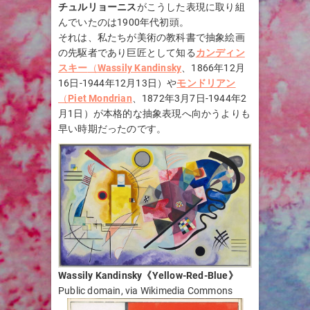
チュルリョーニス
がこうした表現に取り組
んでいたのは1900年代初頭。
それは、私たちが美術の教科書で抽象絵画
の先駆者であり巨匠として知る
カンディン
スキー
（
Wassily Kandinsky
、1866年12月
16日-1944年12月13日）や
モンドリアン
（
Piet Mondrian
、1872年3月7日-1944年2
月1日）が本格的な抽象表現へ向かうよりも
早い時期だったのです。
Wassily Kandinsky《Yellow-Red-Blue》
Public domain, via Wikimedia Commons