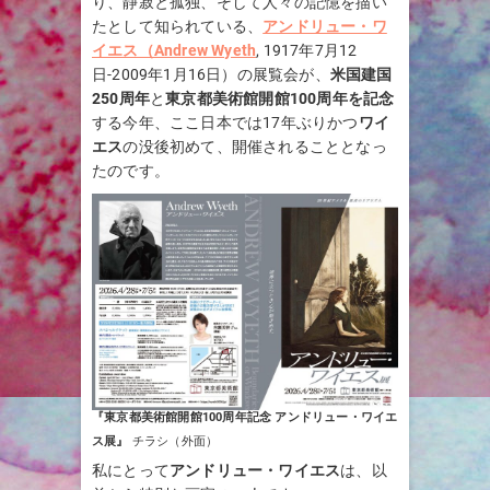
り、静寂と孤独、そして人々の記憶を描い
たとして知られている、
アンドリュー・ワ
イエス（Andrew Wyeth
, 1917年7月12
日-2009年1月16日）の展覧会が、
米国建国
250周年
と
東京都美術館開館100周年を記念
する今年、ここ日本では17年ぶりかつ
ワイ
エス
の没後初めて、開催されることとなっ
たのです。
『東京都美術館開館100周年記念 アンドリュー・ワイエ
ス展』
チラシ（外面）
私にとって
アンドリュー・ワイエス
は、以