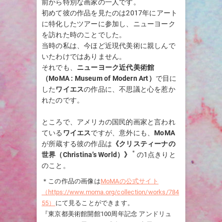
前から特別な画家の一人です。
初めて彼の作品を見たのは2017年にアート
に特化したツアーに参加し、ニューヨーク
を訪れた時のことでした。
当時の私は、今ほど近現代美術に親しんで
いたわけではありません。
それでも、
ニューヨーク近代美術館
（MoMA : Museum of Modern Art）
で目に
した
ワイエス
の作品に、不思議と心を惹か
れたのです。
ところで、アメリカの国民的画家と言われ
ている
ワイエス
ですが、意外にも、
MoMA
が所蔵する彼の作品は
《クリスティーナの
＊
世界（Christina’s World）》
の1点きりと
のこと。
＊この作品の画像は
MoMAの公式サイト
（https://www.moma.org/collection/works/784
55）
にて見ることができます。
『東京都美術館開館100周年記念 アンドリュ