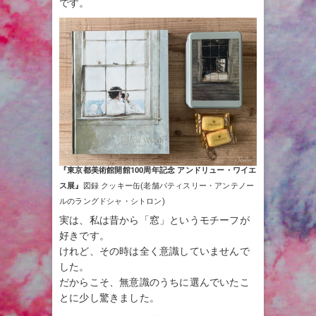
です。
『東京都美術館開館100周年記念 アンドリュー・ワイエ
ス展』
図録 クッキー缶(老舗パティスリー・アンテノー
ルのラングドシャ・シトロン)
実は、私は昔から「窓」というモチーフが
好きです。
けれど、その時は全く意識していませんで
した。
だからこそ、無意識のうちに選んでいたこ
とに少し驚きました。