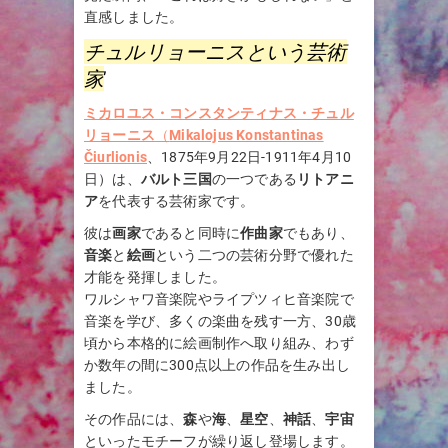
直感しました。
チュルリョーニスという芸術
家
ミカロユス・コンスタンティナス・チュル
リョーニス
（
Mikalojus Konstantinas
Čiurlionis
、1875年9月22日-1911年4月10
日）は、
バルト三国
の一つである
リトアニ
ア
を代表する芸術家です。
彼は
画家
であると同時に
作曲家
でもあり、
音楽
と
絵画
という二つの芸術分野で優れた
才能を発揮しました。
ワルシャワ音楽院やライプツィヒ音楽院で
音楽を学び、多くの楽曲を残す一方、30歳
頃から本格的に絵画制作へ取り組み、わず
か数年の間に300点以上の作品を生み出し
ました。
その作品には、
森
や
海
、
星空
、
神話
、
宇宙
といったモチーフが繰り返し登場します。