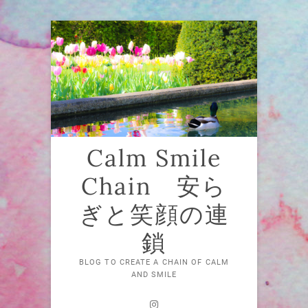
Skip
to
content
Calm Smile
Chain 安ら
ぎと笑顔の連
鎖
BLOG TO CREATE A CHAIN OF CALM
AND SMILE
Instagram