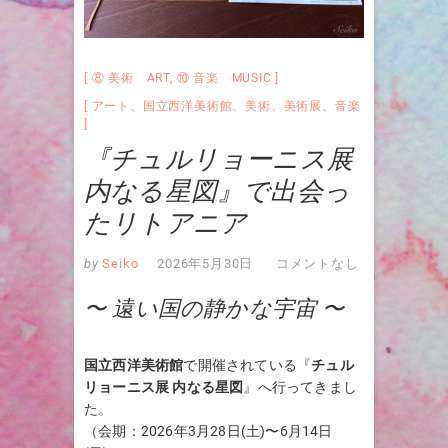
⑧ 美術 ART
,
⑩ 音楽 MUSIC
アート
、
国立西洋美術館
、
美術
、
美術展
、
音楽
『チュルリョーニス展
内なる星図』で出会っ
たリトアニア
by
Seiko
2026年5月30日
コメントなし
〜 遠い国の静かな宇宙 〜
国立西洋美術館
で開催されている『
チュル
リョーニス展 内なる星図
』へ行ってきまし
た。
（会期：2026年3月28日(土)〜6月14日