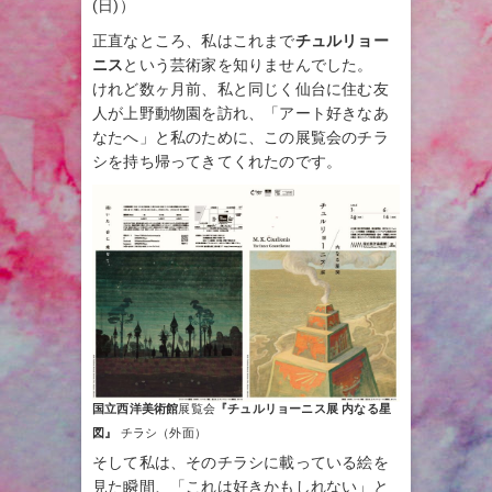
(日)）
正直なところ、私はこれまで
チュルリョー
ニス
という芸術家を知りませんでした。
けれど数ヶ月前、私と同じく仙台に住む友
人が上野動物園を訪れ、「アート好きなあ
なたへ」と私のために、この展覧会のチラ
シを持ち帰ってきてくれたのです。
国立西洋美術館
展覧会
『チュルリョーニス展 内なる星
図』
チラシ（外面）
そして私は、そのチラシに載っている絵を
見た瞬間、「これは好きかもしれない」と