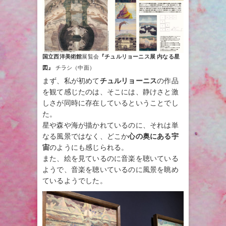
国立西洋美術館
展覧会
『チュルリョーニス展 内なる星
図』
チラシ（中面）
まず、私が初めて
チュルリョーニス
の作品
を観て感じたのは、そこには、静けさと激
しさが同時に存在しているということでし
た。
星や森や海が描かれているのに、それは単
なる風景ではなく、どこか
心の奥にある宇
宙
のようにも感じられる。
また、絵を見ているのに音楽を聴いている
ようで、音楽を聴いているのに風景を眺め
ているようでした。