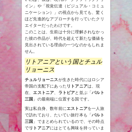
イン」や「視覚伝達（ビジュアル・コミュ
ニケーション）」の視点から見ても、驚く
ほど先進的なアプローチを行っていたクリ
エイターだったわけです。
このことは、生前は十分に理解されなかっ
た彼の作品が、時代を超えて新たな価値を
見出されている理由の一つなのかもしれま
せん。
リトアニアという国とチュル
リョーニス
チュルリョーニス
が生きた時代にはロシア
帝国の支配下にあった
リトアニア
は、現
在、
エストニア
、
ラトビア
と並ぶ「
バルト
三国
」の最南端に位置する国です。
実は私自身、数年前に
エストニア
を一人旅
で訪れており、たいてい旅行本も「
バルト
三国
」でまとめられているので、その時点
で
リトアニア
にはとても興味を持っていま