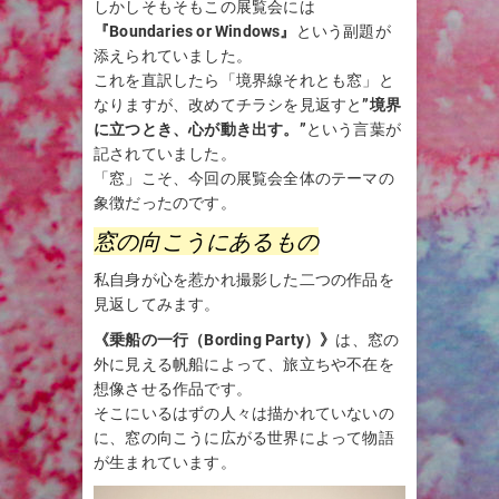
しかしそもそもこの展覧会には
『Boundaries or Windows』
という副題が
添えられていました。
これを直訳したら「境界線それとも窓」と
なりますが、改めてチラシを見返すと
”境界
に立つとき、心が動き出す。”
という言葉が
記されていました。
「窓」こそ、今回の展覧会全体のテーマの
象徴だったのです。
窓の向こうにあるもの
私自身が心を惹かれ撮影した二つの作品を
見返してみます。
《乗船の一行（Bording Party）》
は、窓の
外に見える帆船によって、旅立ちや不在を
想像させる作品です。
そこにいるはずの人々は描かれていないの
に、窓の向こうに広がる世界によって物語
が生まれています。