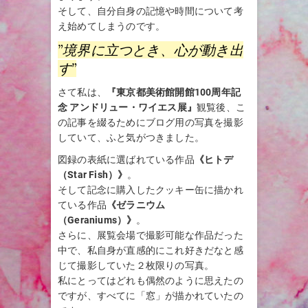
そして、自分自身の記憶や時間について考
え始めてしまうのです。
”境界に立つとき、心が動き出
す”
さて私は、
『東京都美術館開館100周年記
念 アンドリュー・ワイエス展』
観覧後、こ
の記事を綴るためにブログ用の写真を撮影
していて、ふと気がつきました。
図録の表紙に選ばれている作品
《ヒトデ
（Star Fish）》
。
そして記念に購入したクッキー缶に描かれ
ている作品
《ゼラニウム
（Geraniums）
》
。
さらに、展覧会場で撮影可能な作品だった
中で、私自身が直感的にこれ好きだなと感
じて撮影していた２枚限りの写真。
私にとってはどれも偶然のように思えたの
ですが、すべてに「窓」が描かれていたの