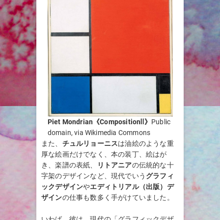
Piet Mondrian《CompositionⅡ》
Public
domain, via Wikimedia Commons
また、
チュルリョーニス
は油絵のような重
厚な絵画だけでなく、本の装丁、絵はが
き、楽譜の表紙、
リトアニア
の伝統的な十
字架のデザインなど、現代でいう
グラフィ
ックデザイン
や
エディトリアル（出版）デ
ザイン
の仕事も数多く手がけていました。
いわば、彼は、現代の「グラフィックデザ