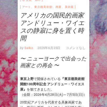
アート
、
東京都美術館
、
画家
、
美術展
アメリカの国民的画家
アンドリュー・ワイエ
スの静寂に身を置く時
間
by
Seiko
2026年6月25日
コメントなし
〜 ニューヨークで出会った
画家との再会 〜
東京上野
で開催されている
『東京都美術館
開館100周年記念 アンドリュー・ワイエス
展』
を観てきました。
（会期：2026年4月28日(火)～7月5日(日)）
20世紀アメリカを代表する具象画家であ