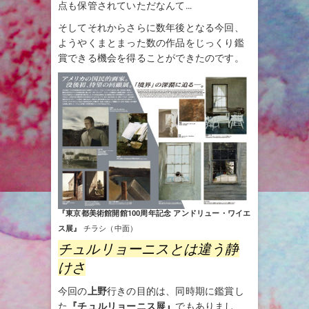
点も保管されていただなんて…
そしてそれからさらに数年後となる今回、
ようやくまとまった数の作品をじっくり鑑
賞できる機会を得ることができたのです。
『東京都美術館開館100周年記念 アンドリュー・ワイエ
ス展』
チラシ（中面）
チュルリョーニスとは違う静
けさ
今回の
上野
行きの目的は、同時期に鑑賞し
た
『チュルリョーニス展』
でもありまし