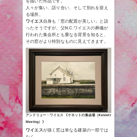
を描いた作品です。
人々が集い、語り合い、そして別れを迎え
る場所。
ワイエス
自身も「窓の配置が美しい」と語
ったそうですが、父N.C.ワイエスの葬儀が
行われた集会所とも重なる背景を知ると、
その窓がより特別なものに見えてきます。
アンドリュー・ワイエス 《ケネットの集会場（Kennett
Meeting）》
ワイエス
が描く窓は単なる建築の一部では
なく、