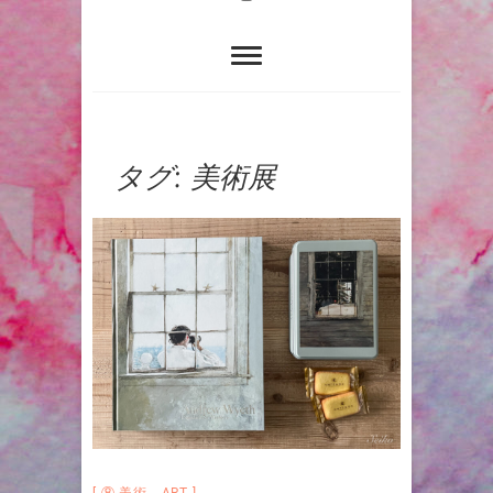
タグ:
美術展
⑧ 美術 ART