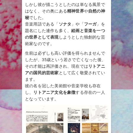
しかし彼が描こうとしたのは単なる風景で
はなく、その奥にある
精神世界
や
自然の神
秘
でした。
音楽用語である「
ソナタ
」や「
フーガ
」を
題名にした連作も多く、
絵画と音楽を一つ
の世界として表現
しようとした独創的な芸
術家なのです。
生前は必ずしも高い評価を得られませんで
したが、35歳という若さで亡くなった後、
その才能は再評価され、現在では
リトアニ
アの国民的芸術家
として広く敬愛されてい
ます。
彼の名を冠した美術館や音楽学校も存在
し、
リトアニア文化を象徴
する存在の一人
となっています。