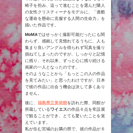
椅子を拒み、這って進むことを選んだ隣人
の女性クリスティーナをモデルに、「過酷
な運命を懸命に克服する人間の生命力」を
描いた作品です。
MoMA
ではせっかく撮影可能だったにも関
わらず、感銘して見惚れてるうちに、人も
集まり良いアングルを得られず写真を撮り
損ねてしまったのですが、しっかりと記憶
に残り、それ以来、ずっと心に残り続ける
画家の一人となったのです。
そのようなことから「もっとこの人の作品
を見てみたい」と思ったわけですが、日本
で彼の作品に出会う機会は決して多くあり
ません。
後に、
福島県立美術館
を訪れた際、同館が
所蔵している
ワイエス
の作品６点を常設展
で観ることができ、とても驚いたことを覚
えています。
私が住む宮城のお隣の県で、彼の作品が６