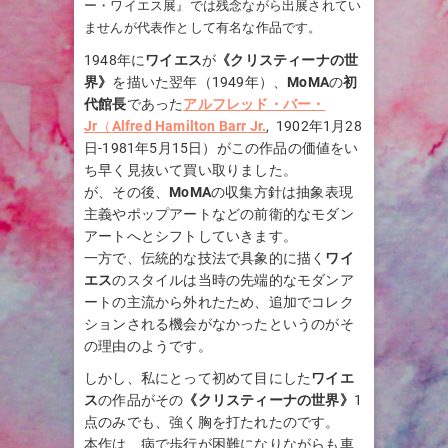
ー・ワイエス展』では残念ながら出展されてい
ませんが代表作として有名な作品です。
1948年に
ワイエス
が
《クリスティーナの世
界》
を描いた翌年（1949年）、
MoMA
の
初
代館長
であった
アルフレッド・バー・
Jr
（
Alfred Hamilton Barr Jr.
, 1902年1月28
日-1981年5月15日）がこの作品の価値をい
ち早く見抜いて買い取りました。
が、その後、
MoMA
の収集方針は抽象表現
主義やポップアートなどの前衛的なモダン
アートへとシフトしていきます。
一方で、伝統的な技法で具象的に描く
ワイ
エス
のスタイルは当時の先端的なモダンア
ートの主流から外れたため、追加でコレク
ションされる機会がなかったというのがそ
の理由のようです。
しかし、私にとって初めて目にした
ワイエ
ス
の作品がその
《クリスティーナの世界》
1
点のみでも、強く胸を打たれたのです。
本作は、病で歩行が困難になりながらも車