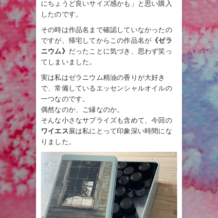
にちょうど良いサイズ感かも」と思い購入
したのです。
その時は作品名まで確認していなかったの
ですが、帰宅してからこの作品名が
《ゼラ
ニウム》
だったことに気づき、思わず笑っ
てしまいました。
実は私はゼラニウム精油の香りが大好き
で、常備しているエッセンシャルオイルの
一つなのです。
偶然なのか、ご縁なのか。
そんな小さなサプライズも含めて、今回の
ワイエス
展は私にとって印象深い時間にな
りました。