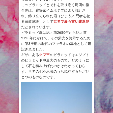
このピラミッドとそれを取り巻く周囲の複
合体は、建築家イムホテプにより設計さ
れ、飾り立てられた廟（びょう／ 死者を祀
る宗教施設）として
世界で最も古い建造物
だとされています。
ピラミッド群は紀元前2650年から紀元前
2120年にかけて、その栄光を誇示するため
に第3王朝の歴代のファラオの墓地として建
設されました。
ギザにある
クフ王
のピラミッドはエジプト
のピラミッド中最大のもので、どのように
して石を積み上げたのかはわかっておら
ず、世界の七不思議のうち現存するただひ
とつのものなのです。