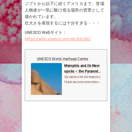
ジプトから以下に続くアメリカまで、登場
人物達が一気に駆け巡る場所の背景として
描かれています。
壮大さを表現するには十分すぎる・・・
UNESCO Webサイト：
https://whc.unesco.org/en/list/86/
UNESCO World Heritage Centre
Memphis and its Necr
opolis – the Pyramid
Fields from Giza to Da
The capital of the Old Kingdom o
hshur
f Egypt has some extraordinary f
unerary monuments, including ro
ck tombs, ornate mastabas, temp
les and pyramids. In ancient time
s, the site was considered one of
the Seven Wonders of ...