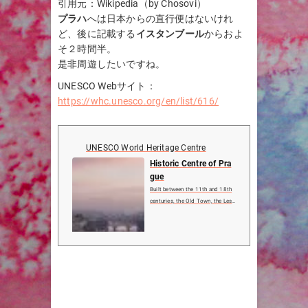
引用元：Wikipedia（by Chosovi）
プラハ
へは日本からの直行便はないけれ
ど、後に記載する
イスタンブール
からおよ
そ２時間半。
是非周遊したいですね。
UNESCO Webサイト：
https://whc.unesco.org/en/list/616/
UNESCO World Heritage Centre
Historic Centre of Pra
gue
Built between the 11th and 18th
centuries, the Old Town, the Less
er Town and the New Town speak
of the great architectural and cult
ural influence enjoyed by this city
since the Middle Ages. The many
magnificent ...