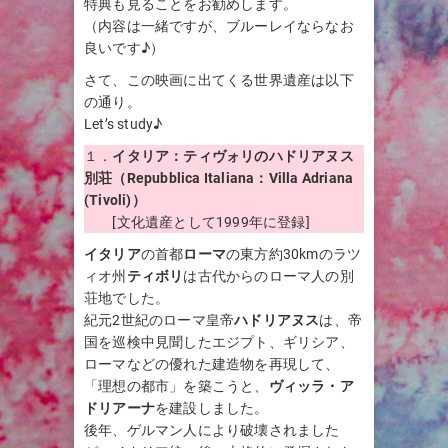
特典も見ることをお勧めします。
（内容は一緒ですが、ブルーレイならなお
良いです♪）
さて、この映画に出てくる世界遺産は以下
の通り。
Let’s study♪
１．
イタリア：ティヴォリのハドリアヌス
別荘（Repubblica Italiana：Villa Adriana
(Tivoli)）
[文化遺産として1999年に登録]
イタリア
の首都
ローマ
の東方約30kmのラツ
ィオ州
ティボリ
は古代からのローマ人の別
荘地でした。
紀元2世紀のローマ皇帝
ハドリアヌス
は、帝
国を巡検中見聞したエジプト、ギリシア、
ローマなどの優れた建造物を再現して、
「理想の都市」を築こうと、
ヴィッラ・ア
ドリアーナ
を建設しました。
後年、ゲルマン人により破壊されました