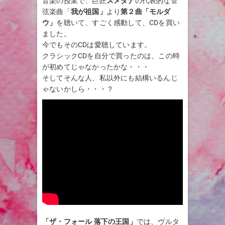
音楽の授業で、巨匠
スメタナ
の代表的な管
弦楽曲「
我が祖国」
より
第２曲「モルダ
ウ」
を聴いて、すごく感動して、CDを買い
ました。
今でもそのCDは愛聴しています。
クラシックCDを自分で買ったのは、この時
が初めてじゃなかったかな・・・
そしてそんな人、私以外にも結構いるんじ
ゃないかしら・・・？
「ザ・フォール 落下の王国」
では、ヴルタ