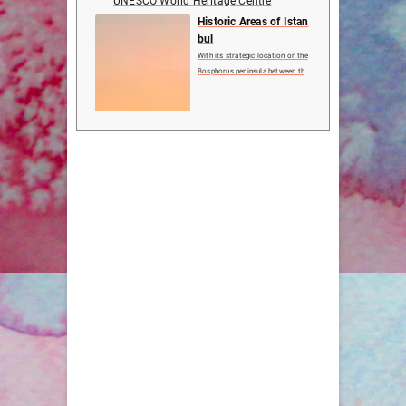
UNESCO World Heritage Centre
Historic Areas of Istan
bul
With its strategic location on the
Bosphorus peninsula between the
Balkans and Anatolia, the Black S
ea and the Mediterranean, Istanbu
l has been associated with major
political, religious and artistic ev
ents for more ...