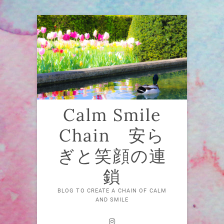
Skip
to
content
Calm Smile
Chain 安ら
ぎと笑顔の連
鎖
BLOG TO CREATE A CHAIN OF CALM
AND SMILE
Instagram