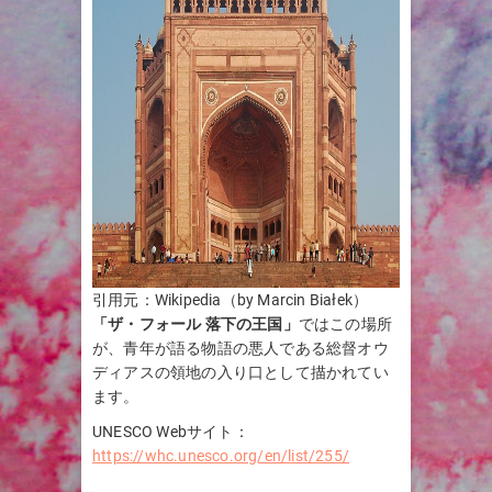
引用元：Wikipedia（by Marcin Białek）
「ザ・フォール 落下の王国」
ではこの場所
が、青年が語る物語の悪人である総督オウ
ディアスの領地の入り口として描かれてい
ます。
UNESCO Webサイト：
https://whc.unesco.org/en/list/255/