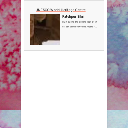
UNESCO World Heritage Centre
Fatehpur Sikri
Built during the second half of th
e 16th century by the Emperor Ak
bar, Fatehpur Sikri (the City of Vi
ctory) was the capital of the Mug
hal Empire for only some 10 year
s. The complex of monuments an
d temples, all in a ...