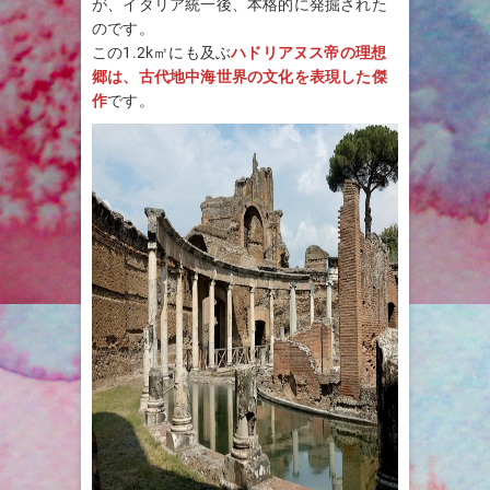
が、イタリア統一後、本格的に発掘された
のです。
この1.2k㎡にも及ぶ
ハドリアヌス帝の理想
郷は、古代地中海世界の文化を表現した傑
作
です。