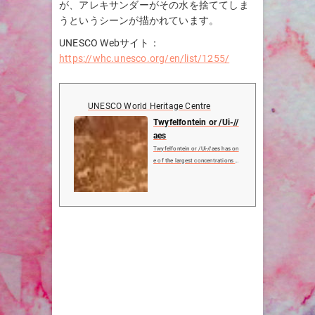
が、アレキサンダーがその水を捨ててしま
うというシーンが描かれています。
UNESCO Webサイト：
https://whc.unesco.org/en/list/1255/
UNESCO World Heritage Centre
Twyfelfontein or /Ui-//
aes
Twyfelfontein or /Ui-//aes has on
e of the largest concentrations of
petroglyphs, i.e. rock engravings i
n Africa. Most of these well-prese
rved engravings represent rhinoce
ros, . The site also includes six ...