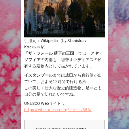
引用元：Wikipedia（by Stanisloav
Kozlovskiy）
「ザ・フォール 落下の王国」
では、
アヤ・
ソフィア
の内部も、総督オウディアスの所
有する建物内として描かれています。
イスタンブール
までは成田から直行便が出
ていて、およそ12時間で行ける所。
この美しく壮大な歴史的建造物、是非とも
自分の足で訪れたいですね。
UNESCO Webサイト：
https://whc.unesco.org/en/list/356/