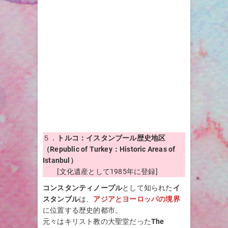
５．
トルコ：イスタンブール歴史地区
（Republic of
Turkey
：Historic Areas of
Istanbul）
[文化遺産として1985年に登録]
コンスタンティノープル
として知られた
イ
スタンブル
は、
アジアとヨーロッパの境界
に位置する歴史的都市。
元々はキリスト教の大聖堂だった
The