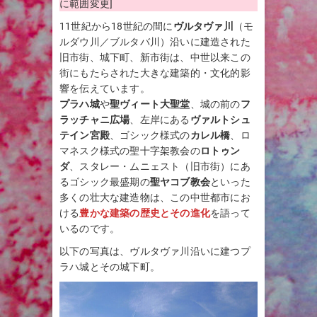
に範囲変更]
11世紀から18世紀の間に
ヴルタヴァ川
（モ
ルダウ川／ブルタバ川）沿いに建造された
旧市街、城下町、新市街は、中世以来この
街にもたらされた大きな建築的・文化的影
響を伝えています。
プラハ城
や
聖ヴィート大聖堂
、城の前の
フ
ラッチャニ広場
、左岸にある
ヴァルトシュ
テイン宮殿
、ゴシック様式の
カレル橋
、ロ
マネスク様式の聖十字架教会の
ロトゥン
ダ
、スタレー・ムニェスト（旧市街）にあ
るゴシック最盛期の
聖ヤコブ教会
といった
多くの壮大な建造物は、この中世都市にお
ける
豊かな建築の歴史とその進化
を語って
いるのです。
以下の写真は、ヴルタヴァ川沿いに建つプ
ラハ城とその城下町。