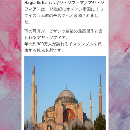
Hagia Sofia
（
ハギヤ・ソフィア／アヤ・ソ
フィア）
は、15世紀にオスマン帝国によっ
てイスラム教のモスクへと改修されまし
た。
下の写真が、ビザンツ建築の最高傑作と言
われる
アヤ・ソフィア
。
年間約300万人が訪れるイスタンブルを代
表する観光名所です。