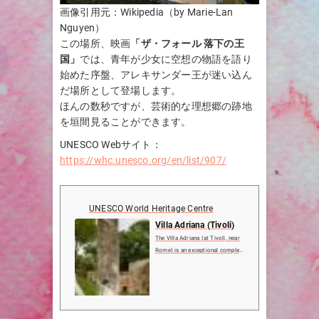
画像引用元：Wikipedia（by Marie-Lan
Nguyen）
この場所、映画
「ザ・フォール 落下の王
国」
では、青年が少女に空想の物語を語り
始めた序盤、アレキサンダー王が迷い込ん
だ場所として登場します。
ほんの数秒ですが、芸術的な理想郷の跡地
を垣間見ることができます。
UNESCO Webサイト：
https://whc.unesco.org/en/list/907/
UNESCO World Heritage Centre
Villa Adriana (Tivoli)
The Villa Adriana (at Tivoli, near
Rome) is an exceptional complex
of classical buildings created in t
he 2nd century A.D. by the Roman
emperor Hadrian. It combines the
best elements of the architectural
heritage of ...