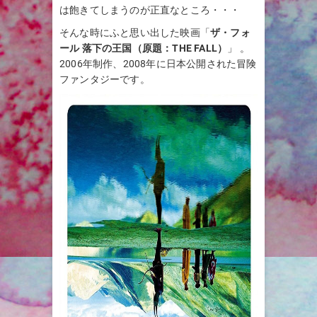
は飽きてしまうのが正直なところ・・・
そんな時にふと思い出した映画「
ザ・フォ
ール 落下の王国（原題：THE FALL）
」 。
2006年制作、2008年に日本公開された冒険
ファンタジーです。