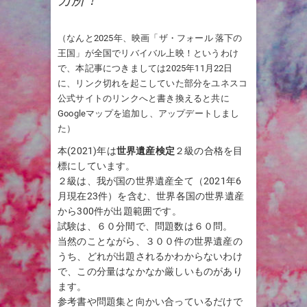
（なんと2025年、映画「ザ・フォール 落下の
王国」が全国でリバイバル上映！というわけ
で、本記事につきましては2025年11月22日
に、リンク切れを起こしていた部分をユネスコ
公式サイトのリンクへと書き換えると共に
Googleマップを追加し、アップデートしまし
た）
本(2021)年は
世界遺産検定
２級の合格を目
標にしています。
２級は、我が国の世界遺産全て（2021年6
月現在23件）を含む、世界各国の世界遺産
から300件が出題範囲です。
試験は、６０分間で、問題数は６０問。
当然のことながら、３００件の世界遺産の
うち、どれが出題されるかわからないわけ
で、この分量はなかなか厳しいものがあり
ます。
参考書や問題集と向かい合っているだけで