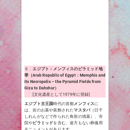
６．
エジプト：メンフィスのピラミッド地
帯（Arab Republic of Egypt：Memphis and
its Necropolis – the Pyramid Fields from
Giza to Dahshur）
[文化遺産として1979年に登録]
エジプト古王国
時代の首都
メンフィス
に
は、岩のお墓や装飾された
マスタバ
（日干
しれんがなどで作られた角形の墳墓）、寺
院や
ピラミッド
を含む、途方もない葬儀用
モニュメントがあります。