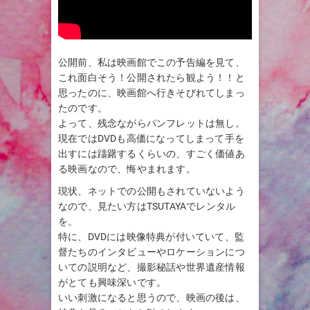
公開前、私は映画館でこの予告編を見て、
これ面白そう！公開されたら観よう！！と
思ったのに、映画館へ行きそびれてしまっ
たのです。
よって、残念ながらパンフレットは無し。
現在ではDVDも高価になってしまって手を
出すには躊躇するくらいの、すごく価値あ
る映画なので、悔やまれます。
現状、ネットでの公開もされていないよう
なので、見たい方はTSUTAYAでレンタル
を。
特に、DVDには映像特典が付いていて、監
督たちのインタビューやロケーションにつ
いての説明など、撮影秘話や世界遺産情報
がとても興味深いです。
いい刺激になると思うので、映画の後は、