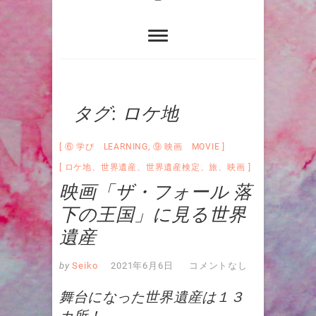
タグ:
ロケ地
⑥ 学び LEARNING
,
⑨ 映画 MOVIE
ロケ地
、
世界遺産
、
世界遺産検定
、
旅
、
映画
映画「ザ・フォール 落
下の王国」に見る世界
遺産
by
Seiko
2021年6月6日
コメントなし
舞台になった世界遺産は１３
カ所！