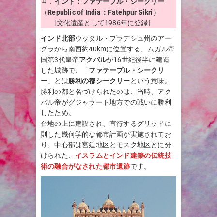
４．
インド：ファテープル・シークリー
（Republic of India：Fatehpur Sikri）
[文化遺産として1986年に登録]
インド北部
ウッタル・プラデシュ州のアー
グラから南西約40kmに位置する、ムガル帝
国第3代皇帝
アクバル
が16世紀後半に建造
した城跡で、「
ファテープル・シークリ
ー
」とは
勝利の都シークリー
という意味。
勝利の都と名づけられたのは、当時、アク
バル帝がグジャラート地方での戦いに勝利
したため。
台地の上に建設され、直行するグリッドに
則した幾何学的な都市計画が実施されてお
り、中心部は宮廷地区とモスク地区とに分
けられた、
イスラムとインド建築の伝統技
術の融合がなされた都市遺跡
です。