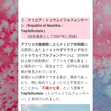
２．
ナミビア：トゥウェイフルフォンテー
ン（Republic of Namibia：
Twyfelfontein
）
[自然遺産として2007年に登録]
アフリカ大陸南部
にある
ナミビア共和国
の
北西部にあたるクネネ州
ダマラランド
地方
の
トゥウェイフルフォンテーン
は、2000年
以上前の岩刻画が、アフリカで最も集まっ
た場所の一つ。現在までで、2075もの岩刻
画が発見されています。
岩場からの湧水でできる泉が、満水であっ
たり、時に枯れてしまったりと不安定だっ
たことから「
不確かな泉
」という意味で
Twyfelfontein
（トゥウェイフルフォンテー
ン）と名付けられました。