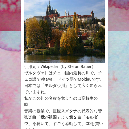
引用元：Wikipedia（by Stefan Bauer）
ヴルタヴァ川はチェコ国内最長の川で、チ
ェコ語でVltava 、ドイツ語でMoldauです。
日本では「モルダウ川」として広く知られ
ていますね。
私がこの川の名称を覚えたのは高校生の
時。
音楽の授業で、巨匠
スメタナ
の代表的な管
弦楽曲「
我が祖国」
より
第２曲「モルダ
ウ」
を聴いて、すごく感動して、CDを買い