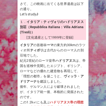
さて、この映画に出てくる世界遺産は以下
の通り。
Let’s study♪
１．
イタリア：ティヴォリのハドリアヌス
別荘（Repubblica Italiana：Villa Adriana
(Tivoli)）
[文化遺産として1999年に登録]
イタリア
の首都
ローマ
の東方約30kmのラツ
ィオ州
ティボリ
は古代からのローマ人の別
荘地でした。
紀元2世紀のローマ皇帝
ハドリアヌス
は、帝
国を巡検中見聞したエジプト、ギリシア、
ローマなどの優れた建造物を再現して、
「理想の都市」を築こうと、
ヴィッラ・ア
ドリアーナ
を建設しました。
後年、ゲルマン人により破壊されました
が、イタリア統一後、本格的に発掘された
のです。
この1.2k㎡にも及ぶ
ハドリアヌス帝の理想