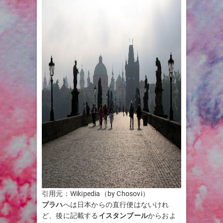
引用元：Wikipedia（by Chosovi）
プラハ
へは日本からの直行便はないけれ
ど、後に記載する
イスタンブール
からおよ