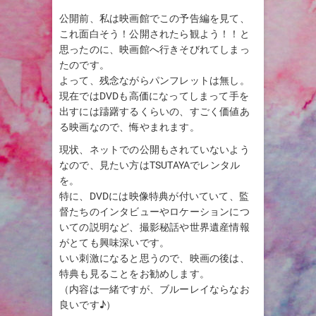
公開前、私は映画館でこの予告編を見て、
これ面白そう！公開されたら観よう！！と
思ったのに、映画館へ行きそびれてしまっ
たのです。
よって、残念ながらパンフレットは無し。
現在ではDVDも高価になってしまって手を
出すには躊躇するくらいの、すごく価値あ
る映画なので、悔やまれます。
現状、ネットでの公開もされていないよう
なので、見たい方はTSUTAYAでレンタル
を。
特に、DVDには映像特典が付いていて、監
督たちのインタビューやロケーションにつ
いての説明など、撮影秘話や世界遺産情報
がとても興味深いです。
いい刺激になると思うので、映画の後は、
特典も見ることをお勧めします。
（内容は一緒ですが、ブルーレイならなお
良いです♪）