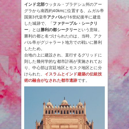
インド北部
ウッタル・プラデシュ州のアー
グラから南西約40kmに位置する、ムガル帝
国第3代皇帝
アクバル
が16世紀後半に建造
した城跡で、「
ファテープル・シークリ
ー
」とは
勝利の都シークリー
という意味。
勝利の都と名づけられたのは、当時、アク
バル帝がグジャラート地方での戦いに勝利
したため。
台地の上に建設され、直行するグリッドに
則した幾何学的な都市計画が実施されてお
り、中心部は宮廷地区とモスク地区とに分
けられた、
イスラムとインド建築の伝統技
術の融合がなされた都市遺跡
です。