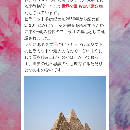
る宗教施設）として
世界で最も古い建造物
だとされています。
ピラミッド群は紀元前2650年から紀元前
2120年にかけて、その栄光を誇示するため
に第3王朝の歴代のファラオの墓地として建
設されました。
ギザにある
クフ王
のピラミッドはエジプト
のピラミッド中最大のもので、どのように
して石を積み上げたのかはわかっておら
ず、世界の七不思議のうち現存するただひ
とつのものなのです。