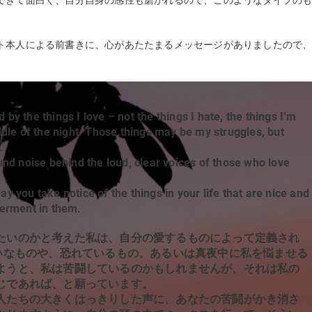
できて面白く、自分自身の感性も磨かれるので、このようなタイプの
ト本人による前書きに、心があたたまるメッセージがありましたので
ed by the things I love – not the things I hate, the things I’m
iddle of the night. Those things may be my struggles, but
.
d noise behind the loud, clear voices of those who love
y you take notice of the things in your life that are nice and
erment in them.
たいのかと考えた私は、自分の愛するものによって定義され
嫌いなものや、恐れているもの、あるいは真夜中に私を悩ませる
ようと、私は苦闘しているのかもしれませんが、それは私の
じであれば、と願っています。
人たちの大きくはっきりした声に、あなたの苦闘がかき消さ