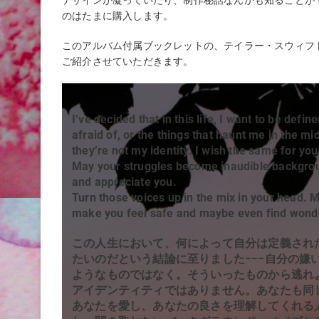
デザインが凝っていたり、制作秘話なんかも知ることが
のはたまに購入します。
このアルバム付属ブックレットの、テイラー・スウィフ
ご紹介させていただきます。
I’ve decided that in this life, I want to be defin
afraid of, or the things that haunt me in the m
they’re not my identity. I wish the same for you
May your struggles become inaudible backgroun
and appreciate you.
Turn those voices up in the mix in your head. Ma
make you feel safe and maybe even find wond
この人生において、何によって自分は定義され
たいのだという結論に至りました−−−自分の
ようなものではなく。そういったものから逃れ
アイデンティティではありません。あなたも同
あなたを愛し、あなたの良さを理解してくれる