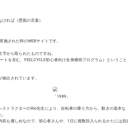
なければ（壁面の言葉）
実施された時のWEBサイトです。
iftの文字から取られたものですね。
習パートを含む、FEELCYCLE初心者向け全身燃焼プログラム）ということ
が抽出されています。
「1989」
ストラクターのRio先生により、自転車の乗り方から、動きの基本な
た。
内容も優しめなので、初心者さんや、1日に複数回入られるかたには息