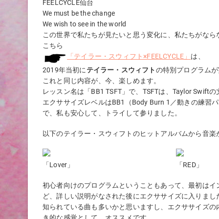
FEELCYCLE仙台
We must be the change
We wish to see in the world
この世界で私たちが見たいと思う変化に、私たちがなら
こちら
「テイラー・スウィフト×FEELCYCLE」
は、
2019年当初に
テイラー・スウィフト
の特別プログラムが
これと同じ内容が、今、楽しめます。
レッスン名は「BB1 TSFT」で、TSFTは、Taylor Sw
エクササイズレベルはBB1（Body Burn 1／動きの練
で、私も安心して、トライして参りました。
以下のテイラー・スウィフトのヒットアルバムから音楽
「Lover」
「RED」
初心者向けのプログラムということもあって、最初はイン
ど、詳しい説明がなされた後にエクササイズに入りまし
知られている曲も多いかと思いますし、エクササイズの
き的な感覚として、オススメです。