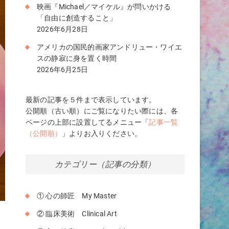
映画『Michael／マイケル』が問いかける
「自由に創造すること」
2026年6月28日
アメリカの国民的画家アンドリュー・ワイエ
スの静寂に身を置く時間
2026年6月25日
最新の記事を５件まで表示しています。
公開順（古い順）にご覧になりたい際には、各
ページの上部に設置してるメニュー「
記事一覧
（公開順）
」よりお入りください。
カテゴリー（記事の分類）
① 心の師匠 My Master
② 臨床美術 Clinical Art