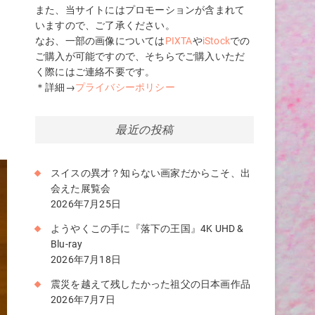
また、当サイトにはプロモーションが含まれて
いますので、ご了承ください。
た
なお、一部の画像については
PIXTA
や
iStock
での
ご購入が可能ですので、そちらでご購入いただ
く際にはご連絡不要です。
＊詳細→
プライバシーポリシー
最近の投稿
スイスの異才？知らない画家だからこそ、出
会えた展覧会
2026年7月25日
ようやくこの手に『落下の王国』4K UHD &
Blu-ray
2026年7月18日
震災を越えて残したかった祖父の日本画作品
2026年7月7日