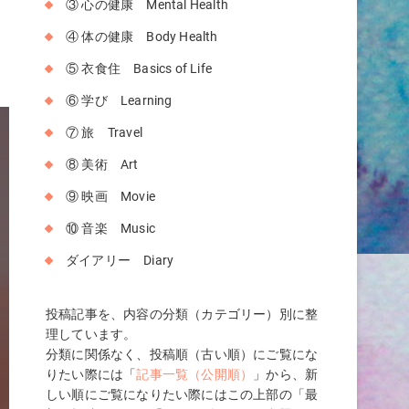
も
③ 心の健康 Mental Health
④ 体の健康 Body Health
、
⑤ 衣食住 Basics of Life
⑥ 学び Learning
⑦ 旅 Travel
⑧ 美術 Art
⑨ 映画 Movie
⑩ 音楽 Music
ダイアリー Diary
投稿記事を、内容の分類（カテゴリー）別に整
理しています。
分類に関係なく、投稿順（古い順）にご覧にな
りたい際には「
記事一覧（公開順）
」から、新
しい順にご覧になりたい際にはこの上部の「最