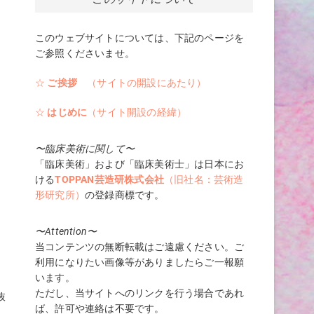
このウェブサイトについては、下記のページを
ご参照くださいませ。
☆
ご挨拶
（サイトの開設にあたり）
☆
はじめに
（サイト開設の経緯）
〜臨床美術に関して〜
「臨床美術」および「臨床美術士」は日本にお
ける
TOPPAN芸造研株式会社
（旧社名：芸術造
形研究所）
の登録商標です。
〜Attention〜
当コンテンツの無断転載はご遠慮ください。ご
利用になりたい画像等がありましたらご一報願
います。
ただし、当サイトへのリンクを行う場合であれ
抜
ば、許可や連絡は不要です。