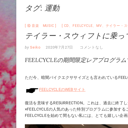
タグ:
運動
⑩ 音楽 MUSIC
CD
、
FEELCYCLE
、
MV
、
テイラー・ス
テイラー・スウィフトに乗っ
by
Seiko
2020年7月27日
コメントなし
FEELCYCLEの期間限定レアプログラ
ただ今、暗闇バイクエクササイズとも言われているFEELCYC
FEELCYCLEのWEBサイト
復活を意味するRESURRECTION。これは、過去に
×FEELCYCLEの人気のあった特別プログラムに参加す
FEELCYCLEを始めて間もない私には、とても嬉しい企