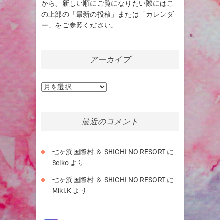
から、新しい順にご覧になりたい際にはこ
の上部の「最新の投稿」または「カレンダ
ー」をご参照ください。
アーカイブ
ア
ー
カ
イ
最近のコメント
ブ
七ヶ浜国際村 ＆ SHICHI NO RESORT
に
Seiko
より
七ヶ浜国際村 ＆ SHICHI NO RESORT
に
Miki.K
より