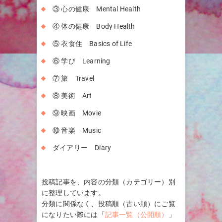
③ 心の健康 Mental Health
④ 体の健康 Body Health
⑤ 衣食住 Basics of Life
⑥ 学び Learning
⑦ 旅 Travel
⑧ 美術 Art
⑨ 映画 Movie
⑩ 音楽 Music
ダイアリー Diary
投稿記事を、内容の分類（カテゴリー）別
に整理しています。
分類に関係なく、投稿順（古い順）にご覧
になりたい際には「
記事一覧（公開順）
」