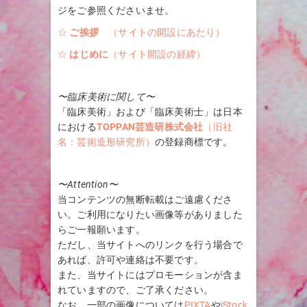
ジをご参照くださいませ。
☆
ご挨拶
（サイトの開設にあたり）
☆
はじめに
（サイト開設の経緯）
〜臨床美術に関して〜
「臨床美術」および「臨床美術士」は日本
における
TOPPAN芸造研株式会社
（旧社
名：芸術造形研究所）
の登録商標です。
〜Attention〜
当コンテンツの無断転載はご遠慮くださ
い。ご利用になりたい画像等がありました
らご一報願います。
ただし、当サイトへのリンクを行う場合で
あれば、許可や連絡は不要です。
また、当サイトにはプロモーションが含ま
れていますので、ご了承ください。
なお、一部の画像については
PIXTA
や
iStock