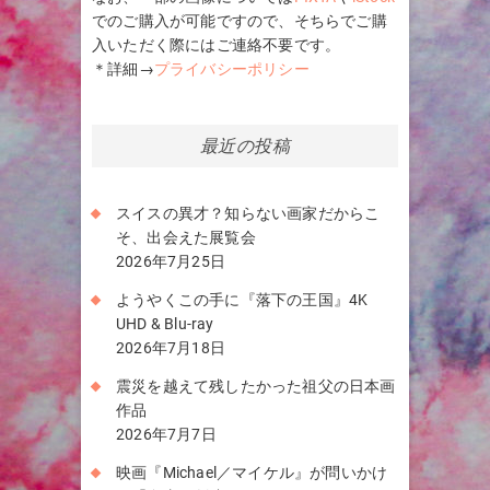
でのご購入が可能ですので、そちらでご購
入いただく際にはご連絡不要です。
＊詳細→
プライバシーポリシー
最近の投稿
スイスの異才？知らない画家だからこ
そ、出会えた展覧会
2026年7月25日
ようやくこの手に『落下の王国』4K
UHD & Blu-ray
2026年7月18日
震災を越えて残したかった祖父の日本画
作品
2026年7月7日
映画『Michael／マイケル』が問いかけ