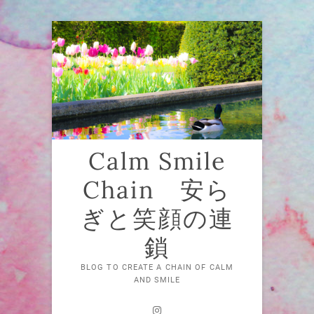
Skip
to
content
Calm Smile
Chain 安ら
ぎと笑顔の連
鎖
BLOG TO CREATE A CHAIN OF CALM
AND SMILE
Instagram