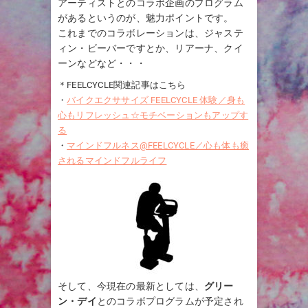
アーティストとのコラボ企画のプログラム
があるというのが、魅力ポイントです。
これまでのコラボレーションは、ジャステ
ィン・ビーバーですとか、リアーナ、クイ
ーンなどなど・・・
＊FEELCYCLE関連記事はこちら
・
バイクエクササイズ FEELCYCLE 体験／身も
心もリフレッシュ☆モチベーションもアップす
る
・
マインドフルネス@FEELCYCLE／心も体も癒
されるマインドフルライフ
そして、今現在の最新としては、
グリー
ン・デイ
とのコラボプログラムが予定され