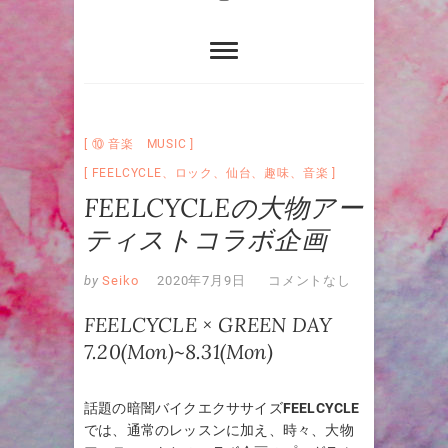
⑩ 音楽 MUSIC
FEELCYCLE
、
ロック
、
仙台
、
趣味
、
音楽
FEELCYCLEの大物アー
ティストコラボ企画
by
Seiko
2020年7月9日
コメントなし
FEELCYCLE × GREEN DAY
7.20(Mon)~8.31(Mon)
話題の暗闇バイクエクササイズ
FEELCYCLE
では、通常のレッスンに加え、時々、大物