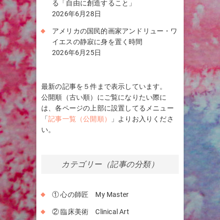
る「自由に創造すること」
2026年6月28日
アメリカの国民的画家アンドリュー・ワ
イエスの静寂に身を置く時間
2026年6月25日
最新の記事を５件まで表示しています。
公開順（古い順）にご覧になりたい際に
は、各ページの上部に設置してるメニュー
「
記事一覧（公開順）
」よりお入りくださ
い。
カテゴリー（記事の分類）
① 心の師匠 My Master
② 臨床美術 Clinical Art