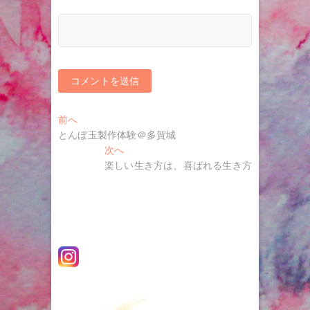
投
過
前へ
去
とんぼ玉製作体験＠多賀城
稿
の
次
次へ
ナ
投
の
楽しい生き方は、喜ばれる生き方
稿:
投
ビ
稿:
ゲ
ー
シ
ョ
ン