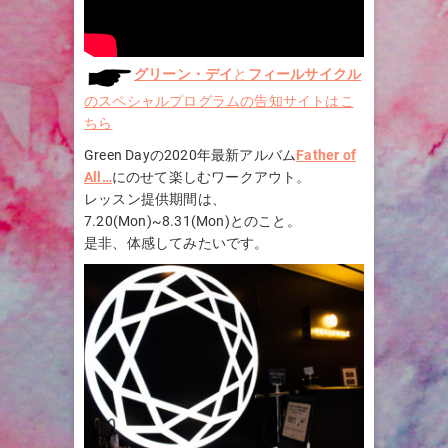
グリーン・デイ
と
フィールサイクル
のスペシャルプログラムの告知サイトはこ
ちら
Green Dayの2020年最新アルバム
Father of
All…
にのせて楽しむワークアウト。
レッスン提供期間は、
7.20(Mon)~8.31(Mon)とのこと。
是非、体感してみたいです。