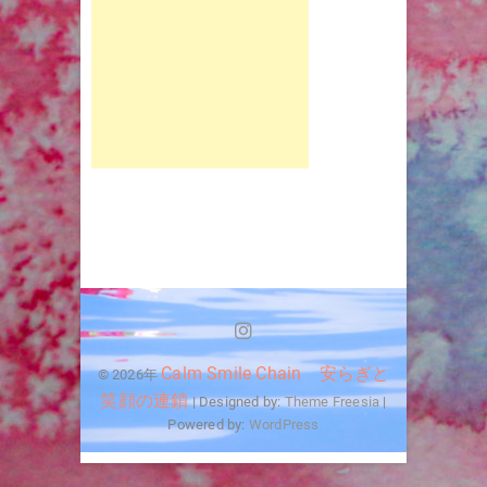
Instagram
Calm Smile Chain 安らぎと
© 2026年
笑顔の連鎖
| Designed by:
Theme Freesia
|
Powered by:
WordPress