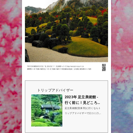
トリップアドバイザー
2023年 足立美術館 -
行く前に！見どころを
チェック - トリップア
足立美術館(安来市)に行くならト
ドバイザー
リップアドバイザーで口コミ(1,0
77件）、写真（2,042枚）、地図
をチェック！足立美術館は安来市
で1位(37件中)の観光名所です。