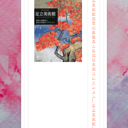
立
美
術
館
四
季
の
庭
園
美
と
近
代
日
本
画
コ
レ
ク
シ
ョ
ン
[
足
立
美
術
館