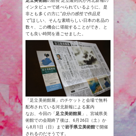
足立美術館
の館長 足立隆則氏が河北新報の
インタビューで述べられているように、是
非とも多くの方に
“自分の感性で作品見
て”
ほしい、そんな素晴らしい日本の名品の
数々、この機会に堪能することができ、と
ても良い時間を過ごせました。
「足立美術館展」のチケットと会場で無料
配布されている河北新報による案内
なお、今回の「
足立美術館展
」、宮城県美
術館での会期終了後は、6月26日（土）か
ら8月1日（日）まで
岩手県立美術館
で開催
されるのだそうです。