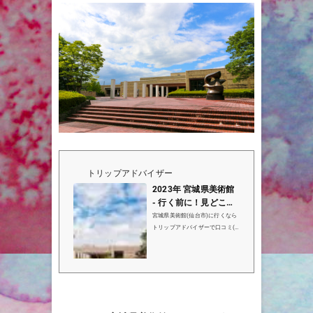
トリップアドバイザー
2023年 宮城県美術館
- 行く前に！見どころ
をチェック - トリップ
宮城県美術館(仙台市)に行くなら
アドバイザー
トリップアドバイザーで口コミ(9
7件）、写真（84枚）、地図をチ
ェック！宮城県美術館は仙台市で
20位(312件中)の観光名所です。