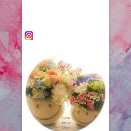
ゲ
稿:
ー
シ
ョ
ン