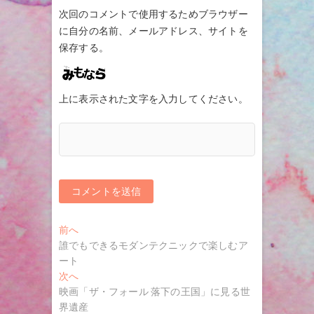
次回のコメントで使用するためブラウザー
に自分の名前、メールアドレス、サイトを
保存する。
上に表示された文字を入力してください。
投
過
前へ
去
誰でもできるモダンテクニックで楽しむア
稿
の
ート
ナ
投
次
次へ
稿:
の
映画「ザ・フォール 落下の王国」に見る世
ビ
投
界遺産