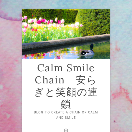
Skip
to
content
Calm Smile
Chain 安ら
ぎと笑顔の連
鎖
BLOG TO CREATE A CHAIN OF CALM
AND SMILE
Instagram