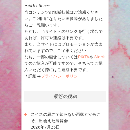
〜Attention〜
当コンテンツの無断転載はご遠慮くださ
い。ご利用になりたい画像等がありました
らご一報願います。
ただし、当サイトへのリンクを行う場合で
あれば、許可や連絡は不要です。
また、当サイトにはプロモーションが含ま
れていますので、ご了承ください。
なお、一部の画像については
PIXTA
や
iStock
でのご購入が可能ですので、そちらでご購
入いただく際にはご連絡不要です。
＊詳細→
プライバシーポリシー
最近の投稿
スイスの異才？知らない画家だからこ
そ、出会えた展覧会
2026年7月25日