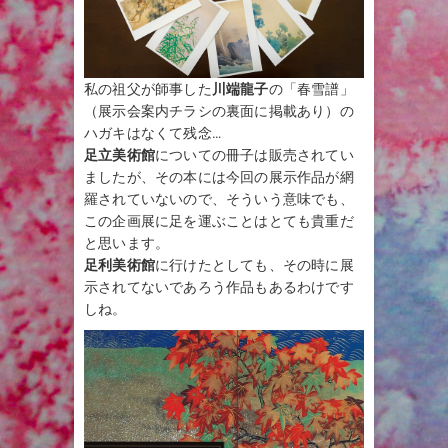
私の祖父が師事した
川端龍子
の「春雪譜」
（展示会案内チラシの裏面に掲載あり）の
ハガキはなくて残念…
足立美術館
についての冊子は販売されてい
ましたが、その本には今回の展示作品が網
羅されていないので、そういう意味でも、
この企画展に足を運ぶことはとても貴重だ
と思います。
足利美術館
に行けたとしても、その時に展
示されてないであろう作品もあるわけです
しね。