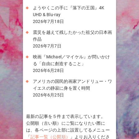
ようやくこの手に『落下の王国』4K
UHD & Blu-ray
2026年7月18日
震災を越えて残したかった祖父の日本画
作品
2026年7月7日
映画『Michael／マイケル』が問いかけ
る「自由に創造すること」
2026年6月28日
アメリカの国民的画家アンドリュー・ワ
イエスの静寂に身を置く時間
2026年6月25日
最新の記事を５件まで表示しています。
公開順（古い順）にご覧になりたい際に
は、各ページの上部に設置してるメニュー
「
記事一覧（公開順）
」よりお入りくださ