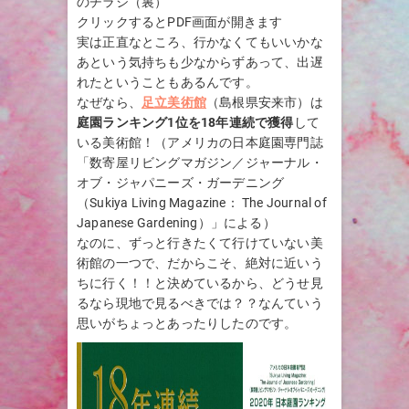
のチラシ（裏）
クリックするとPDF画面が開きます
実は正直なところ、行かなくてもいいかな
あという気持ちも少なからずあって、出遅
れたということもあるんです。
なぜなら、
足立美術館
（島根県安来市）は
庭園ランキング1位を18年連続で獲得
して
いる美術館！（アメリカの日本庭園専門誌
「数寄屋リビングマガジン／ジャーナル・
オブ・ジャパニーズ・ガーデニング
（Sukiya Living Magazine： The Journal of
Japanese Gardening）」による）
なのに、ずっと行きたくて行けていない美
術館の一つで、だからこそ、絶対に近いう
ちに行く！！と決めているから、どうせ見
るなら現地で見るべきでは？？なんていう
思いがちょっとあったりしたのです。