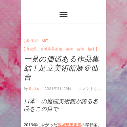
⑧ 美術 ART
宮城県
、
宮城県美術館
、
美術
、
芸術
、
趣味
一見の価値ある作品集
結！足立美術館展＠仙
台
by
Seiko
2021年5月29日
コメントなし
日本一の庭園美術館が誇る名
品をこの目で
2019年に挙がった
宮城県美術館
の移転案。