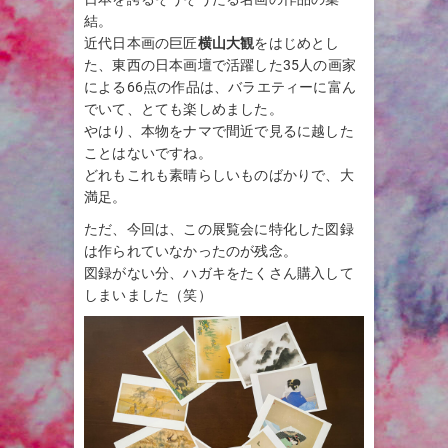
結。
近代日本画の巨匠
横山大観
をはじめとし
た、東西の日本画壇で活躍した35人の画家
による66点の作品は、バラエティーに富ん
でいて、とても楽しめました。
やはり、本物をナマで間近で見るに越した
ことはないですね。
どれもこれも素晴らしいものばかりで、大
満足。
ただ、今回は、この展覧会に特化した図録
は作られていなかったのが残念。
図録がない分、ハガキをたくさん購入して
しまいました（笑）