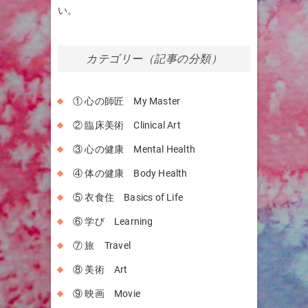
い。
カテゴリー（記事の分類）
① 心の師匠 My Master
② 臨床美術 Clinical Art
③ 心の健康 Mental Health
④ 体の健康 Body Health
⑤ 衣食住 Basics of Life
⑥ 学び Learning
⑦ 旅 Travel
⑧ 美術 Art
⑨ 映画 Movie