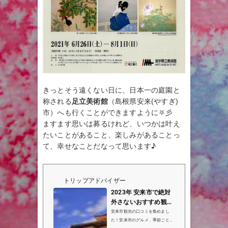
きっとそう遠くない日に、日本一の庭園と
称される
足立美術館
（島根県安来(やすぎ)
市）へも行くことができますように⛧彡
ますます思いは募るけれど、いつかは叶え
たいことがあること、楽しみがあることっ
て、幸せなことだなって思います♪
トリップアドバイザー
2023年 安来市で絶対
外さないおすすめ観光
スポットトップ10【定
安来市観光の口コミを集めまし
番から穴場まで！】...
た！安来市のグルメ、季節ごとの