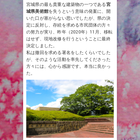
宮城県の最も貴重な建築物の一つである
宮
城県美術館
を失うという意味の発案に、開
いた口が塞がらない思いでしたが、県の決
定に反対し、存続を求める市民団体の方々
の努力が実り、昨年（2020年）11月、移転
はせず、現地改修を行うということに最終
決定しました。
私は撤回を求める署名をしたくらいでした
が、そのような活動を率先してくださった
方々には、心から感謝です。本当に良かっ
た。