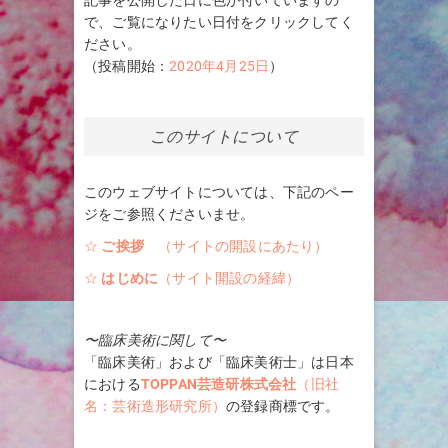
記事を公開した日に色が付いていますの
で、ご覧になりたい日付をクリックしてく
ださい。
（投稿開始：
2020年4月25日
）
このサイトについて
このウェブサイトについては、下記のペー
ジをご参照くださいませ。
☆
ご挨拶
（サイトの開設にあたり）
☆
はじめに
（サイト開設の経緯）
〜臨床美術に関して〜
「臨床美術」および「臨床美術士」は日本
における
TOPPAN芸造研株式会社
（旧社
名：芸術造形研究所）
の登録商標です。