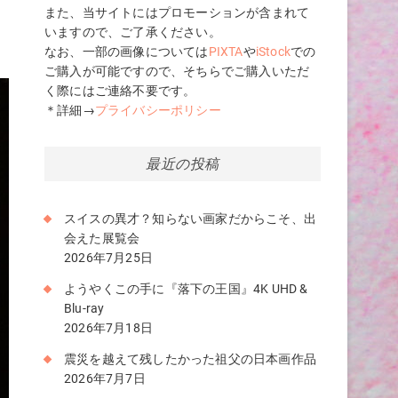
また、当サイトにはプロモーションが含まれて
いますので、ご了承ください。
なお、一部の画像については
PIXTA
や
iStock
での
ご購入が可能ですので、そちらでご購入いただ
く際にはご連絡不要です。
＊詳細→
プライバシーポリシー
最近の投稿
スイスの異才？知らない画家だからこそ、出
会えた展覧会
2026年7月25日
ようやくこの手に『落下の王国』4K UHD &
Blu-ray
2026年7月18日
震災を越えて残したかった祖父の日本画作品
2026年7月7日