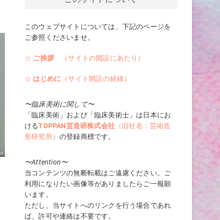
、
このウェブサイトについては、下記のページを
ご参照くださいませ。
☆
ご挨拶
（サイトの開設にあたり）
☆
はじめに
（サイト開設の経緯）
〜臨床美術に関して〜
「臨床美術」および「臨床美術士」は日本にお
ける
TOPPAN芸造研株式会社
（旧社名：芸術造
形研究所）
の登録商標です。
〜Attention〜
当コンテンツの無断転載はご遠慮ください。ご
利用になりたい画像等がありましたらご一報願
います。
ただし、当サイトへのリンクを行う場合であれ
ば、許可や連絡は不要です。