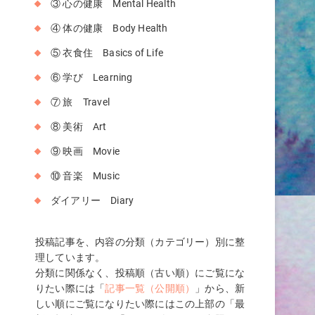
③ 心の健康 Mental Health
④ 体の健康 Body Health
⑤ 衣食住 Basics of Life
⑥ 学び Learning
⑦ 旅 Travel
⑧ 美術 Art
⑨ 映画 Movie
⑩ 音楽 Music
ダイアリー Diary
投稿記事を、内容の分類（カテゴリー）別に整
理しています。
分類に関係なく、投稿順（古い順）にご覧にな
は
りたい際には「
記事一覧（公開順）
」から、新
しい順にご覧になりたい際にはこの上部の「最