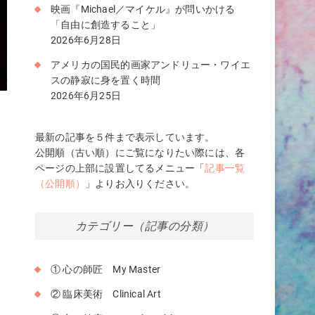
映画『Michael／マイケル』が問いかける
「自由に創造すること」
2026年6月28日
アメリカの国民的画家アンドリュー・ワイエ
スの静寂に身を置く時間
2026年6月25日
最新の記事を５件まで表示しています。
公開順（古い順）にご覧になりたい際には、各
ページの上部に設置してるメニュー「
記事一覧
（公開順）
」よりお入りください。
カテゴリー（記事の分類）
① 心の師匠 My Master
② 臨床美術 Clinical Art