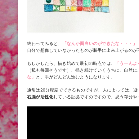
終わってみると、
「なんか面白いのができたな・・・」
自分で想像していなかったものが勝手に出来上がるのが
もしかしたら、描き始めて最初の時点では、
「うーんよ
（私も毎回そうです）、描き続けていくうちに、自然に
な」
と、手がどんどん進むようになります。
通常は20分程度でできるものですが、人によっては、
右脳が活性化
している証拠ですのですので、思う存分や