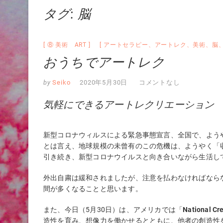
タグ:
脳
⑧ 美術 ART
アートセラピー
、
アートレク
、
美術
、
脳
おうちでアートレク
by
Seiko
2020年5月30日
コメントなし
気軽にできるアートレクリエーション
新型コロナウィルスによる緊急事態宣言、全国で、よう
とは言え、地球規模の未曾有のこの危機は、ようやく「
引き続き、新型コロナウイルスと向き合いながら生活し
外出自粛は緩和されましたが、注意を払わなければなら
間が多くなることと思います。
また、今日（5月30日）は、アメリカでは「
National Cre
造性を育み、想像力を働かせるとともに、他者の創造性