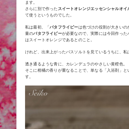
ます。
さらに別で作った
スイートオレンジエッセンシャルオイ
て使うというものでした。
私は最初、「
バタフライピー
は色づけの役割が大きいの
量の
バタフライピー
が必要なので、実際には今回作った
はスイートオレンジであるとのこと。
けれど、出来上がったバスソルトを見ているうちに、私
透き通るような青に、カレンデュラのやさしい黄橙色。
そこに柑橘の香りが重なることで、単なる「入浴剤」と
す。