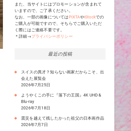
また、当サイトにはプロモーションが含まれて
いますので、ご了承ください。
なお、一部の画像については
PIXTA
や
iStock
での
ご購入が可能ですので、そちらでご購入いただ
く際にはご連絡不要です。
＊詳細→
プライバシーポリシー
最近の投稿
スイスの異才？知らない画家だからこそ、出
会えた展覧会
2026年7月25日
ようやくこの手に『落下の王国』4K UHD &
Blu-ray
く
2026年7月18日
震災を越えて残したかった祖父の日本画作品
2026年7月7日
き