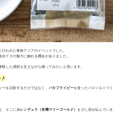
に行われた東南アジアのイベントでした。
改めてその魅力に触れる機会がありました。
体験した感想も交えながら綴ってみたいと思います。
ルト
ィーを試飲するだけではなく、
バタフライピー
を使ったバスソルトづ
え、そこに
カレンデュラ（有機マリーゴールド）
を少し混ぜ込んでい