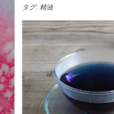
タグ:
精油