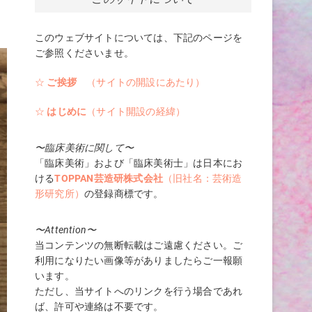
も
このウェブサイトについては、下記のページを
ご参照くださいませ。
☆
ご挨拶
（サイトの開設にあたり）
☆
はじめに
（サイト開設の経緯）
〜臨床美術に関して〜
「臨床美術」および「臨床美術士」は日本にお
ける
TOPPAN芸造研株式会社
（旧社名：芸術造
形研究所）
の登録商標です。
〜Attention〜
当コンテンツの無断転載はご遠慮ください。ご
利用になりたい画像等がありましたらご一報願
います。
ただし、当サイトへのリンクを行う場合であれ
ば、許可や連絡は不要です。