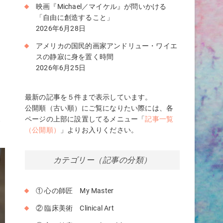
映画『Michael／マイケル』が問いかける
け
「自由に創造すること」
2026年6月28日
アメリカの国民的画家アンドリュー・ワイエ
分
スの静寂に身を置く時間
役
2026年6月25日
最新の記事を５件まで表示しています。
公開順（古い順）にご覧になりたい際には、各
ページの上部に設置してるメニュー「
記事一覧
で
（公開順）
」よりお入りください。
カテゴリー（記事の分類）
① 心の師匠 My Master
② 臨床美術 Clinical Art