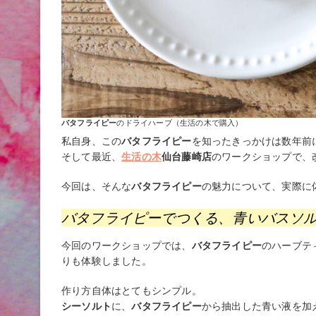
バタフライピー
のドライハーブ（生活の木で購入）
私自身、この
バタフライピー
を知ったきっかけは数年前
そして最近、
生活の木
仙台藤崎店
のワークショップで、
今回は、そんな
バタフライピー
の魅力について、実際に
バタフライピーでつくる、青いバスソ
今回のワークショップでは、
バタフライピー
のハーブテ
りも体験しました。
作り方自体はとてもシンプル。
シーソルト
に、
バタフライピー
から抽出した青い液を加