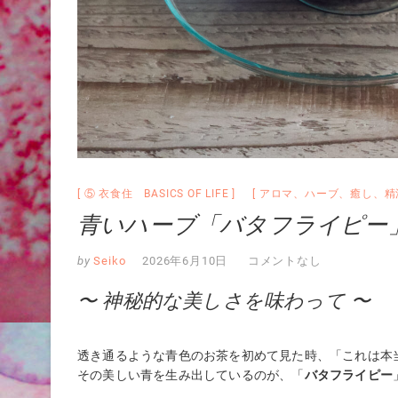
⑤ 衣食住 BASICS OF LIFE
アロマ
、
ハーブ
、
癒し
、
精
青いハーブ「バタフライピー
by
Seiko
2026年6月10日
コメントなし
〜 神秘的な美しさを味わって 〜
透き通るような青色のお茶を初めて見た時、「これは本
その美しい青を生み出しているのが、「
バタフライピー