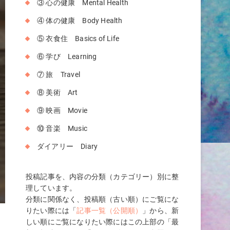
③ 心の健康 Mental Health
④ 体の健康 Body Health
⑤ 衣食住 Basics of Life
⑥ 学び Learning
⑦ 旅 Travel
⑧ 美術 Art
⑨ 映画 Movie
⑩ 音楽 Music
ダイアリー Diary
投稿記事を、内容の分類（カテゴリー）別に整
理しています。
分類に関係なく、投稿順（古い順）にご覧にな
りたい際には「
記事一覧（公開順）
」から、新
しい順にご覧になりたい際にはこの上部の「最