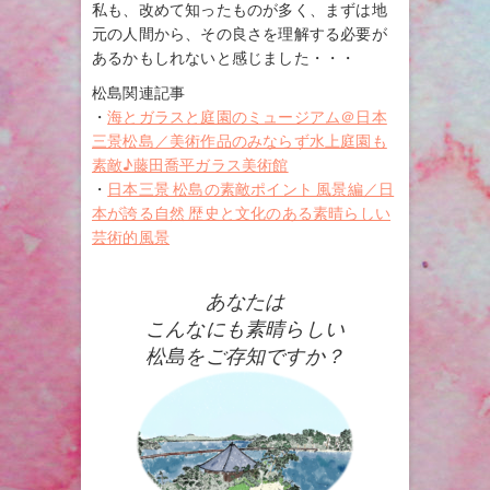
私も、改めて知ったものが多く、まずは地
元の人間から、その良さを理解する必要が
あるかもしれないと感じました・・・
松島関連記事
・
海とガラスと庭園のミュージアム＠日本
三景松島／美術作品のみならず水上庭園も
素敵♪藤田喬平ガラス美術館
・
日本三景 松島の素敵ポイント 風景編／日
本が誇る自然 歴史と文化のある素晴らしい
芸術的風景
あなたは
こんなにも素晴らしい
松島をご存知ですか？