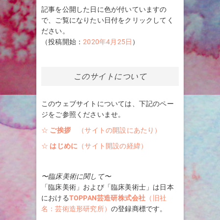
記事を公開した日に色が付いていますの
で、ご覧になりたい日付をクリックしてく
ださい。
（投稿開始：
2020年4月25日
）
このサイトについて
このウェブサイトについては、下記のペー
ジをご参照くださいませ。
☆
ご挨拶
（サイトの開設にあたり）
☆
はじめに
（サイト開設の経緯）
〜臨床美術に関して〜
「臨床美術」および「臨床美術士」は日本
における
TOPPAN芸造研株式会社
（旧社
名：芸術造形研究所）
の登録商標です。