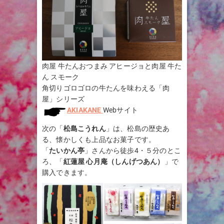
肉屋 牛たんおつまみ アヒージョと肉屋 牛た
ん スモーク
角切りゴロゴロの牛たんを味わえる「肉
屋」シリーズ
AKIAKANE
Webサイト
次の「
松島こうれん
」は、松島の歴史あ
る、懐かしくも上品なお菓子です。
「
たいかん亭
」さんから徒歩4・５分のとこ
ろ、「
紅蓮屋 心月庵（しんげつあん）
」で
購入できます。