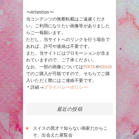
〜Attention〜
当コンテンツの無断転載はご遠慮くださ
い。ご利用になりたい画像等がありました
らご一報願います。
ただし、当サイトへのリンクを行う場合で
あれば、許可や連絡は不要です。
また、当サイトにはプロモーションが含ま
れていますので、ご了承ください。
なお、一部の画像については
PIXTA
や
iStock
でのご購入が可能ですので、そちらでご購
入いただく際にはご連絡不要です。
＊詳細→
プライバシーポリシー
最近の投稿
スイスの異才？知らない画家だからこ
そ、出会えた展覧会