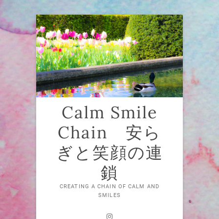
Skip
to
content
Calm Smile
Chain 安ら
ぎと笑顔の連
鎖
CREATING A CHAIN OF CALM AND
SMILES
Instagram