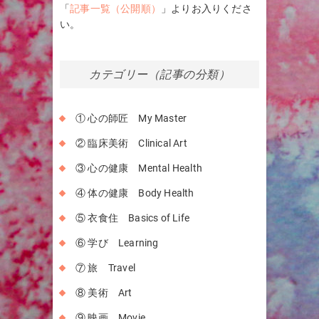
「
記事一覧（公開順）
」よりお入りくださ
い。
カテゴリー（記事の分類）
① 心の師匠 My Master
② 臨床美術 Clinical Art
③ 心の健康 Mental Health
④ 体の健康 Body Health
⑤ 衣食住 Basics of Life
⑥ 学び Learning
⑦ 旅 Travel
⑧ 美術 Art
⑨ 映画 Movie