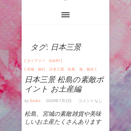
タグ:
日本三景
ダイアリー DIARY
宮城
、
旅行
、
日本三景
、
松島
、
海
、
観光
日本三景 松島の素敵ポ
イント お土産編
by
Seiko
2020年7月2日
コメントなし
松島、宮城の素敵雑貨や美味
しいお土産たくさんあります