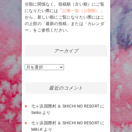
分類に関係なく、投稿順（古い順）にご覧
になりたい際には「
記事一覧（公開順）
」
から、新しい順にご覧になりたい際にはこ
の上部の「最新の投稿」または「カレンダ
ー」をご参照ください。
アーカイブ
ア
ー
カ
イ
最近のコメント
ブ
七ヶ浜国際村 ＆ SHICHI NO RESORT
に
Seiko
より
七ヶ浜国際村 ＆ SHICHI NO RESORT
に
Miki.K
より