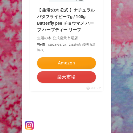
【 生活の木 公式 】ナチュラル
バタフライピー 7g / 100g |
Butterfly pea チョウマメ ハー
ブ ハーブティー リーフ
生活の木 公式楽天市場店
¥648
（2026/06/24 12:52時点 | 楽天市場
調べ）
Amazon
楽天市場
ポチップ