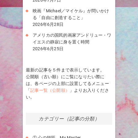
2026年7月7日
映画『Michael／マイケル』が問いかけ
る「自由に創造すること」
2026年6月28日
アメリカの国民的画家アンドリュー・ワ
イエスの静寂に身を置く時間
2026年6月25日
最新の記事を５件まで表示しています。
公開順（古い順）にご覧になりたい際に
は、各ページの上部に設置してるメニュー
「
記事一覧（公開順）
」よりお入りくださ
い。
カテゴリー（記事の分類）
① 心の師匠 My Master