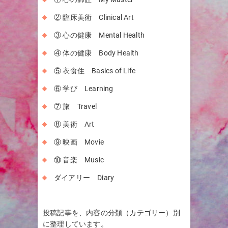
② 臨床美術 Clinical Art
③ 心の健康 Mental Health
④ 体の健康 Body Health
⑤ 衣食住 Basics of Life
⑥ 学び Learning
⑦ 旅 Travel
⑧ 美術 Art
⑨ 映画 Movie
⑩ 音楽 Music
ダイアリー Diary
投稿記事を、内容の分類（カテゴリー）別
に整理しています。