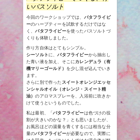
いバスソルト
今回のワークショップでは、
バタフライピ
ー
のハーブティーを試飲するだけではな
く、
バタフライピー
を使ったバスソルトづ
くりも体験しました。
作り方自体はとてもシンプル。
シーソルト
に、
バタフライピー
から抽出し
た青い液を加え、そこに
カレンデュラ（有
機マリーゴールド）
を少し混ぜ込んでいき
ます。
さらに別で作った
スイートオレンジエッセ
ンシャルオイル（オレンジ・スイート精
油）
のアロマスプレーを、入浴前に吹きか
けて使うというものでした。
私は最初、「
バタフライピー
は色づけの役
割が大きいのかな？」とも思いましたが、
お風呂ほどの湯量を青くするには相当な分
量の
バタフライピー
が必要なので、実際に