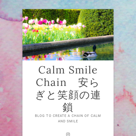
Skip
to
content
Calm Smile
Chain 安ら
ぎと笑顔の連
鎖
BLOG TO CREATE A CHAIN OF CALM
AND SMILE
Instagram