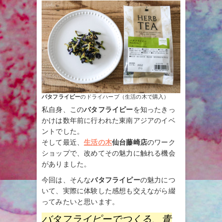
バタフライピー
のドライハーブ（生活の木で購入）
私自身、この
バタフライピー
を知ったきっ
かけは数年前に行われた東南アジアのイベ
ントでした。
そして最近、
生活の木
仙台藤崎店
のワーク
ショップで、改めてその魅力に触れる機会
がありました。
今回は、そんな
バタフライピー
の魅力につ
いて、実際に体験した感想も交えながら綴
ってみたいと思います。
バタフライピーでつくる、青