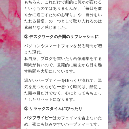
もちろん、これだけで劇的に何かが変わる
というものではありませんが、「毎日を健
やかに過ごすためのお守り」や「自分をい
たわる習慣」の一つとして取り入れるのは
素敵だなと感じました。
② デスクワークの合間のリフレッシュに
パソコンやスマートフォンを見る時間が増
えた現代。
私自身、ブログを書いたり画像編集をする
時間が長いので、意識的に画面から目を離
す時間を大切にしています。
温かいハーブティーをゆっくり淹れて、湯
気を見つめながら一息つく時間は、酷使し
た頭や目だけでなく、心にとってもちょっ
としたリセットになります。
③ リラックスタイムにぴったり
バタフライピー
はカフェインを含まないた
め、夜にも飲みやすいハーブティーです。