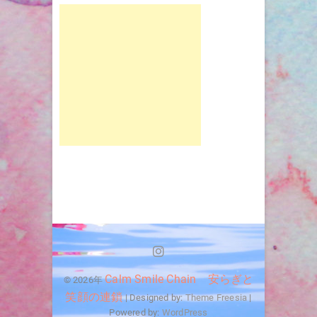
Instagram
Calm Smile Chain 安らぎと
© 2026年
笑顔の連鎖
| Designed by:
Theme Freesia
|
Powered by:
WordPress