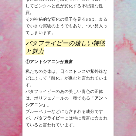
してピンクへと色が変化する不思議な性
質。
その神秘的な変化の様子を見るのは、まる
で小さな実験のようでもあり、つい見入っ
てしまいます。
バタフライピーの嬉しい特徴
と魅力
①アントシアニンが豊富
私たちの身体は、日々ストレスや紫外線な
どによって「酸化」が進むと言われていま
す。
バタフライピーのあの美しい青色の正体
は、ポリフェノールの一種である「
アント
シアニン」
。
ブルーベリーなどにも含まれる成分です
が、
バタフライピー
には特に豊富に含まれ
ていると言われています。