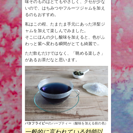
味そのものはとてもやさしく、クセが少な
いので、はちみつやフルーツジャムを加え
るのもおすすめ。
私はこの程、たまたま手元にあった洋梨ジ
ャムを加えて楽しんでみました。
そこにほんの少し酸味を加えると、色がふ
わっと紫へ変わる瞬間がとても綺麗で…
ただ飲むだけではなく、「眺める楽しさ」
があるお茶だなと思います。
バタフライピー
のハーブティー（酸味を加える前の色）
一般的に言われている効能以