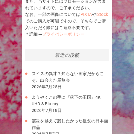
また、当サイトにはプロモーションが含ま
れていますので、ご了承ください。
なお、一部の画像については
PIXTA
や
iStock
でのご購入が可能ですので、そちらでご購
入いただく際にはご連絡不要です。
＊詳細→
プライバシーポリシー
最近の投稿
スイスの異才？知らない画家だからこ
そ、出会えた展覧会
2026年7月25日
ようやくこの手に『落下の王国』4K
UHD & Blu-ray
2026年7月18日
震災を越えて残したかった祖父の日本画
作品