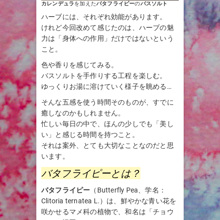
カレンデュラ
を加えた
バタフライピー
の
バスソルト
ハーブには、それぞれ効能があります。
けれど今回改めて感じたのは、ハーブの魅
力は「身体への作用」だけではないという
こと。
色や香りを感じてみる。
バスソルトを手作りする工程を楽しむ。
ゆっくりお湯に溶けていく様子を眺める…
そんな五感を使う時間そのものが、すでに
癒しなのかもしれません。
忙しい毎日の中で、ほんの少しでも「美し
い」と感じる時間を持つこと。
それは案外、とても大切なことなのだと思
います。
バタフライピーとは？
バタフライピー
（Butterfly Pea、学名：
Clitoria ternatea L.）は、鮮やかな青い花を
咲かせるマメ科の植物で、和名は「チョウ