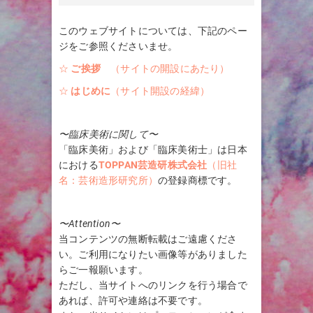
このウェブサイトについては、下記のペー
ジをご参照くださいませ。
☆
ご挨拶
（サイトの開設にあたり）
☆
はじめに
（サイト開設の経緯）
〜臨床美術に関して〜
「臨床美術」および「臨床美術士」は日本
における
TOPPAN芸造研株式会社
（旧社
名：芸術造形研究所）
の登録商標です。
〜Attention〜
当コンテンツの無断転載はご遠慮くださ
い。ご利用になりたい画像等がありました
らご一報願います。
ただし、当サイトへのリンクを行う場合で
あれば、許可や連絡は不要です。