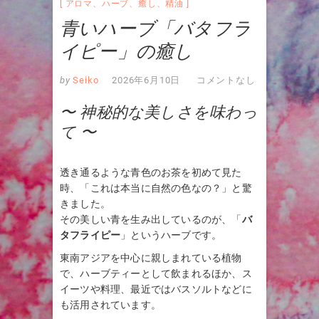
アロマ
、
ハーブ
、
癒し
、
精油
青いハーブ「バタフラ
イピー」の癒し
by
Seiko
2026年6月10日
コメントなし
〜 神秘的な美しさを味わっ
て 〜
透き通るような青色のお茶を初めて見た
時、「これは本当に自然の色なの？」と驚
きました。
その美しい青を生み出しているのが、「
バ
タフライピー
」というハーブです。
東南アジアを中心に親しまれている植物
で、ハーブティーとして飲まれるほか、ス
イーツや料理、最近ではバスソルトなどに
も活用されています。