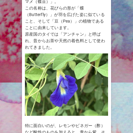
マメ（蝶豆）」。
この名称は、花びらの形が「蝶
（Butterfly）」が羽を広げた姿に似ている
こと、そして「豆（Pea）」の植物である
ことに由来しています。
原産国のタイでは「アンチャン」と呼ば
れ、昔からお茶や天然の着色料として使わ
れてきました。
特に面白いのが、レモンやビネガー（酢）
など酸性のものを加えると、青から紫、そ