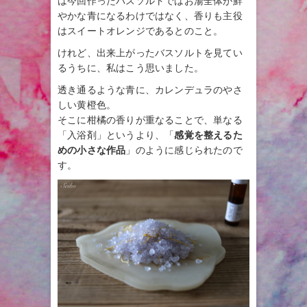
は今回作ったバスソルトではお湯全体が鮮
やかな青になるわけではなく、香りも主役
はスイートオレンジであるとのこと。
けれど、出来上がったバスソルトを見てい
るうちに、私はこう思いました。
透き通るような青に、カレンデュラのやさ
しい黄橙色。
そこに柑橘の香りが重なることで、単なる
「入浴剤」というより、「
感覚を整えるた
めの小さな作品
」のように感じられたので
す。