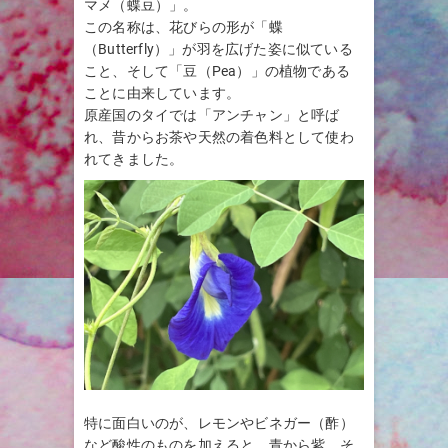
マメ（蝶豆）」。
この名称は、花びらの形が「蝶
（Butterfly）」が羽を広げた姿に似ている
こと、そして「豆（Pea）」の植物である
ことに由来しています。
原産国のタイでは「アンチャン」と呼ば
れ、昔からお茶や天然の着色料として使わ
れてきました。
特に面白いのが、レモンやビネガー（酢）
など酸性のものを加えると、青から紫、そ