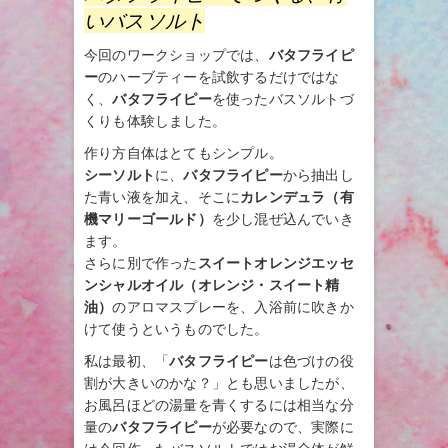
いバスソルト
今回のワークショップでは、
バタフライピ
ー
のハーブティーを試飲するだけではな
く、
バタフライピー
を使ったバスソルトづ
くりも体験しました。
作り方自体はとてもシンプル。
シーソルト
に、
バタフライピー
から抽出し
た青い液を加え、そこに
カレンデュラ（有
機マリーゴールド）
を少し混ぜ込んでいき
ます。
さらに別で作った
スイートオレンジエッセ
ンシャルオイル（オレンジ・スイート精
油）
のアロマスプレーを、入浴前に吹きか
けて使うというものでした。
私は最初、「
バタフライピー
は色づけの役
割が大きいのかな？」とも思いましたが、
お風呂ほどの湯量を青くするには相当な分
量の
バタフライピー
が必要なので、実際に