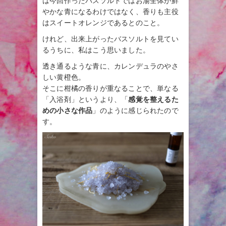
は今回作ったバスソルトではお湯全体が鮮
やかな青になるわけではなく、香りも主役
はスイートオレンジであるとのこと。
けれど、出来上がったバスソルトを見てい
るうちに、私はこう思いました。
透き通るような青に、カレンデュラのやさ
しい黄橙色。
そこに柑橘の香りが重なることで、単なる
「入浴剤」というより、「
感覚を整えるた
めの小さな作品
」のように感じられたので
す。