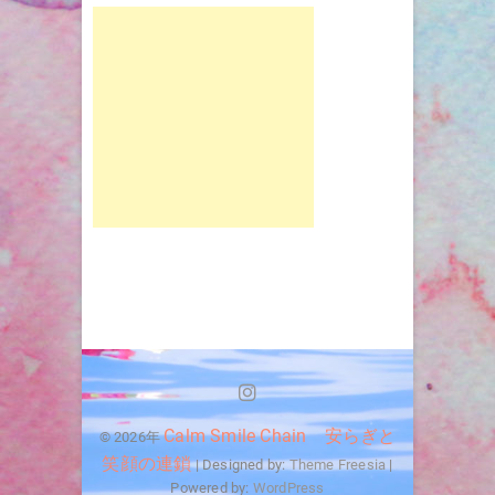
Instagram
Calm Smile Chain 安らぎと
© 2026年
笑顔の連鎖
| Designed by:
Theme Freesia
|
Powered by:
WordPress