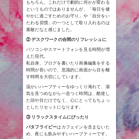
もちろん、これだけで劇的に何かが変わる
というものではありませんが、「毎日を健
やかに過ごすためのお守り」や「自分をい
たわる習慣」の一つとして取り入れるのは
素敵だなと感じました。
② デスクワークの合間のリフレッシュに
パソコンやスマートフォンを見る時間が増
えた現代。
私自身、ブログを書いたり画像編集をする
時間が長いので、意識的に画面から目を離
す時間を大切にしています。
温かいハーブティーをゆっくり淹れて、湯
気を見つめながら一息つく時間は、酷使し
た頭や目だけでなく、心にとってもちょっ
としたリセットになります。
③ リラックスタイムにぴったり
バタフライピー
はカフェインを含まないた
め、夜にも飲みやすいハーブティーです。