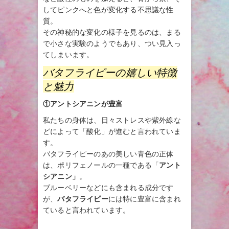
してピンクへと色が変化する不思議な性
質。
その神秘的な変化の様子を見るのは、まる
で小さな実験のようでもあり、つい見入っ
てしまいます。
バタフライピーの嬉しい特徴
と魅力
①アントシアニンが豊富
私たちの身体は、日々ストレスや紫外線な
どによって「酸化」が進むと言われていま
す。
バタフライピーのあの美しい青色の正体
は、ポリフェノールの一種である「
アント
シアニン」
。
ブルーベリーなどにも含まれる成分です
が、
バタフライピー
には特に豊富に含まれ
ていると言われています。