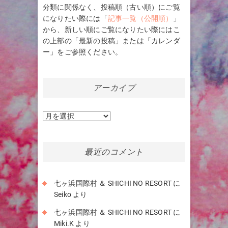
分類に関係なく、投稿順（古い順）にご覧
になりたい際には「
記事一覧（公開順）
」
から、新しい順にご覧になりたい際にはこ
の上部の「最新の投稿」または「カレンダ
ー」をご参照ください。
アーカイブ
ア
ー
カ
イ
最近のコメント
ブ
七ヶ浜国際村 ＆ SHICHI NO RESORT
に
Seiko
より
七ヶ浜国際村 ＆ SHICHI NO RESORT
に
Miki.K
より