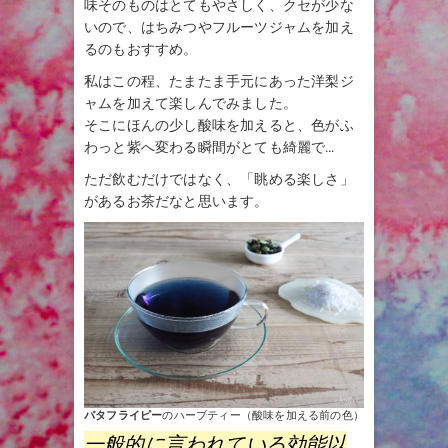
味そのものはとてもやさしく、クセが少な
いので、はちみつやフルーツジャムを加え
るのもおすすめ。
私はこの程、たまたま手元にあった洋梨ジ
ャムを加えて楽しんでみました。
そこにほんの少し酸味を加えると、色がふ
わっと紫へ変わる瞬間がとても綺麗で…
ただ飲むだけではなく、「眺める楽しさ」
があるお茶だなと思います。
バタフライピー
のハーブティー（酸味を加える前の色）
一般的に言われている効能以