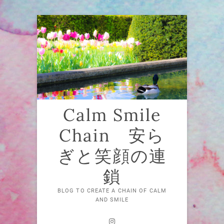
Skip
to
content
Calm Smile
Chain 安ら
ぎと笑顔の連
鎖
BLOG TO CREATE A CHAIN OF CALM
AND SMILE
Instagram