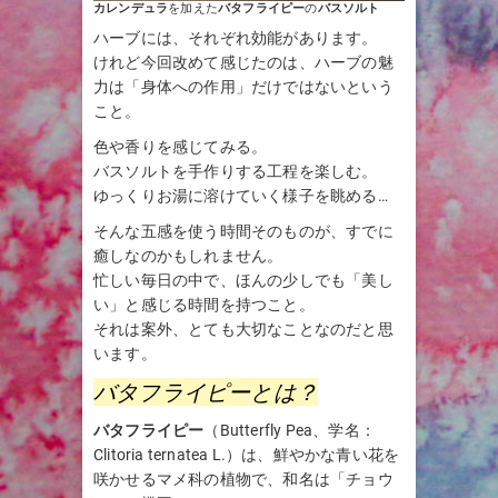
カレンデュラ
を加えた
バタフライピー
の
バスソルト
ハーブには、それぞれ効能があります。
けれど今回改めて感じたのは、ハーブの魅
力は「身体への作用」だけではないという
こと。
色や香りを感じてみる。
バスソルトを手作りする工程を楽しむ。
ゆっくりお湯に溶けていく様子を眺める…
そんな五感を使う時間そのものが、すでに
癒しなのかもしれません。
忙しい毎日の中で、ほんの少しでも「美し
い」と感じる時間を持つこと。
それは案外、とても大切なことなのだと思
います。
バタフライピーとは？
バタフライピー
（Butterfly Pea、学名：
Clitoria ternatea L.）は、鮮やかな青い花を
咲かせるマメ科の植物で、和名は「チョウ