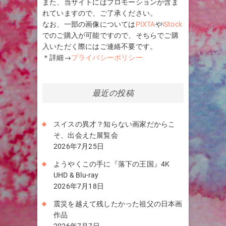
また、当サイトにはプロモーションが含ま
れていますので、ご了承ください。
なお、一部の画像については
PIXTA
や
iStock
でのご購入が可能ですので、そちらでご購
入いただく際にはご連絡不要です。
＊詳細→
プライバシーポリシー
最近の投稿
スイスの異才？知らない画家だからこ
そ、出会えた展覧会
2026年7月25日
ようやくこの手に『落下の王国』4K
UHD & Blu-ray
2026年7月18日
震災を越えて残したかった祖父の日本画
作品