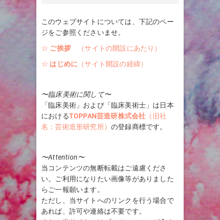
このウェブサイトについては、下記のペー
ジをご参照くださいませ。
☆
ご挨拶
（サイトの開設にあたり）
☆
はじめに
（サイト開設の経緯）
〜臨床美術に関して〜
「臨床美術」および「臨床美術士」は日本
における
TOPPAN芸造研株式会社
（旧社
名：芸術造形研究所）
の登録商標です。
〜Attention〜
当コンテンツの無断転載はご遠慮くださ
い。ご利用になりたい画像等がありました
らご一報願います。
ただし、当サイトへのリンクを行う場合で
あれば、許可や連絡は不要です。