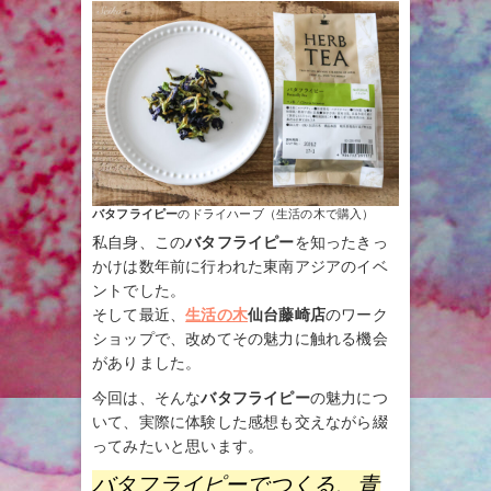
バタフライピー
のドライハーブ（生活の木で購入）
私自身、この
バタフライピー
を知ったきっ
かけは数年前に行われた東南アジアのイベ
ントでした。
そして最近、
生活の木
仙台藤崎店
のワーク
ショップで、改めてその魅力に触れる機会
がありました。
今回は、そんな
バタフライピー
の魅力につ
いて、実際に体験した感想も交えながら綴
ってみたいと思います。
バタフライピーでつくる、青