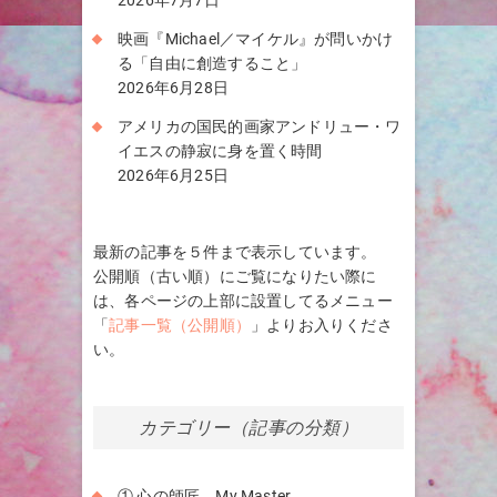
2026年7月7日
映画『Michael／マイケル』が問いかけ
る「自由に創造すること」
2026年6月28日
アメリカの国民的画家アンドリュー・ワ
イエスの静寂に身を置く時間
2026年6月25日
最新の記事を５件まで表示しています。
公開順（古い順）にご覧になりたい際に
は、各ページの上部に設置してるメニュー
「
記事一覧（公開順）
」よりお入りくださ
い。
カテゴリー（記事の分類）
① 心の師匠 My Master