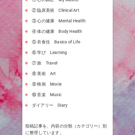
② 臨床美術 Clinical Art
③ 心の健康 Mental Health
④ 体の健康 Body Health
⑤ 衣食住 Basics of Life
⑥ 学び Learning
⑦ 旅 Travel
⑧ 美術 Art
⑨ 映画 Movie
⑩ 音楽 Music
ダイアリー Diary
投稿記事を、内容の分類（カテゴリー）別
に整理しています。