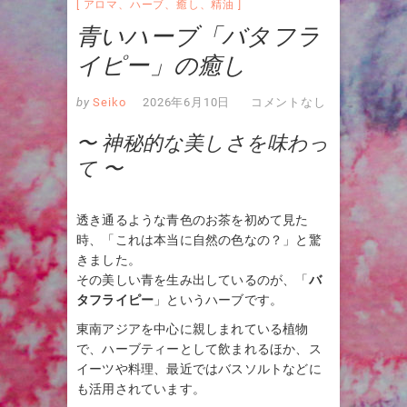
アロマ
、
ハーブ
、
癒し
、
精油
青いハーブ「バタフラ
イピー」の癒し
by
Seiko
2026年6月10日
コメントなし
〜 神秘的な美しさを味わっ
て 〜
透き通るような青色のお茶を初めて見た
時、「これは本当に自然の色なの？」と驚
きました。
その美しい青を生み出しているのが、「
バ
タフライピー
」というハーブです。
東南アジアを中心に親しまれている植物
で、ハーブティーとして飲まれるほか、ス
イーツや料理、最近ではバスソルトなどに
も活用されています。