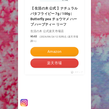
【 生活の木 公式 】ナチュラル
バタフライピー 7g / 100g |
Butterfly pea チョウマメ ハー
ブ ハーブティー リーフ
生活の木 公式楽天市場店
¥648
（2026/06/24 12:52時点 | 楽天市場
調べ）
Amazon
楽天市場
ポチップ