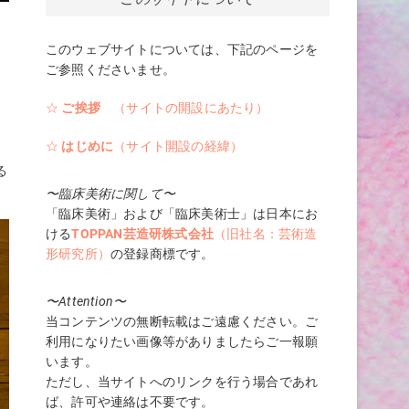
このウェブサイトについては、下記のページを
仙
ご参照くださいませ。
知
☆
ご挨拶
（サイトの開設にあたり）
す
☆
はじめに
（サイト開設の経緯）
る
〜臨床美術に関して〜
「臨床美術」および「臨床美術士」は日本にお
ける
TOPPAN芸造研株式会社
（旧社名：芸術造
形研究所）
の登録商標です。
〜Attention〜
当コンテンツの無断転載はご遠慮ください。ご
利用になりたい画像等がありましたらご一報願
います。
ただし、当サイトへのリンクを行う場合であれ
ば、許可や連絡は不要です。