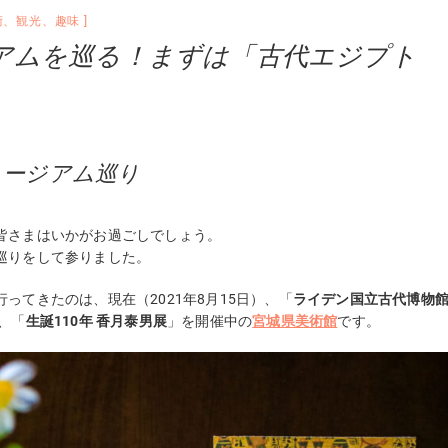
術
、
観光
、
趣味
アムを巡る！まずは「古代エジプト
ュージアム巡り
皆さまはいかがお過ごしでしょう。
巡りをして参りました。
ってきたのは、現在（2021年8月15日）、「
ライデン国立古代博物
、「
生誕110年 香月泰男展
」を開催中の
宮城県美術館
です。