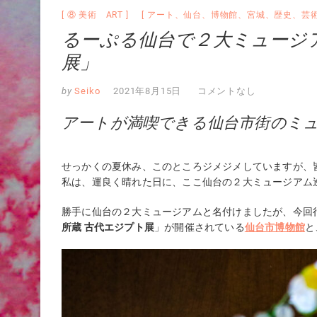
⑧ 美術 ART
アート
、
仙台
、
博物館
、
宮城
、
歴史
、
芸
るーぷる仙台で２大ミュージ
展」
by
Seiko
2021年8月15日
コメントなし
アートが満喫できる仙台市街のミ
せっかくの夏休み、このところジメジメしていますが、
私は、運良く晴れた日に、ここ仙台の２大ミュージアム
勝手に仙台の
２大ミュージアムと名付けましたが、今回行
所蔵 古代エジプト展
」が開催されている
仙台市博物館
と