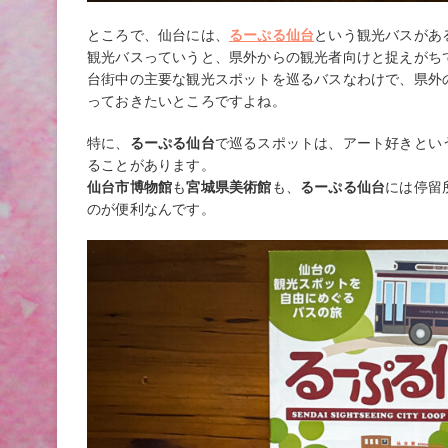
ところで、仙台には、
るーぷる仙台
という観光バスがあ
観光バスっていうと、県外からの観光者向けと捉えがち
台街中の主要な観光スポットを巡るバスなわけで、県外
っておきたいところですよね。
特に、
るーぷる仙台
で巡るスポットは、アート好きとい
ることがあります。
仙台市博物館
も
宮城県美術館
も、
るーぷる仙台
には停留
のが便利なんです。