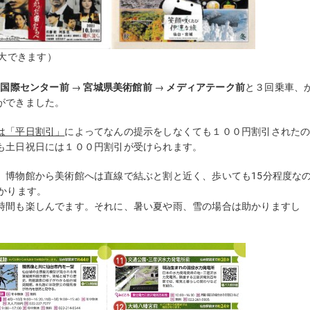
拡大できます）
・国際センター前
→
宮城県美術館前
→
メディアテーク前
と３回乗車、
ができました。
は「平日割引」
によってなんの提示をしなくても１００円割引された
も土日祝日には１００円割引が受けられます。
、博物館から美術館へは直線で結ぶと割と近く、歩いても15分程度な
かかります。
時間も楽しんでます。それに、暑い夏や雨、雪の場合は助かりますし