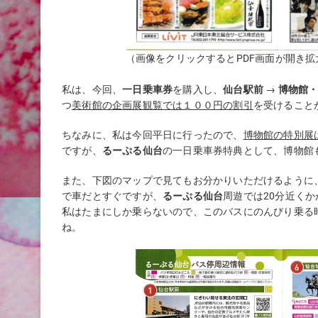
（画像をクリックするとPDF画面が開き
私は、今回、
一日乗車券
を購入し、
仙台駅前
→
博物館
つ
美術館の企画展観覧では１００円の割引
を受けること
ちなみに、私は今回平日に行ったので、
博物館の特別展
ですが、
るーぷる仙台
の一日乗車券特典として、博物館
また、下図のマップで見てもお分かりいただけるように
で車だとすぐですが、
るーぷる仙台
周遊では20分近く
私はたまにしか乗らないので、このバスにのんびり乗る
ね。