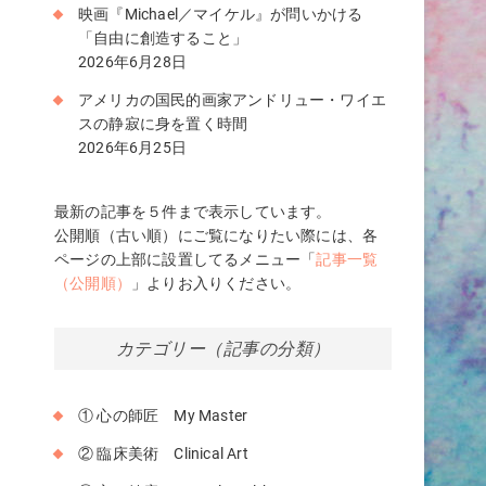
等
映画『Michael／マイケル』が問いかける
「自由に創造すること」
2026年6月28日
アメリカの国民的画家アンドリュー・ワイエ
スの静寂に身を置く時間
2026年6月25日
最新の記事を５件まで表示しています。
公開順（古い順）にご覧になりたい際には、各
ページの上部に設置してるメニュー「
記事一覧
（公開順）
」よりお入りください。
カテゴリー（記事の分類）
① 心の師匠 My Master
② 臨床美術 Clinical Art