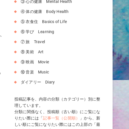
③ 心の健康 Mental Health
④ 体の健康 Body Health
⑤ 衣食住 Basics of Life
⑥ 学び Learning
か
⑦ 旅 Travel
⑧ 美術 Art
の
⑨ 映画 Movie
⑩ 音楽 Music
の
ダイアリー Diary
投稿記事を、内容の分類（カテゴリー）別に整
理しています。
分類に関係なく、投稿順（古い順）にご覧にな
りたい際には「
記事一覧（公開順）
」から、新
しい順にご覧になりたい際にはこの上部の「最