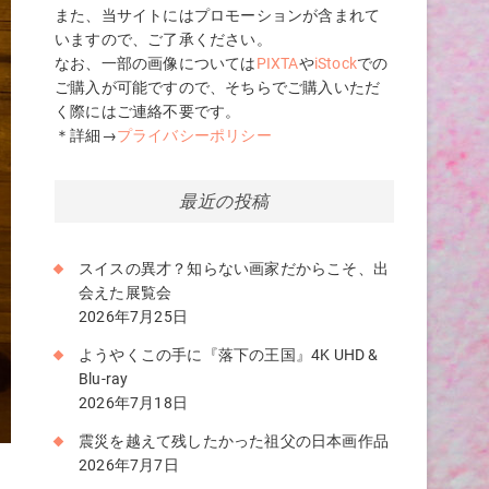
また、当サイトにはプロモーションが含まれて
いますので、ご了承ください。
なお、一部の画像については
PIXTA
や
iStock
での
ご購入が可能ですので、そちらでご購入いただ
く際にはご連絡不要です。
＊詳細→
プライバシーポリシー
最近の投稿
スイスの異才？知らない画家だからこそ、出
会えた展覧会
2026年7月25日
ようやくこの手に『落下の王国』4K UHD &
Blu-ray
2026年7月18日
震災を越えて残したかった祖父の日本画作品
2026年7月7日