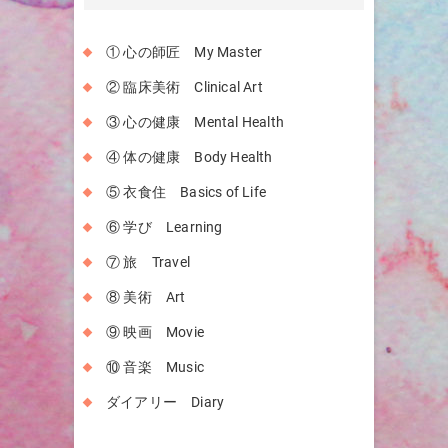
① 心の師匠 My Master
② 臨床美術 Clinical Art
③ 心の健康 Mental Health
④ 体の健康 Body Health
⑤ 衣食住 Basics of Life
⑥ 学び Learning
⑦ 旅 Travel
⑧ 美術 Art
⑨ 映画 Movie
⑩ 音楽 Music
ダイアリー Diary