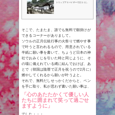
アドバイザー
トリップアドバイザーで口コミ(8
45件）、写真（1,229枚）、地図
をチェック！南山谷韓屋村はソウ
ルで50位(1,047件中)の観光名所
です。
そこで、たまたま、誰でも無料で願掛けが
できるコーナーがありまして。
ソウルの正月伝統行事の火祭りで燃やす事
で叶うと言われるもので、用意されている
半紙に願い事を書いて、ちょうど日本の神
社でおみくじを引いた時と同じように、そ
の場に備えれている縄に結んでおけば、あ
とで（韓国は陰暦で正月を祝うので2月に）
燃やしてくれるから願いが叶うよと。
それで、無料だしせっかくだからと、ペン
を手に取り、私が思わず書いた願い事は、
「心のあたたかくて優しい人
たちに囲まれて笑って過ごせ
ますように」
でした・・・