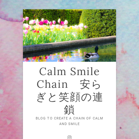
Skip
to
content
Calm Smile
Chain 安ら
ぎと笑顔の連
鎖
BLOG TO CREATE A CHAIN OF CALM
AND SMILE
Instagram