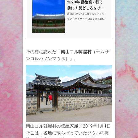
2023年 昌徳宮 - 行く
前に！見どころをチェ
ック - トリップアドバ
昌徳宮(ソウル)に行くならトリッ
イザー
プアドバイザーで口コミ(4,652
件）、写真（6,039枚）、地図を
チェック！昌徳宮はソウルで12
位(1,047件中)の観光名所です。
その時に訪れた「
南山コル韓屋村
（ナムサ
ンコルハノンマウル）」。
南山コル韓屋村の伝統家屋／2019年1月1日
そこは、各地に散らばっていたソウルの貴