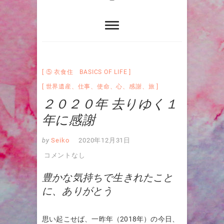
⑤ 衣食住 BASICS OF LIFE
世界遺産
、
仕事
、
使命
、
心
、
感謝
、
旅
２０２０年 去りゆく１
年に感謝
by
Seiko
2020年12月31日
コメントなし
豊かな気持ちで生きれたこと
に、ありがとう
思い起こせば、一昨年（2018年）の今日、