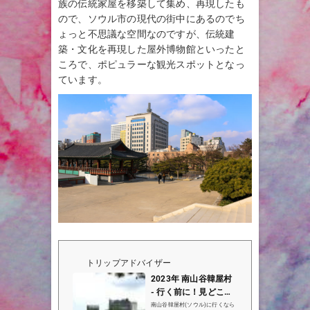
族の伝統家屋を移築して集め、再現したも
ので、ソウル市の現代の街中にあるのでち
ょっと不思議な空間なのですが、伝統建
築・文化を再現した屋外博物館といったと
ころで、ポピュラーな観光スポットとなっ
ています。
トリップアドバイザー
2023年 南山谷韓屋村
- 行く前に！見どころ
をチェック - トリップ
南山谷韓屋村(ソウル)に行くなら