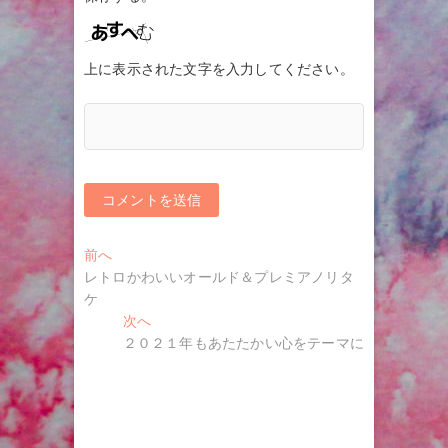
上に表示された文字を入力してください。
投
過
前へ
去
レトロかわいいオールド＆プレミアノリタ
稿
の
ケ
ナ
投
次
次へ
稿:
の
２０２１年もあたたかい心をテーマに
ビ
投
ゲ
稿:
ー