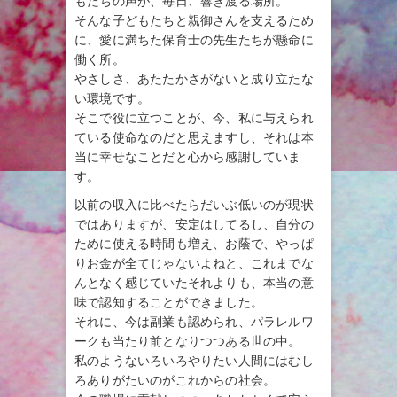
もたちの声が、毎日、響き渡る場所。
そんな子どもたちと親御さんを支えるため
に、愛に満ちた保育士の先生たちが懸命に
働く所。
やさしさ、あたたかさがないと成り立たな
い環境です。
そこで役に立つことが、今、私に与えられ
ている使命なのだと思えますし、それは本
当に幸せなことだと心から感謝していま
す。
以前の収入に比べたらだいぶ低いのが現状
ではありますが、安定はしてるし、自分の
ために使える時間も増え、お蔭で、やっぱ
りお金が全てじゃないよねと、これまでな
んとなく感じていたそれよりも、本当の意
味で認知することができました。
それに、今は副業も認められ、パラレルワ
ークも当たり前となりつつある世の中。
私のようないろいろやりたい人間にはむし
ろありがたいのがこれからの社会。