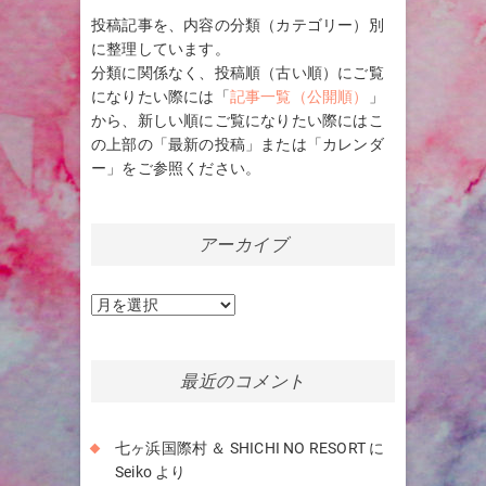
投稿記事を、内容の分類（カテゴリー）別
に整理しています。
分類に関係なく、投稿順（古い順）にご覧
になりたい際には「
記事一覧（公開順）
」
から、新しい順にご覧になりたい際にはこ
の上部の「最新の投稿」または「カレンダ
ー」をご参照ください。
アーカイブ
ア
ー
カ
イ
最近のコメント
ブ
七ヶ浜国際村 ＆ SHICHI NO RESORT
に
Seiko
より