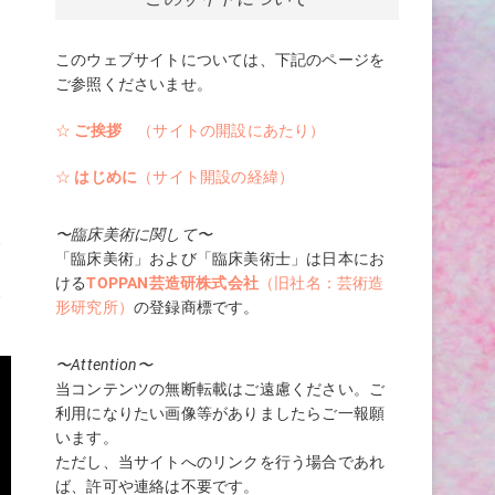
このウェブサイトについては、下記のページを
ご参照くださいませ。
☆
ご挨拶
（サイトの開設にあたり）
☆
はじめに
（サイト開設の経緯）
〜臨床美術に関して〜
ば
「臨床美術」および「臨床美術士」は日本にお
ける
TOPPAN芸造研株式会社
（旧社名：芸術造
で
形研究所）
の登録商標です。
〜Attention〜
当コンテンツの無断転載はご遠慮ください。ご
利用になりたい画像等がありましたらご一報願
います。
ただし、当サイトへのリンクを行う場合であれ
ば、許可や連絡は不要です。