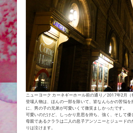
ニューヨーク カーネギーホール前の通り／2017年2
登場人物は、ほんの一部を除いて、皆なんらかの苦悩を
に、男の子の兄弟が可愛いくて微笑ましかったです。
可愛いのだけど、しっかり意思を持ち、強く、そして優
母親であるクララは二人の息子アンソニーとジュードの
りは泣けます。