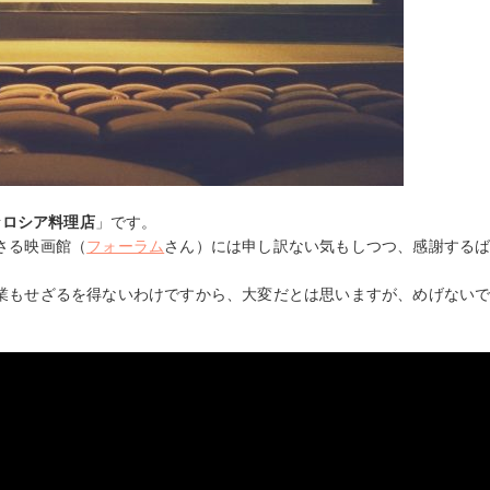
なロシア料理店
」です。
さる映画館（
フォーラム
さん）には申し訳ない気もしつつ、感謝する
業もせざるを得ないわけですから、大変だとは思いますが、めげない