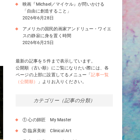
映画『Michael／マイケル』が問いかける
関
「自由に創造すること」
2026年6月28日
人
アメリカの国民的画家アンドリュー・ワイエ
スの静寂に身を置く時間
2026年6月25日
理
最新の記事を５件まで表示しています。
公開順（古い順）にご覧になりたい際には、各
ページの上部に設置してるメニュー「
記事一覧
（公開順）
」よりお入りください。
カテゴリー（記事の分類）
① 心の師匠 My Master
② 臨床美術 Clinical Art