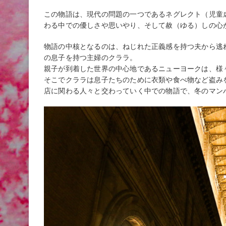
この物語は、現代の問題の一つであるネグレクト（児童
わる中での優しさや思いやり、そして赦（ゆる）しの心
物語の中核となるのは、ねじれた正義感を持つ夫から逃
の息子を持つ主婦のクララ。
親子が到着した世界の中心地であるニューヨークは、様
そこでクララは息子たちのために衣類や食べ物など盗み
店に関わる人々と交わっていく中での物語で、冬のマン