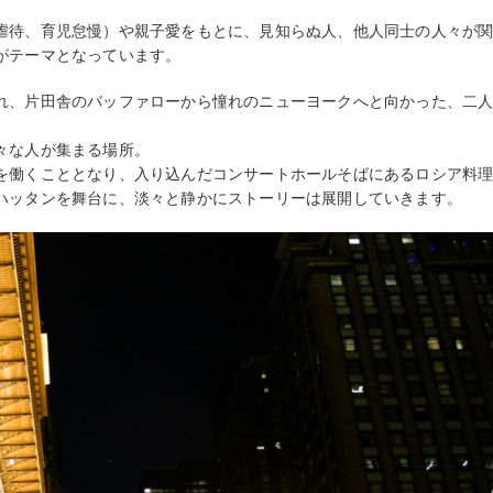
虐待、育児怠慢）や親子愛をもとに、見知らぬ人、他人同士の人々が
がテーマとなっています。
れ、片田舎のバッファローから憧れのニューヨークへと向かった、二
々な人が集まる場所。
を働くこととなり、入り込んだコンサートホールそばにあるロシア料
ハッタンを舞台に、淡々と静かにストーリーは展開していきます。