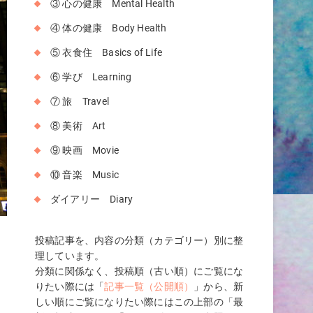
③ 心の健康 Mental Health
④ 体の健康 Body Health
⑤ 衣食住 Basics of Life
⑥ 学び Learning
⑦ 旅 Travel
⑧ 美術 Art
⑨ 映画 Movie
⑩ 音楽 Music
ダイアリー Diary
投稿記事を、内容の分類（カテゴリー）別に整
理しています。
分類に関係なく、投稿順（古い順）にご覧にな
だ
りたい際には「
記事一覧（公開順）
」から、新
しい順にご覧になりたい際にはこの上部の「最