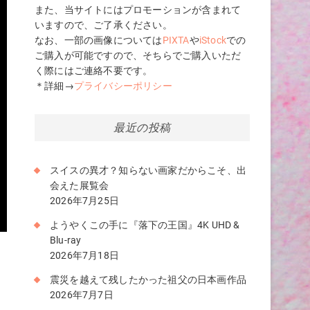
また、当サイトにはプロモーションが含まれて
いますので、ご了承ください。
なお、一部の画像については
PIXTA
や
iStock
での
ご購入が可能ですので、そちらでご購入いただ
く際にはご連絡不要です。
＊詳細→
プライバシーポリシー
最近の投稿
スイスの異才？知らない画家だからこそ、出
会えた展覧会
2026年7月25日
ようやくこの手に『落下の王国』4K UHD &
Blu-ray
2026年7月18日
震災を越えて残したかった祖父の日本画作品
く
2026年7月7日