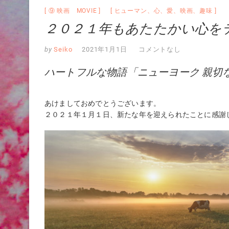
⑨ 映画 MOVIE
ヒューマン
、
心
、
愛
、
映画
、
趣味
２０２１年もあたたかい心を
by
Seiko
2021年1月1日
コメントなし
ハートフルな物語「ニューヨーク 親切
あけましておめでとうございます。
２０２１年１月１日、新たな年を迎えられたことに感謝