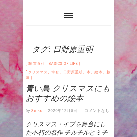
タグ:
日野原重明
⑤ 衣食住 BASICS OF LIFE
クリスマス
、
幸せ
、
日野原重明
、
本
、
絵本
、
趣
味
青い鳥 クリスマスにも
おすすめの絵本
by
Seiko
2020年12月5日
コメントなし
クリスマス・イブを舞台にし
た不朽の名作 チルチルとミチ