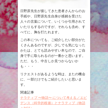
日野原先生が接してきた患者さんからのお
手紙や、日野原先生自身が感銘を受けた
人々の言葉について、いくつか引用されて
いたりもするのですが、それらも含め、す
べてに、胸を打たれます。
この本についても、ご紹介したい部分がた
くさんあるのですが、少しでも気になった
かたは、とても読みやすい本なので、ご自
身で手に取られるのが一番かと思います。
ただ、もう、中古しか見つからないか
も・・・
リクエストがあるような時は、またの機会
に、一部だけでもご紹介したいと思いま
す。
関連記事
ナラティブ 〜物語〜 について考える／エビ
デンス（科学的根拠）とナラティブ（物語