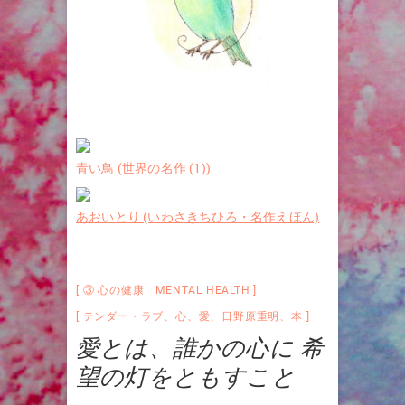
青い鳥 (世界の名作 (1))
あおいとり (いわさきちひろ・名作えほん)
③ 心の健康 MENTAL HEALTH
テンダー・ラブ
、
心
、
愛
、
日野原重明
、
本
愛とは、誰かの心に 希
望の灯をともすこと