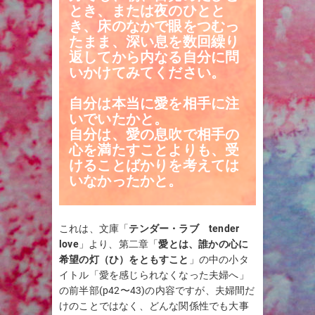
とき、または夜のひとと
き、床のなかで眼をつむっ
たまま、深い息を数回繰り
返してから内なる自分に問
いかけてみてください。
自分は本当に愛を相手に注
いでいたかと。
自分は、愛の息吹で相手の
心を満たすことよりも、受
けることばかりを考えては
いなかったかと。
これは、文庫「
テンダー・ラブ tender
love
」より、第二章「
愛とは、誰かの心に
希望の灯（ひ）をともすこと
」の中の小タ
イトル「愛を感じられなくなった夫婦へ」
の前半部(p42〜43)の内容ですが、夫婦間だ
けのことではなく、どんな関係性でも大事