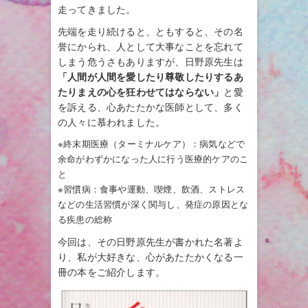
走ってきました。
先端を走り続けると、ともすると、その名
誉にかられ、人として大事なことを忘れて
しまう危うさもありますが、日野原先生は
「人間が人間を愛したり尊敬したりするあ
たりまえの心を狂わせてはならない」
と愛
を訴える、心あたたかな医師として、多く
の人々に慕われました。
※終末期医療（ターミナルケア）：病気などで
余命がわずかになった人に行う医療的ケアのこ
と
※習慣病：食事や運動、喫煙、飲酒、ストレス
などの生活習慣が深く関与し、発症の原因とな
る疾患の総称
今回は、その日野原先生が書かれた名著よ
り、私が大好きな、心があたたかくなる一
冊の本をご紹介します。