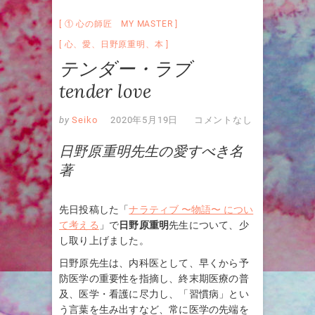
① 心の師匠 MY MASTER
心
、
愛
、
日野原重明
、
本
テンダー・ラブ
tender love
by
Seiko
2020年5月19日
コメントなし
日野原重明先生の愛すべき名
著
先日投稿した「
ナラティブ 〜物語〜 につい
て考える
」で
日野原重明
先生について、少
し取り上げました。
日野原先生は、内科医として、早くから予
防医学の重要性を指摘し、終末期医療の普
及、医学・看護に尽力し、「習慣病」とい
う言葉を生み出すなど、常に医学の先端を