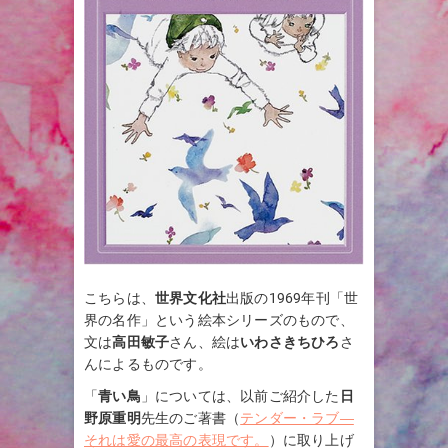
こちらは、
世界文化社
出版の1969年刊「世
界の名作」という絵本シリーズのもので、
文は
高田敏子
さん、絵は
いわさきちひろ
さ
んによるものです。
「
青い鳥
」については、以前ご紹介した
日
野原重明
先生のご著書（
テンダー・ラブ―
それは愛の最高の表現です。
）に取り上げ