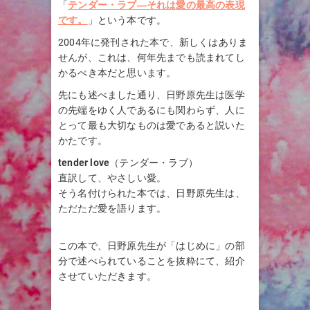
「
テンダー・ラブ―それは愛の最高の表現
です。
」という本です。
2004年に発刊された本で、新しくはありま
せんが、これは、何年先までも読まれてし
かるべき本だと思います。
先にも述べました通り、日野原先生は医学
の先端をゆく人であるにも関わらず、人に
とって最も大切なものは愛であると説いた
かたです。
tender love
（テンダー・ラブ）
直訳して、やさしい愛。
そう名付けられた本では、日野原先生は、
ただただ愛を語ります。
この本で、日野原先生が「はじめに」の部
分で述べられていることを抜粋にて、紹介
させていただきます。