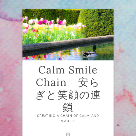
Skip
to
content
Calm Smile
Chain 安ら
ぎと笑顔の連
鎖
CREATING A CHAIN OF CALM AND
SMILES
Instagram