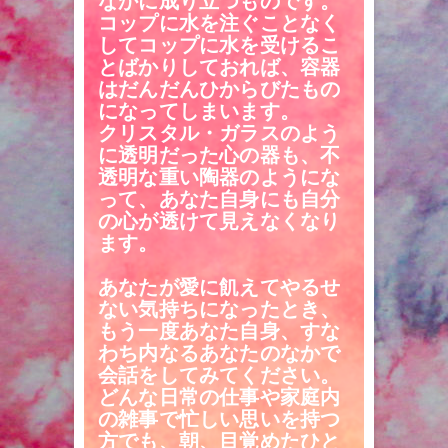
なかに成り立つものです。
コップに水を注ぐことなく
してコップに水を受けるこ
とばかりしておれば、容器
はだんだんひからびたもの
になってしまいます。
クリスタル・ガラスのよう
に透明だった心の器も、不
透明な重い陶器のようにな
って、あなた自身にも自分
の心が透けて見えなくなり
ます。
あなたが愛に飢えてやるせ
ない気持ちになったとき、
もう一度あなた自身、すな
わち内なるあなたのなかで
会話をしてみてください。
どんな日常の仕事や家庭内
の雑事で忙しい思いを持つ
方でも、朝、目覚めたひと