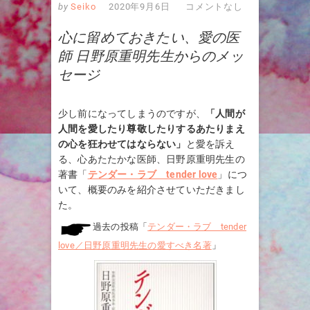
by
Seiko
2020年9月6日
コメントなし
心に留めておきたい、愛の医
師 日野原重明先生からのメッ
セージ
少し前になってしまうのですが、
「人間が
人間を愛したり尊敬したりするあたりまえ
の心を狂わせてはならない」
と愛を訴え
る、心あたたかな医師、日野原重明先生の
著書「
テンダー・ラブ tender love
」につ
いて、概要のみを紹介させていただきまし
た。
過去の投稿「
テンダー・ラブ tender
love／日野原重明先生の愛すべき名著
」