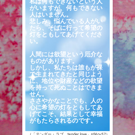
私は何もできないという人
がいますが、何もできない
人はいません。
悲しみ、悩んでいる人がい
たら、そばに行って希望の
灯をともしてあげてくださ
い。
人間には欲望という厄介な
ものがあります。
しかし、私たちは誰もが裸
で生まれてきたと同じよう
に、地位や財産などの欲望
を持って死ぬことはできま
せん。
ささやかなことでも、人の
心に希望の灯をともしてあ
げてこそ、結果として幸福
がもたらされるのです。
（「テンダー・ラブ tender love」p56〜57）