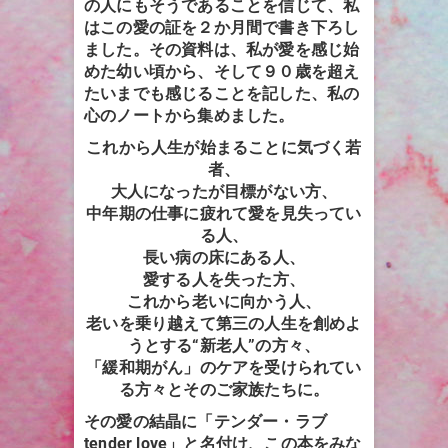
の人にもそうであることを信じて、私
はこの愛の証を２か月間で書き下ろし
ました。その資料は、私が愛を感じ始
めた幼い頃から、そして９０歳を超え
たいまでも感じることを記した、私の
心のノートから集めました。
これから人生が始まることに気づく若
者、
大人になったが目標がない方、
中年期の仕事に疲れて愛を見失ってい
る人、
長い病の床にある人、
愛する人を失った方、
これから老いに向かう人、
老いを乗り越えて第三の人生を創めよ
うとする“新老人”の方々、
「緩和期がん」のケアを受けられてい
る方々とそのご家族たちに。
その愛の結晶に「テンダー・ラブ
tender love」と名付け、この本をみな