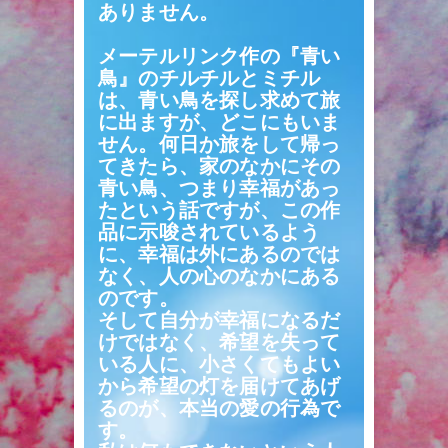
ありません。
メーテルリンク作の『青い
鳥』のチルチルとミチル
は、青い鳥を探し求めて旅
に出ますが、どこにもいま
せん。何日か旅をして帰っ
てきたら、家のなかにその
青い鳥、つまり幸福があっ
たという話ですが、この作
品に示唆されているよう
に、幸福は外にあるのでは
なく、人の心のなかにある
のです。
そして自分が幸福になるだ
けではなく、希望を失って
いる人に、小さくてもよい
から希望の灯を届けてあげ
るのが、本当の愛の行為で
す。