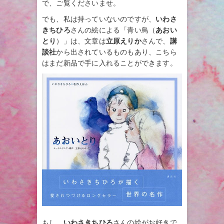
で、ご覧くださいませ。
でも、私は持っていないのですが、
いわさ
きちひろ
さんの絵による「青い鳥（
あおい
とり
）」は、文章は
立原えりか
さんで、
講
談社
から出されているものもあり、こちら
はまだ新品で手に入れることができます。
もし、
いわさきちひろ
さんの絵がお好きで