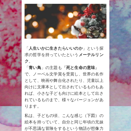
「
人生いかに生きたらいいのか
」という探
求の哲学を持っていたという
メーテルリン
ク
。
「
青い鳥
」の主題も『
死と生命の意味
』
で、ノーベル文学賞を受賞し、世界の名作
として、映画や舞台化されたり、児童以上
向けに文庫本として出されているものもあ
れば、小さな子ども向けに絵本として出さ
れているものまで、様々なバージョンがあ
ります。
私は、子どもの頃、こんな感じ（下図）の
絵本を持っていて、自分と同じ年頃の兄妹
が不思議な冒険をするという物語が想像力