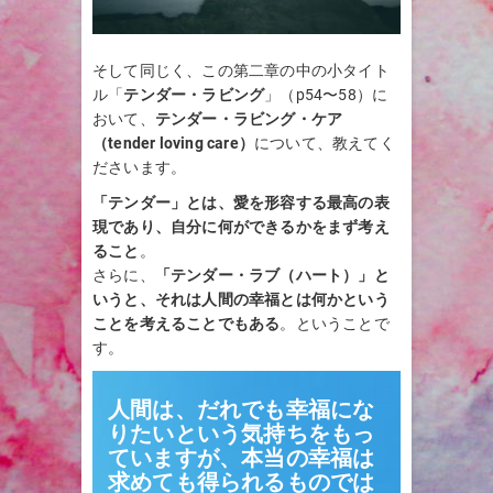
そして同じく、この第二章の中の小タイト
ル「
テンダー・ラビング
」（p54〜58）に
おいて、
テンダー・ラビング・ケア
（tender loving care）
について、教えてく
ださいます。
「テンダー」とは、愛を形容する最高の表
現であり、自分に何ができるかをまず考え
ること
。
さらに、
「テンダー・ラブ（ハート）」と
いうと、それは人間の幸福とは何かという
ことを考えることでもある
。ということで
す。
人間は、だれでも幸福にな
りたいという気持ちをもっ
ていますが、本当の幸福は
求めても得られるものでは