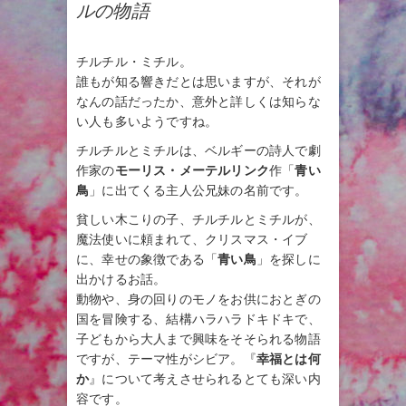
ルの物語
チルチル・ミチル。
誰もが知る響きだとは思いますが、それが
なんの話だったか、意外と詳しくは知らな
い人も多いようですね。
チルチルとミチルは、ベルギーの詩人で劇
作家の
モーリス・メーテルリンク
作「
青い
鳥
」に出てくる主人公兄妹の名前です。
貧しい木こりの子、チルチルとミチルが、
魔法使いに頼まれて、クリスマス・イブ
に、幸せの象徴である「
青い鳥
」を探しに
出かけるお話。
動物や、身の回りのモノをお供におとぎの
国を冒険する、結構ハラハラドキドキで、
子どもから大人まで興味をそそられる物語
ですが、テーマ性がシビア。『
幸福とは何
か
』について考えさせられるとても深い内
容です。