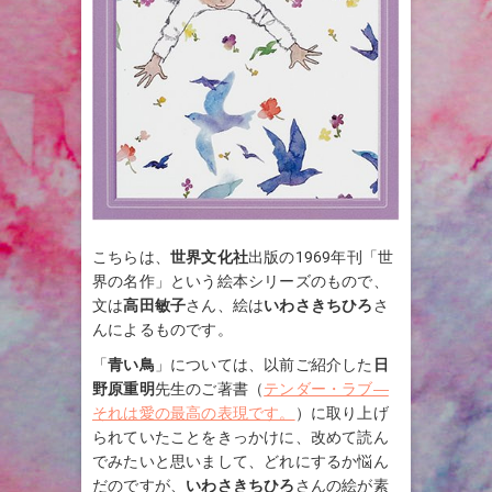
こちらは、
世界文化社
出版の1969年刊「世
界の名作」という絵本シリーズのもので、
文は
高田敏子
さん、絵は
いわさきちひろ
さ
んによるものです。
「
青い鳥
」については、以前ご紹介した
日
野原重明
先生のご著書（
テンダー・ラブ―
それは愛の最高の表現です。
）に取り上げ
られていたことをきっかけに、改めて読ん
でみたいと思いまして、どれにするか悩ん
だのですが、
いわさきちひろ
さんの絵が素