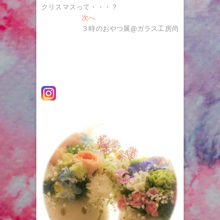
去
クリスマスって・・・？
稿
の
次
次へ
ナ
投
の
３時のおやつ展@ガラス工房尚
稿:
投
ビ
稿:
ゲ
ー
シ
ョ
ン