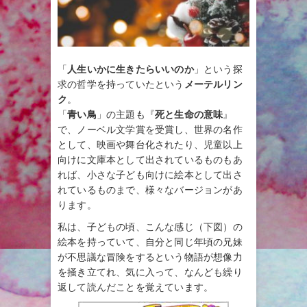
「
人生いかに生きたらいいのか
」という探
求の哲学を持っていたという
メーテルリン
ク
。
「
青い鳥
」の主題も『
死と生命の意味
』
で、ノーベル文学賞を受賞し、世界の名作
として、映画や舞台化されたり、児童以上
向けに文庫本として出されているものもあ
れば、小さな子ども向けに絵本として出さ
れているものまで、様々なバージョンがあ
ります。
私は、子どもの頃、こんな感じ（下図）の
絵本を持っていて、自分と同じ年頃の兄妹
が不思議な冒険をするという物語が想像力
を掻き立てれ、気に入って、なんども繰り
返して読んだことを覚えています。