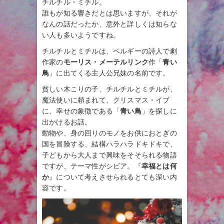
チルチル・ミチル。
誰もが知る響きだとは思いますが、それが
なんの話だったか、意外と詳しくは知らな
い人も多いようですね。
チルチルとミチルは、ベルギーの詩人で劇
作家の
モーリス・メーテルリンク
作「
青い
鳥
」に出てくる主人公兄妹の名前です。
貧しい木こりの子、チルチルとミチルが、
魔法使いに頼まれて、クリスマス・イブ
に、幸せの象徴である「
青い鳥
」を探しに
出かけるお話。
動物や、身の回りのモノをお供におとぎの
国を冒険する、結構ハラハラドキドキで、
子どもから大人まで興味をそそられる物語
ですが、テーマ性がシビア。『
幸福とは何
か
』について考えさせられるとても深い内
容です。