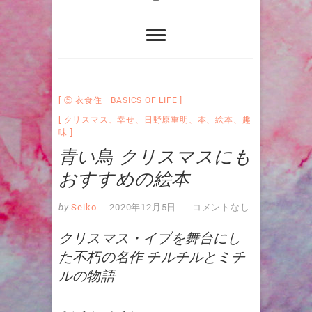
⑤ 衣食住 BASICS OF LIFE
クリスマス
、
幸せ
、
日野原重明
、
本
、
絵本
、
趣
味
青い鳥 クリスマスにも
おすすめの絵本
by
Seiko
2020年12月5日
コメントなし
クリスマス・イブを舞台にし
た不朽の名作 チルチルとミチ
ルの物語