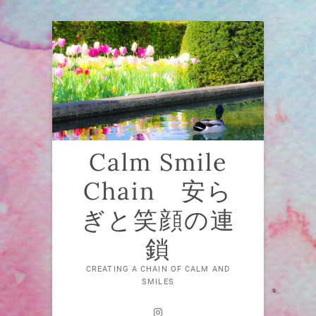
Skip
to
content
Calm Smile
Chain 安ら
ぎと笑顔の連
鎖
CREATING A CHAIN OF CALM AND
SMILES
Instagram