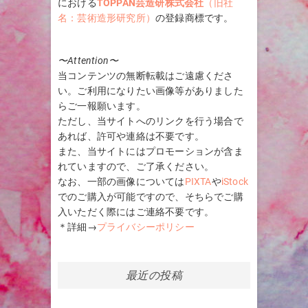
における
TOPPAN芸造研株式会社
（旧社
名：芸術造形研究所）
の登録商標です。
〜Attention〜
当コンテンツの無断転載はご遠慮くださ
い。ご利用になりたい画像等がありました
らご一報願います。
ただし、当サイトへのリンクを行う場合で
あれば、許可や連絡は不要です。
また、当サイトにはプロモーションが含ま
れていますので、ご了承ください。
なお、一部の画像については
PIXTA
や
iStock
でのご購入が可能ですので、そちらでご購
入いただく際にはご連絡不要です。
＊詳細→
プライバシーポリシー
最近の投稿