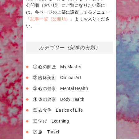
公開順（古い順）にご覧になりたい際に
は、各ページの上部に設置してるメニュー
「
記事一覧（公開順）
」よりお入りくださ
い。
カテゴリー（記事の分類）
① 心の師匠 My Master
② 臨床美術 Clinical Art
③ 心の健康 Mental Health
④ 体の健康 Body Health
⑤ 衣食住 Basics of Life
⑥ 学び Learning
⑦ 旅 Travel