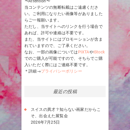
〜Attention〜
当コンテンツの無断転載はご遠慮くださ
い。ご利用になりたい画像等がありました
らご一報願います。
ただし、当サイトへのリンクを行う場合で
あれば、許可や連絡は不要です。
また、当サイトにはプロモーションが含ま
れていますので、ご了承ください。
なお、一部の画像については
PIXTA
や
iStock
でのご購入が可能ですので、そちらでご購
入いただく際にはご連絡不要です。
＊詳細→
プライバシーポリシー
最近の投稿
スイスの異才？知らない画家だからこ
そ、出会えた展覧会
2026年7月25日