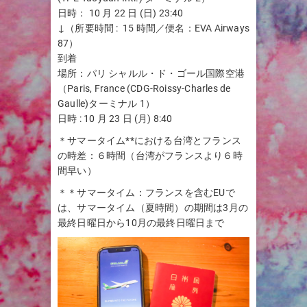
日時： 10 月 22 日 (日) 23:40
↓（所要時間 : 15 時間／便名：EVA Airways
87）
到着
場所：パリ シャルル・ド・ゴール国際空港
（Paris, France (CDG-Roissy-Charles de
Gaulle)ターミナル 1）
日時 : 10 月 23 日 (月) 8:40
＊サマータイム**における台湾とフランス
の時差：６時間（台湾がフランスより６時
間早い）
＊＊サマータイム：フランスを含むEUで
は、サマータイム（夏時間）の期間は3月の
最終日曜日から10月の最終日曜日まで