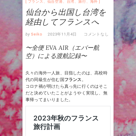
フランス
、
仙台空港
、
台湾
、
旅行
、
海外
仙台から出国し台湾を
経由してフランスへ
by
Seiko
2023年11月4日
コメントなし
〜全便 EVA AIR（エバー航
空）による渡航記録〜
久々の海外一人旅、目指したのは、高校時
代の同級生が住む国
フランス
。
コロナ禍が明けたら真っ先に行くのはそこ
だと決めていたことがようやく実現し、無
事帰ってまいりました。