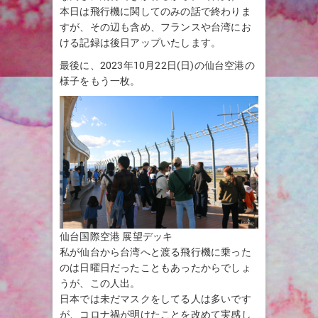
本日は飛行機に関してのみの話で終わりま
すが、その辺も含め、フランスや台湾にお
ける記録は後日アップいたします。
最後に、2023年10月22日(日)の仙台空港の
様子をもう一枚。
仙台国際空港 展望デッキ
私が仙台から台湾へと渡る飛行機に乗った
のは日曜日だったこともあったからでしょ
うが、この人出。
日本では未だマスクをしてる人は多いです
が、コロナ禍が明けたことを改めて実感し