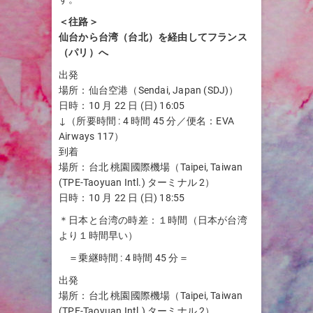
＜往路＞
仙台から台湾（台北）を経由してフランス
（パリ）へ
出発
場所：仙台空港（Sendai, Japan (SDJ)）
日時：10 月 22 日 (日) 16:05
↓（所要時間 : 4 時間 45 分／便名：EVA
Airways 117）
到着
場所：台北 桃園國際機場（Taipei, Taiwan
(TPE-Taoyuan Intl.) ターミナル 2）
日時：10 月 22 日 (日) 18:55
＊日本と台湾の時差：１時間（日本が台湾
より１時間早い）
＝乗継時間 : 4 時間 45 分＝
出発
場所：台北 桃園國際機場（Taipei, Taiwan
(TPE-Taoyuan Intl.) ターミナル 2）