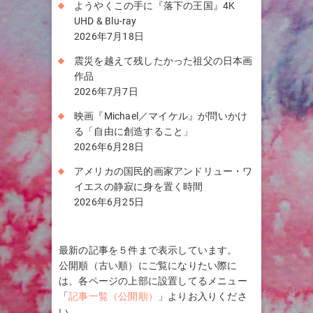
ようやくこの手に『落下の王国』4K
UHD & Blu-ray
2026年7月18日
震災を越えて残したかった祖父の日本画
作品
2026年7月7日
映画『Michael／マイケル』が問いかけ
る「自由に創造すること」
2026年6月28日
アメリカの国民的画家アンドリュー・ワ
イエスの静寂に身を置く時間
2026年6月25日
最新の記事を５件まで表示しています。
公開順（古い順）にご覧になりたい際に
は、各ページの上部に設置してるメニュー
「
記事一覧（公開順）
」よりお入りくださ
い。