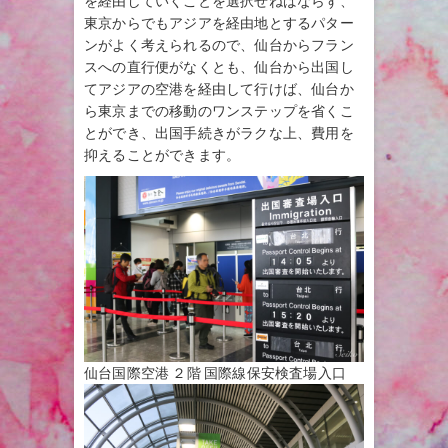
を経由していくことを選択せねばならず、
東京からでもアジアを経由地とするパター
ンがよく考えられるので、仙台からフラン
スへの直行便がなくとも、仙台から出国し
てアジアの空港を経由して行けば、仙台か
ら東京までの移動のワンステップを省くこ
とができ、出国手続きがラクな上、費用を
抑えることができます。
仙台国際空港 ２階 国際線保安検査場入口