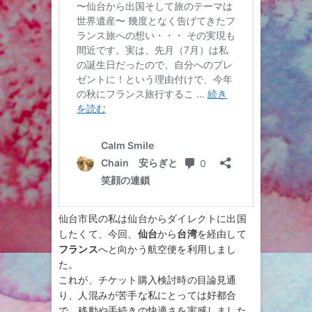
仙台市民の私は仙台からダイレクトに出国
したくて、今回、
仙台
から
台湾
を経由して
フランス
へと向かう航空便を利用しまし
た。
これが、チケット購入検討時の目論見通
り、人混みが苦手な私にとっては好都合
で、移動や手続きの快適さを実感しました