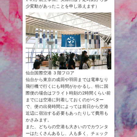
少変動があったことを申し添えます）
仙台国際空港 ３階フロア
仙台から東京の成田や羽田までは電車なり
飛行機で行くにも時間がかかるし、特に国
際便の場合はフライト時刻の2時間くらい前
までには空港に到着しておくのがベター
で、便の出発時間によっては前日から空港
近辺に宿泊する必要もあったりして費用も
かさみます。
また、どちらの空港も大きいのでカウンタ
ーはたくさんあるし、人も多く、チェック