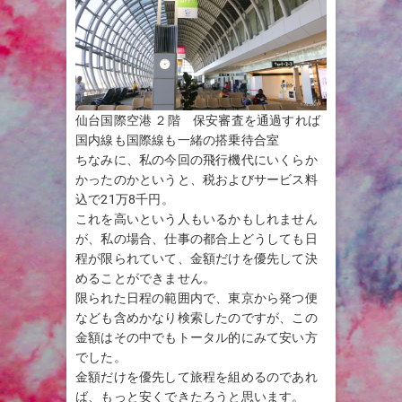
仙台国際空港 ２階 保安審査を通過すれば
国内線も国際線も一緒の搭乗待合室
ちなみに、私の今回の飛行機代にいくらか
かったのかというと、税およびサービス料
込で21万8千円。
これを高いという人もいるかもしれません
が、私の場合、仕事の都合上どうしても日
程が限られていて、金額だけを優先して決
めることができません。
限られた日程の範囲内で、東京から発つ便
なども含めかなり検索したのですが、この
金額はその中でもトータル的にみて安い方
でした。
金額だけを優先して旅程を組めるのであれ
ば、もっと安くできたろうと思います。