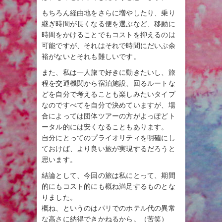
もちろん経由地をさらに増やしたり、乗り
継ぎ時間が長くなる便を選ぶなど、移動に
時間をかけることでもコストを抑えるのは
可能ですが、それはそれで時間にだいぶ余
裕がないとそれも難しいです。
また、私は一人旅で好きに動きたいし、旅
程を交通機関から宿泊施設、回るルートな
どを自分で考えることも楽しみたいタイプ
なのですべてを自分で決めていますが、場
合によっては団体ツアーの方がよっぽどト
ータル的には安くなることもあります。
自分にとってのプライオリティを明確にし
ておけば、より良い旅が実現するだろうと
思います。
結論として、今回の旅は私にとって、期間
的にもコスト的にも概ね満足するものとな
りました。
概ね、というのはパリでのホテル代の異常
な高さに納得できかねるから。（苦笑）