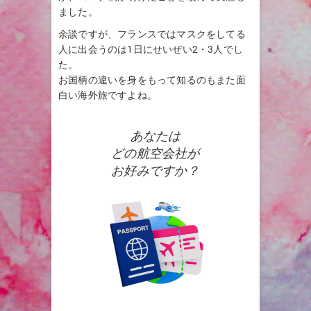
ました。
余談ですが、フランスではマスクをしてる
人に出会うのは1日にせいぜい2・3人でし
た。
お国柄の違いを身をもって知るのもまた面
白い海外旅ですよね。
あなたは
どの航空会社が
お好みですか？