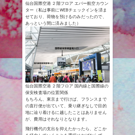
仙台国際空港 ２階フロア エバー航空カウン
ター（私は事前にWEBチェックインを済ま
せており、荷物を預けるのみだったので、
あっという間に済みました）
仙台国際空港 ２階フロア 国内線と国際線の
保安検査場の位置関係
もちろん、東京まで行けば、フランスまで
の直行便が出ていて、乗り継ぎなしで目的
地に辿り着けるに越したことはありません
が、費用はそれなりとなります。
飛行機代の支出を抑えたかったら、どこか