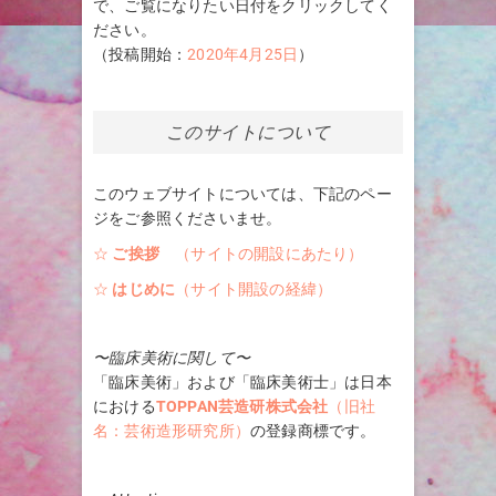
で、ご覧になりたい日付をクリックしてく
ださい。
（投稿開始：
2020年4月25日
）
このサイトについて
このウェブサイトについては、下記のペー
ジをご参照くださいませ。
☆
ご挨拶
（サイトの開設にあたり）
☆
はじめに
（サイト開設の経緯）
〜臨床美術に関して〜
「臨床美術」および「臨床美術士」は日本
における
TOPPAN芸造研株式会社
（旧社
名：芸術造形研究所）
の登録商標です。