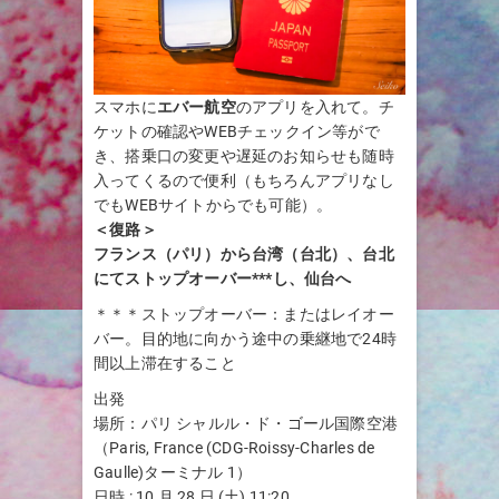
スマホに
エバー航空
のアプリを入れて。チ
ケットの確認やWEBチェックイン等がで
き、搭乗口の変更や遅延のお知らせも随時
入ってくるので便利（もちろんアプリなし
でもWEBサイトからでも可能）。
＜復路＞
フランス（パリ）から台湾（台北）、台北
にてストップオーバー***し、仙台へ
＊＊＊ストップオーバー：またはレイオー
バー。目的地に向かう途中の乗継地で24時
間以上滞在すること
出発
場所：パリ シャルル・ド・ゴール国際空港
（Paris, France (CDG-Roissy-Charles de
Gaulle)ターミナル 1）
日時 : 10 月 28 日 (土) 11:20