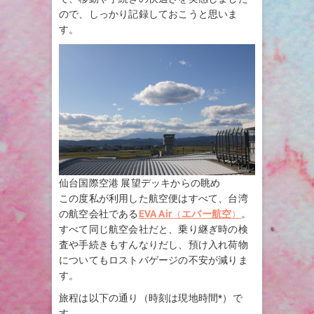
ので、しっかり記録しておこうと思いま
す。
仙台国際空港 展望デッキからの眺め
この度私が利用した航空便はすべて、台湾
の航空会社である
EVA Air
（
エバー航空
）
。
すべて同じ航空会社だと、乗り継ぎ時の検
査や手続きもすんなりだし、預け入れ荷物
についてもロストバゲージの不安が減りま
す。
旅程は以下の通り（時刻は現地時間*）で
す。