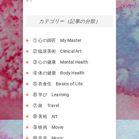
カテゴリー（記事の分類）
① 心の師匠 My Master
② 臨床美術 Clinical Art
③ 心の健康 Mental Health
④ 体の健康 Body Health
⑤ 衣食住 Basics of Life
⑥ 学び Learning
⑦ 旅 Travel
⑧ 美術 Art
⑨ 映画 Movie
⑩ 音楽 Music