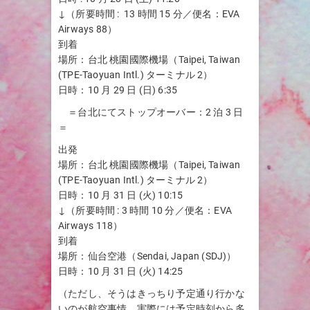
↓（所要時間 : 13 時間 15 分／便名：EVA
Airways 88）
到着
場所：台北 桃園國際機場（Taipei, Taiwan
(TPE-Taoyuan Intl.) ターミナル 2）
日時：10 月 29 日 (日) 6:35
＝台北にてストップオーバー：2 泊 3 日
＝
出発
場所：台北 桃園國際機場（Taipei, Taiwan
(TPE-Taoyuan Intl.) ターミナル 2）
日時：10 月 31 日 (火) 10:15
↓（所要時間 : 3 時間 10 分／便名：EVA
Airways 118）
到着
場所：仙台空港（Sendai, Japan (SDJ)）
日時：10 月 31 日 (火) 14:25
（ただし、そうはきっちり予定通り行かな
いのが航空事情。実際には予定時刻から多