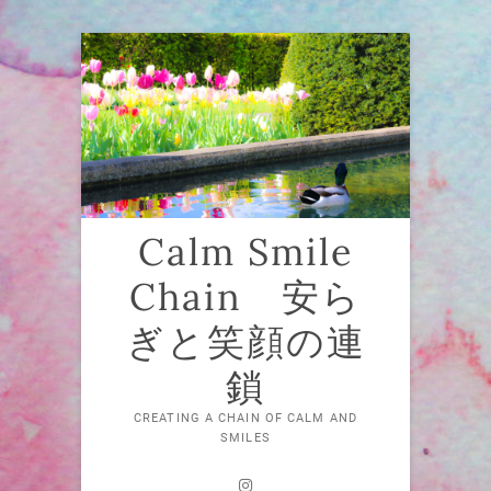
Skip
to
content
Calm Smile
Chain 安ら
ぎと笑顔の連
鎖
CREATING A CHAIN OF CALM AND
SMILES
Instagram