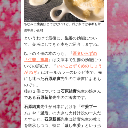
ちなみに
生姜
ほどではないけど、我が家では
ネギ
も常
備率高い食材
というわけで最後に、
生姜
の効能につい
て、参考にしてきた本をご紹介しますね。
以下の４冊の本のうち、『
医者いらずの
「生姜」事典
』は文庫本で生姜の効能につ
いての詳細が、『
いいことずくめの しょう
が ねぎ
』はオールカラーのレシピ本で、先
にも述べた
石原結實
先生のご著書によるも
のです。
後の２冊については
石原結實
先生の娘さん
である
石原新菜
先生のご著書です。
石原結實
先生が日本における「
生姜ブー
ム
」や「
温活
」の大きな火付け役の一人だ
とすると、
石原新菜
先生は結實先生の教え
を継承しつつ、特に「
蒸し生姜」
という形