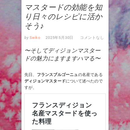
マスタードの効能を知
り日々のレシピに活か
そう♪
by
Seiko
2025年5月30日
コメントなし
〜そしてディジョンマスター
ドの魅力にますますハマる〜
先日、
フランスブルゴーニュ
の名産である
ディジョンマスタード
について述べたので
すが、