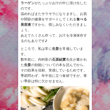
ラーゲン
がたっぷりお汁の中に溶け出した
のです。
温めればまたサラサラになりますし、お肌
や関節の健康をサポートしてくれる
食べる
美容液
ですから、惜しみなくいただきまし
ょう。
あえてたくさん作って、お汁を冷凍保存す
るのもありです♪
ところで、私は常に
生姜
を常備していま
す。
数年前に、内科医の
石原結實
先生が書かれ
た
生姜
の効能についての本を読んでから、
その効果を信頼、実感しているためです。
季節問わず、年中役に立つ食材ですが、寒
い季節は特に欠かせません。