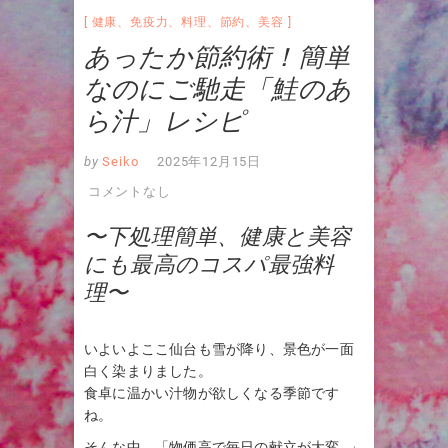
健康
、
免疫力
、
料理
、
節約
、
美容
あったか節約術！簡単
なのにご馳走「鮭のあ
ら汁」レシピ
by
Seiko
2025年12月15日
コメントなし
〜下処理簡単、健康と美容
にも最高のコスパ最強料
理〜
いよいよここ仙台も雪が降り、景色が一面
白く染まりました。
食卓に温かい汁物が欲しくなる季節です
ね。
そんな中、「物価高で毎日の献立が大変…」