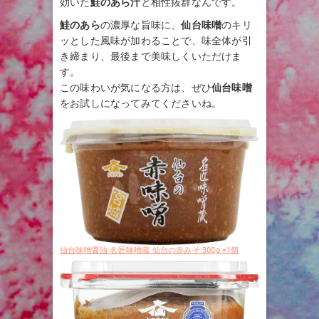
効いた
鮭のあら汁
と相性抜群なんです。
鮭のあら
の濃厚な旨味に、
仙台味噌
のキリ
ッとした風味が加わることで、味全体が引
き締まり、最後まで美味しくいただけま
す。
この味わいが気になる方は、ぜひ
仙台味噌
をお試しになってみてくださいね。
仙台味噌醤油 名匠味噌蔵 仙台の赤みそ 300g ×1個