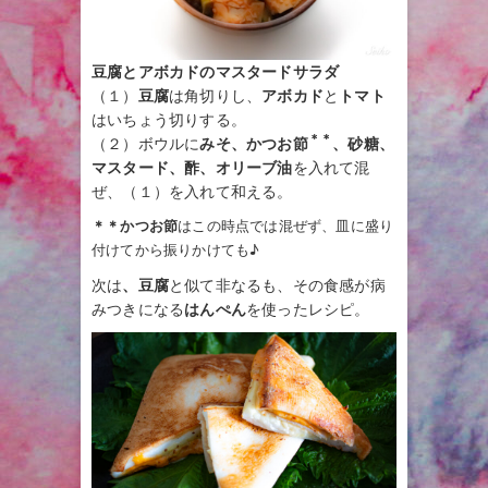
豆腐とアボカドのマスタードサラダ
（１）
豆腐
は角切りし、
アボカド
と
トマト
はいちょう切りする。
＊＊
（２）ボウルに
みそ、かつお節
、砂糖、
マスタード、酢、オリーブ油
を入れて混
ぜ、（１）を入れて和える。
＊＊かつお節
はこの時点では混ぜず、皿に盛り
付けてから振りかけても♪
次は
、豆腐
と似て非なるも、その食感が病
みつきになる
はんぺん
を使ったレシピ。