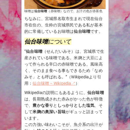
味噌は
仙台味噌
（赤味噌）なので、お汁の色が赤茶色
ちなみに、宮城県名取市生まれで現在仙台
市在住の、生粋の宮城県民である私が基本
的に常備しているお味噌は
仙台味噌
です。
仙台味噌
について
”
仙台味噌
（せんだいみそ）は、宮城県で生
産されている味噌である。米麹と大豆によ
って作られる辛口の赤味噌である。風味高
く、そのまま食べる事もできるため「なめ
みそ」とも呼ばれる。”（Wikipediaより引
用：
仙台味噌 – Wikipedia↗
）
Wikipediaの説明にもあるように、
仙台味噌
は、長期熟成された赤みがかった色が特徴
で、
豊かな香り
と
しっかりとした塩気
、そ
して
米麹の奥深い旨味
がギュッと詰まって
います。
この力強い味わいこそが、魚介系の出汁が