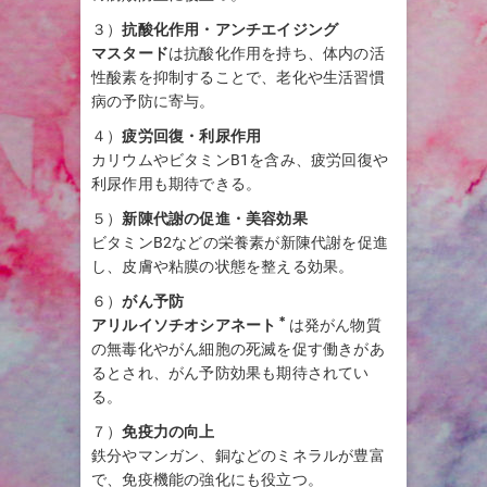
３）
抗酸化作用・アンチエイジング
マスタード
は抗酸化作用を持ち、体内の活
性酸素を抑制することで、老化や生活習慣
病の予防に寄与。
４）
疲労回復・利尿作用
カリウムやビタミンB1を含み、疲労回復や
利尿作用も期待できる。
５）
新陳代謝の促進・美容効果
ビタミンB2などの栄養素が新陳代謝を促進
し、皮膚や粘膜の状態を整える効果。
６）
がん予防
＊
アリルイソチオシアネート
は発がん物質
の無毒化やがん細胞の死滅を促す働きがあ
るとされ、がん予防効果も期待されてい
る。
７）
免疫力の向上
鉄分やマンガン、銅などのミネラルが豊富
で、免疫機能の強化にも役立つ。