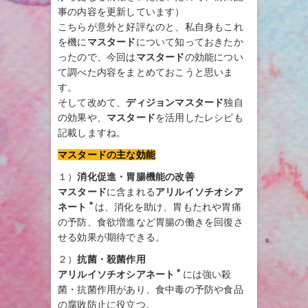
事の内容を更新しています）
こちらが意外と好評なのと、私自身もこれ
を機に
マスタード
について知っておきたか
ったので、今回は
マスタード
の効能につい
て調べた内容をまとめておこうと思いま
す。
そして改めて、
ディジョンマスタード
独自
の効果や、
マスタード
を活用したレシピも
記載しますね。
マスタードの主な効能
１）
消化促進・胃腸機能の改善
マスタード
に含まれる
アリルイソチオシア
＊
ネート
は、消化を助け、胃もたれや胃痛
の予防、食欲増進など胃腸の働きを回復さ
せる効果が期待できる。
２）
抗菌・殺菌作用
＊
アリルイソチオシアネート
には強い殺
菌・抗菌作用があり、食中毒の予防や食品
の腐敗防止に役立つ。