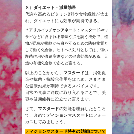
８）
ダイエット・減量効果
代謝を高めるビタミンB群や食物繊維が含ま
れ、ダイエットにも効果が期待できる。
＊アリルイソチオシアネート
：
マスタード
やワ
サビなどに含まれる辛味や涙を誘う成分で、植
物が昆虫や動物から身を守るための防御物質と
して働く化合物。ヒトへの効能としては、強い
殺菌作用や食欲増進などの健康効果がある、天
然の有機化合物であると言える。
以上のことかから、
マスタード
は、消化促
進や抗菌・抗酸化作用をはじめ、さまざま
な健康効果が期待できるスパイスです。
日常の食事に適度に取り入れることで、美
容や健康維持に役立つと言えます。
さて、
マスタード
の効能を理解したところ
で、改めて
ディジョンマスタード
にフォー
カスしてみましょう。
ディジョンマスタード特有の効能について