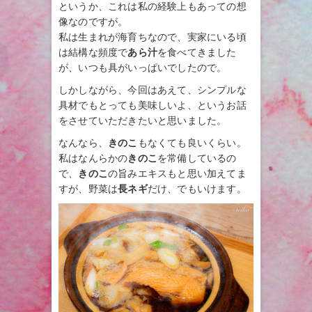
というか、これは私の経験上もあっての想
像なのですが。
私は生まれが海育ちなので、実家にいる頃
は結構な頻度で
あら汁
を食べてきました
が、いつも具がいっぱいでしたので。
しかしながら、今回はあえて、シンプルな
具材でもとっても美味しいよ、というお話
をさせていただきたいと思いました。
なんなら、
きのこ
もなくても良いくらい。
私はなんらかの
きのこ
を常備しているの
で、
きのこ
の旨みエキスもと思い加えてま
すが、野菜は
長ネギ
だけ、でもいけます。