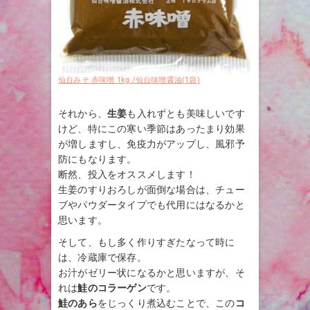
仙台みそ 赤味噌 1kg /仙台味噌醤油(1袋)
それから、
生姜
も入れずとも美味しいです
けど、特にこの寒い季節はあったまり効果
が増しますし、免疫力がアップし、風邪予
防にもなります。
断然、投入をオススメします！
生姜のすりおろしが面倒な場合は、チュー
ブやパウダータイプでも代用にはなるかと
思います。
そして、もし多く作りすぎたなって時に
は、冷蔵庫で保存。
お汁がゼリー状になるかと思いますが、そ
れは
鮭のコラーゲン
です。
鮭のあら
をじっくり煮込むことで、この
コ