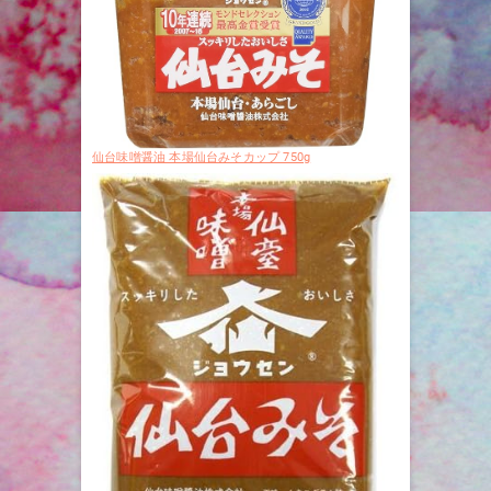
仙台味噌醤油 本場仙台みそカップ 750g