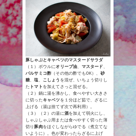
豚しゃぶとキャベツのマスタードサラダ
（１）ボウルに
オリーブ油
、
マスタード
、
バルサミコ酢
（その他の酢でもOK）、
砂
糖
、
塩
、
こしょう
を混ぜ、いちょう切りし
た
トマト
を加えてさっと混ぜる。
（２）鍋に湯を沸かし、食べやすい大きさ
に切った
キャベツ
を１分ほど茹で、ざるに
上げる（湯は捨てず次で再利用）。
（３）（２）の湯に
酒
を加えて弱火にし、
しゃぶしゃぶ用または食べやすく切った薄
切り
豚肉
をほぐしながらゆでる（煮立てな
いように）。色が変わったらざるに上げ