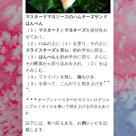
マスタードマヨソースのハムチーズサンド
はんぺん
（１）
マスタード
と
マヨネーズ
を混ぜ合わ
せておく。
（２）
ハム
の上に（１）を塗り、その上に
スライスチーズ
を重ね、斜め半分に切る。
（３）
はんぺん
も斜め半分に切り、さらに
その断面から切り込みを入れ、（２）をは
さみこむ。
（４）フライパンを熱し、
油
をひき、
＊＊
（３）を並べて、こんがりと焼き上げる
＊
。
＊＊＊
オーブントースターやガスコンログリル
にアルミホイルを敷いて焼き上げる方法もあり
♪
以下には、食べ応えある、お
肉
レシピを記
載します。