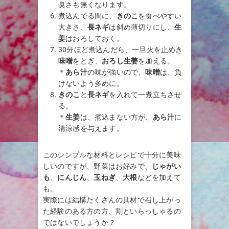
臭さも無くなります。
煮込んでる間に、
きのこ
を食べやすい
大きさ、
長ネギ
は斜め薄切りにし、
生
姜
はおろしておく。
30分ほど煮込んだら、一旦火を止めき
味噌
をとぎ、
おろし生姜
を加える。
＊
あら汁
の味が強いので、
味噌
は、負
けないよう多めに。
きのこ
と
長ネギ
を入れて一煮立ちさせ
る。
＊
生姜
は、煮込まない方が、
あら汁
に
清涼感を与えます。
このシンプルな材料とレシピで十分に美味
しいのですが、野菜はお好みで、
じゃがい
も
、
にんじん
、
玉ねぎ
、
大根
などを加えて
も。
実際には結構たくさんの具材で召し上がっ
た経験のある方の方、割といらっしゃるの
ではないでしょうか？