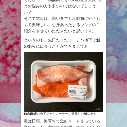
とお悩みの方も多いのではないでしょう
か？
そこで本日は、寒い冬でもお財布にやさし
くて美味しい、心身あったまるレシピのご
紹介をさせていただきたいと思います。
というのも、先日たまたま、デパ地下で
鮭
のあら
に出会うことができまして♪
仙台藤崎
の地下フードコーナーで発見した
鮭のあら
実は日頃、海育ちで魚好き！と言っている