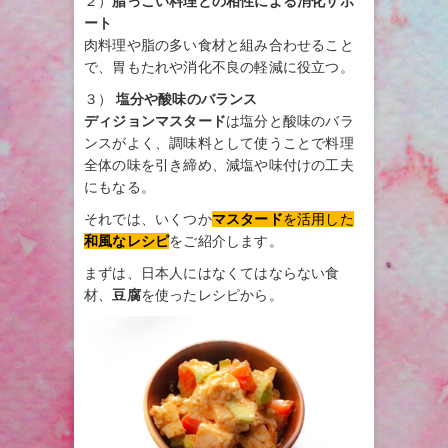
２）
脂っこい料理との相性による消化サポ
ート
肉料理や脂の多い食材と組み合わせること
で、胃もたれや消化不良の軽減に役立つ。
３）
塩分や酸味のバランス
ディジョンマスタード
は塩分と酸味のバラ
ンスがよく、調味料として使うことで料理
全体の味を引き締め、減塩や味付けの工夫
にもなる。
それでは、いくつか
マスタード
を活用した
和風なレシピ
をご紹介します。
まずは、日本人にはなくてはならない食
材、
豆腐
を使ったレシピから。