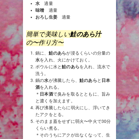
水
適量
味噌
適量
おろし生姜
適量
簡単で美味しい
鮭のあら汁
の〜作り方〜
鍋に、
鮭のあら
が浸るくらいの分量の
水
を入れ、火にかけておく。
ボウルに水と
鮭のあら
を入れ、流水で
洗う。
鍋の
水
が沸騰したら、
鮭のあら
と
日本
酒
を入れる。
＊
日本酒
で臭みを取るとともに、旨み
と濃くを加えます。
再び沸騰したらに弱火にし、浮いてき
たアクをとる。
そのまま蓋をせずに弱火〜中火で30分
くらい煮る。
＊そのうちにアクが出なくなって、生