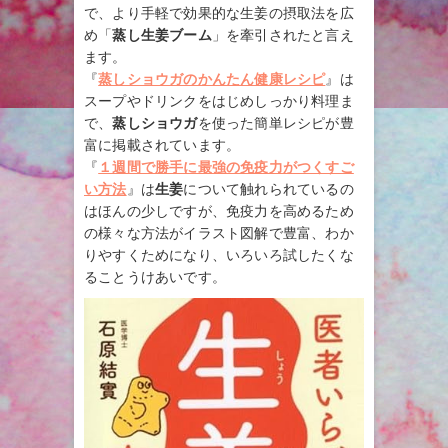
で、より手軽で効果的な生姜の摂取法を広
め「
蒸し生姜ブーム
」を牽引されたと言え
ます。
『
蒸しショウガのかんたん健康レシピ
』は
スープやドリンクをはじめしっかり料理ま
で、
蒸しショウガ
を使った簡単レシピが豊
富に掲載されています。
『
１週間で勝手に最強の免疫力がつくすご
い方法
』は
生姜
について触れられているの
はほんの少しですが、免疫力を高めるため
の様々な方法がイラスト図解で豊富、わか
りやすくためになり、いろいろ試したくな
ることうけあいです。