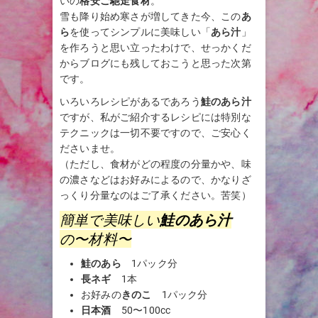
いの
格安ご馳走食材
。
雪も降り始め寒さが増してきた今、この
あ
ら
を使ってシンプルに美味しい「
あら汁
」
を作ろうと思い立ったわけで、せっかくだ
からブログにも残しておこうと思った次第
です。
いろいろレシピがあるであろう
鮭のあら汁
ですが、私がご紹介するレシピには特別な
テクニックは一切不要ですので、ご安心く
ださいませ。
（ただし、食材がどの程度の分量かや、味
の濃さなどはお好みによるので、かなりざ
っくり分量なのはご了承ください。苦笑）
簡単で美味しい
鮭のあら汁
の〜材料〜
鮭のあら
1パック分
長ネギ
1本
お好みの
きのこ
1パック分
日本酒
50〜100cc