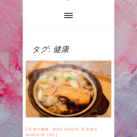
タグ:
健康
④ 体の健康 BODY HEALTH
,
⑤ 衣食住
BASICS OF LIFE