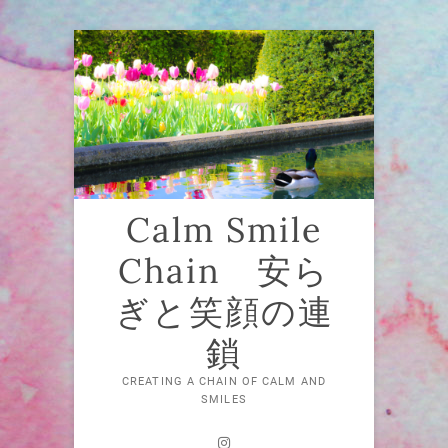
Skip
to
content
Calm Smile
Chain 安ら
ぎと笑顔の連
鎖
CREATING A CHAIN OF CALM AND
SMILES
Instagram