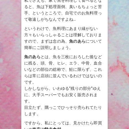
私でさえも、家で魚を料理して食べるとな
ると、魚は下処理面倒、臭いもちょっと苦
手、というところで、自宅でのお魚料理っ
て敬遠しがちなんですよね…
というわけで、魚料理にあまり縁がない
方々もいらっしゃることは理解しておりま
すので、まずは念の為、
魚のあら
について
簡単にご説明しましょう。
魚のあら
とは、魚を三枚におろした後など
に残る、頭、骨、ヒレ、エラ、中骨、血合
いなどの部位の総称で、鮭に限らず、これ
らは常に店頭に並んでいるわけではないの
です。
しかしながら、いわゆる”残りの部分”ゆえ
に、大手スーパーでもお安く販売されま
す。
目立たず、隅っこでひっそり売られてたり
します。
ですから、私にとっては、見かけたら即買