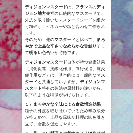
ディジョンマスタード
は、
フランス
の
ディ
ジョン地方
発祥の伝統的な
マスタード
で、
外皮を取り除いたマスタードシードを細か
く粉砕し、ビネガーや塩と合わせて作られ
ます。
そのため、他の
マスタード
と比べて、
まろ
やかで上品な辛さ
で
なめらかな舌触り
そし
て
明るい色合い
が特徴です。
ディジョンマスタード
自体が持つ健康効果
（消化促進、抗酸化作用、血行促進、抗炎
症作用など）は、基本的には一般的な
マス
タード
と共通していますが、
ディジョンマ
スタード
特有の製法や原材料の違いから、
以下のような特徴が挙げられます。
１）
まろやかな辛味による食欲増進効果
種子の外皮を取り除いているため辛み成分
が控えめで、上品な風味が料理の味を引き
立て、食欲を促進しやすい。