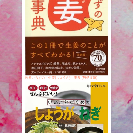
医者いらずの「生姜(しょうが)」事典 (PHP文庫)