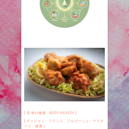
④ 体の健康 BODY HEALTH
ディジョン
、
フランス
、
ブルゴーニュ
、
マスタ
ード
、
健康