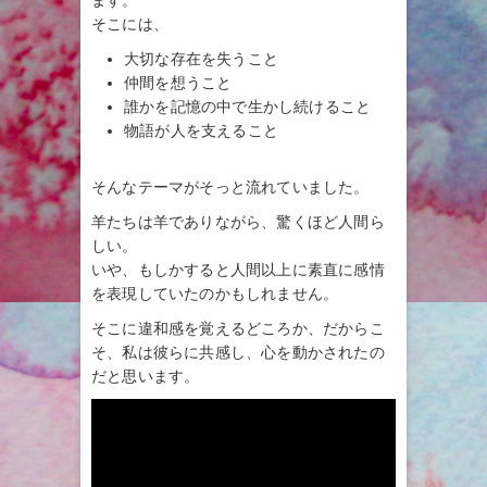
ます。
そこには、
大切な存在を失うこと
仲間を想うこと
誰かを記憶の中で生かし続けること
物語が人を支えること
そんなテーマがそっと流れていました。
羊たちは羊でありながら、驚くほど人間ら
しい。
いや、もしかすると人間以上に素直に感情
を表現していたのかもしれません。
そこに違和感を覚えるどころか、だからこ
そ、私は彼らに共感し、心を動かされたの
だと思います。