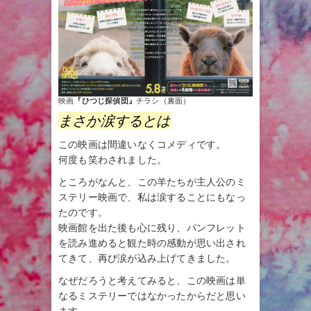
映画
『ひつじ探偵団』
チラシ（裏面）
まさか涙するとは
この映画は間違いなくコメディです。
何度も笑わされました。
ところがなんと、この羊たちが主人公のミ
ステリー映画で、私は涙することにもなっ
たのです。
映画館を出た後も心に残り、パンフレット
を読み進めると観た時の感動が思い出され
てきて、再び涙が込み上げてきました。
なぜだろうと考えてみると、この映画は単
なるミステリーではなかったからだと思い