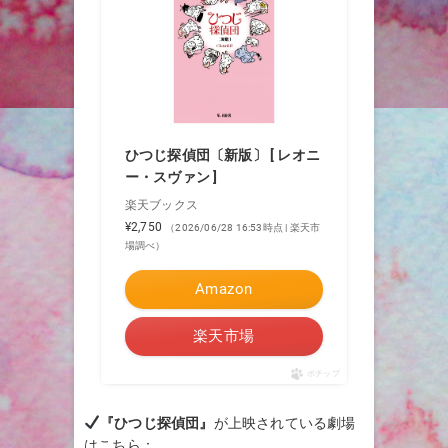
ひつじ探偵団〔新版〕 [ レオニ
ー・スヴァン ]
楽天ブックス
¥2,750
（2026/06/28 16:53時点 | 楽天市
場調べ）
Amazon
楽天市場
ポチップ
『ひつじ探偵団』
が上映されている劇場
はこちら：