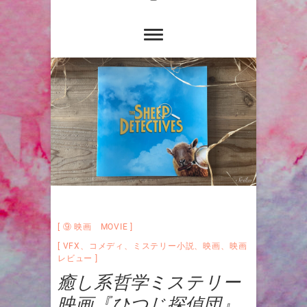
⑨ 映画 MOVIE
VFX
、
コメディ
、
ミステリー小説
、
映画
、
映画
レビュー
癒し系哲学ミステリー
映画『ひつじ探偵団』