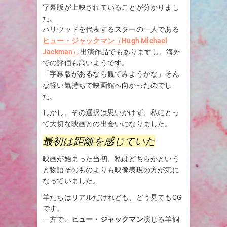
字幕版が上映されていることが分かりまし
た。
ハリウッドを代表するスターの一人である
ヒュー・ジャックマン
（
Hugh Michael
Jackman
）
出演作品でもありますし、海外
での評価も高いようです。
「字幕版があるなら観てみようかな」そん
な軽い気持ちで映画館へ向かったのでし
た。
しかし、その選択は思いがけず、私にとっ
て大切な映画との出会いになりました。
最初は距離を感じていた
映画が始まった当初、私はどちらかという
と物語そのものよりも映像表現の方が気に
なっていました。
羊たちはリアルだけれども、どう見てもCG
です。
一方で、
ヒュー・ジャックマン
演じる羊飼