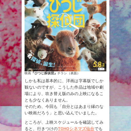
映画
『ひつじ探偵団』
チラシ（表面）
しかも私は基本的に、洋画は字幕版でしか
観ないのですが、こうした作品は地域や劇
場により、吹き替え版のみの上映になるこ
とも少なくありません。
そのため、今回も「自分とはあまり縁のな
い映画だろう」と思い込んでいました。
ところが、上映スケジュールを確認してみ
ると、行きつけの
TOHOシネマズ仙台
でも