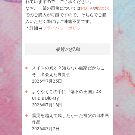
れていますので、ご了承ください。
なお、一部の画像については
PIXTA
や
iStock
でのご購入が可能ですので、そちらでご購
入いただく際にはご連絡不要です。
＊詳細→
プライバシーポリシー
最近の投稿
スイスの異才？知らない画家だからこ
そ、出会えた展覧会
2026年7月25日
ようやくこの手に『落下の王国』4K
UHD & Blu-ray
2026年7月18日
震災を越えて残したかった祖父の日本画
作品
2026年7月7日