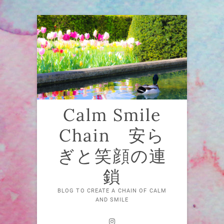
Skip
to
content
Calm Smile
Chain 安ら
ぎと笑顔の連
鎖
BLOG TO CREATE A CHAIN OF CALM
AND SMILE
Instagram