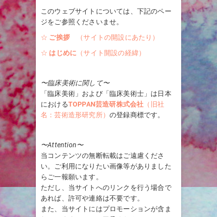
このウェブサイトについては、下記のペー
ジをご参照くださいませ。
☆
ご挨拶
（サイトの開設にあたり）
☆
はじめに
（サイト開設の経緯）
〜臨床美術に関して〜
「臨床美術」および「臨床美術士」は日本
における
TOPPAN芸造研株式会社
（旧社
名：芸術造形研究所）
の登録商標です。
〜Attention〜
当コンテンツの無断転載はご遠慮くださ
い。ご利用になりたい画像等がありました
らご一報願います。
ただし、当サイトへのリンクを行う場合で
あれば、許可や連絡は不要です。
また、当サイトにはプロモーションが含ま