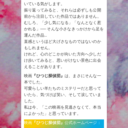
いている気がします。
振り返ってみると、それらは必ずしも公開
前から注目していた作品ではありません。
むしろ、「少し気になる」「なんとなく惹
かれる」── そんな小さなきっかけから足を
運んだ作品…
直感というほど大げさなものではないのか
もしれません。
けれど、心のどこかが向いた方向へ少しだ
け歩いてみると、思いがけない景色に出会
えることがあります。
映画
『ひつじ探偵団』
は、まさにそんな一
本でした。
可愛らしい羊たちのミステリーだと思って
いたら、気づけば笑い、そして涙していま
した。
私は今、「この映画を見逃さなくて、本当
によかった」と思っています。
映画
『
ひつじ探偵団
』
公式ホームページ：