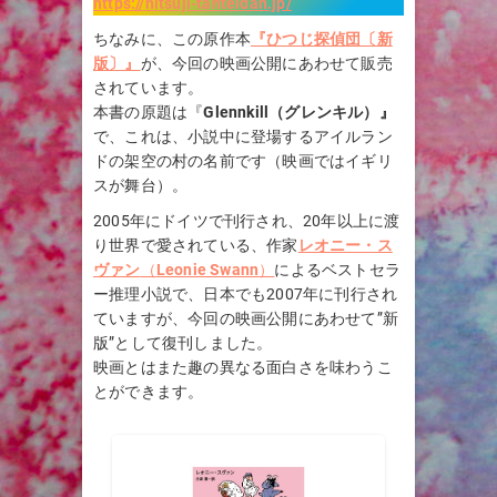
https://hitsuji-tanteidan.jp/
ちなみに、この原作本
『ひつじ探偵団〔新
版〕』
が、今回の映画公開にあわせて販売
されています。
本書の原題は『
Glennkill（グレンキル）』
で、これは、小説中に登場するアイルラン
ドの架空の村の名前です（映画ではイギリ
スが舞台）。
2005年にドイツで刊行され、20年以上に渡
り世界で愛されている、作家
レオニー・ス
ヴァン
（
Leonie Swann
）
によるベストセラ
ー推理小説で、日本でも2007年に刊行され
ていますが、今回の映画公開にあわせて”新
版”として復刊しました。
映画とはまた趣の異なる面白さを味わうこ
とができます。