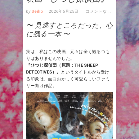
by
Seiko
2026年5月25日
コメントなし
〜 見逃すところだった、心
に残る一本 〜
実は、私はこの映画、元々は全く観るつも
りはありませんでした。
『ひつじ探偵団（原題：THE SHEEP
DETECTIVES）』
というタイトルから受け
る印象は、面白おかしく可愛らしいファミ
リー向け作品。