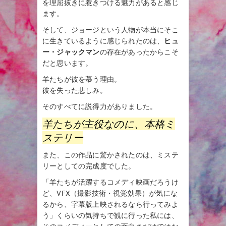
を理屈抜きに惹きつける魅力があると感じ
ます。
そして、ジョージという人物が本当にそこ
に生きているように感じられたのは、
ヒュ
ー・ジャックマン
の存在があったからこそ
だと思います。
羊たちが彼を慕う理由。
彼を失った悲しみ。
そのすべてに説得力がありました。
羊たちが主役なのに、本格ミ
ステリー
また、この作品に驚かされたのは、ミステ
リーとしての完成度でした。
「羊たちが活躍するコメディ映画だろうけ
ど、VFX（撮影技術・視覚効果）が気にな
るから、字幕版上映されるなら行ってみよ
う」くらいの気持ちで観に行った私には、