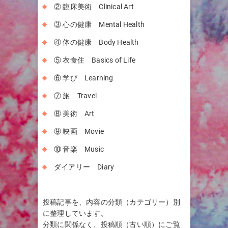
② 臨床美術 Clinical Art
③ 心の健康 Mental Health
④ 体の健康 Body Health
⑤ 衣食住 Basics of Life
⑥ 学び Learning
⑦ 旅 Travel
⑧ 美術 Art
⑨ 映画 Movie
⑩ 音楽 Music
ダイアリー Diary
投稿記事を、内容の分類（カテゴリー）別
に整理しています。
分類に関係なく、投稿順（古い順）にご覧