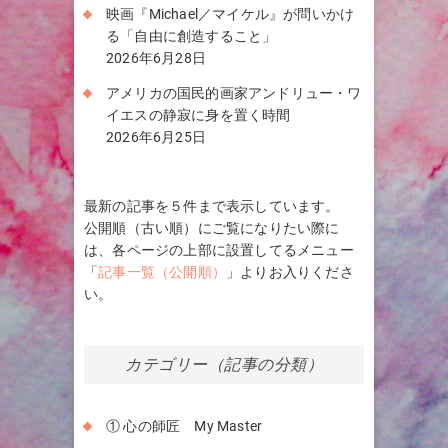
映画『Michael／マイケル』が問いかけ
る「自由に創造すること」
2026年6月28日
アメリカの国民的画家アンドリュー・ワ
イエスの静寂に身を置く時間
2026年6月25日
最新の記事を５件まで表示しています。
公開順（古い順）にご覧になりたい際に
は、各ページの上部に設置してるメニュー
「
記事一覧（公開順）
」よりお入りくださ
い。
カテゴリー（記事の分類）
① 心の師匠 My Master