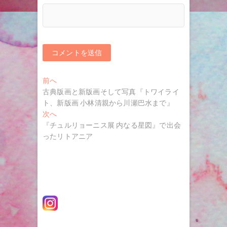
投
過
前へ
去
古典版画と新版画そして写真『トワイライ
稿
の
ト、新版画 小林清親から川瀬巴水まで』
ナ
投
次
次へ
稿:
の
『チュルリョーニス展 内なる星図』で出会
ビ
投
ったリトアニア
ゲ
稿:
ー
シ
ョ
ン