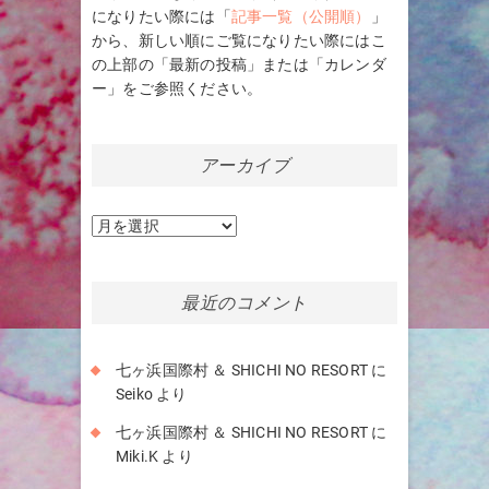
になりたい際には「
記事一覧（公開順）
」
から、新しい順にご覧になりたい際にはこ
の上部の「最新の投稿」または「カレンダ
ー」をご参照ください。
アーカイブ
ア
ー
カ
イ
最近のコメント
ブ
七ヶ浜国際村 ＆ SHICHI NO RESORT
に
Seiko
より
七ヶ浜国際村 ＆ SHICHI NO RESORT
に
Miki.K
より