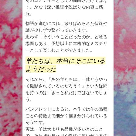
そのコメディーとしての面白さだけではな
く、かなり深い推理小説ばりな内容に感
服。
物語が進むにつれ、散りばめられた伏線や
謎が少しずつ繋がっていきます。
思わず「そういうことだったのか」と唸る
場面もあり、予想以上に本格的なミステリ
ーとして楽しむことができました。
羊たちは、本当にそこにいる
ようだった
それから、「あの羊たちは、一体どうやっ
て撮影されているのだろう？」という疑問
を持つのは、きっと私だけではないでしょ
う。
パンフレットによると、本作では羊の品種
ごとの特徴まで細かく描き分けられている
そうです。
実は、羊は犬よりも品種が多いとのこと
で、それぞれ見た目や性格に違いがあるの