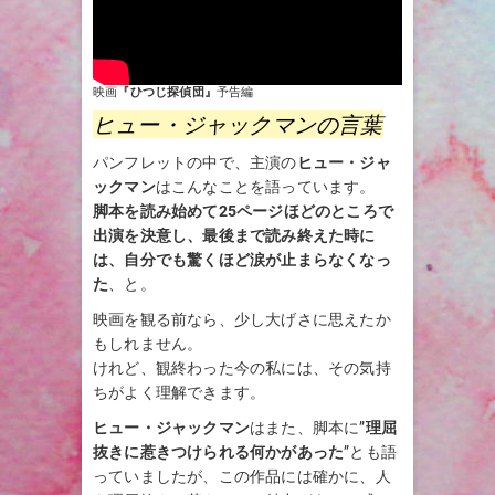
映画
『ひつじ探偵団』
予告編
ヒュー・ジャックマンの言葉
パンフレットの中で、主演の
ヒュー・ジャ
ックマン
はこんなことを語っています。
脚本を読み始めて25ページほどのところで
出演を決意し、最後まで読み終えた時に
は、自分でも驚くほど涙が止まらなくなっ
た
、と。
映画を観る前なら、少し大げさに思えたか
もしれません。
けれど、観終わった今の私には、その気持
ちがよく理解できます。
ヒュー・ジャックマン
はまた、脚本に”
理屈
抜きに惹きつけられる何かがあった
”とも語
っていましたが、この作品には確かに、人