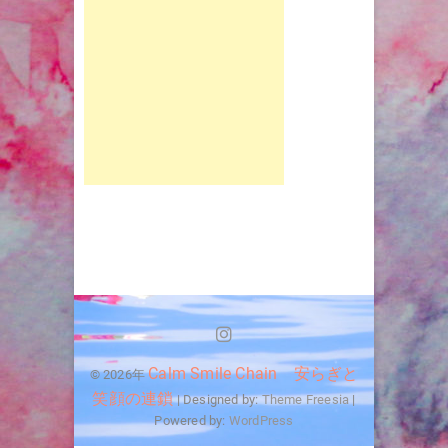
Instagram
Calm Smile Chain 安らぎと
© 2026年
笑顔の連鎖
| Designed by:
Theme Freesia
|
Powered by:
WordPress