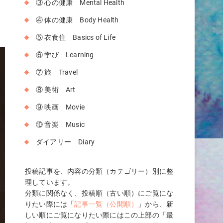
③ 心の健康 Mental Health
④ 体の健康 Body Health
⑤ 衣食住 Basics of Life
⑥ 学び Learning
⑦ 旅 Travel
⑧ 美術 Art
⑨ 映画 Movie
⑩ 音楽 Music
ダイアリー Diary
投稿記事を、内容の分類（カテゴリー）別に整
理しています。
分類に関係なく、投稿順（古い順）にご覧にな
りたい際には「
記事一覧（公開順）
」から、新
しい順にご覧になりたい際にはこの上部の「最