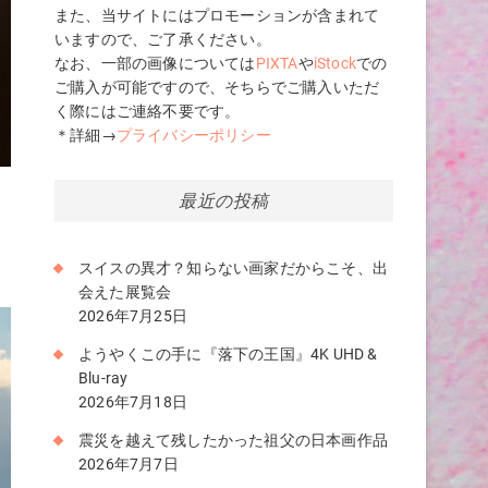
また、当サイトにはプロモーションが含まれて
いますので、ご了承ください。
なお、一部の画像については
PIXTA
や
iStock
での
ご購入が可能ですので、そちらでご購入いただ
く際にはご連絡不要です。
＊詳細→
プライバシーポリシー
最近の投稿
田
スイスの異才？知らない画家だからこそ、出
会えた展覧会
2026年7月25日
ようやくこの手に『落下の王国』4K UHD &
Blu-ray
2026年7月18日
震災を越えて残したかった祖父の日本画作品
2026年7月7日