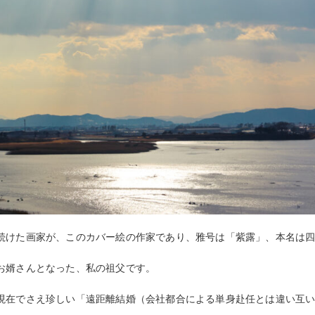
続けた画家が、このカバー絵の作家であり、雅号は「紫露」、本名は
お婿さんとなった、私の祖父です。
現在でさえ珍しい「遠距離結婚（会社都合による単身赴任とは違い互