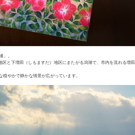
浦」。
地区と下増田（しもますだ）地区にまたがる潟湖で、市内を流れる増
うな穏やかで静かな情景が広がっています。