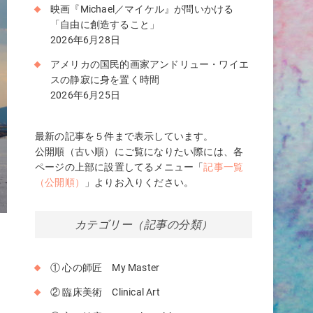
映画『Michael／マイケル』が問いかける
「自由に創造すること」
2026年6月28日
アメリカの国民的画家アンドリュー・ワイエ
スの静寂に身を置く時間
2026年6月25日
最新の記事を５件まで表示しています。
公開順（古い順）にご覧になりたい際には、各
ページの上部に設置してるメニュー「
記事一覧
（公開順）
」よりお入りください。
カテゴリー（記事の分類）
四
① 心の師匠 My Master
② 臨床美術 Clinical Art
い