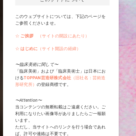
このウェブサイトについては、下記のページを
ご参照くださいませ。
☆
ご挨拶
（サイトの開設にあたり）
☆
はじめに
（サイト開設の経緯）
〜臨床美術に関して〜
「臨床美術」および「臨床美術士」は日本にお
ける
TOPPAN芸造研株式会社
（旧社名：芸術造
形研究所）
の登録商標です。
〜Attention〜
当コンテンツの無断転載はご遠慮ください。ご
利用になりたい画像等がありましたらご一報願
います。
ただし、当サイトへのリンクを行う場合であれ
ば、許可や連絡は不要です。