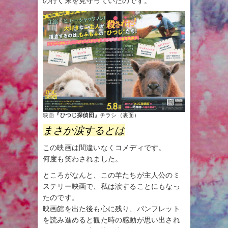
の行く末を見守っていたのです。
映画
『ひつじ探偵団』
チラシ（裏面）
まさか涙するとは
この映画は間違いなくコメディです。
何度も笑わされました。
ところがなんと、この羊たちが主人公のミ
ステリー映画で、私は涙することにもなっ
たのです。
映画館を出た後も心に残り、パンフレット
を読み進めると観た時の感動が思い出され