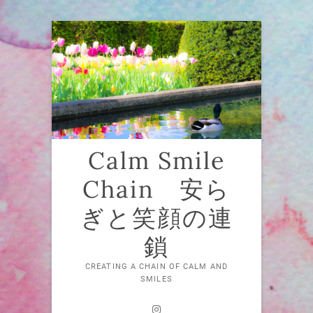
Skip
to
content
Calm Smile
Chain 安ら
ぎと笑顔の連
鎖
CREATING A CHAIN OF CALM AND
SMILES
Instagram