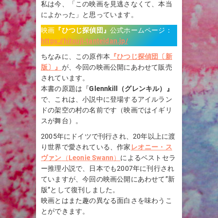
私は今、「この映画を見逃さなくて、本当
によかった」と思っています。
映画
『
ひつじ探偵団
』
公式ホームページ：
https://hitsuji-tanteidan.jp/
ちなみに、この原作本
『ひつじ探偵団〔新
版〕』
が、今回の映画公開にあわせて販売
されています。
本書の原題は『
Glennkill（グレンキル）』
で、これは、小説中に登場するアイルラン
ドの架空の村の名前です（映画ではイギリ
スが舞台）。
2005年にドイツで刊行され、20年以上に渡
り世界で愛されている、作家
レオニー・ス
ヴァン
（
Leonie Swann
）
によるベストセラ
ー推理小説で、日本でも2007年に刊行され
ていますが、今回の映画公開にあわせて”新
版”として復刊しました。
映画とはまた趣の異なる面白さを味わうこ
とができます。