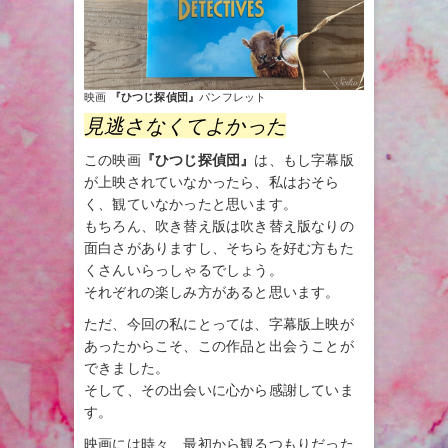
映画
『ひつじ探偵団』
パンフレット
見逃さなくてよかった
この映画
『ひつじ探偵団』
は、もし字幕版
が上映されていなかったら、私はおそら
く、観ていなかったと思います。
もちろん、吹き替え版は吹き替え版なりの
面白さがありますし、そちらを好む方もた
くさんいらっしゃるでしょう。
それぞれの楽しみ方があると思います。
ただ、今回の私にとっては、字幕版上映が
あったからこそ、この作品と出会うことが
できました。
そして、その出会いに心から感謝していま
す。
映画には時々、最初から観るつもりだった