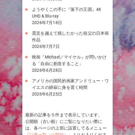
ようやくこの手に『落下の王国』4K
UHD & Blu-ray
2026年7月18日
震災を越えて残したかった祖父の日本画
作品
2026年7月7日
映画『Michael／マイケル』が問いかけ
る「自由に創造すること」
2026年6月28日
アメリカの国民的画家アンドリュー・ワ
イエスの静寂に身を置く時間
2026年6月25日
最新の記事を５件まで表示しています。
公開順（古い順）にご覧になりたい際に
は、各ページの上部に設置してるメニュー
「
記事一覧（公開順）
」よりお入りくださ