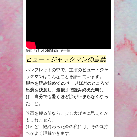
映画
『ひつじ探偵団』
予告編
ヒュー・ジャックマンの言葉
パンフレットの中で、主演の
ヒュー・ジャ
ックマン
はこんなことを語っています。
脚本を読み始めて25ページほどのところで
出演を決意し、最後まで読み終えた時に
は、自分でも驚くほど涙が止まらなくなっ
た
、と。
映画を観る前なら、少し大げさに思えたか
もしれません。
けれど、観終わった今の私には、その気持
ちがよく理解できます。