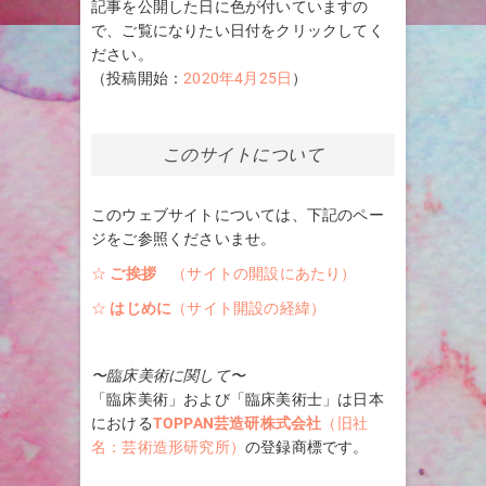
記事を公開した日に色が付いていますの
で、ご覧になりたい日付をクリックしてく
ださい。
（投稿開始：
2020年4月25日
）
このサイトについて
このウェブサイトについては、下記のペー
ジをご参照くださいませ。
☆
ご挨拶
（サイトの開設にあたり）
☆
はじめに
（サイト開設の経緯）
〜臨床美術に関して〜
「臨床美術」および「臨床美術士」は日本
における
TOPPAN芸造研株式会社
（旧社
名：芸術造形研究所）
の登録商標です。