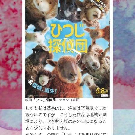
映画
『ひつじ探偵団』
チラシ（表面）
しかも私は基本的に、洋画は字幕版でしか
観ないのですが、こうした作品は地域や劇
場により、吹き替え版のみの上映になるこ
とも少なくありません。
そのため、今回も「自分とはあまり縁のな