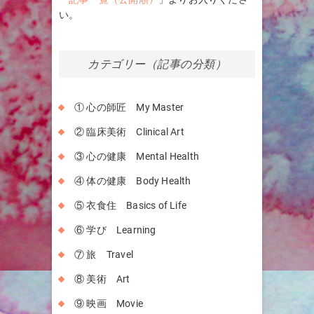
い。
カテゴリー（記事の分類）
① 心の師匠 My Master
② 臨床美術 Clinical Art
③ 心の健康 Mental Health
④ 体の健康 Body Health
⑤ 衣食住 Basics of Life
⑥ 学び Learning
⑦ 旅 Travel
⑧ 美術 Art
⑨ 映画 Movie