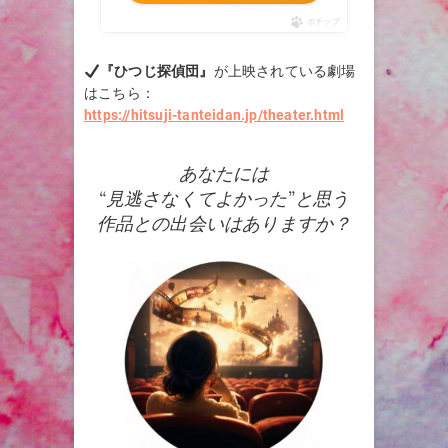
ポチップ
『ひつじ探偵団』
が上映されている劇場
はこちら：
https://hitsuji-tanteidan.jp/theater.html
あなたには
“見逃さなくてよかった”と思う
作品との出会いはありますか？