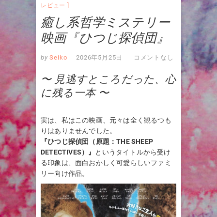
レビュー
癒し系哲学ミステリー
映画『ひつじ探偵団』
by
Seiko
2026年5月25日
コメントなし
〜 見逃すところだった、心
に残る一本 〜
実は、私はこの映画、元々は全く観るつも
りはありませんでした。
『ひつじ探偵団（原題：THE SHEEP
DETECTIVES）』
というタイトルから受け
る印象は、面白おかしく可愛らしいファミ
リー向け作品。