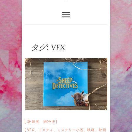
タグ:
VFX
⑨ 映画 MOVIE
VFX
、
コメディ
、
ミステリー小説
、
映画
、
映画