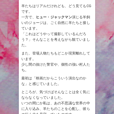
羊たちはリアルだけれども、どう見てもCG
です。
一方で、
ヒュー・ジャックマン
演じる羊飼
いのジョージは、ごく自然に羊たちと接し
ています。
「これはどうやって撮影しているんだろ
う？」そんなことを考えながら観ていまし
た。
また、登場人物たちもどこか現実離れして
います。
少し間の抜けた警官や、個性の強い村人た
ち。
最初は「映画だからこういう演出なのか
な」と感じていました。
ところが、気づけばそんなことは全く気に
ならなくなっていました。
いつの間にか私は、あの不思議な世界の中
に入り込み、羊たちのことを心配し、彼ら