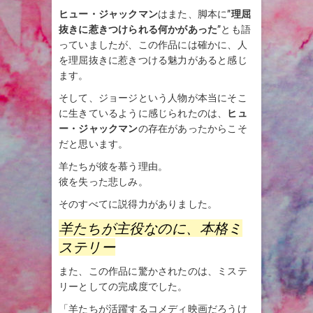
ヒュー・ジャックマン
はまた、脚本に”
理屈
抜きに惹きつけられる何かがあった
”とも語
っていましたが、この作品には確かに、人
を理屈抜きに惹きつける魅力があると感じ
ます。
そして、ジョージという人物が本当にそこ
に生きているように感じられたのは、
ヒュ
ー・ジャックマン
の存在があったからこそ
だと思います。
羊たちが彼を慕う理由。
彼を失った悲しみ。
そのすべてに説得力がありました。
羊たちが主役なのに、本格ミ
ステリー
また、この作品に驚かされたのは、ミステ
リーとしての完成度でした。
「羊たちが活躍するコメディ映画だろうけ