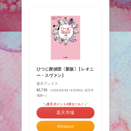
ひつじ探偵団〔新版〕 [ レオニ
ー・スヴァン ]
楽天ブックス
¥2,750
（2026/06/28 16:53時点 | 楽天市
場調べ）
＼楽天ポイント4倍セール！／
楽天市場
Amazon