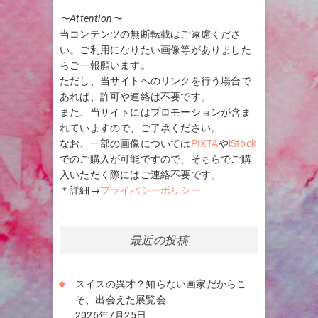
〜Attention〜
当コンテンツの無断転載はご遠慮くださ
い。ご利用になりたい画像等がありました
らご一報願います。
ただし、当サイトへのリンクを行う場合で
あれば、許可や連絡は不要です。
また、当サイトにはプロモーションが含ま
れていますので、ご了承ください。
なお、一部の画像については
PIXTA
や
iStock
でのご購入が可能ですので、そちらでご購
入いただく際にはご連絡不要です。
＊詳細→
プライバシーポリシー
最近の投稿
スイスの異才？知らない画家だからこ
そ、出会えた展覧会
2026年7月25日