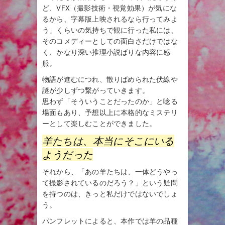
ど、VFX（撮影技術・視覚効果）が気にな
るから、字幕版上映されるなら行ってみよ
う」くらいの気持ちで観に行った私には、
そのコメディーとしての面白さだけではな
く、かなり深い推理小説ばりな内容に感
服。
物語が進むにつれ、散りばめられた伏線や
謎が少しずつ繋がっていきます。
思わず「そういうことだったのか」と唸る
場面もあり、予想以上に本格的なミステリ
ーとして楽しむことができました。
羊たちは、本当にそこにいる
ようだった
それから、「あの羊たちは、一体どうやっ
て撮影されているのだろう？」という疑問
を持つのは、きっと私だけではないでしょ
う。
パンフレットによると、本作では羊の品種