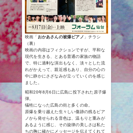
映画「
おかあさんの被爆ピアノ
」チラシ
（裏）
映画の内容はフィクションですが、平和な
現代を生きる、とある普通の家族の物語
で、特に過剰な演出もなく、淡々とした流
れがかえって、親近感もあり、自分の心の
中に静かにさざなみが立っていくのを感じ
ました。
昭和20年8月6日に広島に投下された原子爆
弾。
犠牲になった広島の街と多くの命。
原爆を乗り越えた生々しい傷跡の残るピア
ノから発せられる音色は、温もりと重みが
あるように感じ、その旋律の美しさは私た
ちの胸に確かにメッセージを伝えてくれて