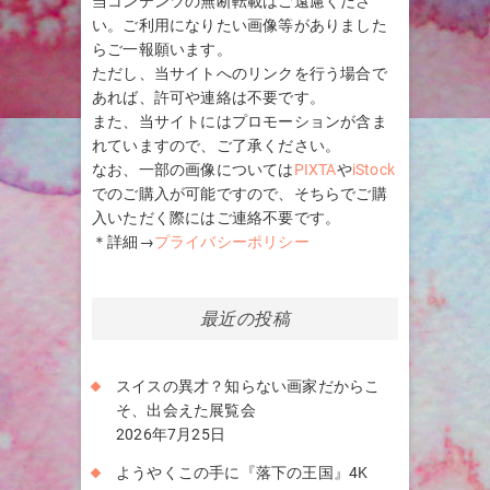
当コンテンツの無断転載はご遠慮くださ
い。ご利用になりたい画像等がありました
らご一報願います。
ただし、当サイトへのリンクを行う場合で
あれば、許可や連絡は不要です。
また、当サイトにはプロモーションが含ま
れていますので、ご了承ください。
なお、一部の画像については
PIXTA
や
iStock
でのご購入が可能ですので、そちらでご購
入いただく際にはご連絡不要です。
＊詳細→
プライバシーポリシー
最近の投稿
スイスの異才？知らない画家だからこ
そ、出会えた展覧会
2026年7月25日
ようやくこの手に『落下の王国』4K