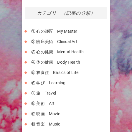
カテゴリー（記事の分類）
① 心の師匠 My Master
② 臨床美術 Clinical Art
③ 心の健康 Mental Health
④ 体の健康 Body Health
⑤ 衣食住 Basics of Life
⑥ 学び Learning
⑦ 旅 Travel
⑧ 美術 Art
⑨ 映画 Movie
⑩ 音楽 Music