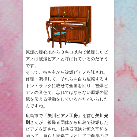
原爆の爆心地から３キロ以内で被爆したピ
アノは被爆ピアノと呼ばれているのだそう
です。
そして、持ち主から被爆ピアノを託され、
修理・調律して、それらを自ら運転する４
トントラックに載せて全国を回り、被爆ピ
アノの音色で、忘れてはならない原爆の記
憶を伝える活動をしているかたがいらした
んですね。
広島市で「
矢川ピアノ工房
」を営む
矢川光
則
さんが、被爆者団体から広島で被爆した
ピアノを託され、核兵器廃絶と恒久平和を
願って、自らも被爆二世としてご自身ので