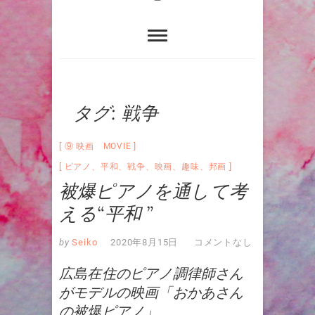
タグ:
戦争
⑨ 映画 MOVIE
ピアノ
、
平和
、
戦争
、
映画
、
趣味
、
邦画
被爆ピアノを通して考
える“平和 ”
by
Seiko
2020年8月15日
コメントなし
広島在住のピアノ調律師さん
がモデルの映画「おかあさん
の被爆ピアノ」