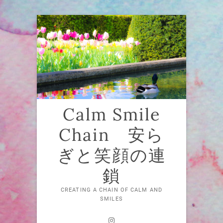
Skip
to
content
Calm Smile
Chain 安ら
ぎと笑顔の連
鎖
CREATING A CHAIN OF CALM AND
SMILES
Instagram