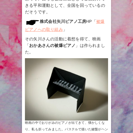
きる平和運動として、全国を回っているの
だそうです。
株式会社矢川ピアノ工房
HP「
被爆
ピアノへの取り組み
」
その矢川さんの活動に着想を得て、映画
「
おかあさんの被爆ピアノ
」は作られまし
た。
映画の中でおりがみのピアノが出てきて、懐かしくな
り、私も折ってみました。パステルで描いた鍵盤がヘン