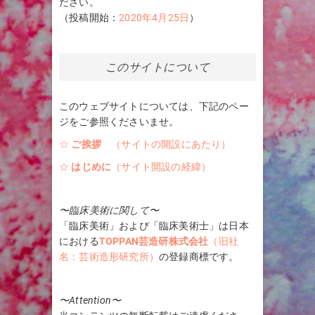
ださい。
（投稿開始：
2020年4月25日
）
このサイトについて
このウェブサイトについては、下記のペー
ジをご参照くださいませ。
☆
ご挨拶
（サイトの開設にあたり）
☆
はじめに
（サイト開設の経緯）
〜臨床美術に関して〜
「臨床美術」および「臨床美術士」は日本
における
TOPPAN芸造研株式会社
（旧社
名：芸術造形研究所）
の登録商標です。
〜Attention〜