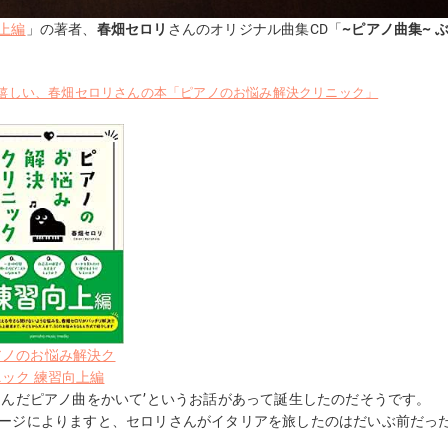
上編
」の著者、
春畑セロリ
さんのオリジナル曲集CD「
~ピアノ曲集~ 
嬉しい、春畑セロリさんの本「ピアノのお悩み解決クリニック」
アノのお悩み解決ク
ック 練習向上編
なんだピアノ曲をかいて’というお話があって誕生したのだそうです。
セージによりますと、セロリさんがイタリアを旅したのはだいぶ前だっ