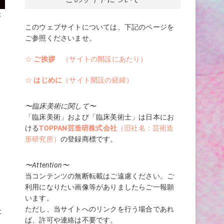
ぶ
このウェブサイトについては、下記のページを
ご参照くださいませ。
☆
ご挨拶
（サイトの開設にあたり）
☆
はじめに
（サイト開設の経緯）
〜臨床美術に関して〜
「臨床美術」および「臨床美術士」は日本にお
ける
TOPPAN芸造研株式会社
（旧社名：芸術造
形研究所）
の登録商標です。
〜Attention〜
当コンテンツの無断転載はご遠慮ください。ご
利用になりたい画像等がありましたらご一報願
います。
ただし、当サイトへのリンクを行う場合であれ
た
ば、許可や連絡は不要です。