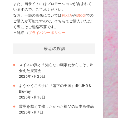
また、当サイトにはプロモーションが含まれて
こ
いますので、ご了承ください。
なお、一部の画像については
PIXTA
や
iStock
での
ご購入が可能ですので、そちらでご購入いただ
く際にはご連絡不要です。
＊詳細→
プライバシーポリシー
最近の投稿
スイスの異才？知らない画家だからこそ、出
会えた展覧会
2026年7月25日
ようやくこの手に『落下の王国』4K UHD &
Blu-ray
2026年7月18日
震災を越えて残したかった祖父の日本画作品
2026年7月7日