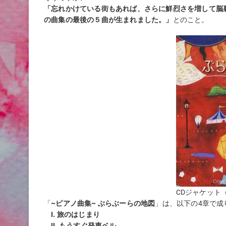
「忘れかけている街もあれば、さらに鮮烈さを増して脳
の曲集の最後の５曲が生まれました。」
とのこと。
CDジャケット
「
~ピアノ曲集~ ぶらぶーらの地図
」は、以下の4章で成
I. 旅のはじまり
II. もうすぐ発車ベル