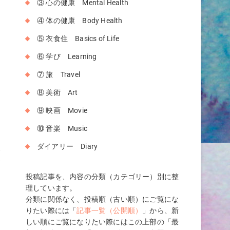
③ 心の健康 Mental Health
④ 体の健康 Body Health
⑤ 衣食住 Basics of Life
⑥ 学び Learning
⑦ 旅 Travel
⑧ 美術 Art
⑨ 映画 Movie
⑩ 音楽 Music
ダイアリー Diary
登
世
投稿記事を、内容の分類（カテゴリー）別に整
理しています。
分類に関係なく、投稿順（古い順）にご覧にな
りたい際には「
記事一覧（公開順）
」から、新
しい順にご覧になりたい際にはこの上部の「最