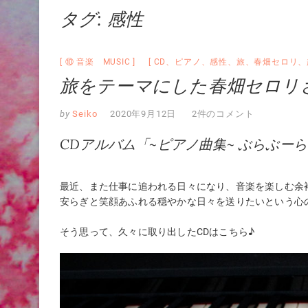
タグ:
感性
⑩ 音楽 MUSIC
CD
、
ピアノ
、
感性
、
旅
、
春畑セロリ
、
旅をテーマにした春畑セロリ
by
Seiko
2020年9月12日
2件のコメント
CDアルバム「~ピアノ曲集~ ぶらぶー
最近、また仕事に追われる日々になり、音楽を楽しむ余
安らぎと笑顔あふれる穏やかな日々を送りたいという心
そう思って、久々に取り出したCDはこちら♪