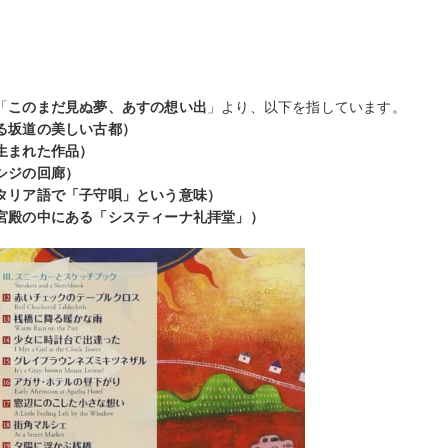
。
「
このまだ見ぬ夢、あすの想い出
」より、以下を指しています。
る坂道の美しい古都）
生まれた作品）
シジの回廊）
タリア語で「子守唄」という意味）
宮殿の中にある「システィーナ礼拝堂」）