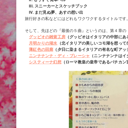
III. スニーカーとスケッチブック
IV. まだ見ぬ夢、あすの想い出
旅行好きの私などにはどれもワクワクするタイトルです
そして、先ほどの『最後の５曲』というのは、第４章の
グッビオの雑貨工房
（グッピオはイタリアの中部にあ
月明かりの湖水
（北イタリアの美しいコモ湖を想って
薄紅色の回廊
（夕日に染まるイタリアの有名な町アッ
ニンナナンナ・ディ・ブレーシャ
（ニンナナンナはイ
システィーナ幻想
（ローマ教皇の皇帝であるバチカン