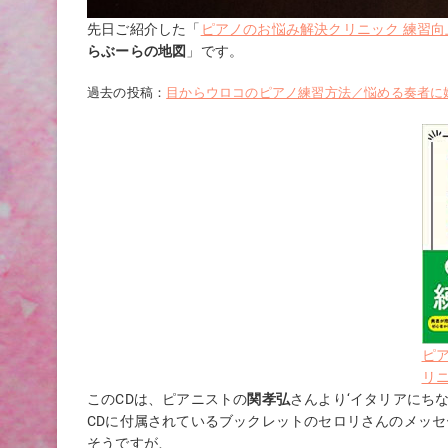
先日ご紹介した「
ピアノのお悩み解決クリニック 練習向
らぶーらの地図
」です。
過去の投稿：
目からウロコのピアノ練習方法／悩める奏者に
ピ
リニ
このCDは、ピアニストの
関孝弘
さんより‘イタリアにち
CDに付属されているブックレットのセロリさんのメッ
そうですが、