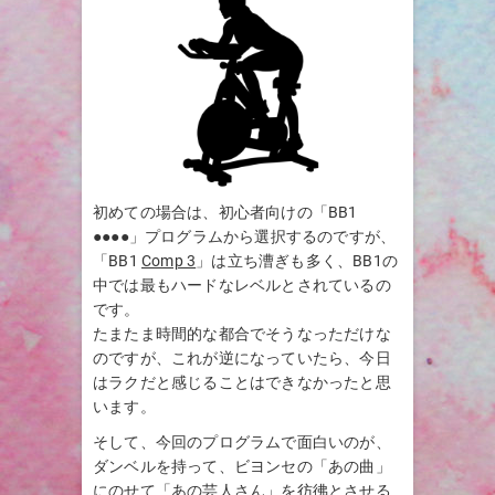
初めての場合は、初心者向けの「BB1
●●●●」プログラムから選択するのですが、
「BB1
Comp 3
」は立ち漕ぎも多く、BB1の
中では最もハードなレベルとされているの
です。
たまたま時間的な都合でそうなっただけな
のですが、これが逆になっていたら、今日
はラクだと感じることはできなかったと思
います。
そして、今回のプログラムで面白いのが、
ダンベルを持って、ビヨンセの「あの曲」
にのせて「あの芸人さん」を彷彿とさせる