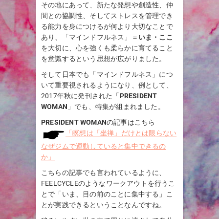
その地にあって、新たな発想や創造性、仲
間との協調性、そしてストレスを管理でき
る能力を身につけるが何より大切なことで
あり、「マインドフルネス」＝
いま・ここ
を大切に、心を強くも柔らかに育てること
を意識するという思想が広がりました。
そして日本でも「マインドフルネス」につ
いて重要視されるようになり、例として、
2017年秋に発刊された「
PRESIDENT
WOMAN
」でも、特集が組まれました。
PRESIDENT WOMAN
の記事はこちら
「瞑想は「坐禅」だけとは限らない
なぜジムで運動していると集中できるの
か」
こちらの記事でも言われているように、
FEELCYCLEのようなワークアウトを行うこ
とで「いま、目の前のことに集中する」こ
とが実践できるということなんですね。