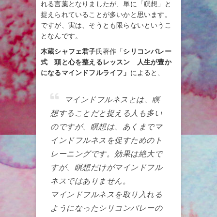
れる言葉となりましたが、単に「瞑想」と
捉えられていることが多いかと思います。
ですが、実は、そうとも限らないというこ
となんです。
木蔵シャフェ君子
氏著作「
シリコンバレー
式 頭と心を整えるレッスン 人生が豊か
になるマインドフルライフ」
によると、
マインドフルネスとは、瞑
想することだと捉える人も多い
のですが、瞑想は、あくまでマ
インドフルネスを促すためのト
レーニングです。効果は絶大で
すが、瞑想だけがマインドフル
ネスではありません。
マインドフルネスを取り入れる
ようになったシリコンバレーの