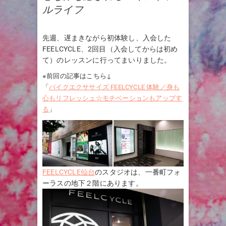
ルライフ
先週、遅まきながら初体験し、入会した
FEELCYCLE、2回目（入会してからは初め
て）のレッスンに行ってまいりました。
※前回の記事はこちら↓
「
バイクエクササイズ FEELCYCLE 体験／身も
心もリフレッシュ☆モチベーションもアップす
る
」
FEELCYCLE仙台
のスタジオは、一番町フォ
ーラスの地下２階にあります。