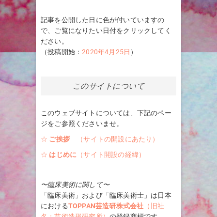
記事を公開した日に色が付いていますの
で、ご覧になりたい日付をクリックしてく
ださい。
（投稿開始：
2020年4月25日
）
このサイトについて
このウェブサイトについては、下記のペー
ジをご参照くださいませ。
☆
ご挨拶
（サイトの開設にあたり）
☆
はじめに
（サイト開設の経緯）
〜臨床美術に関して〜
「臨床美術」および「臨床美術士」は日本
における
TOPPAN芸造研株式会社
（旧社
名：芸術造形研究所）
の登録商標です。