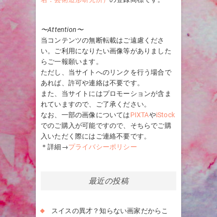
〜Attention〜
当コンテンツの無断転載はご遠慮くださ
い。ご利用になりたい画像等がありました
らご一報願います。
ただし、当サイトへのリンクを行う場合で
あれば、許可や連絡は不要です。
また、当サイトにはプロモーションが含ま
れていますので、ご了承ください。
なお、一部の画像については
PIXTA
や
iStock
でのご購入が可能ですので、そちらでご購
入いただく際にはご連絡不要です。
＊詳細→
プライバシーポリシー
最近の投稿
スイスの異才？知らない画家だからこ