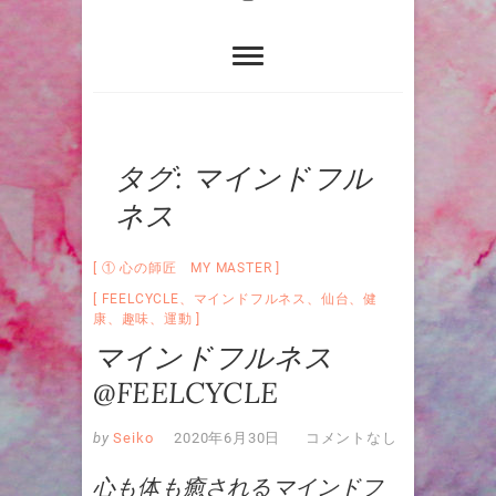
タグ:
マインドフル
ネス
① 心の師匠 MY MASTER
FEELCYCLE
、
マインドフルネス
、
仙台
、
健
康
、
趣味
、
運動
マインドフルネス
@FEELCYCLE
by
Seiko
2020年6月30日
コメントなし
心も体も癒されるマインドフ