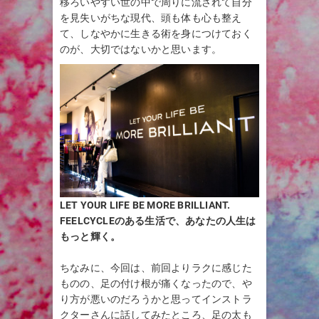
移ろいやすい世の中で周りに流されて自分
を見失いがちな現代、頭も体も心も整え
て、しなやかに生きる術を身につけておく
のが、大切ではないかと思います。
LET YOUR LIFE BE MORE BRILLIANT.
FEELCYCLEのある生活で、あなたの人生は
もっと輝く。
ちなみに、今回は、前回よりラクに感じた
ものの、足の付け根が痛くなったので、や
り方が悪いのだろうかと思ってインストラ
クターさんに話してみたところ、足の太も