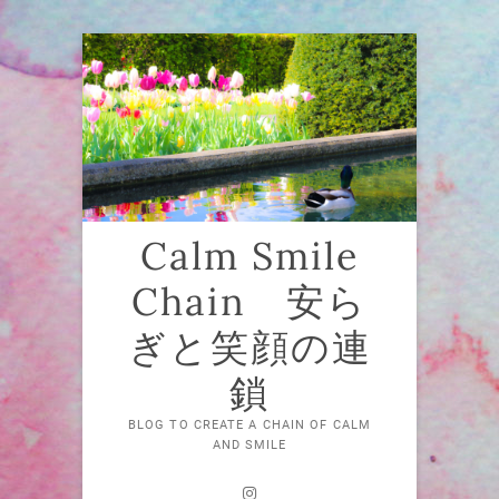
Skip
to
content
Calm Smile
Chain 安ら
ぎと笑顔の連
鎖
BLOG TO CREATE A CHAIN OF CALM
AND SMILE
Instagram