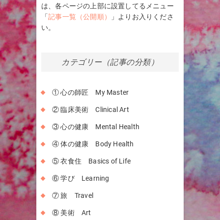
は、各ページの上部に設置してるメニュー
「
記事一覧（公開順）
」よりお入りくださ
い。
カテゴリー（記事の分類）
① 心の師匠 My Master
② 臨床美術 Clinical Art
③ 心の健康 Mental Health
④ 体の健康 Body Health
⑤ 衣食住 Basics of Life
⑥ 学び Learning
⑦ 旅 Travel
⑧ 美術 Art