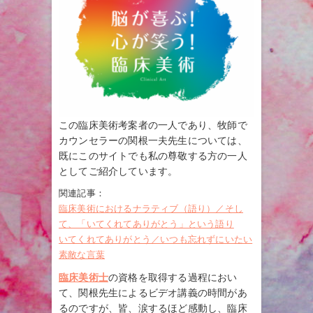
この臨床美術考案者の一人であり、牧師で
カウンセラーの関根一夫先生については、
既にこのサイトでも私の尊敬する方の一人
としてご紹介しています。
関連記事：
臨床美術におけるナラティブ（語り）／そし
て、「いてくれてありがとう」という語り
いてくれてありがとう／いつも忘れずにいたい
素敵な言葉
臨床美術士
の資格を取得する過程におい
て、関根先生によるビデオ講義の時間があ
るのですが、皆、涙するほど感動し、臨床