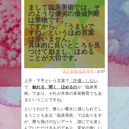
まして臨床美術では、そ
のような優劣の価値判断
は禁物です。
ですから、「うまいで
すね」というほめ言葉
は使いません。
具体的に良いところを見
つけて励まし、ほめる
ことが大切です。
「
改訂新版 臨床美術
」p.37
上手・下手という言葉で
「評価」しない
で、
触れる
、
聞く
、
ほめるの
が「臨床美
術」であり、それが本来の美術教育でもあ
るということですね。
というわけで、難しい響きに感じられてし
まうこともある「臨床美術」ではあります
が、勝ち負けのないアート、誰にでも楽し
んでいただけるものであり、変化の激しい