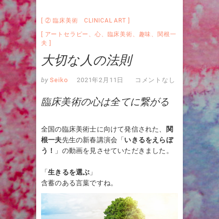
② 臨床美術 CLINICAL ART
アートセラピー
、
心
、
臨床美術
、
趣味
、
関根一
夫
大切な人の法則
by
Seiko
2021年2月11日
コメントなし
臨床美術の心は全てに繋がる
全国の臨床美術士に向けて発信された、
関
根一夫
先生の新春講演会「
いきるをえらぼ
う！
」の動画を見させていただきました。
「
生きるを選ぶ
」
含蓄のある言葉ですね。