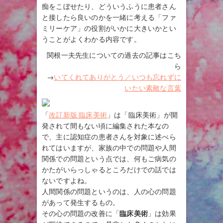
痴をこぼせたり、どういうふうに患者さん
と接したら良いのかを一緒に考える「ファ
ミリーケア」の役割がいかに大きいかとい
うことがよくわかる内容です。
関根一夫先生についての過去の記事はこち
ら
→
いてくれてありがとう／いつも忘れずに
いたい素敵な言葉
「
改訂新版 臨床美術
」は「臨床美術」が開
発されて間もない頃に編集された本なの
で、主に認知症の患者さんを対象に述べら
れてはいますが、家族の中での問題や人間
関係での問題という点では、何もご病気の
かたがいらっしゃるところだけでの話では
ないですよね。
人間関係の問題というのは、人の心の問題
があって発生するもの。
その心の問題の改善に「
臨床美術
」は効果