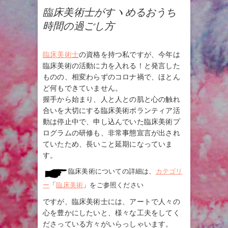
臨床美術士がすヽめるおうち
時間の過ごし方
臨床美術士
の資格を持つ私ですが、今年は
臨床美術の活動に力を入れる！と発言した
ものの、相変わらずのコロナ禍で、ほとん
ど何もできていません。
握手から始まり、人と人との肌と心の触れ
合いを大切にする臨床美術ボランティア活
動は停止中で、申し込んでいた臨床美術プ
ログラムの研修も、非常事態宣言が出され
ていたため、長いこと延期になっていま
す。
臨床美術についての詳細は、
カテゴリ
ー
「
臨床美術
」をご参照ください
ですが、臨床美術士には、アートで人々の
心を豊かにしたいと、様々な工夫をしてく
ださっている方々がいらっしゃいます。