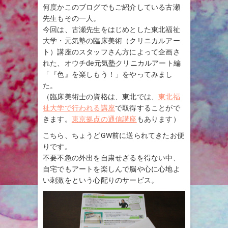
何度かこのブログでもご紹介している古瀬
先生もその一人。
今回は、古瀬先生をはじめとした東北福祉
大学・元気塾の臨床美術（クリニカルアー
ト）講座のスタッフさん方によって企画さ
れた、オウチde元気塾クリニカルアート編
「『色』を楽しもう！」をやってみまし
た。
（臨床美術士の資格は、東北では、
東北福
祉大学で行われる講座
で取得することがで
きます。
東京拠点の通信講座
もあります）
こちら、ちょうどGW前に送られてきたお便
りです。
不要不急の外出を自粛せざるを得ない中、
自宅でもアートを楽しんで脳や心に心地よ
い刺激をという心配りのサービス。