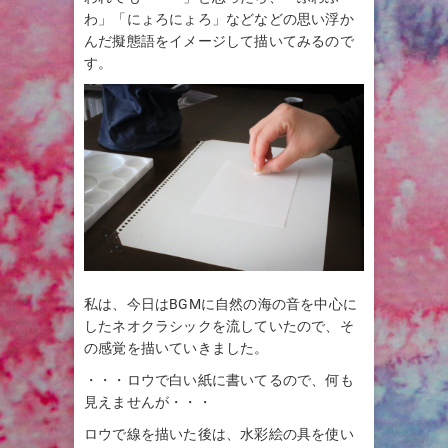
わ」「にょろにょろ」などなどの思い浮か
んだ擬態語をイメージして描いてみるので
す。
私は、今日はBGMに自然の海の音を中心に
したネオクラシックを流していたので、そ
の感覚を描いていきました。
・・・ロウで白い紙に書いてるので、何も
見えませんが・・・
ロウで線を描いた後は、水彩絵の具を使い