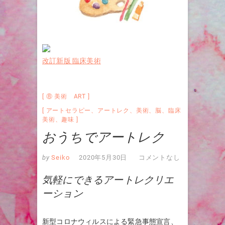
改訂新版 臨床美術
⑧ 美術 ART
アートセラピー
、
アートレク
、
美術
、
脳
、
臨床
美術
、
趣味
おうちでアートレク
by
Seiko
2020年5月30日
コメントなし
気軽にできるアートレクリエ
ーション
新型コロナウィルスによる緊急事態宣言、