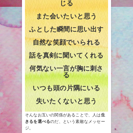
じる
また会いたいと思う
ふとした瞬間に思い出す
自然な笑顔でいられる
話を真剣に聞いてくれる
何気ない一言が胸に刺さ
る
いつも頭の片隅にいる
失いたくないと思う
そんなお互いの関係があることで、人は
生
きるを選べる
のだ、という素敵なメッセー
ジ。