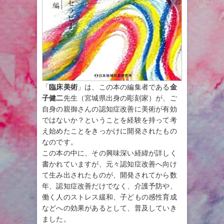
「
臨床美術
」は、この本の編集者である
金
子健二
先生（宮城県出身の彫刻家）が、ご
自身の親御さんの認知症改善に美術が有効
ではないか？ということを経験を持って考
え始めたことをきっかけに開発されたもの
なのです。
この本の中に、その興味深い経緯が詳しく
書かれていますが、元々認知症改善へ向け
て生み出されたものが、開発されてから数
年、認知症改善だけでなく、介護予防や、
働く人のストレス緩和、子どもの感性育成
などへの効果があるとして、普及していき
ました。