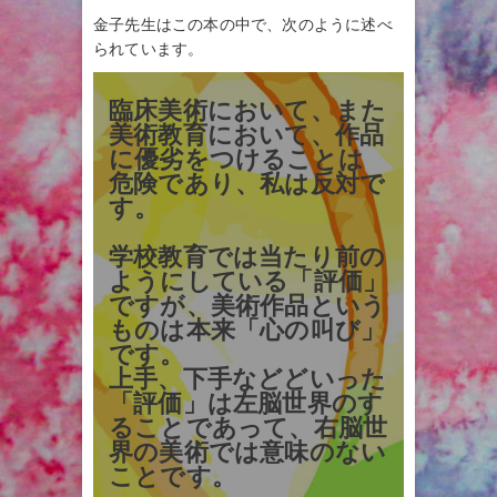
金子先生はこの本の中で、次のように述べ
られています。
臨床美術において、また
美術教育において、作品
に優劣をつけることは
危険であり、私は反対で
す。
学校教育では当たり前の
ようにしている「評価」
ですが、美術作品という
ものは本来「心の叫び」
です。
上手、下手などどいった
「評価」は左脳世界のす
ることであって、右脳世
界の美術では意味のない
ことです。