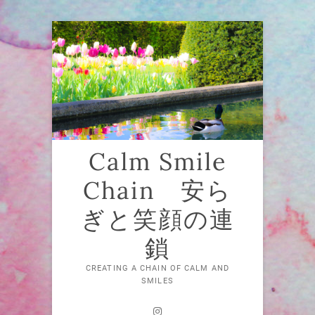
Skip
to
content
Calm Smile
Chain 安ら
ぎと笑顔の連
鎖
CREATING A CHAIN OF CALM AND
SMILES
Instagram