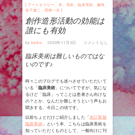
アートセラピー
、
本
、
美術
、
臨床美術
、
趣味
、
金子健二
、
関根一夫
創作造形活動の効能は
誰にも有効
by
Seiko
2020年11月3日
コメントなし
臨床美術は難しいものではな
いのです♪
時々このブログでも述べさせていただいて
いる「
臨床美術
」についてですが、気にな
るけど「臨床」ってことは患者さん向けな
の？とか、なんだか難しそうという声もお
聞きする、今日この頃です。
以前ちょとだけご紹介しました「
改訂新版
臨床美術
」という本、こちらは臨床美術を
知っていただくものとして、一般向けに刊