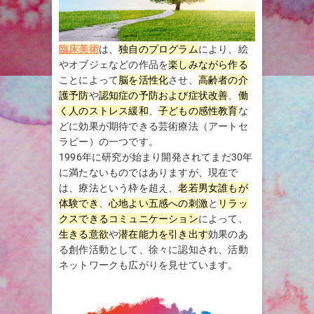
臨床美術
は、
独自のプログラム
により、絵
やオブジェなどの作品を
楽しみながら作る
ことによって
脳を活性化
させ、
高齢者の介
護予防
や
認知症の予防および症状改善
、
働
く人のストレス緩和
、
子どもの感性教育
な
どに効果が期待できる芸術療法（アートセ
ラピー）の一つです。
1996年に研究が始まり開発されてまだ30年
に満たないものではありますが、現在で
は、療法という枠を超え、
老若男女誰もが
体験でき
、
心地よい五感への刺激
と
リラッ
クスできるコミュニケーション
によって、
生きる意欲
や
潜在能力を引き出す
効果のあ
る創作活動として、徐々に認知され、活動
ネットワークも広がりを見せています。