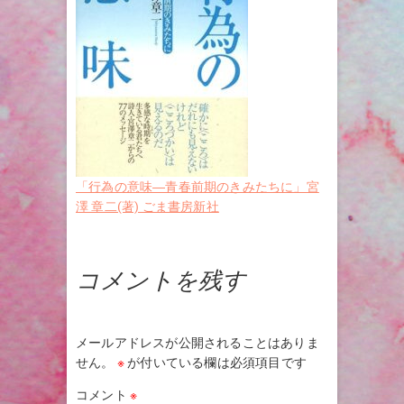
「行為の意味―青春前期のきみたちに」宮
澤 章二(著) ごま書房新社
コメントを残す
メールアドレスが公開されることはありま
せん。
※
が付いている欄は必須項目です
コメント
※