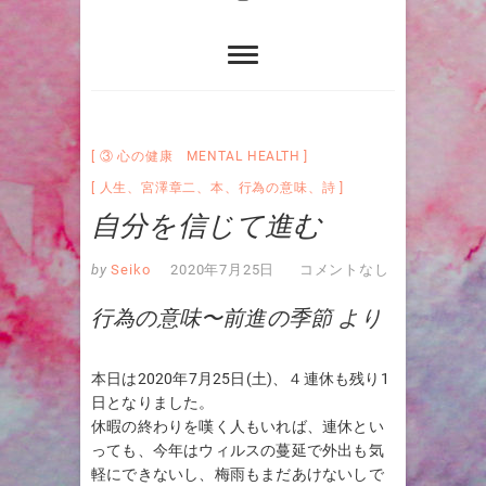
③ 心の健康 MENTAL HEALTH
人生
、
宮澤章二
、
本
、
行為の意味
、
詩
自分を信じて進む
by
Seiko
2020年7月25日
コメントなし
行為の意味〜前進の季節 より
本日は2020年7月25日(土)、４連休も残り1
日となりました。
休暇の終わりを嘆く人もいれば、連休とい
っても、今年はウィルスの蔓延で外出も気
軽にできないし、梅雨もまだあけないしで