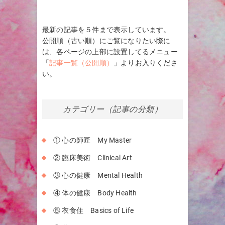
最新の記事を５件まで表示しています。
公開順（古い順）にご覧になりたい際に
は、各ページの上部に設置してるメニュー
「
記事一覧（公開順）
」よりお入りくださ
い。
カテゴリー（記事の分類）
① 心の師匠 My Master
② 臨床美術 Clinical Art
③ 心の健康 Mental Health
④ 体の健康 Body Health
⑤ 衣食住 Basics of Life