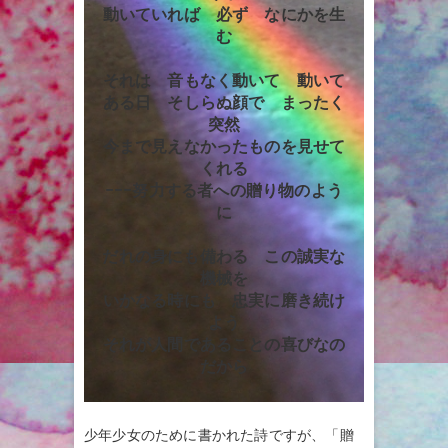
動いていれば 必ず なにかを生
む
それは 音もなく動いて 動いて
ある日 そしらぬ顔で まったく
突然
今まで見えなかったものを見せて
くれる
−−−努力する者への贈り物のよう
に
だれの身にも備わる この誠実な
機械を
いかなる時にも 忠実に磨き続け
よう
それが人間であることの喜びなの
だから
少年少女のために書かれた詩ですが、「贈