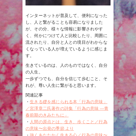
インターネットが普及して、便利になった
し、人と繋がることも容易になりました
が、その分、様々な情報に影響されやす
く、何かにつけて人と比較したり、周囲に
流されたり、自分と人との境目がわからな
くなっている人が増えているように感じま
す。
生きているのは、人のものではなく、自分
の人生。
一歩ずつでも、自分を信じて歩むこと、そ
れが、尊い人生に繋がると思います。
関連記事
・
生きる礎を感じられる本「行為の意味」
／宮澤章二氏著作の詩集「行為の意味 ―青
春前期のきみたちに」
・
人間の原点とは、生き、歩くこと／行為
の意味〜出発の季節 より
・
強くあたたかく生きる心／行為の意味〜