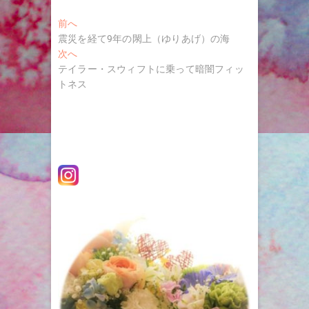
投
過
前へ
去
震災を経て9年の閖上（ゆりあげ）の海
稿
の
次
次へ
ナ
投
の
テイラー・スウィフトに乗って暗闇フィッ
稿:
投
トネス
ビ
稿:
ゲ
ー
シ
ョ
ン