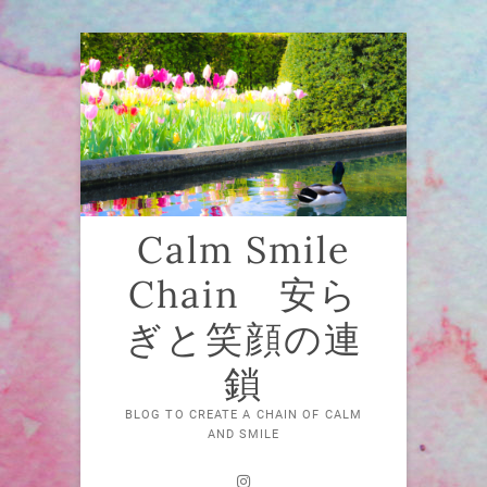
Skip
to
content
Calm Smile
Chain 安ら
ぎと笑顔の連
鎖
BLOG TO CREATE A CHAIN OF CALM
AND SMILE
Instagram