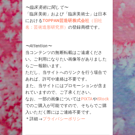
〜臨床美術に関して〜
「臨床美術」および「臨床美術士」は日本
における
TOPPAN芸造研株式会社
（旧社
名：芸術造形研究所）
の登録商標です。
〜Attention〜
当コンテンツの無断転載はご遠慮くださ
い。ご利用になりたい画像等がありました
らご一報願います。
ただし、当サイトへのリンクを行う場合で
あれば、許可や連絡は不要です。
また、当サイトにはプロモーションが含ま
れていますので、ご了承ください。
なお、一部の画像については
PIXTA
や
iStock
でのご購入が可能ですので、そちらでご購
入いただく際にはご連絡不要です。
＊詳細→
プライバシーポリシー