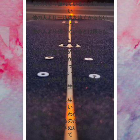
他の人より優れているとは限らな
い
他の人より一歩後を歩くからとい
って
他の人より劣っているとは限らな
い
自分の目標を定めて歩き出したの
だから
自分の一歩をしっかりと信じて進
もう
−−−その決意が 最後まで歩く力
を生む
出発点には＜人生＞など まだな
い
到着点にこそ わが＜人生＞はあ
るのだ
歩きつづけ生きぬいた尊い証とし
て