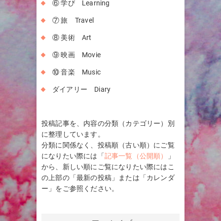
⑥ 学び Learning
⑦ 旅 Travel
⑧ 美術 Art
⑨ 映画 Movie
⑩ 音楽 Music
ダイアリー Diary
投稿記事を、内容の分類（カテゴリー）別
に整理しています。
分類に関係なく、投稿順（古い順）にご覧
になりたい際には「
記事一覧（公開順）
」
から、新しい順にご覧になりたい際にはこ
の上部の「最新の投稿」または「カレンダ
ー」をご参照ください。