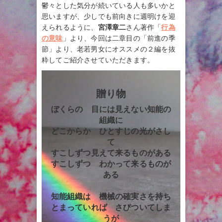
鬱々とした気分が続いている人も多いかと
思いますが、少しでも前向きに週明けを迎
えられるように、
宮澤章二
さん著作「
行為
の意味
」より、今回は二章目の「前進の季
節」より、老若男女にオススメの２編を抜
粋してご紹介させていただきます。
贈り物
ぼくらの 目には見えない知能の
組織に
どこからか ひとすじの光がさし
て
すこしずつ見えて来るものがある
すこしずつ わかって来るものが
ある
知能組織は 機械の確実さを持ち
とまっていれば さびついてしま
うが