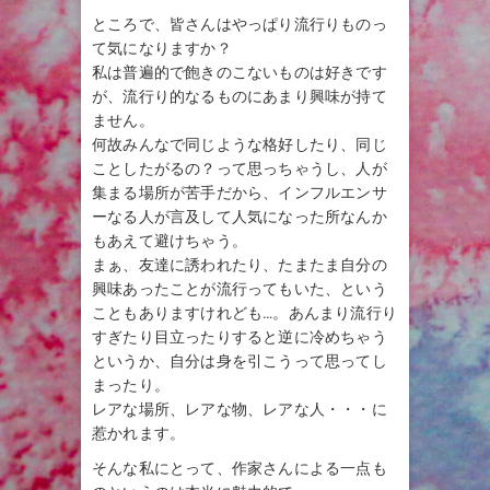
ところで、皆さんはやっぱり流行りものっ
て気になりますか？
私は普遍的で飽きのこないものは好きです
が、流行り的なるものにあまり興味が持て
ません。
何故みんなで同じような格好したり、同じ
ことしたがるの？って思っちゃうし、人が
集まる場所が苦手だから、インフルエンサ
ーなる人が言及して人気になった所なんか
もあえて避けちゃう。
まぁ、友達に誘われたり、たまたま自分の
興味あったことが流行ってもいた、という
こともありますけれども…。あんまり流行り
すぎたり目立ったりすると逆に冷めちゃう
というか、自分は身を引こうって思ってし
まったり。
レアな場所、レアな物、レアな人・・・に
惹かれます。
そんな私にとって、作家さんによる一点も