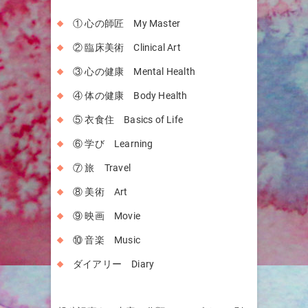
① 心の師匠 My Master
② 臨床美術 Clinical Art
③ 心の健康 Mental Health
④ 体の健康 Body Health
⑤ 衣食住 Basics of Life
⑥ 学び Learning
⑦ 旅 Travel
⑧ 美術 Art
⑨ 映画 Movie
⑩ 音楽 Music
ダイアリー Diary