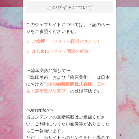
このサイトについて
このウェブサイトについては、下記のペー
ジをご参照くださいませ。
☆
ご挨拶
（サイトの開設にあたり）
☆
はじめに
（サイト開設の経緯）
〜臨床美術に関して〜
「臨床美術」および「臨床美術士」は日本
における
TOPPAN芸造研株式会社
（旧社
名：芸術造形研究所）
の登録商標です。
〜Attention〜
当コンテンツの無断転載はご遠慮くださ
い。ご利用になりたい画像等がありました
らご一報願います。
ただし、当サイトへのリンクを行う場合で