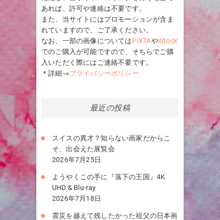
あれば、許可や連絡は不要です。
また、当サイトにはプロモーションが含ま
れていますので、ご了承ください。
なお、一部の画像については
PIXTA
や
iStock
でのご購入が可能ですので、そちらでご購
入いただく際にはご連絡不要です。
＊詳細→
プライバシーポリシー
最近の投稿
スイスの異才？知らない画家だからこ
そ、出会えた展覧会
2026年7月25日
ようやくこの手に『落下の王国』4K
UHD & Blu-ray
2026年7月18日
震災を越えて残したかった祖父の日本画