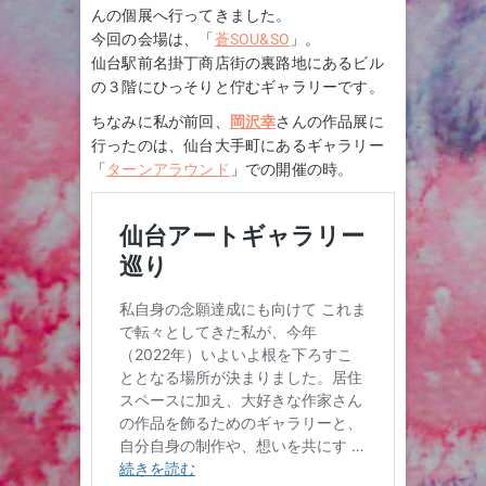
んの個展へ行ってきました。
今回の会場は、「
蒼SOU&SO
」。
仙台駅前名掛丁商店街の裏路地にあるビル
の３階にひっそりと佇むギャラリーです。
ちなみに私が前回、
岡沢幸
さんの作品展に
行ったのは、仙台大手町にあるギャラリー
「
ターンアラウンド
」での開催の時。