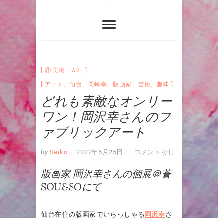
⑧ 美術 ART
アート
、
仙台
、
岡崎幸
、
版画家
、
芸術
、
趣味
どれも素敵なオンリー
ワン！岡沢幸さんのフ
ァブリックアート
by
Seiko
2022年6月25日
コメントなし
版画家 岡沢幸さんの個展＠蒼
SOU&SOにて
仙台在住の版画家でいらっしゃる
岡沢幸
さ