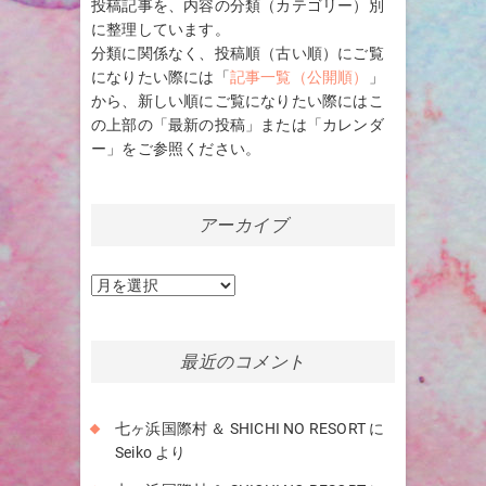
投稿記事を、内容の分類（カテゴリー）別
に整理しています。
分類に関係なく、投稿順（古い順）にご覧
になりたい際には「
記事一覧（公開順）
」
から、新しい順にご覧になりたい際にはこ
の上部の「最新の投稿」または「カレンダ
ー」をご参照ください。
アーカイブ
ア
ー
カ
イ
最近のコメント
ブ
七ヶ浜国際村 ＆ SHICHI NO RESORT
に
Seiko
より