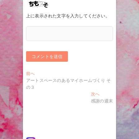
上に表示された文字を入力してください。
投
過
前へ
去
アートスペースのあるマイホームづくり そ
稿
の
の３
ナ
投
次
次へ
稿:
の
感謝の週末
ビ
投
ゲ
稿:
ー
シ