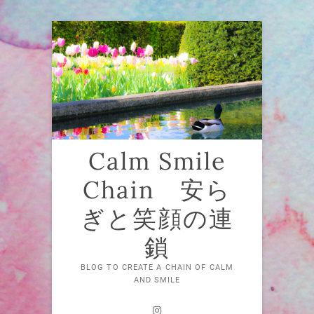
Skip
to
content
Calm Smile
Chain 安ら
ぎと笑顔の連
鎖
BLOG TO CREATE A CHAIN OF CALM
AND SMILE
Instagram