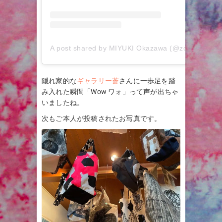
A post shared by MIYUKI Okazawa (@zonprint)
隠れ家的な
ギャラリー蒼
さんに一歩足を踏
み入れた瞬間「Wow ワォ」って声が出ちゃ
いましたね。
次もご本人が投稿されたお写真です。