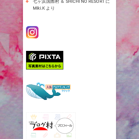
七ヶ浜国際村 ＆ SHICHI NO RESORT
に
Miki.K
より