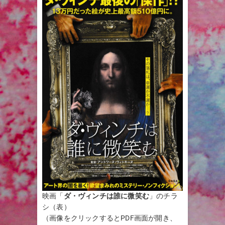
映画「
ダ・ヴィンチは誰に微笑む
」のチラ
シ（表）
（画像をクリックするとPDF画面が開き、