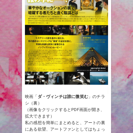
映画「
ダ・ヴィンチは誰に微笑む
」のチラ
シ（裏）
（画像をクリックするとPDF画面が開き、
拡大できます）
私の感想を簡単にまとめると、アートの裏
にある欲望、アートファンとしてはちょっ