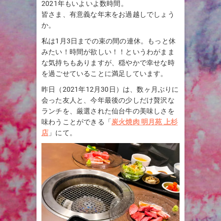
2021年もいよいよ数時間。
皆さま、有意義な年末をお過越しでしょう
か。
私は1月3日までの束の間の連休。もっと休
みたい！時間が欲しい！！というわがまま
な気持ちもありますが、穏やかで幸せな時
を過ごせていることに満足しています。
昨日（2021年12月30日）は、数ヶ月ぶりに
会った友人と、今年最後の少しだけ贅沢な
ランチを、厳選された仙台牛の美味しさを
味わうことができる「
炭火焼肉 明月苑 上杉
店
」にて。