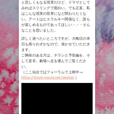
と悲しくもなる現実だけど、ドラマとして
みればスリリングで面白い。でも正直、私
はこんな現実の世界になど関わりたくな
い。アートはヒエラルキー関係なく、誰も
が楽しめるものであってほしい・・・そん
なことを思いました。
詳しく述べたいところですが、大晦日の本
日も残りわずかなので、省かせていただき
ます。
ご興味のある方は、チラシと予告編を、そ
して是非、劇場へ足を運んでご覧くださ
い。
（ここ仙台ではフォーラムで上映中→
https://forum-movie.net/sendai/
）