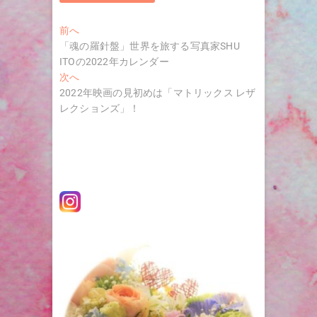
投
過
前へ
去
「魂の羅針盤」世界を旅する写真家SHU
稿
の
ITOの2022年カレンダー
ナ
投
次
次へ
稿:
の
2022年映画の見初めは「マトリックス レザ
ビ
投
レクションズ」！
ゲ
稿:
ー
シ
ョ
ン