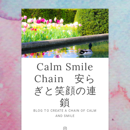
Skip
to
content
Calm Smile
Chain 安ら
ぎと笑顔の連
鎖
BLOG TO CREATE A CHAIN OF CALM
AND SMILE
Instagram