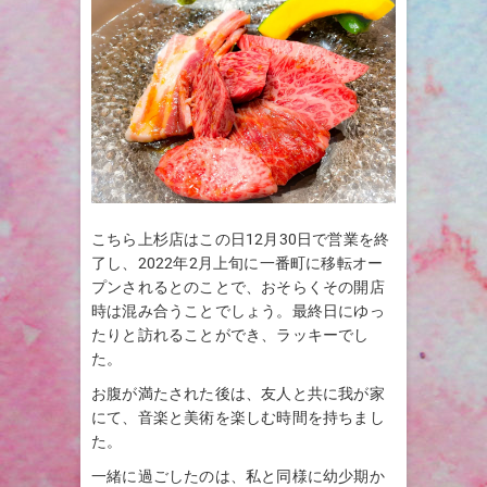
こちら上杉店はこの日12月30日で営業を終
了し、2022年2月上旬に一番町に移転オー
プンされるとのことで、おそらくその開店
時は混み合うことでしょう。最終日にゆっ
たりと訪れることができ、ラッキーでし
た。
お腹が満たされた後は、友人と共に我が家
にて、音楽と美術を楽しむ時間を持ちまし
た。
一緒に過ごしたのは、私と同様に幼少期か