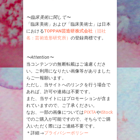
〜臨床美術に関して〜
「臨床美術」および「臨床美術士」は日本
における
TOPPAN芸造研株式会社
（旧社
名：芸術造形研究所）
の登録商標です。
〜Attention〜
当コンテンツの無断転載はご遠慮くださ
い。ご利用になりたい画像等がありました
らご一報願います。
ただし、当サイトへのリンクを行う場合で
あれば、許可や連絡は不要です。
また、当サイトにはプロモーションが含ま
れていますので、ご了承ください。
なお、一部の画像については
PIXTA
や
iStock
でのご購入が可能ですので、そちらでご購
入いただく際にはご連絡不要です。
＊詳細→
プライバシーポリシー