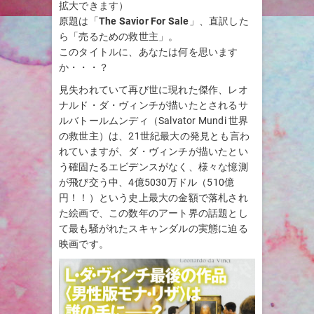
拡大できます）
原題は「
The Savior For Sale
」、直訳した
ら「売るための救世主」。
このタイトルに、あなたは何を思います
か・・・？
見失われていて再び世に現れた傑作、レオ
ナルド・ダ・ヴィンチが描いたとされるサ
ルバトールムンディ（Salvator Mundi 世界
の救世主）は、21世紀最大の発見とも言わ
れていますが、ダ・ヴィンチが描いたとい
う確固たるエビデンスがなく、様々な憶測
が飛び交う中、4億5030万ドル（510億
円！！）という史上最大の金額で落札され
た絵画で、この数年のアート界の話題とし
て最も騒がれたスキャンダルの実態に迫る
映画です。