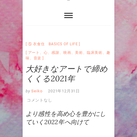
⑤ 衣食住 BASICS OF LIFE
アート
、
心
、
感謝
、
映画
、
美術
、
臨床美術
、
趣
味
、
音楽
大好きなアートで締め
くくる2021年
by
Seiko
2021年12月31日
コメントなし
より感性を高め心を豊かにし
ていく2022年へ向けて