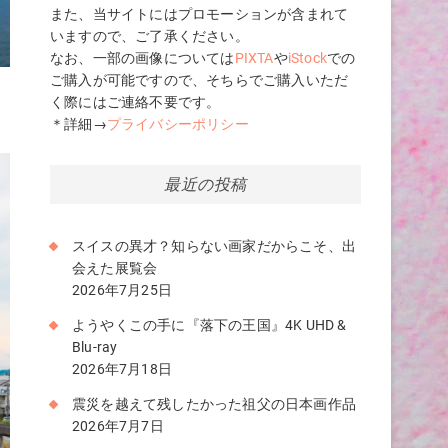
また、当サイトにはプロモーションが含まれて
いますので、ご了承ください。
なお、一部の画像については
PIXTA
や
iStock
での
ご購入が可能ですので、そちらでご購入いただ
て
く際にはご連絡不要です。
＊詳細→
プライバシーポリシー
最近の投稿
スイスの異才？知らない画家だからこそ、出
会えた展覧会
2026年7月25日
ようやくこの手に『落下の王国』4K UHD &
Blu-ray
2026年7月18日
震災を越えて残したかった祖父の日本画作品
2026年7月7日