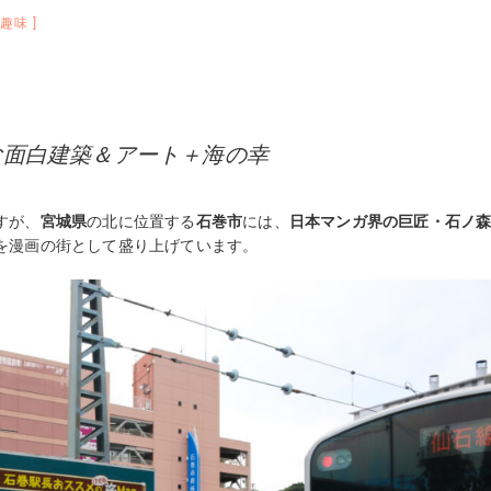
、
趣味
む面白建築＆アート＋海の幸
すが、
宮城県
の北に位置する
石巻市
には、
日本マンガ界の巨匠・石ノ
を漫画の街として盛り上げています。