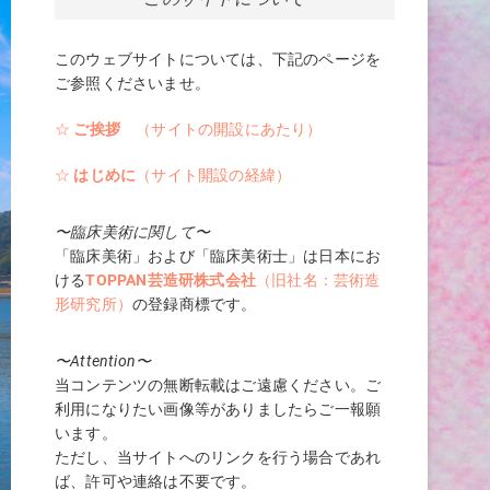
このウェブサイトについては、下記のページを
ご参照くださいませ。
☆
ご挨拶
（サイトの開設にあたり）
☆
はじめに
（サイト開設の経緯）
〜臨床美術に関して〜
「臨床美術」および「臨床美術士」は日本にお
ける
TOPPAN芸造研株式会社
（旧社名：芸術造
形研究所）
の登録商標です。
〜Attention〜
当コンテンツの無断転載はご遠慮ください。ご
利用になりたい画像等がありましたらご一報願
います。
ただし、当サイトへのリンクを行う場合であれ
ば、許可や連絡は不要です。