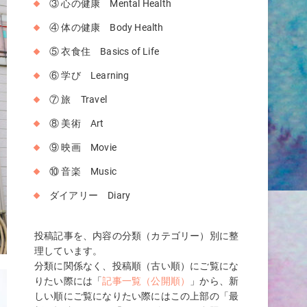
③ 心の健康 Mental Health
④ 体の健康 Body Health
⑤ 衣食住 Basics of Life
⑥ 学び Learning
⑦ 旅 Travel
⑧ 美術 Art
⑨ 映画 Movie
⑩ 音楽 Music
ダイアリー Diary
投稿記事を、内容の分類（カテゴリー）別に整
理しています。
分類に関係なく、投稿順（古い順）にご覧にな
りたい際には「
記事一覧（公開順）
」から、新
しい順にご覧になりたい際にはこの上部の「最