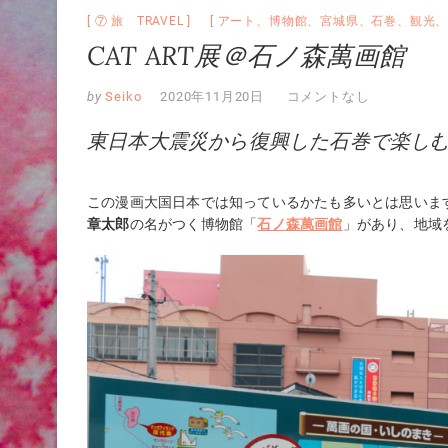
⑦ 旅 TRAVEL
アート
、
博物館
、
宮城県
、
石巻
、
観光
CAT ART展＠石ノ森萬画館
by
Seiko
2020年11月20日
コメントなし
東日本大震災から復興した石巻で楽し
この漫画大国日本では知っているかたも多いとは思いま
章太郎
の名がつく博物館「
石ノ森萬画館
」があり、地域