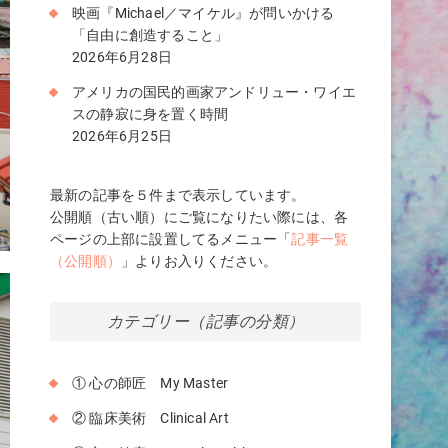
映画『Michael／マイケル』が問いかける
「自由に創造すること」
2026年6月28日
アメリカの国民的画家アンドリュー・ワイエ
スの静寂に身を置く時間
2026年6月25日
最新の記事を５件まで表示しています。
公開順（古い順）にご覧になりたい際には、各
ページの上部に設置してるメニュー「
記事一覧
（公開順）
」よりお入りください。
カテゴリー（記事の分類）
① 心の師匠 My Master
② 臨床美術 Clinical Art