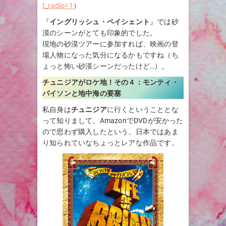
t_radio=1
）
『
イングリッシュ・ペイシェント
』では砂
漠のシーンがとても印象的でした。
現地の砂漠ツアーに参加すれば、映画の登
場人物になった気分になるかもですね（ち
ょっと怖い砂漠シーンだったけど…）。
チュニジアがロケ地！その４：
モンティ・
パイソンと地中海の要塞
私自身は
チュニジア
に行くということとな
って知りまして、AmazonでDVDが安かった
ので思わず購入したという、日本ではあま
り知られていなちょっとレアな作品です。