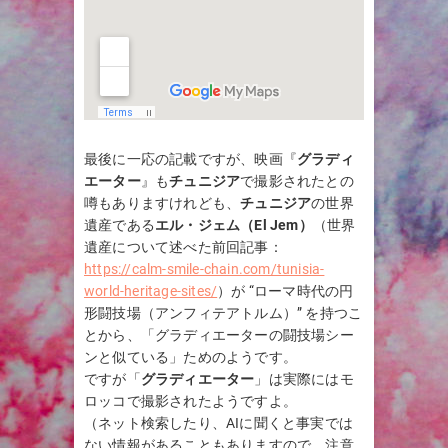
最後に一応の記載ですが、映画『
グラディ
エーター
』も
チュニジア
で撮影されたとの
噂もありますけれども、
チュニジア
の世界
遺産である
エル・ジェム（El Jem）
（世界
遺産について述べた前回記事：
https://calm-smile-chain.com/tunisia-
world-heritage-sites/
）が “ローマ時代の円
形闘技場（アンフィテアトルム）” を持つこ
とから、「グラディエーターの闘技場シー
ンと似ている」ためのようです。
ですが「
グラディエーター
」は実際にはモ
ロッコで撮影されたようですよ。
（ネット検索したり、AIに聞くと事実では
ない情報があることもありますので、注意