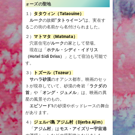
ォーズの聖地
１）
タタウィン（Tataouine）
ルーク
の故郷”
タトゥイーン
”は、実在す
るこの街の名前から名付けられました。
２）
マトマタ（Matmata）
穴居住宅が
ルーク
の家として登場。
現在は「
ホテル・シディ・イドリス
（Hotel Sidi Driss）
」として宿泊も可能で
す。
３）
トズール（Tozeur）
サハラ砂漠
のオアシス都市。映画のセッ
トが現存していて、砂漠の奇岩「
ラクダの
首
」や「
オング・ジュメル
」は、映画の異
星の風景そのもの。
エピソード1
の砂漠やポッドレースの舞台
があります。
４）
ジェルバ島 アジム村（Djerba Ajim）
「
アジム村
」は
モス・アイズリー宇宙港