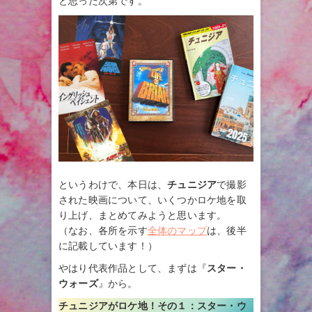
と思った次第です。
というわけで、本日は、
チュニジア
で撮影
された映画について、いくつかロケ地を取
り上げ、まとめてみようと思います。
（なお、各所を示す
全体のマップ
は、後半
に記載しています！）
やはり代表作品として、まずは『
スター・
ウォーズ
』から。
チュニジアがロケ地！その１：
スター・ウ