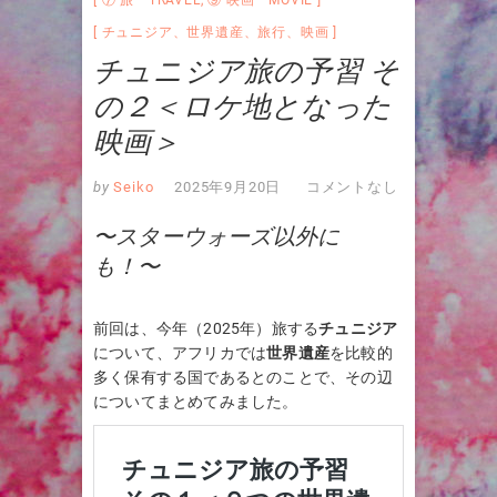
チュニジア
、
世界遺産
、
旅行
、
映画
チュニジア旅の予習 そ
の２＜ロケ地となった
映画＞
by
Seiko
2025年9月20日
コメントなし
〜スターウォーズ以外に
も！〜
前回は、今年（2025年）旅する
チュニジア
について、アフリカでは
世界遺産
を比較的
多く保有する国であるとのことで、その辺
についてまとめてみました。