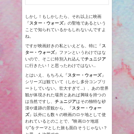
しかし！もしかしたら、それ以上に映画
『
スター・ウォーズ
』の聖地であるという
ことで知られているかもしれないんですよ
ね。
ですが映画好きの私といえども、特に『
ス
ター・ウォーズ
』ファンというわけではな
いので、そこに特別入れ込んで
チュニジア
に行きたい！と思ったわけではない…
とはいえ、もちろん『
スター・ウォーズ
』
シリーズは観ていて（しかし多分コンプリ
ートしていない。壮大すぎて…）、あの世界
観が体現された場所とあれば興味を持つの
は当然ですし、
チュニジア
はその独特な砂
漠や遺跡の景観から、『
スター・ウォー
ズ
』以外にも数々の映画のロケ地として使
われているとのことで、”映画ロケ地巡
り”をテーマとした旅も面白そうじゃない？