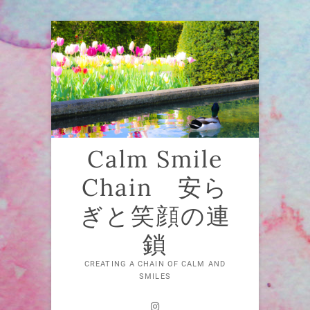
Skip
to
content
Calm Smile
Chain 安ら
ぎと笑顔の連
鎖
CREATING A CHAIN OF CALM AND
SMILES
Instagram