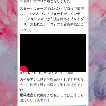
て最終決戦のロケ地となりました。
スター・ウォーズ
では
ハン・ソロ
役で出演
していた
ハリソン・フォード
が、
インデ
ィ・ジョーンズ
では主演を務める
『レイダ
ース／失われたアーク』
の予告編動画はこ
ちら。
映画『
レイダース／失われたアーク
』予告編
カイルアン
は歴史的観光地としても有名な
ので、映画＋歴史の両方を楽しめそうです
ね。
世界遺産
と
映画
好きな私としては是非とも
訪れたい場所です！