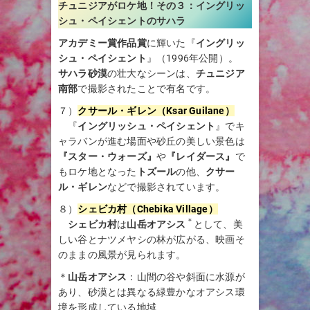
チュニジアがロケ地！その３：
イングリッ
シュ・ペイシェントのサハラ
アカデミー賞作品賞
に輝いた『
イングリッ
シュ・ペイシェント
』（1996年公開）。
サハラ砂漠
の壮大なシーンは、
チュニジア
南部
で撮影されたことで有名です。
７）
クサール・ギレン（Ksar Guilane）
『
イングリッシュ・ペイシェント
』でキ
ャラバンが進む場面や砂丘の美しい景色は
『スター・ウォーズ』
や
『レイダース』
で
もロケ地となった
トズール
の他、
クサー
ル・ギレン
などで撮影されています。
８）
シェビカ村（Chebika Village）
＊
シェビカ村
は
山岳オアシス
として、美
しい谷とナツメヤシの林が広がる、映画そ
のままの風景が見られます。
＊
山岳オアシス
：山間の谷や斜面に水源が
あり、砂漠とは異なる緑豊かなオアシス環
境を形成している地域