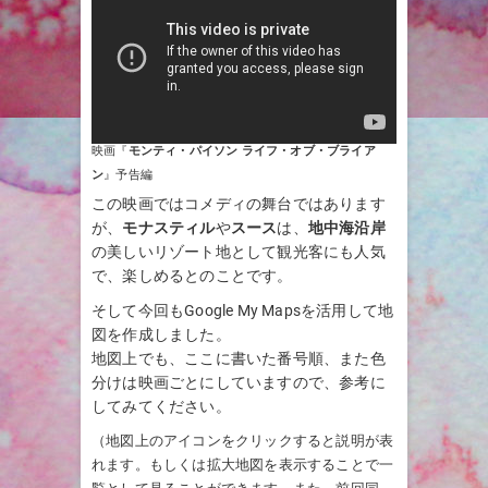
映画『
モンティ・パイソン ライフ・オブ・ブライア
ン
』予告編
この映画ではコメディの舞台ではあります
が、
モナスティル
や
スース
は、
地中海沿岸
の美しいリゾート地として観光客にも人気
で、楽しめるとのことです。
そして今回もGoogle My Mapsを活用して地
図を作成しました。
地図上でも、ここに書いた番号順、また色
分けは映画ごとにしていますので、参考に
してみてください。
（地図上のアイコンをクリックすると説明が表
れます。もしくは拡大地図を表示することで一