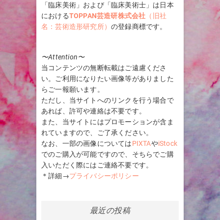
「臨床美術」および「臨床美術士」は日本
における
TOPPAN芸造研株式会社
（旧社
名：芸術造形研究所）
の登録商標です。
〜Attention〜
当コンテンツの無断転載はご遠慮くださ
い。ご利用になりたい画像等がありました
らご一報願います。
ただし、当サイトへのリンクを行う場合で
あれば、許可や連絡は不要です。
また、当サイトにはプロモーションが含ま
れていますので、ご了承ください。
なお、一部の画像については
PIXTA
や
iStock
でのご購入が可能ですので、そちらでご購
入いただく際にはご連絡不要です。
＊詳細→
プライバシーポリシー
最近の投稿