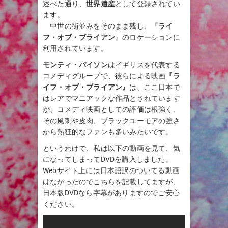
述べた通り、
世界遺産
として登録されてい
ます。
中世の街並みをそのまま残し、『
ライ
フ・オブ・ブライアン
』のロケーションに
利用されています。
モンティ・パイソン
はイギリスを代表する
コメディグループで、彼らによる映画
『ラ
イフ・オブ・ブライアン』
は、ここ日本で
はレアでマニアックな作品とされています
が、コメディ映画としての評価は根強く、
その風刺や皮肉、ブラックユーモアの強さ
から熱狂的なファンも多いみたいです。
というわけで、私は以下の動画を見て、気
になってしまってDVDを購入しました。
Webサイト上には日本語訳のついてる動画
はなかったのでこちらを記載してますが、
日本版DVDなら字幕がありますのでご安心
ください。