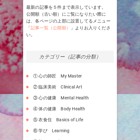
最新の記事を５件まで表示しています。
公開順（古い順）にご覧になりたい際に
は、各ページの上部に設置してるメニュー
「
記事一覧（公開順）
」よりお入りくださ
い。
カテゴリー（記事の分類）
① 心の師匠 My Master
② 臨床美術 Clinical Art
③ 心の健康 Mental Health
④ 体の健康 Body Health
⑤ 衣食住 Basics of Life
⑥ 学び Learning