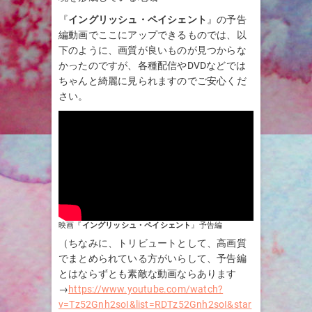
『
イングリッシュ・ペイシェント
』の予告
編動画でここにアップできるものでは、以
下のように、画質が良いものが見つからな
かったのですが、各種配信やDVDなどでは
ちゃんと綺麗に見られますのでご安心くだ
さい。
映画『
イングリッシュ・ペイシェント
』予告編
（ちなみに、トリビュートとして、高画質
でまとめられている方がいらして、予告編
とはならずとも素敵な動画ならあります
→
https://www.youtube.com/watch?
v=Tz52Gnh2soI&list=RDTz52Gnh2soI&star