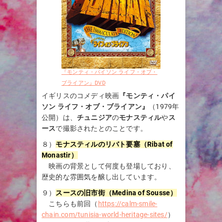
『モンティ・パイソン ライフ・オブ・
ブライアン』DVD
イギリスのコメディ映画
『モンティ・パイ
ソン ライフ・オブ・ブライアン』
（1979年
公開）は、
チュニジア
の
モナスティル
や
ス
ース
で撮影されたとのことです。
８）
モナスティルのリバト要塞（Ribat of
Monastir）
映画の背景として何度も登場しており、
歴史的な雰囲気を醸し出しています。
９）
スースの旧市街（Medina of Sousse）
こちらも前回（
https://calm-smile-
chain.com/tunisia-world-heritage-sites/
）