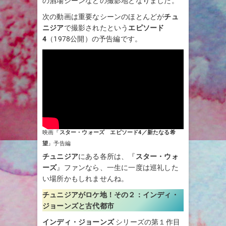
の酒場シーンなどの撮影地となりました。
次の動画は重要なシーンのほとんどが
チュ
ニジア
で撮影されたという
エピソード
4
（1978公開）の予告編です。
映画『
スター・ウォーズ エピソード4／新たなる希
望
』予告編
チュニジア
にある各所は、『
スター・ウォ
ーズ
』ファンなら、一生に一度は巡礼した
い場所かもしれませんね。
チュニジアがロケ地！その２：
インディ・
ジョーンズと古代都市
インディ・ジョーンズ
シリーズの第１作目