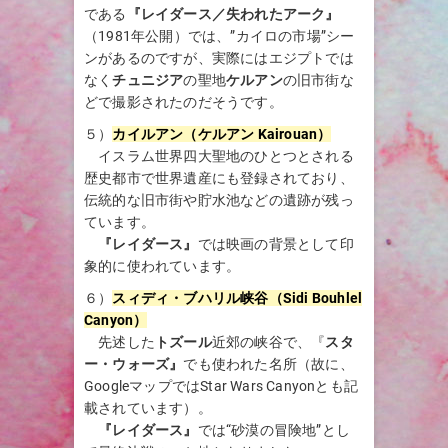
である
『レイダース／失われたアーク』
（1981年公開）では、”カイロの市場”シー
ンがあるのですが、実際にはエジプトでは
なく
チュニジア
の聖地
ケルアン
の旧市街な
どで撮影されたのだそうです。
５）
カイルアン（
ケルアン
Kairouan
）
イスラム世界四大聖地のひとつとされる
歴史都市で世界遺産にも登録されており、
伝統的な旧市街や貯水池などの遺跡が残っ
ています。
『レイダース』
では映画の背景として印
象的に使われています。
６）
スィディ・ブハリル峡谷（Sidi Bouhlel
Canyon）
先述した
トズール
近郊の峡谷で、『
スタ
ー・ウォーズ』
でも使われた名所（故に、
GoogleマップではStar Wars Canyonとも記
載されています）。
『レイダース』
では“砂漠の冒険地”とし