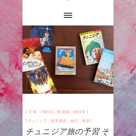
⑦ 旅 TRAVEL
,
⑨ 映画 MOVIE
チュニジア
、
世界遺産
、
旅行
、
映画
チュニジア旅の予習 そ