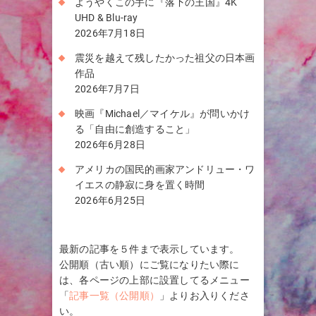
ようやくこの手に『落下の王国』4K
UHD & Blu-ray
2026年7月18日
震災を越えて残したかった祖父の日本画
作品
2026年7月7日
映画『Michael／マイケル』が問いかけ
る「自由に創造すること」
2026年6月28日
アメリカの国民的画家アンドリュー・ワ
イエスの静寂に身を置く時間
2026年6月25日
最新の記事を５件まで表示しています。
公開順（古い順）にご覧になりたい際に
は、各ページの上部に設置してるメニュー
「
記事一覧（公開順）
」よりお入りくださ
い。