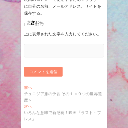
に自分の名前、メールアドレス、サイトを
保存する。
上に表示された文字を入力してください。
投
過
前へ
去
チュニジア旅の予習 その１＜９つの世界遺
稿
の
産＞
ナ
投
次
次へ
稿:
の
いろんな意味で新感覚！映画『ラスト・ブ
ビ
投
レス』
ゲ
稿: