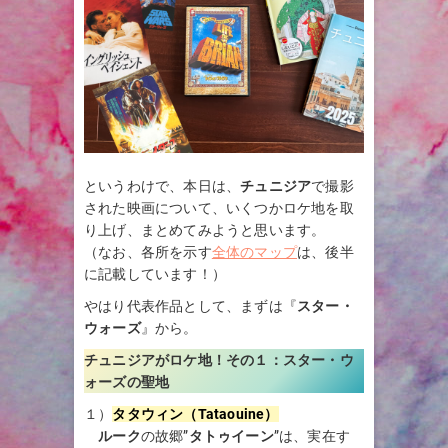
というわけで、本日は、
チュニジア
で撮影
された映画について、いくつかロケ地を取
り上げ、まとめてみようと思います。
（なお、各所を示す
全体のマップ
は、後半
に記載しています！）
やはり代表作品として、まずは『
スター・
ウォーズ
』から。
チュニジアがロケ地！その１：
スター・ウ
ォーズの聖地
１）
タタウィン（Tataouine）
ルーク
の故郷”
タトゥイーン
”は、実在す