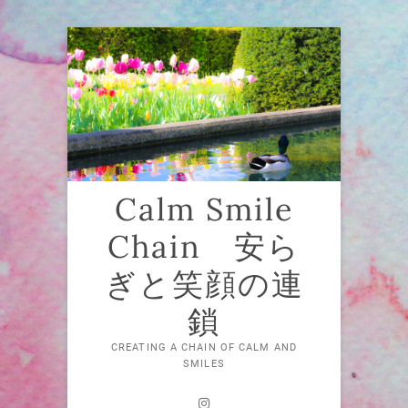
Skip
to
content
Calm Smile
Chain 安ら
ぎと笑顔の連
鎖
CREATING A CHAIN OF CALM AND
SMILES
Instagram