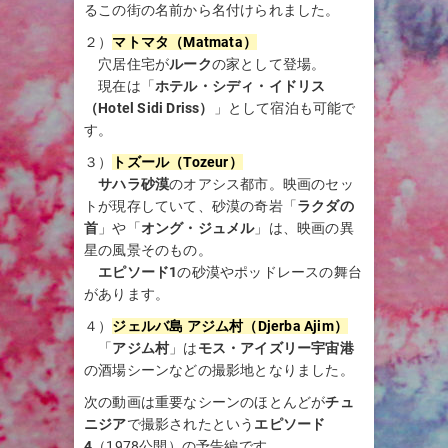
るこの街の名前から名付けられました。
２）
マトマタ（Matmata）
穴居住宅が
ルーク
の家として登場。
現在は「
ホテル・シディ・イドリス
（Hotel Sidi Driss）
」として宿泊も可能で
す。
３）
トズール（Tozeur）
サハラ砂漠
のオアシス都市。映画のセッ
トが現存していて、砂漠の奇岩「
ラクダの
首
」や「
オング・ジュメル
」は、映画の異
星の風景そのもの。
エピソード1
の砂漠やポッドレースの舞台
があります。
４）
ジェルバ島 アジム村（Djerba Ajim）
「
アジム村
」は
モス・アイズリー宇宙港
の酒場シーンなどの撮影地となりました。
次の動画は重要なシーンのほとんどが
チュ
ニジア
で撮影されたという
エピソード
4
（1978公開）の予告編です。