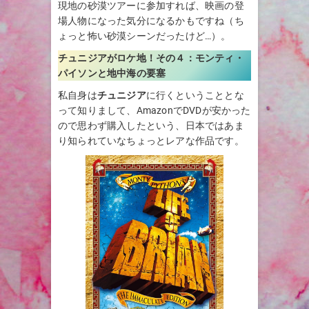
現地の砂漠ツアーに参加すれば、映画の登
場人物になった気分になるかもですね（ち
ょっと怖い砂漠シーンだったけど…）。
チュニジアがロケ地！その４：
モンティ・
パイソンと地中海の要塞
私自身は
チュニジア
に行くということとな
って知りまして、AmazonでDVDが安かった
ので思わず購入したという、日本ではあま
り知られていなちょっとレアな作品です。