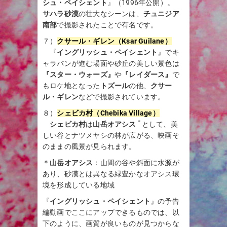
シュ・ペイシェント
』（1996年公開）。
サハラ砂漠
の壮大なシーンは、
チュニジア
南部
で撮影されたことで有名です。
７）
クサール・ギレン（Ksar Guilane）
『
イングリッシュ・ペイシェント
』でキ
ャラバンが進む場面や砂丘の美しい景色は
『スター・ウォーズ』
や
『レイダース』
で
もロケ地となった
トズール
の他、
クサー
ル・ギレン
などで撮影されています。
８）
シェビカ村（Chebika Village）
＊
シェビカ村
は
山岳オアシス
として、美
しい谷とナツメヤシの林が広がる、映画そ
のままの風景が見られます。
＊
山岳オアシス
：山間の谷や斜面に水源が
あり、砂漠とは異なる緑豊かなオアシス環
境を形成している地域
『
イングリッシュ・ペイシェント
』の予告
編動画でここにアップできるものでは、以
下のように、画質が良いものが見つからな