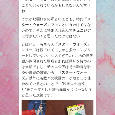
ことで知られているかもしれないんですよ
ね。
ですが映画好きの私といえども、特に『
ス
ター・ウォーズ
』ファンというわけではな
いので、そこに特別入れ込んで
チュニジア
に行きたい！と思ったわけではない…
とはいえ、もちろん『
スター・ウォーズ
』
シリーズは観ていて（しかし多分コンプリ
ートしていない。壮大すぎて…）、あの世界
観が体現された場所とあれば興味を持つの
は当然ですし、
チュニジア
はその独特な砂
漠や遺跡の景観から、『
スター・ウォー
ズ
』以外にも数々の映画のロケ地として使
われているとのことで、”映画ロケ地巡
り”をテーマとした旅も面白そうじゃない？
と思った次第です。