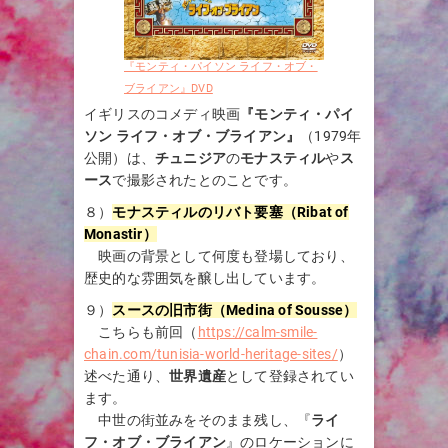
『モンティ・パイソン ライフ・オブ・
ブライアン』DVD
イギリスのコメディ映画
『モンティ・パイ
ソン ライフ・オブ・ブライアン』
（1979年
公開）は、
チュニジア
の
モナスティル
や
ス
ース
で撮影されたとのことです。
８）
モナスティルのリバト要塞（Ribat of
Monastir）
映画の背景として何度も登場しており、
歴史的な雰囲気を醸し出しています。
９）
スースの旧市街（Medina of Sousse）
こちらも前回（
https://calm-smile-
chain.com/tunisia-world-heritage-sites/
）
述べた通り、
世界遺産
として登録されてい
ます。
中世の街並みをそのまま残し、『
ライ
フ・オブ・ブライアン
』のロケーションに