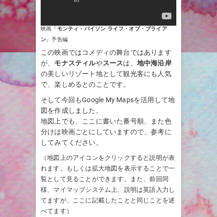
映画『
モンティ・パイソン ライフ・オブ・ブライア
ン
』予告編
この映画ではコメディの舞台ではあります
が、
モナスティル
や
スース
は、
地中海沿岸
の美しいリゾート地として観光客にも人気
で、楽しめるとのことです。
そして今回もGoogle My Mapsを活用して地
図を作成しました。
地図上でも、ここに書いた番号順、また色
分けは映画ごとにしていますので、参考に
してみてください。
（地図上のアイコンをクリックすると説明が表
れます。もしくは拡大地図を表示することで一
覧として見ることができます。また、前回同
様、マイマップシステム上、説明は英語入力し
てますが、ここに記載したことと同じことを述
べてます）