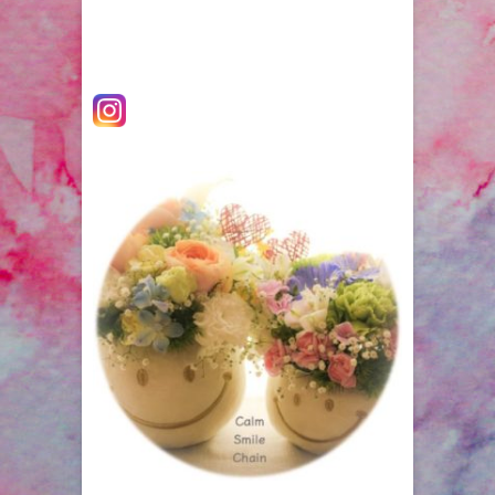
ー
シ
ョ
ン