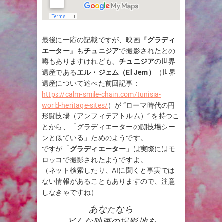
最後に一応の記載ですが、映画『
グラディ
エーター
』も
チュニジア
で撮影されたとの
噂もありますけれども、
チュニジア
の世界
遺産である
エル・ジェム（El Jem）
（世界
遺産について述べた前回記事：
https://calm-smile-chain.com/tunisia-
world-heritage-sites/
）が “ローマ時代の円
形闘技場（アンフィテアトルム）” を持つこ
とから、「グラディエーターの闘技場シー
ンと似ている」ためのようです。
ですが「
グラディエーター
」は実際にはモ
ロッコで撮影されたようですよ。
（ネット検索したり、AIに聞くと事実では
ない情報があることもありますので、注意
しなきゃですね）
あなたなら
どんな映画の撮影地を