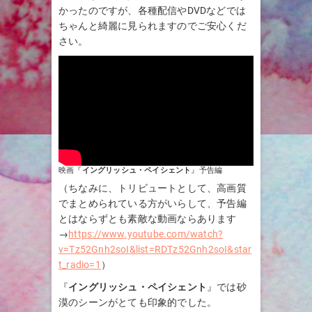
かったのですが、各種配信やDVDなどでは
ちゃんと綺麗に見られますのでご安心くだ
さい。
映画『
イングリッシュ・ペイシェント
』予告編
（ちなみに、トリビュートとして、高画質
でまとめられている方がいらして、予告編
とはならずとも素敵な動画ならあります
→
https://www.youtube.com/watch?
v=Tz52Gnh2soI&list=RDTz52Gnh2soI&star
t_radio=1
）
『
イングリッシュ・ペイシェント
』では砂
漠のシーンがとても印象的でした。