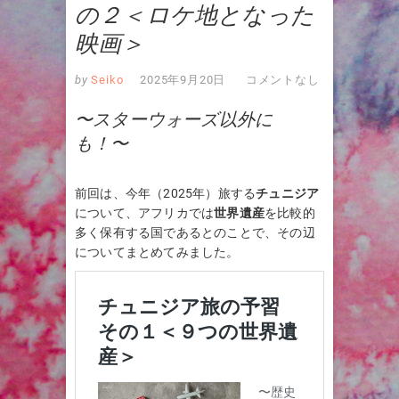
の２＜ロケ地となった
映画＞
by
Seiko
2025年9月20日
コメントなし
〜スターウォーズ以外に
も！〜
前回は、今年（2025年）旅する
チュニジア
について、アフリカでは
世界遺産
を比較的
多く保有する国であるとのことで、その辺
についてまとめてみました。