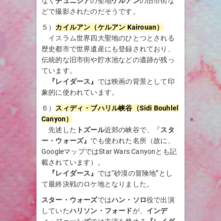
なく
チュニジア
の聖地
ケルアン
の旧市街な
どで撮影されたのだそうです。
５）
カイルアン（
ケルアン
Kairouan
）
イスラム世界四大聖地のひとつとされる
歴史都市で世界遺産にも登録されており、
伝統的な旧市街や貯水池などの遺跡が残っ
ています。
『レイダース』
では映画の背景として印
象的に使われています。
６）
スィディ・ブハリル峡谷（Sidi Bouhlel
Canyon）
先述した
トズール
近郊の峡谷で、『
スタ
ー・ウォーズ』
でも使われた名所（故に、
GoogleマップではStar Wars Canyonとも記
載されています）。
『レイダース』
では“砂漠の冒険地”とし
て最終決戦のロケ地となりました。
スター・ウォーズ
では
ハン・ソロ
役で出演
していた
ハリソン・フォード
が、
インデ