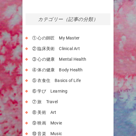
カテゴリー（記事の分類）
① 心の師匠 My Master
② 臨床美術 Clinical Art
③ 心の健康 Mental Health
④ 体の健康 Body Health
⑤ 衣食住 Basics of Life
⑥ 学び Learning
⑦ 旅 Travel
⑧ 美術 Art
⑨ 映画 Movie
⑩ 音楽 Music