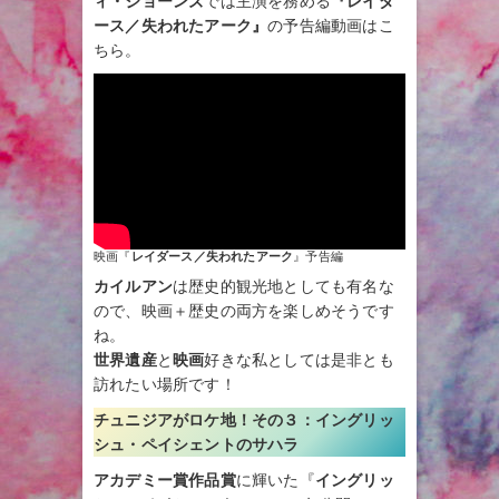
ィ・ジョーンズ
では主演を務める
『レイダ
ース／失われたアーク』
の予告編動画はこ
ちら。
映画『
レイダース／失われたアーク
』予告編
カイルアン
は歴史的観光地としても有名な
ので、映画＋歴史の両方を楽しめそうです
ね。
世界遺産
と
映画
好きな私としては是非とも
訪れたい場所です！
チュニジアがロケ地！その３：
イングリッ
シュ・ペイシェントのサハラ
アカデミー賞作品賞
に輝いた『
イングリッ