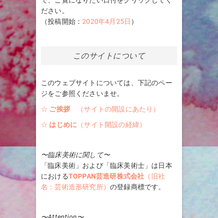
で、ご覧になりたい日付をクリックしてく
ださい。
（投稿開始：
2020年4月25日
）
このサイトについて
このウェブサイトについては、下記のペー
ジをご参照くださいませ。
☆
ご挨拶
（サイトの開設にあたり）
☆
はじめに
（サイト開設の経緯）
〜臨床美術に関して〜
「臨床美術」および「臨床美術士」は日本
における
TOPPAN芸造研株式会社
（旧社
名：芸術造形研究所）
の登録商標です。
〜Attention〜