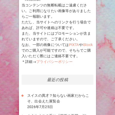
当コンテンツの無断転載はご遠慮くださ
い。ご利用になりたい画像等がありました
らご一報願います。
ただし、当サイトへのリンクを行う場合で
あれば、許可や連絡は不要です。
また、当サイトにはプロモーションが含ま
れていますので、ご了承ください。
なお、一部の画像については
PIXTA
や
iStock
でのご購入が可能ですので、そちらでご購
入いただく際にはご連絡不要です。
＊詳細→
プライバシーポリシー
最近の投稿
スイスの異才？知らない画家だからこ
そ、出会えた展覧会
2026年7月25日