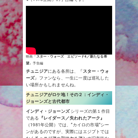
映画『
スター・ウォーズ エピソード4／新たなる希
望
』予告編
チュニジア
にある各所は、『
スター・ウォ
ーズ
』ファンなら、一生に一度は巡礼した
い場所かもしれませんね。
チュニジアがロケ地！その２：
インディ・
ジョーンズと古代都市
インディ・ジョーンズ
シリーズの第１作目
である
『レイダース／失われたアーク』
（1981年公開）では、”カイロの市場”シー
ンがあるのですが、実際にはエジプトでは