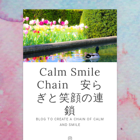
Skip
to
content
Calm Smile
Chain 安ら
ぎと笑顔の連
鎖
BLOG TO CREATE A CHAIN OF CALM
AND SMILE
Instagram