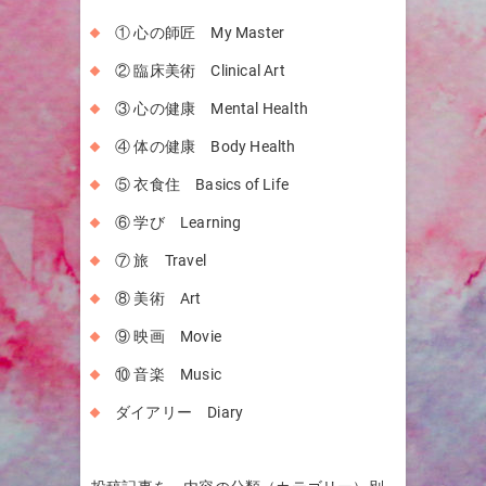
① 心の師匠 My Master
② 臨床美術 Clinical Art
③ 心の健康 Mental Health
④ 体の健康 Body Health
⑤ 衣食住 Basics of Life
⑥ 学び Learning
⑦ 旅 Travel
⑧ 美術 Art
⑨ 映画 Movie
⑩ 音楽 Music
ダイアリー Diary