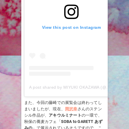
View this post on Instagram
A post shared by MIYUKI OKAZAWA (@miyukiokazawa)
また、今回の藤崎での展覧会は終わってし
まいましたが、現在、
岡沢幸
さんのステン
シル作品が、
アキウルミナート
の一環で、
秋保の蕎麦カフェ「
SOBA to GARETT あず
みの
」で展示されているそうですので、こ