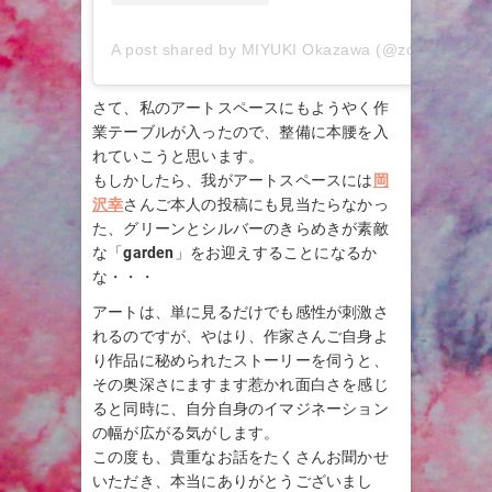
A post shared by MIYUKI Okazawa (@zonprint)
さて、私のアートスペースにもようやく作
業テーブルが入ったので、整備に本腰を入
れていこうと思います。
もしかしたら、我がアートスペースには
岡
沢幸
さんご本人の投稿にも見当たらなかっ
た、グリーンとシルバーのきらめきが素敵
な「
garden
」をお迎えすることになるか
な・・・
アートは、単に見るだけでも感性が刺激さ
れるのですが、やはり、作家さんご自身よ
り作品に秘められたストーリーを伺うと、
その奥深さにますます惹かれ面白さを感じ
ると同時に、自分自身のイマジネーション
の幅が広がる気がします。
この度も、貴重なお話をたくさんお聞かせ
いただき、本当にありがとうございまし