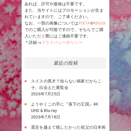
あれば、許可や連絡は不要です。
また、当サイトにはプロモーションが含ま
れていますので、ご了承ください。
なお、一部の画像については
PIXTA
や
iStock
でのご購入が可能ですので、そちらでご購
入いただく際にはご連絡不要です。
＊詳細→
プライバシーポリシー
最近の投稿
スイスの異才？知らない画家だからこ
そ、出会えた展覧会
2026年7月25日
ようやくこの手に『落下の王国』4K
UHD & Blu-ray
2026年7月18日
震災を越えて残したかった祖父の日本画