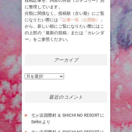
投稿記事を、内容の分類（カテゴリー）別
に整理しています。
分類に関係なく、投稿順（古い順）にご覧
になりたい際には「
記事一覧（公開順）
」
から、新しい順にご覧になりたい際にはこ
の上部の「最新の投稿」または「カレンダ
ー」をご参照ください。
アーカイブ
ア
ー
カ
イ
最近のコメント
ブ
七ヶ浜国際村 ＆ SHICHI NO RESORT
に
Seiko
より