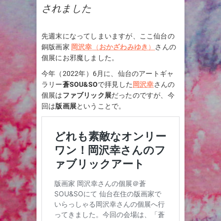
されました
先週末になってしまいますが、ここ仙台の
銅版画家
岡沢幸
（
おかざわみゆき
）
さんの
個展にお邪魔しました。
今年（2022年）6月に、仙台のアートギャ
ラリー
蒼SOU&SO
で拝見した
岡沢幸
さんの
個展は
ファブリック展
だったのですが、今
回は
版画展
ということで。