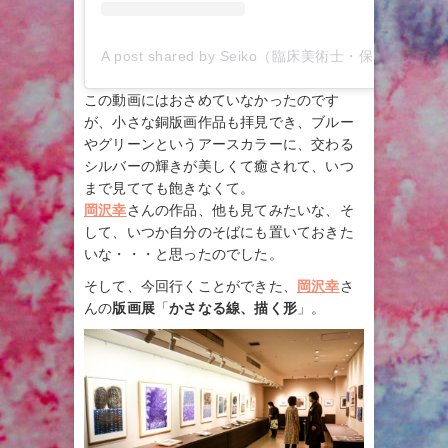
A post shared by Seiko（臨床美術士・保育士） (@seiko_csc)
この動画にはおさめていなかったのです
が、小さな銅版画作品も拝見でき、ブルー
やグリーンというアースカラーに、交わる
シルバーの輝きが美しくて癒されて、いつ
まで見てても飽きなくて。
岡沢幸
さんの作品、他も見てみたいな、そ
して、いつか自分のそばにも置いておきた
いな・・・と思ったのでした。
そして、今回行くことができた、
岡沢幸
さ
んの
版画展
「
かさなる線、描く形
」。