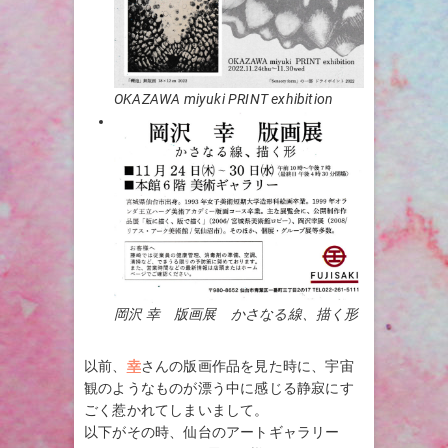
OKAZAWA miyuki PRINT exhibition
岡沢 幸 版画展 かさなる線、描く形
以前、
幸
さんの版画作品を見た時に、宇宙
観のようなものが漂う中に感じる静寂にす
ごく惹かれてしまいまして。
以下がその時、仙台のアートギャラリー