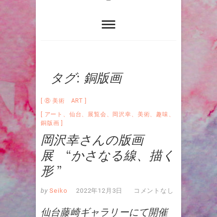
タグ:
銅版画
⑧ 美術 ART
アート
、
仙台
、
展覧会
、
岡沢幸
、
美術
、
趣味
、
銅版画
岡沢幸さんの版画
展 “かさなる線、描く
形 ”
by
Seiko
2022年12月3日
コメントなし
仙台藤崎ギャラリーにて開催