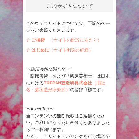
このサイトについて
このウェブサイトについては、下記のペー
ジをご参照くださいませ。
☆
ご挨拶
（サイトの開設にあたり）
☆
はじめに
（サイト開設の経緯）
〜臨床美術に関して〜
「臨床美術」および「臨床美術士」は日本
における
TOPPAN芸造研株式会社
（旧社
名：芸術造形研究所）
の登録商標です。
〜Attention〜
当コンテンツの無断転載はご遠慮くださ
い。ご利用になりたい画像等がありました
らご一報願います。
ただし、当サイトへのリンクを行う場合で