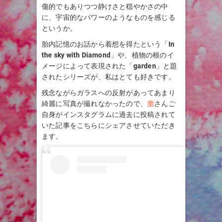
傷的でもありつつ静けさと穏やかさの中
に、宇宙的なパワーのようなものを感じる
というか。
胎内記憶のお話から着想を得たという「
In
the sky with Diamond
」や、植物の根のイ
メージによって表現された「
garden
」と題
されたシリーズが、私はとても好きです。
残念ながらガラスへの反射があってあまり
綺麗に写真が撮れなかったので、
幸
さんご
自身がインスタグラムに過去に投稿されて
いた記事をこちらにシェアさせていただき
ます。