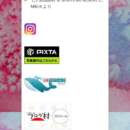
七ヶ浜国際村 ＆ SHICHI NO RESORT
に
Miki.K
より