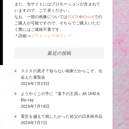
また、当サイトにはプロモーションが含まれて
いますので、ご了承ください。
なお、一部の画像については
PIXTA
や
iStock
での
ご購入が可能ですので、そちらでご購入いただ
く際にはご連絡不要です。
＊詳細→
プライバシーポリシー
最近の投稿
スイスの異才？知らない画家だからこそ、出
は
会えた展覧会
し
2026年7月25日
ようやくこの手に『落下の王国』4K UHD &
い
Blu-ray
2026年7月18日
震災を越えて残したかった祖父の日本画作品
2026年7月7日