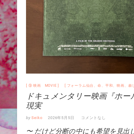
⑨ 映画 MOVIE
フォーラム仙台
、
命
、
平和
、
映画
、
赦
ドキュメンタリー映画『ホー
現実
by
Seiko
2026年5月5日
コメントなし
〜 だけど分断の中にも希望を見出し