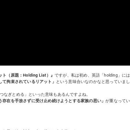
原題：Holding Liat）』
ですが、私は初め、英語「holding」に
して拘束されているリアット」
という意味合いなのかなと思っていま
」「つなぎとめる」といった意味もあるんですよね。
う存在を手放さずに受け止め続けようとする家族の思い」
が重なって