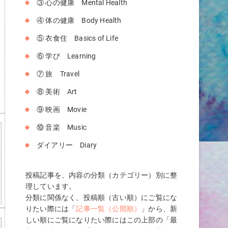
③ 心の健康 Mental Health
④ 体の健康 Body Health
⑤ 衣食住 Basics of Life
⑥ 学び Learning
⑦ 旅 Travel
⑧ 美術 Art
⑨ 映画 Movie
⑩ 音楽 Music
ダイアリー Diary
投稿記事を、内容の分類（カテゴリー）別に整
理しています。
分類に関係なく、投稿順（古い順）にご覧にな
りたい際には「
記事一覧（公開順）
」から、新
しい順にご覧になりたい際にはこの上部の「最