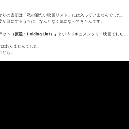
かりの当初は「私の観たい映画リスト」には入っていませんでした。
度か目にするうちに、なんとなく気になってきたんです。
アット
（原題：Holding Liat）
』
というドキュメンタリー映画でした。
ではありませんでした。
れども…