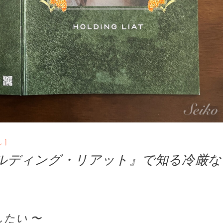
し
ルディング・リアット』で知る冷厳な
たい 〜