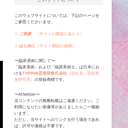
このウェブサイトについては、下記のページを
ご参照くださいませ。
☆
ご挨拶
（サイトの開設にあたり）
☆
はじめに
（サイト開設の経緯）
〜臨床美術に関して〜
「臨床美術」および「臨床美術士」は日本にお
ける
TOPPAN芸造研株式会社
（旧社名：芸術造
形研究所）
の登録商標です。
〜Attention〜
当コンテンツの無断転載はご遠慮ください。ご
利用になりたい画像等がありましたらご一報願
います。
ただし、当サイトへのリンクを行う場合であれ
ば、許可や連絡は不要です。