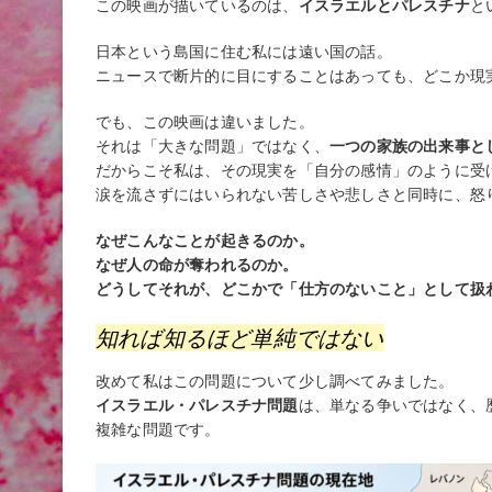
この映画が描いているのは、
イスラエルとパレスチナ
と
日本という島国に住む私には遠い国の話。
ニュースで断片的に目にすることはあっても、どこか現
でも、この映画は違いました。
それは「大きな問題」ではなく、
一つの家族の出来事と
だからこそ私は、その現実を「自分の感情」のように受
涙を流さずにはいられない苦しさや悲しさと同時に、怒
なぜこんなことが起きるのか。
なぜ人の命が奪われるのか。
どうしてそれが、どこかで「仕方のないこと」として扱
知れば知るほど単純ではない
改めて私はこの問題について少し調べてみました。
イスラエル・パレスチナ問題
は、単なる争いではなく、
複雑な問題です。