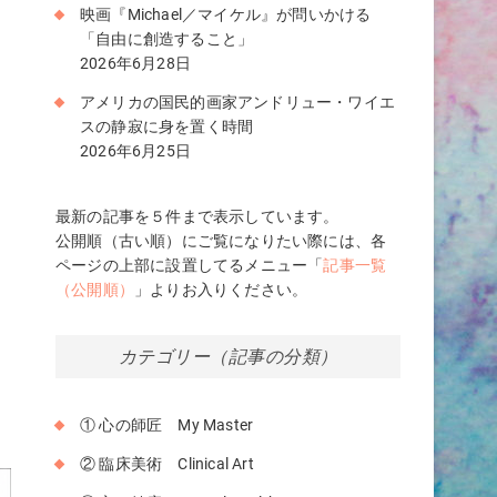
映画『Michael／マイケル』が問いかける
「自由に創造すること」
2026年6月28日
アメリカの国民的画家アンドリュー・ワイエ
スの静寂に身を置く時間
2026年6月25日
最新の記事を５件まで表示しています。
公開順（古い順）にご覧になりたい際には、各
ページの上部に設置してるメニュー「
記事一覧
（公開順）
」よりお入りください。
カテゴリー（記事の分類）
に
① 心の師匠 My Master
② 臨床美術 Clinical Art