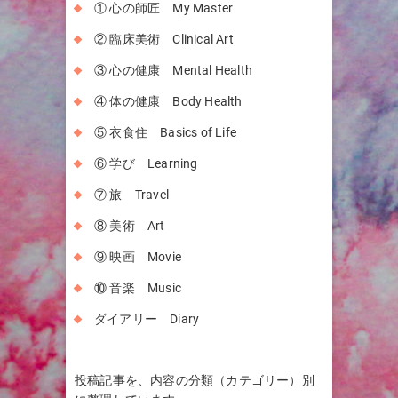
① 心の師匠 My Master
② 臨床美術 Clinical Art
③ 心の健康 Mental Health
④ 体の健康 Body Health
⑤ 衣食住 Basics of Life
⑥ 学び Learning
⑦ 旅 Travel
⑧ 美術 Art
⑨ 映画 Movie
⑩ 音楽 Music
ダイアリー Diary
投稿記事を、内容の分類（カテゴリー）別