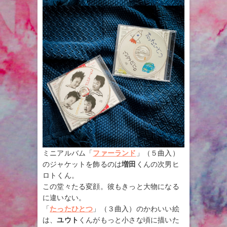
ミニアルバム「
ファーランド
」（５曲入）
のジャケットを飾るのは
増田
くんの次男ヒ
ロトくん。
この堂々たる変顔。彼もきっと大物になる
に違いない。
「
たったひとつ
」（３曲入）のかわいい絵
は、
ユウト
くんがもっと小さな頃に描いた