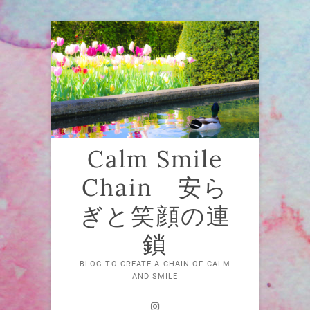
Skip
to
content
Calm Smile
Chain 安ら
ぎと笑顔の連
鎖
BLOG TO CREATE A CHAIN OF CALM
AND SMILE
Instagram