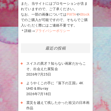
また、当サイトにはプロモーションが含ま
れていますので、ご了承ください。
なお、一部の画像については
PIXTA
や
iStock
でのご購入が可能ですので、そちらでご購
入いただく際にはご連絡不要です。
＊詳細→
プライバシーポリシー
最近の投稿
スイスの異才？知らない画家だからこ
そ、出会えた展覧会
2026年7月25日
ようやくこの手に『落下の王国』4K
UHD & Blu-ray
2026年7月18日
震災を越えて残したかった祖父の日本画
作品