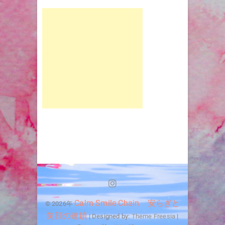
Instagram
Calm Smile Chain 安らぎと
© 2026年
笑顔の連鎖
| Designed by:
Theme Freesia
|