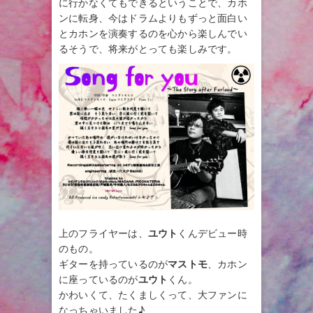
に行かなくてもできるということで、カホ
ンに転身、今はドラムよりもずっと面白い
とカホンを演奏するのを心から楽しんでい
るそうで、将来がとっても楽しみです。
上のフライヤーは、
ユウト
くんデビュー時
のもの。
ギターを持っているのが
マストモ
、カホン
に座っているのが
ユウト
くん。
かわいくて、たくましくって、大ファンに
なっちゃいました♪