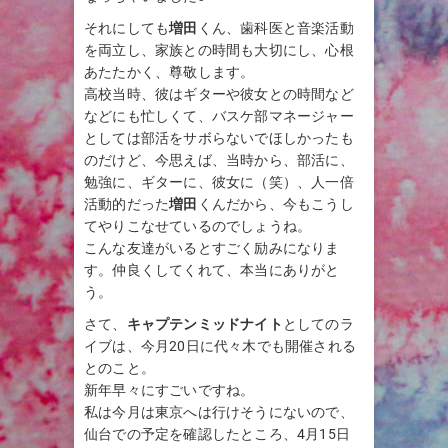
それにしても
増田
くん、歯科医と音楽活動
を両立し、家族との時間も大切にし、心根
あたたかく、尊敬します。
高校当時、彼はギターや彼女との時間など
などにも忙しくて、バスケ部マネージャー
としては部活をサボらないでほしかったも
のだけど、今思えば、当時から、部活に、
勉強に、ギターに、彼女に（笑）、人一倍
活動的だった
増田
くんだから、今もこうし
てやりこなせているのでしょうね。
こんな友達がいるとすごく励みになりま
す。仲良くしてくれて、本当にありがと
う。
さて、
キャプテンミッドナイト
としてのラ
イブは、今月20日に代々木でも開催される
とのこと。
新年早々にすごいですね。
私は今月は東京へは行けそうにないので、
仙台での予定を確認したところ、4月15日