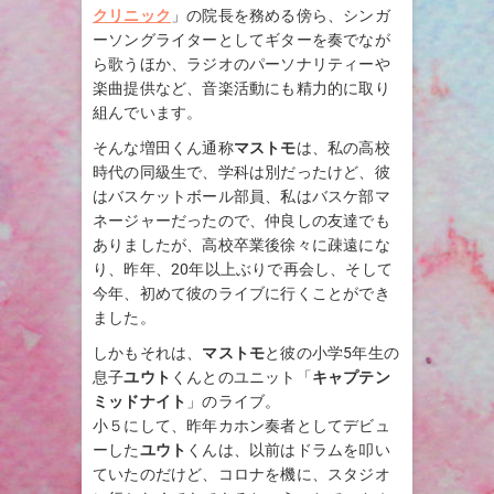
クリニック
」の院長を務める傍ら、シンガ
ーソングライターとしてギターを奏でなが
ら歌うほか、ラジオのパーソナリティーや
楽曲提供など、音楽活動にも精力的に取り
組んでいます。
そんな増田くん通称
マストモ
は、私の高校
時代の同級生で、学科は別だったけど、彼
はバスケットボール部員、私はバスケ部マ
ネージャーだったので、仲良しの友達でも
ありましたが、高校卒業後徐々に疎遠にな
り、昨年、20年以上ぶりで再会し、そして
今年、初めて彼のライブに行くことができ
ました。
しかもそれは、
マストモ
と彼の小学5年生の
息子
ユウト
くんとのユニット「
キャプテン
ミッドナイト
」のライブ。
小５にして、昨年カホン奏者としてデビュ
ーした
ユウト
くんは、以前はドラムを叩い
ていたのだけど、コロナを機に、スタジオ