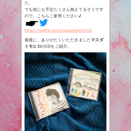
た。
でも他にも予定たくさん抱えてるそうです
ので、こちらご参照ください♪
https://twitter.com/masutomo5104
最後に、ありがたくいただきました
マスダ
トモヒロ
のCDをご紹介。