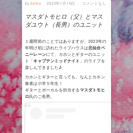
by
Seiko
2023年1月15日
コメントなし
マスダトモヒロ（父）とマス
ダユウト（長男）のユニット
１週間前のことではありますが、2023年の
年明け初に訪れたライブハウスは
北仙台ペ
ニーレーン
にて、カホンとギターのユニッ
ト「
キャプテンミッドナイト
」のライブを
楽しんできました♪
カホンとギターと言っても、なんとカホン
奏者は小学５年生！
ギターとボーカルを担当する
マスダトモヒ
ロ
氏のご長男。