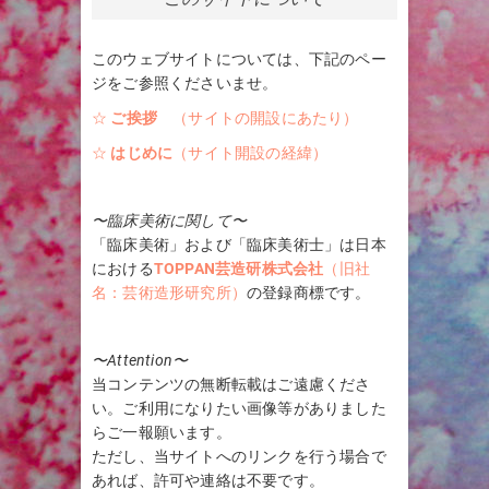
このウェブサイトについては、下記のペー
ジをご参照くださいませ。
☆
ご挨拶
（サイトの開設にあたり）
☆
はじめに
（サイト開設の経緯）
〜臨床美術に関して〜
「臨床美術」および「臨床美術士」は日本
における
TOPPAN芸造研株式会社
（旧社
名：芸術造形研究所）
の登録商標です。
〜Attention〜
当コンテンツの無断転載はご遠慮くださ
い。ご利用になりたい画像等がありました
らご一報願います。
ただし、当サイトへのリンクを行う場合で
あれば、許可や連絡は不要です。