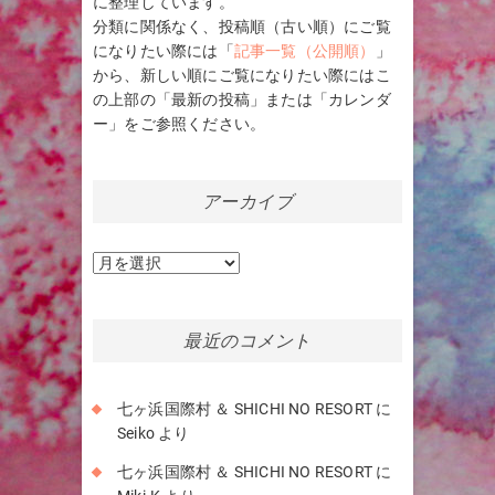
に整理しています。
分類に関係なく、投稿順（古い順）にご覧
になりたい際には「
記事一覧（公開順）
」
から、新しい順にご覧になりたい際にはこ
の上部の「最新の投稿」または「カレンダ
ー」をご参照ください。
アーカイブ
ア
ー
カ
イ
最近のコメント
ブ
七ヶ浜国際村 ＆ SHICHI NO RESORT
に
Seiko
より
七ヶ浜国際村 ＆ SHICHI NO RESORT
に