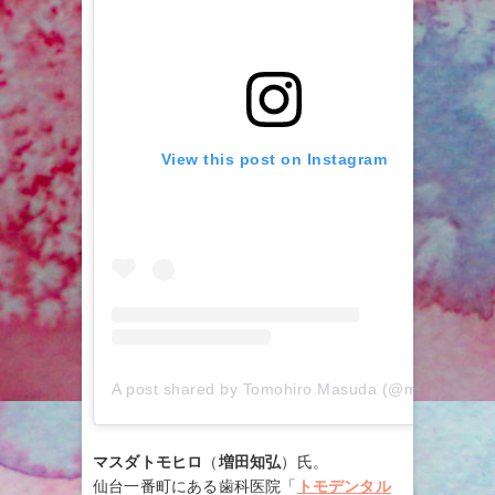
View this post on Instagram
A post shared by Tomohiro Masuda (@masuda_tomohiro)
マスダトモヒロ
（
増田知弘
）氏。
仙台一番町にある歯科医院「
トモデンタル