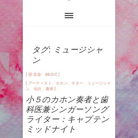
タグ:
ミュージシャ
ン
⑩ 音楽 MUSIC
アーティスト
、
カホン
、
ギター
、
ミュージシャ
ン
、
仙台
、
趣味
小５のカホン奏者と歯
科医兼シンガーソング
ライター：キャプテン
ミッドナイト