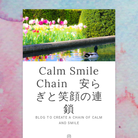
Skip
to
content
Calm Smile
Chain 安ら
ぎと笑顔の連
鎖
BLOG TO CREATE A CHAIN OF CALM
AND SMILE
Instagram