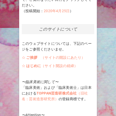
ださい。
（投稿開始：
2020年4月25日
）
このサイトについて
このウェブサイトについては、下記のペー
ジをご参照くださいませ。
☆
ご挨拶
（サイトの開設にあたり）
☆
はじめに
（サイト開設の経緯）
〜臨床美術に関して〜
「臨床美術」および「臨床美術士」は日本
における
TOPPAN芸造研株式会社
（旧社
名：芸術造形研究所）
の登録商標です。
〜Attention〜