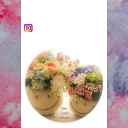
ゲ
稿:
ー
シ
ョ
ン