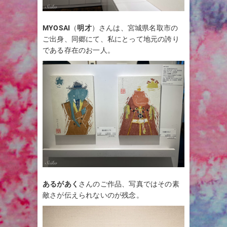
MYOSAI
（
明才
）さんは、宮城県名取市の
ご出身、同郷にて、私にとって地元の誇り
である存在のお一人。
あるがあく
さんのご作品、写真ではその素
敵さが伝えられないのが残念。