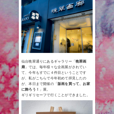
仙台晩翠通りにあるギャラリー「
晩翠画
廊
」では、毎年様々な企画展がされてい
て、今年もすでに４件目ということです
が、私がこちらで今年初めて拝見したの
が、本日まで開催の「
版画を買って、お家
に飾ろう！
」展。
ギリギリセーフで行くことができました。