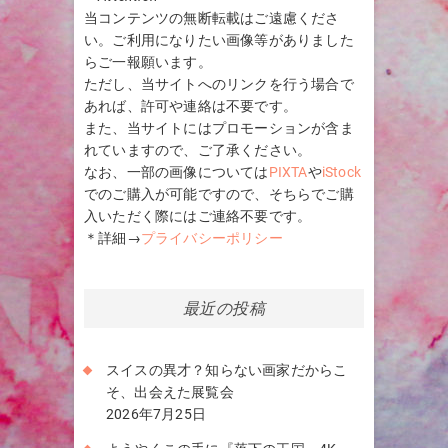
当コンテンツの無断転載はご遠慮くださ
い。ご利用になりたい画像等がありました
らご一報願います。
ただし、当サイトへのリンクを行う場合で
あれば、許可や連絡は不要です。
また、当サイトにはプロモーションが含ま
れていますので、ご了承ください。
なお、一部の画像については
PIXTA
や
iStock
でのご購入が可能ですので、そちらでご購
入いただく際にはご連絡不要です。
＊詳細→
プライバシーポリシー
最近の投稿
スイスの異才？知らない画家だからこ
そ、出会えた展覧会
2026年7月25日