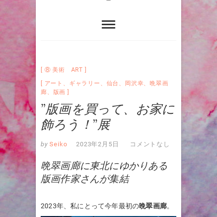
⑧ 美術 ART
アート
、
ギャラリー
、
仙台
、
岡沢幸
、
晩翠画
廊
、
版画
”版画を買って、お家に
飾ろう！”展
by
Seiko
2023年2月5日
コメントなし
晩翠画廊に東北にゆかりある
版画作家さんが集結
2023年、私にとって今年最初の
晩翠画廊
。