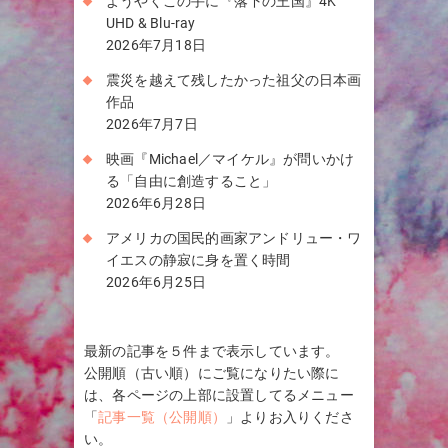
ようやくこの手に『落下の王国』4K
UHD & Blu-ray
2026年7月18日
震災を越えて残したかった祖父の日本画
作品
2026年7月7日
映画『Michael／マイケル』が問いかけ
る「自由に創造すること」
2026年6月28日
アメリカの国民的画家アンドリュー・ワ
イエスの静寂に身を置く時間
2026年6月25日
最新の記事を５件まで表示しています。
公開順（古い順）にご覧になりたい際に
は、各ページの上部に設置してるメニュー
「
記事一覧（公開順）
」よりお入りくださ
い。