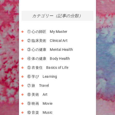
カテゴリー（記事の分類）
① 心の師匠 My Master
② 臨床美術 Clinical Art
③ 心の健康 Mental Health
④ 体の健康 Body Health
⑤ 衣食住 Basics of Life
⑥ 学び Learning
⑦ 旅 Travel
⑧ 美術 Art
⑨ 映画 Movie
⑩ 音楽 Music