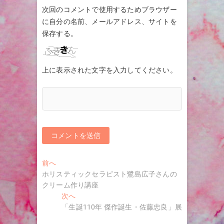
次回のコメントで使用するためブラウザー
に自分の名前、メールアドレス、サイトを
保存する。
上に表示された文字を入力してください。
投
過
前へ
去
ホリスティックセラピスト鷺島広子さんの
稿
の
クリーム作り講座
ナ
投
次
次へ
稿:
の
「生誕110年 傑作誕生・佐藤忠良」展
ビ
投