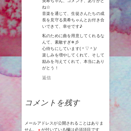
美希ちゃん、コメント、ありがと
ね☆
音楽を通じて、生徒さんたちの成
長を見守る美希ちゃんとお付き合
いできて、幸せです♪
私のために曲を用意してくれるな
んて、素敵すぎ✵彡
心待ちにしています(＾▽＾)/
楽しみを増やしてくれて、そして
励みを与えてくれて、本当にあり
がとう！
返信
コメントを残す
メールアドレスが公開されることはありま
せん。
※
が付いている欄は必須項目です