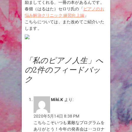
励ましてくれる、一冊の本があるんです。
春畑（はるはた）セロリ氏の「
ピアノのお
悩み解決クリニック 練習向上編
」
こちらについては、また改めてご紹介いた
します。
「私のピアノ人生」へ
の2件のフィードバッ
ク
Miki.K
より:
2020年5月14日 8:38 PM
こちらこそいつも素敵なプログラムを
ありがとう！今年の発表会は‥コロナ