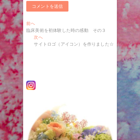
投
過
前へ
去
臨床美術を初体験した時の感動 その３
稿
の
次
次へ
ナ
投
の
サイトロゴ（アイコン）を作りました☆
稿:
投
ビ
稿:
ゲ
ー
シ
ョ
ン