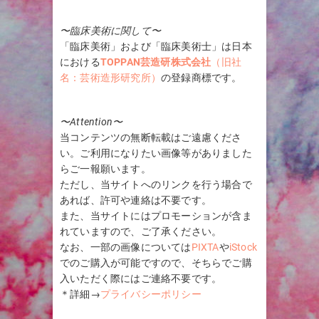
〜臨床美術に関して〜
「臨床美術」および「臨床美術士」は日本
における
TOPPAN芸造研株式会社
（旧社
名：芸術造形研究所）
の登録商標です。
〜Attention〜
当コンテンツの無断転載はご遠慮くださ
い。ご利用になりたい画像等がありました
らご一報願います。
ただし、当サイトへのリンクを行う場合で
あれば、許可や連絡は不要です。
また、当サイトにはプロモーションが含ま
れていますので、ご了承ください。
なお、一部の画像については
PIXTA
や
iStock
でのご購入が可能ですので、そちらでご購
入いただく際にはご連絡不要です。
＊詳細→
プライバシーポリシー