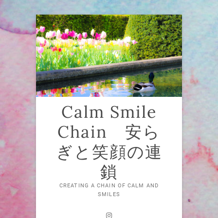
Skip
to
content
Calm Smile
Chain 安ら
ぎと笑顔の連
鎖
CREATING A CHAIN OF CALM AND
SMILES
Instagram