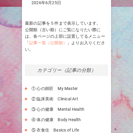
2026年6月25日
最新の記事を５件まで表示しています。
公開順（古い順）にご覧になりたい際に
は、各ページの上部に設置してるメニュー
「
記事一覧（公開順）
」よりお入りくださ
い。
カテゴリー（記事の分類）
① 心の師匠 My Master
② 臨床美術 Clinical Art
③ 心の健康 Mental Health
④ 体の健康 Body Health
⑤ 衣食住 Basics of Life