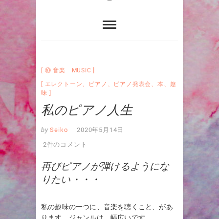
⑩ 音楽 MUSIC
エレクトーン
、
ピアノ
、
ピアノ発表会
、
本
、
趣
味
私のピアノ人生
by
Seiko
2020年5月14日
2件のコメント
再びピアノが弾けるようにな
りたい・・・
私の趣味の一つに、音楽を聴くこと、があ
ります。ジャンルは、幅広いです。